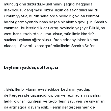
muncuq kimi düzürdü. Müəlliminin şagirdi haqqında
ürəkdolusu danışması bizim üçün də sevindirici hal idi.
Ümumiyyətlə, bütün sahələrdə belədir; çəkilən zəhmət
hədər getməyəndə insan başqa bir aləmə qovuşur. Samirə
xanımsa bu hissləri ikiqat artıq sevinclə yaşayır. Bilir ki, nə
vaxt, hansı tədbirdə olursa-olsun, müəllimin kimdir? -
sualına Leylanın ağızdolusu ifadə edəcəyi bircə kəlmə
olacaq: - Sevimli xoreoqraf müəllimim Samirə Səfərli.
Leylanın yaddaş dəftərçəsi
...Bəli, illər bir-birini əvəzlədikcə Leylanın yaddaş
dəftərçəsində qazandığı diplom və fəxri adların siyahısı
həkk olunan günlərin və tədbirlərin sayı, yeri və ünvanları
da artmaqda davam edib. Həmin dəftərçəni mən də