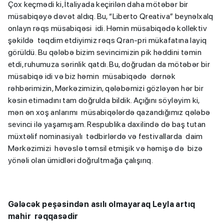
Çox keçmədi ki, İtaliyada keçirilən daha mötəbər bir
müsabiqəyə dəvət aldıq. Bu, “Liberto Qreativa” beynəlxalq
onlayn rəqs müsabiqəsi idi. Həmin müsabiqədə kollektiv
şəkildə təqdim etdiyimiz rəqs Qran-pri mükafatına layiq
görüldü. Bu qələbə bizim sevincimizin pik həddini təmin
etdi, ruhumuza sərinlik qatdı. Bu, doğrudan da mötəbər bir
müsabiqə idi və biz həmin müsabiqədə dərnək
rəhbərimizin, Mərkəzimizin, qələbəmizi gözləyən hər bir
kəsin etimadını tam doğrulda bildik. Açığını söyləyim ki,
mən ən xoş anlarımı müsabiqələrdə qazandığımız qələbə
sevinci ilə yaşamışam. Respublika daxilində də baş tutan
müxtəlif nominasiyalı tədbirlərdə və festivallarda daim
Mərkəzimizi həvəslə təmsil etmişik və həmişə də bizə
yönəli olan ümidləri doğrultmağa çalışırıq.
Gələcək peşəsindən asılı olmayaraq Leyla artıq
mahir rəqqasədir