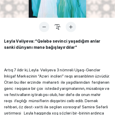
Leyla Vəliyeva: “Qələbə sevinci yaşadığım anlar
sanki dünyanı mənə bağışlayırdılar”
Artıq 7 ildir ki, Leyla Vəliyeva 3 nömrəli Uşaq-Gənclər
İnkişaf Mərkəzinin “Azəri inciləri” rəqs ansanblının üzvüdür.
Ötən bu illər ərzində məharəti ilə yaşıdlarından fərqlənən
gənc rəqqasə bir çox istedad yarışmalarının, müsabiqə və
və festivalların iştirakçısı olub, hər dəfə də onun mahir
rəqs ifaçılığı münsiflərin diqqətini cəlb edib. Dərnək
rəhbəri, öz dəst-xətti ilə seçilən xoreoqraf Samirə Səfərli
yetirməsi Leyla haqqında xoş sözləri bir-birinin ardınca