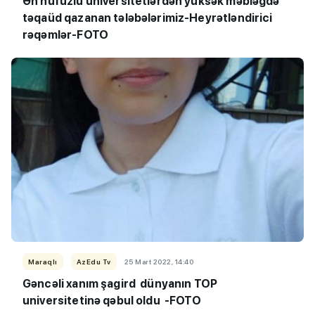
Ən nüfuzlu universitetlərdən yüksək məbləğdə
təqaüd qazanan tələbələrimiz-Heyrətləndirici
rəqəmlər-FOTO
Maraqlı
AzEdu Tv
25 Mart 2022, 14:40
Gəncəli xanım şagird dünyanın TOP
universitetinə qəbul oldu -FOTO