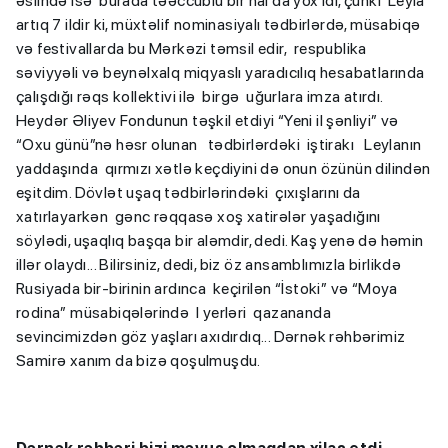
əslində isə burada təəccüblü bir hal da yox idi, çünki Leyla
artıq 7 ildir ki, müxtəlif nominasiyalı tədbirlərdə, müsabiqə
və festivallarda bu Mərkəzi təmsil edir, respublika
səviyyəli və beynəlxalq miqyaslı yaradıcılıq hesabatlarında
çalışdığı rəqs kollektivi ilə birgə uğurlara imza atırdı.
Heydər Əliyev Fondunun təşkil etdiyi “Yeni il şənliyi” və
“Oxu günü”nə həsr olunan tədbirlərdəki iştirakı Leylanın
yaddaşında qırmızı xətlə keçdiyini də onun özünün dilindən
eşitdim. Dövlət uşaq tədbirlərindəki çıxışlarını da
xatırlayarkən gənc rəqqasə xoş xatirələr yaşadığını
söylədi, uşaqlıq başqa bir aləmdir, dedi. Kaş yenə də həmin
illər olaydı... Bilirsiniz, dedi, biz öz ansamblımızla birlikdə
Rusiyada bir-birinin ardınca keçirilən “İstoki” və “Moya
rodina” müsabiqələrində I yerləri qazananda
sevincimizdən göz yaşları axıdırdıq... Dərnək rəhbərimiz
Samirə xanım da bizə qoşulmuşdu.