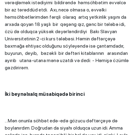
vərəqləmək istədiyimi bildirəndə həmsöhbətim əvvəlcə
bir az tərəddüd etdi. Axı, necə olmasa o, əvvəlki
həmsöhbətlərimdən fərqli olaraq artıq yetkinlik yaşını da
arxada qoyan 18 yaşlı bir qəşəng qız, gənc bir tələbə idi,
özü də olduqca yüksək dəyərləndirdiyi Bakı Slavyan
Universitetinin 2-ci kurs tələbəsi. Həmin dəftərçəyə
baxmağa ehtiyac olduğunu söyləyəndə isə çantamdadır,
buyurun, deyib, bəzəkli bir dəftəri kitablarının arasından
ayırıb utana-utana mənə uzatdı və dedi: - Həmişə özümlə
gəzdirirəm.
İki beynəlxalq müsabiqədə birinci
...Mən onunla söhbət edə-edə gözucu dəftərçəyə də
boylanırdım. Doğrudan da siyahı olduqca uzun idi. Amma