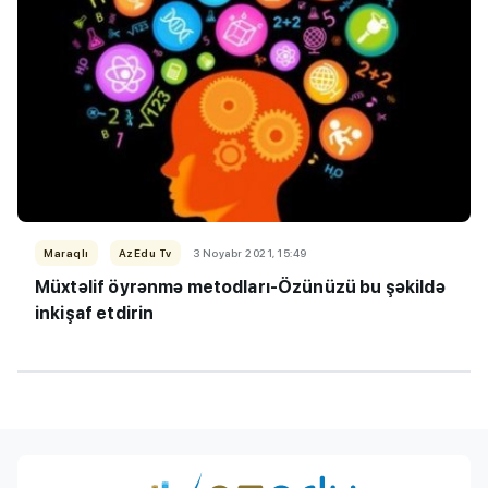
Maraqlı
AzEdu Tv
3 Noyabr 2021, 15:49
Müxtəlif öyrənmə metodları-Özünüzü bu şəkildə
inkişaf etdirin