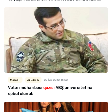
Maraqlı
AzEdu Tv
20 İyul 2023, 16:53
Vətən müharibəsi
qazisi
ABŞ universitetinə
qəbul olunub