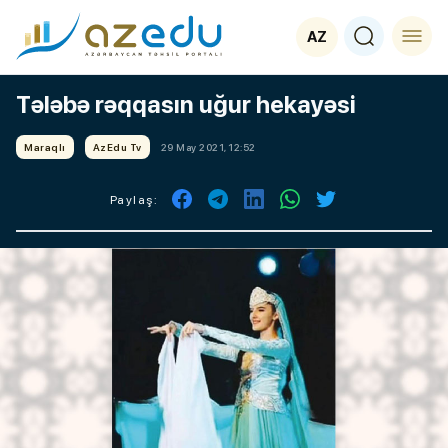
AZ
Tələbə rəqqasın uğur hekayəsi
Maraqlı
AzEdu Tv
29 May 2021, 12:52
Paylaş: