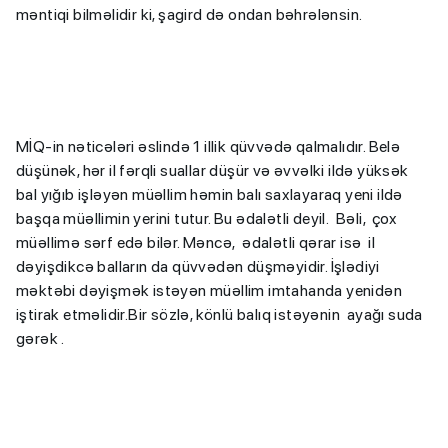
məntiqi bilməlidir ki, şagird də ondan bəhrələnsin.
MİQ-in nəticələri əslində 1 illik qüvvədə qalmalıdır. Belə
düşünək, hər il fərqli suallar düşür və əvvəlki ildə yüksək
bal yığıb işləyən müəllim həmin balı saxlayaraq yeni ildə
başqa müəllimin yerini tutur. Bu ədalətli deyil. Bəli, çox
müəllimə sərf edə bilər. Məncə, ədalətli qərar isə il
dəyişdikcə balların da qüvvədən düşməyidir. İşlədiyi
məktəbi dəyişmək istəyən müəllim imtahanda yenidən
iştirak etməlidir.Bir sözlə, könlü balıq istəyənin ayağı suda
gərək .