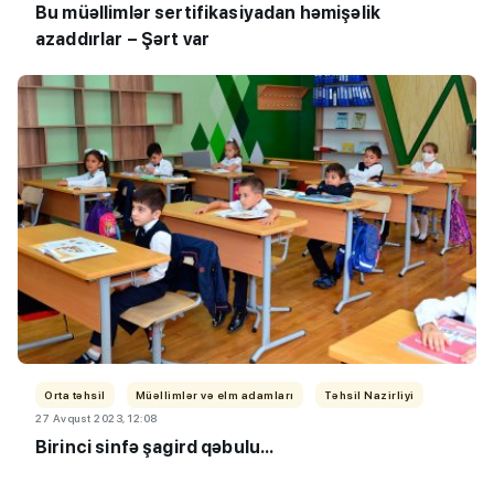
Bu müəllimlər sertifikasiyadan həmişəlik
azaddırlar – Şərt var
Orta təhsil
Müəllimlər və elm adamları
Təhsil Nazirliyi
27 Avqust 2023, 12:08
Birinci sinfə şagird qəbulu...