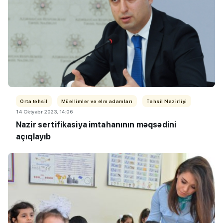
Orta təhsil
Müəllimlər və elm adamları
Təhsil Nazirliyi
14 Oktyabr 2023, 14:06
Nazir sertifikasiya imtahanının məqsədini
açıqlayıb