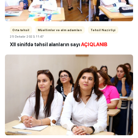
Orta təhsil
Müəllimlər və elm adamları
Təhsil Nazirliyi
25 Dekabr 2023, 11:47
XII sinifdə təhsil alanların sayı
AÇIQLANIB