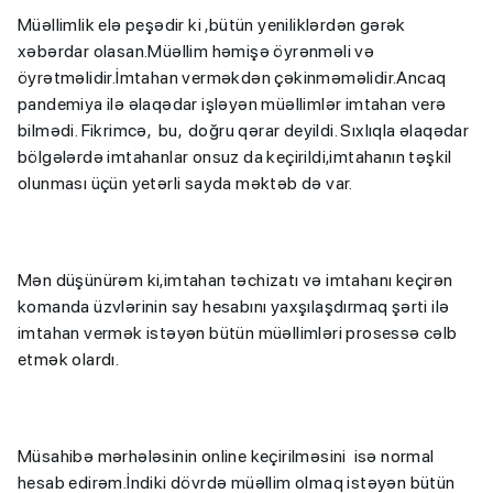
Müəllimlik elə peşədir ki ,bütün yeniliklərdən gərək
xəbərdar olasan.Müəllim həmişə öyrənməli və
öyrətməlidir.İmtahan verməkdən çəkinməməlidir.Ancaq
pandemiya ilə əlaqədar işləyən müəllimlər imtahan verə
bilmədi. Fikrimcə, bu, doğru qərar deyildi. Sıxlıqla əlaqədar
bölgələrdə imtahanlar onsuz da keçirildi,imtahanın təşkil
olunması üçün yetərli sayda məktəb də var.
Mən düşünürəm ki,imtahan təchizatı və imtahanı keçirən
komanda üzvlərinin say hesabını yaxşılaşdırmaq şərti ilə
imtahan vermək istəyən bütün müəllimləri prosessə cəlb
etmək olardı.
Müsahibə mərhələsinin online keçirilməsini isə normal
hesab edirəm.İndiki dövrdə müəllim olmaq istəyən bütün