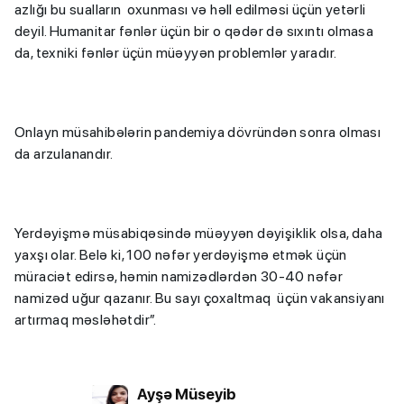
azlığı bu sualların oxunması və həll edilməsi üçün yetərli
deyil. Humanitar fənlər üçün bir o qədər də sıxıntı olmasa
da, texniki fənlər üçün müəyyən problemlər yaradır.
Onlayn müsahibələrin pandemiya dövründən sonra olması
da arzulanandır.
Yerdəyişmə müsabiqəsində müəyyən dəyişiklik olsa, daha
yaxşı olar. Belə ki, 100 nəfər yerdəyişmə etmək üçün
müraciət edirsə, həmin namizədlərdən 30-40 nəfər
namizəd uğur qazanır. Bu sayı çoxaltmaq üçün vakansiyanı
artırmaq məsləhətdir”.
Ayşə Müseyib