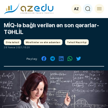
AZ
MİQ-lə bağlı verilən ən son qərarlar-
TƏHLİL
Orta təhsil
Müəllimlər və elm adamları
Təhsil Nazirliyi
28 Yanvar 2021, 15:20
Paylaş: