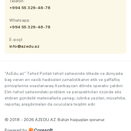
Telefon:
+994 55 329-48-78
Whatsapp:
+994 55 329-48-78
E-poçt:
info@azedu.az
“AzEdu.az” Təhsil Portalı təhsil sahəsində ölkədə və dünyada
baş verən ən vacib hadisələri jurnalistikanın etik və şəffaflıq
prinsiplərinə əsaslanaraq Azərbaycan dilində operativ çatdırır.
Elm-təhsil sahəsindəki problem və perspektivləri özündə əks
etdirən gündəlik materiallarla yanaşı, rubrika yazıları, müsahibə,
reportaj, araşdırmaları da oxuculara təqdim edir.
© 2018 - 2026 AZEDU.AZ. Bütün hüquqları qorunur.
Powered by