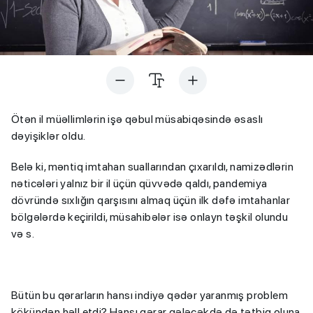
Ötən il müəllimlərin işə qəbul müsabiqəsində əsaslı
dəyişiklər oldu.
Belə ki, məntiq imtahan suallarından çıxarıldı, namizədlərin
nəticələri yalnız bir il üçün qüvvədə qaldı, pandemiya
dövründə sıxlığın qarşısını almaq üçün ilk dəfə imtahanlar
bölgələrdə keçirildi, müsahibələr isə onlayn təşkil olundu
və s.
Bütün bu qərarların hansı indiyə qədər yaranmış problem
kökündən həll etdi? Hansı qərar gələcəkdə də tətbiq oluna