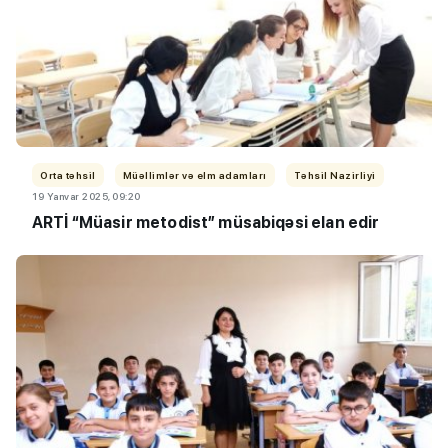
Orta təhsil
Müəllimlər və elm adamları
Təhsil Nazirliyi
19 Yanvar 2025, 09:20
ARTİ
“Müasir metodist” müsabiqəsi elan edir