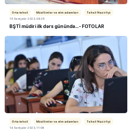
Orta təhsil
Müəllimlər və elm adamları
Təhsil Nazirliyi
15 Sentyabr 2023, 08:25
BŞTİ müdiri ilk dərs günündə...- FOTOLAR
Orta təhsil
Müəllimlər və elm adamları
Təhsil Nazirliyi
14 Sentyabr 2023, 11:08