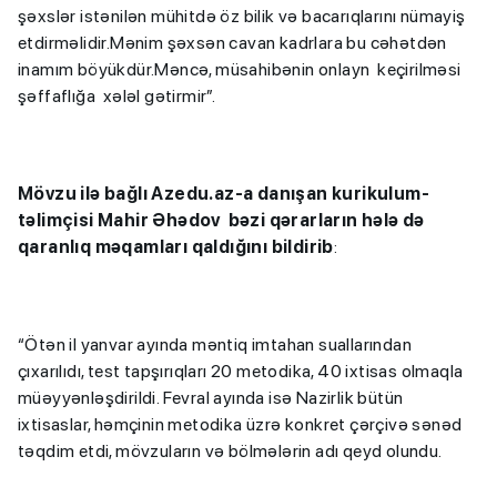
şəxslər istənilən mühitdə öz bilik və bacarıqlarını nümayiş
etdirməlidir.Mənim şəxsən cavan kadrlara bu cəhətdən
inamım böyükdür.Məncə, müsahibənin onlayn keçirilməsi
şəffaflığa xələl gətirmir”.
Mövzu ilə bağlı Azedu.az-a danışan kurikulum-
təlimçisi Mahir Əhədov bəzi qərarların hələ də
qaranlıq məqamları qaldığını bildirib
:
“Ötən il yanvar ayında məntiq imtahan suallarından
çıxarılıdı, test tapşırıqları 20 metodika, 40 ixtisas olmaqla
müəyyənləşdirildi. Fevral ayında isə Nazirlik bütün
ixtisaslar, həmçinin metodika üzrə konkret çərçivə sənəd
təqdim etdi, mövzuların və bölmələrin adı qeyd olundu.