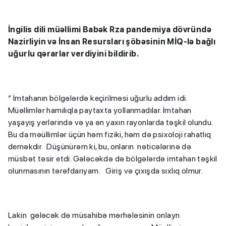
İngilis dili müəllimi Babək Rza pandemiya dövründə
Nazirliyin və İnsan Resursları şöbəsinin MİQ-lə bağlı
uğurlu qərarlar verdiyini bildirib.
“ İmtahanın bölgələrdə keçirilməsi uğurlu addım idi.
Müəllimlər hamılıqla paytaxta yollanmadılar. İmtahan
yaşayış yerlərində və ya ən yaxın rayonlarda təşkil olundu.
Bu da məüllimlər üçün həm fiziki, həm də psixoloji rahatlıq
deməkdir. Düşünürəm ki, bu, onların nəticələrinə də
müsbət təsir etdi. Gələcəkdə də bölgələrdə imtahan təşkil
olunmasının tərəfdarıyam. Giriş və çıxışda sıxlıq olmur.
Lakin gələcək də müsahibə mərhələsinin onlayn