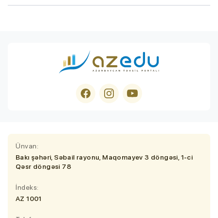
Ünvan:
Bakı şəhəri, Səbail rayonu, Maqomayev 3 döngəsi, 1-ci
Qəsr döngəsi 78
İndeks:
AZ 1001