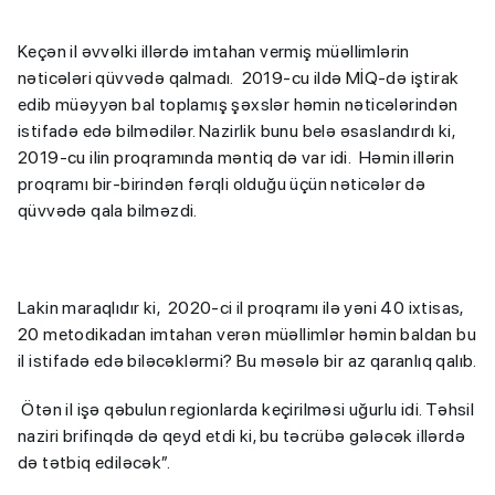
Keçən il əvvəlki illərdə imtahan vermiş müəllimlərin
nəticələri qüvvədə qalmadı. 2019-cu ildə MİQ-də iştirak
edib müəyyən bal toplamış şəxslər həmin nəticələrindən
istifadə edə bilmədilər. Nazirlik bunu belə əsaslandırdı ki,
2019-cu ilin proqramında məntiq də var idi. Həmin illərin
proqramı bir-birindən fərqli olduğu üçün nəticələr də
qüvvədə qala bilməzdi.
Lakin maraqlıdır ki, 2020-ci il proqramı ilə yəni 40 ixtisas,
20 metodikadan imtahan verən müəllimlər həmin baldan bu
il istifadə edə biləcəklərmi? Bu məsələ bir az qaranlıq qalıb.
Ötən il işə qəbulun regionlarda keçirilməsi uğurlu idi. Təhsil
naziri brifinqdə də qeyd etdi ki, bu təcrübə gələcək illərdə
də tətbiq ediləcək”.