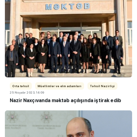
Orta təhsil
Müəllimlər və elm adamları
Təhsil Nazirliyi
25 Noyabr 2023, 14:09
Nazir Naxçıvanda məktəb açılışında iştirak edib