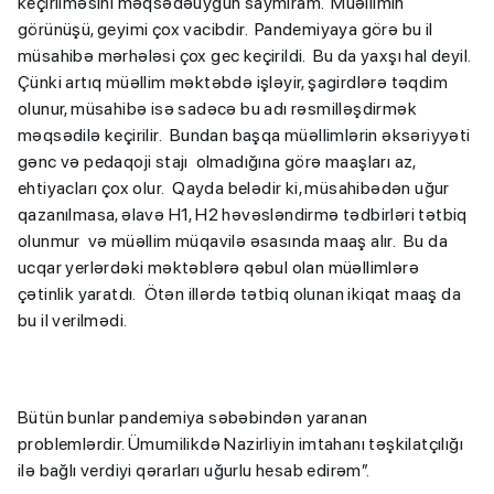
keçirilməsini məqsədəuyğun saymıram. Müəllimin
görünüşü, geyimi çox vacibdir. Pandemiyaya görə bu il
müsahibə mərhələsi çox gec keçirildi. Bu da yaxşı hal deyil.
Çünki artıq müəllim məktəbdə işləyir, şagirdlərə təqdim
olunur, müsahibə isə sadəcə bu adı rəsmilləşdirmək
məqsədilə keçirilir. Bundan başqa müəllimlərin əksəriyyəti
gənc və pedaqoji stajı olmadığına görə maaşları az,
ehtiyacları çox olur. Qayda belədir ki, müsahibədən uğur
qazanılmasa, əlavə H1, H2 həvəsləndirmə tədbirləri tətbiq
olunmur və müəllim müqavilə əsasında maaş alır. Bu da
ucqar yerlərdəki məktəblərə qəbul olan müəllimlərə
çətinlik yaratdı. Ötən illərdə tətbiq olunan ikiqat maaş da
bu il verilmədi.
Bütün bunlar pandemiya səbəbindən yaranan
problemlərdir. Ümumilikdə Nazirliyin imtahanı təşkilatçılığı
ilə bağlı verdiyi qərarları uğurlu hesab edirəm”.