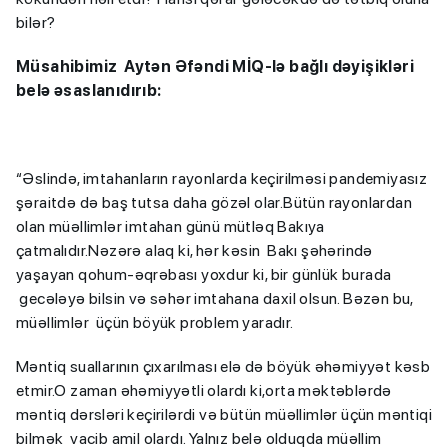
bilər?
Müsahibimiz Aytən Əfəndi MİQ-lə bağlı dəyişikləri
belə əsaslanıdırıb:
“Əslində, imtahanların rayonlarda keçirilməsi pandemiyasız
şəraitdə də baş tutsa daha gözəl olar.Bütün rayonlardan
olan müəllimlər imtahan günü mütləq Bakıya
çatmalıdır.Nəzərə alaq ki, hər kəsin Bakı şəhərində
yaşayan qohum-əqrəbası yoxdur ki, bir günlük burada
gecələyə bilsin və səhər imtahana daxil olsun. Bəzən bu,
müəllimlər üçün böyük problem yaradır.
Məntiq suallarının çıxarılması elə də böyük əhəmiyyət kəsb
etmir.O zaman əhəmiyyətli olardı ki,orta məktəblərdə
məntiq dərsləri keçirilərdi və bütün müəllimlər üçün məntiqi
bilmək vacib amil olardı. Yalnız belə olduqda müəllim