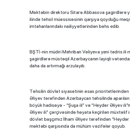
Məktəbin direktoru Sitarə Abbasova şagirdlərə yen
ilində təhsil müəssisəsinin qarşıya qoyduğu məq
imtahanlarındakı nailiyyətlərindən bəhs edib.
BŞTİ-nin müdiri Mehriban Vəliyeva yeni tədris ili m
şagirdlərə müstəqil Azərbaycanın layiqli vətəndaşl
daha da artırmağı arzulayıb.
Təhsilin dövlət siyasətinin əsas prioritetlərində
Əliyev tərəfindən Azərbaycan təhsilində aparılan si
böyük hadisəyə - “Şuşa ili” və “Heydər Əliyev ili
Əliyev ili” çərçivəsində həyata keçirilən müxtəlif i
dövlət başçımız İlham Əliyev tərəfindən “Heydər 
məktəbi qarşısında da mühüm vəzifələr qoyub.