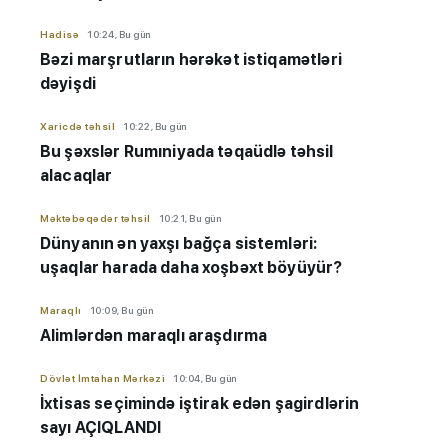
Hadisə
10:24, Bu gün
Bəzi marşrutların hərəkət istiqamətləri
dəyişdi
Xaricdə təhsil
10:22, Bu gün
Bu şəxslər Rumıniyada təqaüdlə təhsil
alacaqlar
Məktəbəqədər təhsil
10:21, Bu gün
Dünyanın ən yaxşı bağça sistemləri:
uşaqlar harada daha xoşbəxt böyüyür?
Maraqlı
10:09, Bu gün
Alimlərdən maraqlı araşdırma
Dövlət İmtahan Mərkəzi
10:04, Bu gün
İxtisas seçimində iştirak edən şagirdlərin
sayı AÇIQLANDI