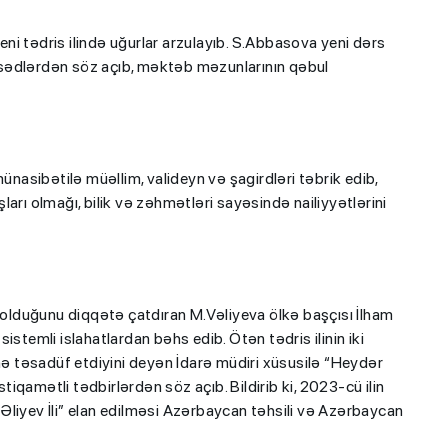
i tədris ilində uğurlar arzulayıb. S.Abbasova yeni dərs
sədlərdən söz açıb, məktəb məzunlarının qəbul
ünasibətilə müəllim, valideyn və şagirdləri təbrik edib,
arı olmağı, bilik və zəhmətləri sayəsində nailiyyətlərini
n olduğunu diqqətə çatdıran M.Vəliyeva ölkə başçısı İlham
stemli islahatlardan bəhs edib. Ötən tədris ilinin iki
”nə təsadüf etdiyini deyən İdarə müdiri xüsusilə “Heydər
stiqamətli tədbirlərdən söz açıb. Bildirib ki, 2023-cü ilin
Əliyev İli” elan edilməsi Azərbaycan təhsili və Azərbaycan