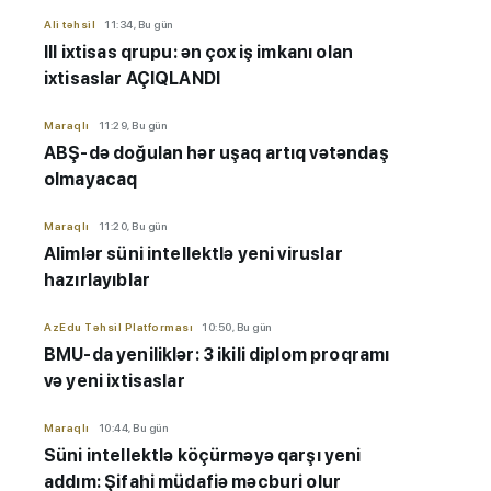
Ali təhsil
11:34, Bu gün
III ixtisas qrupu: ən çox iş imkanı olan
ixtisaslar AÇIQLANDI
Maraqlı
11:29, Bu gün
ABŞ-də doğulan hər uşaq artıq vətəndaş
olmayacaq
Maraqlı
11:20, Bu gün
Alimlər süni intellektlə yeni viruslar
hazırlayıblar
AzEdu Təhsil Platforması
10:50, Bu gün
BMU-da yeniliklər: 3 ikili diplom proqramı
və yeni ixtisaslar
Maraqlı
10:44, Bu gün
Süni intellektlə köçürməyə qarşı yeni
addım: Şifahi müdafiə məcburi olur