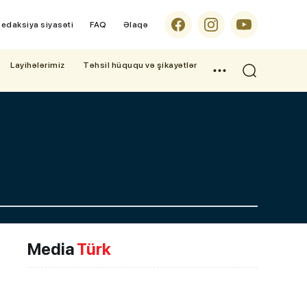
edaksiya siyasəti
FAQ
Əlaqə
Layihələrimiz
Təhsil hüququ və şikayətlər
Media
Türk