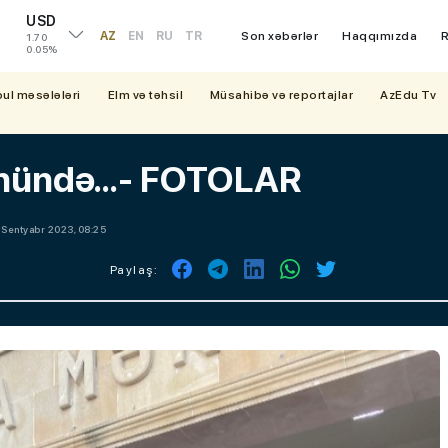
USD
AZ
EN
RU
TR
Son xəbərlər
Haqqımızda
R
1.70
0.05%
bul məsələləri
Elm və təhsil
Müsahibə və reportajlar
AzEdu Tv
ünündə...- FOTOLAR
 Sentyabr 2023, 08:25
Paylaş: