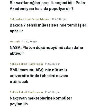
Bir vaxtlar oğlanların ilk seçimi idi - Polis
Akademiyası hələ də populyardır?
Bakı şəhəri üzrə Təhsil İdarəsi
12:46, Bu gün
Bakıda 7 təhsil müəssisəsində təmir işləri
aparılır
Maraqlı
12:32, Bu gün
NASA: Pluton düşündüyümüzdən daha
aktivdir
AzEdu Təhsil Platforması
11:50, Bu gün
BMU məzunu ABŞ-nin nüfuzlu
universitetində təhsilini davam
etdirəcək
AzEdu Təhsil Platforması
11:45, Bu gün
Naxçıvan məktəblərinə kompüter
paylanılıb