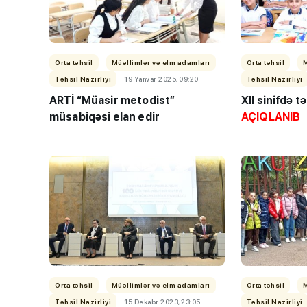
Orta təhsil
Müəllimlər və elm adamları
Orta təhsil
Təhsil Nazirliyi
19 Yanvar 2025, 09:20
Təhsil Nazirliyi
III ixtisas qrupu: 
ARTİ
“Müasir metodist”
XII sinifdə t
imkanı olan ixtis
müsabiqəsi elan edir
AÇIQLANIB
AÇIQLANDI
Orta təhsil
Müəllimlər və elm adamları
Orta təhsil
Təhsil Nazirliyi
15 Dekabr 2023, 23:05
Təhsil Nazirliyi