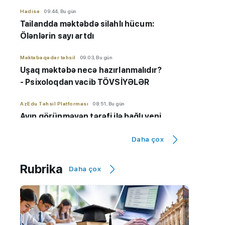
Hadisə
09:44, Bu gün
Tailandda məktəbdə silahlı hücum:
Ölənlərin sayı artdı
Məktəbəqədər təhsil
09:03, Bu gün
Uşaq məktəbə necə hazırlanmalıdır?
- Psixoloqdan vacib TÖVSİYƏLƏR
AzEdu Təhsil Platforması
08:51, Bu gün
Ayın görünməyən tərəfi ilə bağlı yeni
məlumatlar açıqlandı
Daha çox
Maraqlı
08:48, Bu gün
"Meta" uşaqlara görə cərimələndi - 567
Rubrika
Daha çox
milyon dollar ödəyəcək
AzEdu Təhsil Platforması
08:30, Bu gün
Günün havası -
39 dərəcə isti...