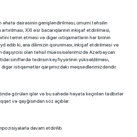
əhatə dairəsinin genişləndirilməsi, ümumi təhsilin
rtırılması, XXI əsr bacarıqlarının inkişaf etdirilməsi,
ni təmin etməsi və digər istiqamətlərin hər birinin
 edib ki, ana dilimizin qorunması, inkişaf etdirilməsi və
ın daşıyıcısı olan təhsil müəssisələrimizdə Azərbaycan
ibtidai siniflərdə tədrisin keyfiyyətinin yüksəldilməsi,
və digər istiqamətlər qarşımızdakı məqsədlərimizdəndir.
tində görülən işlər və bu sahədə həyata keçirilən tədbirlər
iqqət və qayğısından söz açıblar.
pozisiyalarla davam etdirilib.