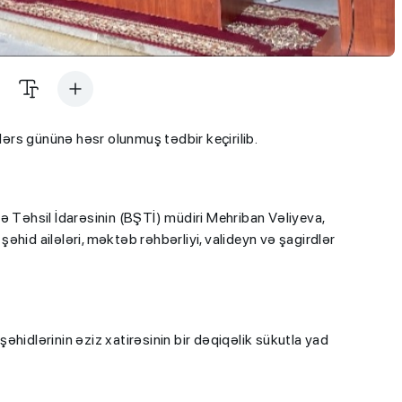
rs gününə həsr olunmuş tədbir keçirilib.
rə Təhsil İdarəsinin (BŞTİ) müdiri Mehriban Vəliyeva,
hid ailələri, məktəb rəhbərliyi, valideyn və şagirdlər
hidlərinin əziz xatirəsinin bir dəqiqəlik sükutla yad