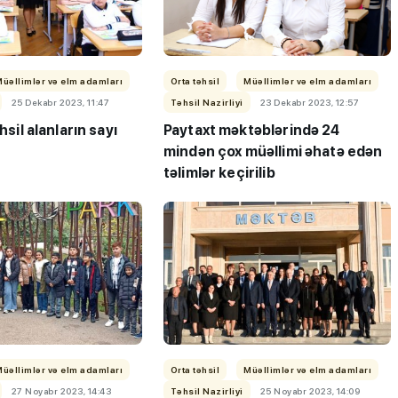
Müəllimlər və elm adamları
Orta təhsil
Müəllimlər və elm adamları
25 Dekabr 2023, 11:47
Təhsil Nazirliyi
23 Dekabr 2023, 12:57
ən çox iş
MİQ balına görə Bakı üzrə
əhsil alanların sayı
Paytaxt məktəblərində 24
aslar
birinci, respublika üzrə beşi
mindən çox müəllimi əhatə edən
OLDU
təlimlər keçirilib
Müəllimlər və elm adamları
Orta təhsil
Müəllimlər və elm adamları
27 Noyabr 2023, 14:43
Təhsil Nazirliyi
25 Noyabr 2023, 14:09