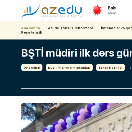
Bakı
Clear
Ana səhifə
AzEdu Təhsil Platforması
İmtahanlar və qə
Peşə təhsili
BŞTİ müdiri ilk dərs g
Orta təhsil
Müəllimlər və elm adamları
Təhsil Nazirliyi
15