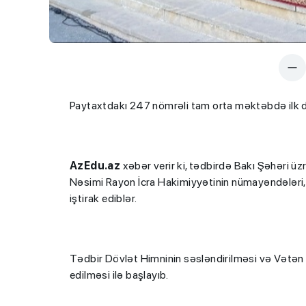
Paytaxtdakı 247 nömrəli tam orta məktəbdə ilk də
AzEdu.az
xəbər verir ki, tədbirdə Bakı Şəhəri üz
Nəsimi Rayon İcra Hakimiyyətinin nümayəndələri, şə
iştirak ediblər.
Tədbir Dövlət Himninin səsləndirilməsi və Vətən şə
edilməsi ilə başlayıb.