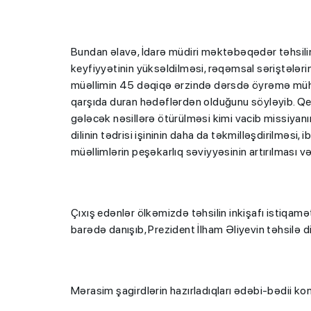
Bundan əlavə, İdarə müdiri məktəbəqədər təhsilin 
keyfiyyətinin yüksəldilməsi, rəqəmsal səriştələrin a
müəllimin 45 dəqiqə ərzində dərsdə öyrəmə mühiti
qarşıda duran hədəflərdən olduğunu söyləyib. Qeyd
gələcək nəsillərə ötürülməsi kimi vacib missiyan
dilinin tədrisi işininin daha da təkmilləşdirilməsi, 
müəllimlərin peşəkarlıq səviyyəsinin artırılması 
Çıxış edənlər ölkəmizdə təhsilin inkişafı istiqamə
barədə danışıb, Prezident İlham Əliyevin təhsilə d
Mərasim şagirdlərin hazırladıqları ədəbi-bədii kom