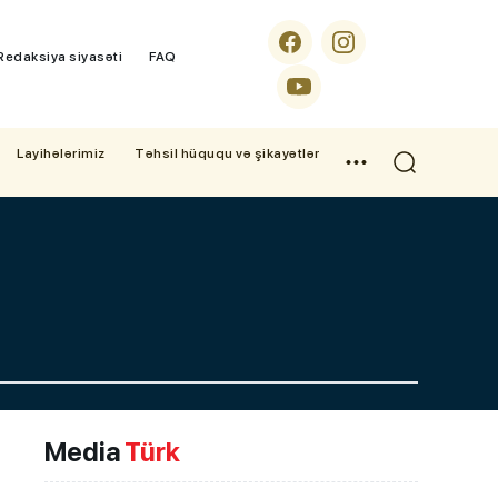
Redaksiya siyasəti
FAQ
Layihələrimiz
Təhsil hüququ və şikayətlər
Media
Türk