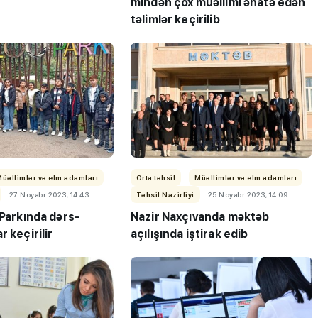
mindən çox müəllimi əhatə edən
təlimlər keçirilib
Müəllimlər və elm adamları
Orta təhsil
Müəllimlər və elm adamları
27 Noyabr 2023, 14:43
Təhsil Nazirliyi
25 Noyabr 2023, 14:09
 Parkında dərs-
Nazir Naxçıvanda məktəb
r keçirilir
açılışında iştirak edib