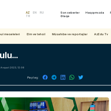
AZ
EN
RU
Son xəbərlər
Haqqımızda
TR
Əlaqə
bul məsələləri
Elm və təhsil
Müsahibə və reportajlar
AzEdu Tv
lu...
 Avqust 2023, 12:08
Paylaş: