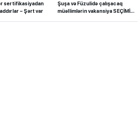
r sertifikasiyadan
Şuşa və Füzulidə çalışacaq
addırlar – Şərt var
müəllimlərin vakansiya SEÇİMİ...
ı”- MİQ,
"Həftənin təhsil icmalı": Qəbul
r və qəbul
marafonu başa çatdı,
müəllimlərin nəticələri dəyişdi..