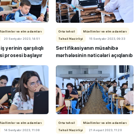
Müəllimlər və elm adamları
Orta təhsil
Müəllimlər və elm adamları
20 Sentyabr 2023, 14:51
Təhsil Nazirliyi
15 Sentyabr 2023, 09:33
iş yerinin qarşılıqlı
Sertifikasiyanın müsahibə
si prosesi başlayır
mərhələsinin nəticələri açıqlanıb
Müəllimlər və elm adamları
Orta təhsil
Müəllimlər və elm adamları
14 Sentyabr 2023, 11:08
Təhsil Nazirliyi
21 Avqust 2023, 11:20