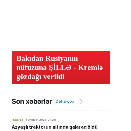
Bakıdan Rusiyanın
nüfuzuna ŞİLLƏ - Kremlə
gözdağı verildi
Son xəbərlər
Daha çox
Hadisə
6 Avqust 2026, 21:25
Azyaşlı
traktorun altında qalaraq öldü