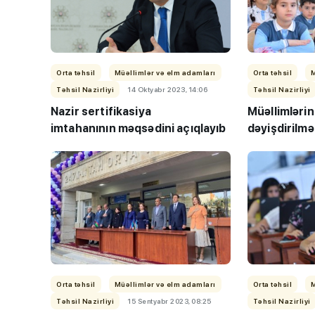
Orta təhsil
Müəllimlər və elm adamları
Orta təhsil
Təhsil Nazirliyi
14 Oktyabr 2023, 14:06
Təhsil Nazirliyi
Nazir sertifikasiya
Müəllimlərin 
imtahanının məqsədini açıqlayıb
dəyişdirilmə
Orta təhsil
Müəllimlər və elm adamları
Orta təhsil
Təhsil Nazirliyi
15 Sentyabr 2023, 08:25
Təhsil Nazirliyi