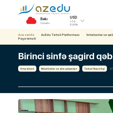
USD
Bakı
1.70
Clouds
0.00%
Ana səhifə
AzEdu Təhsil Platforması
İmtahanlar və qə
Peşə təhsili
Birinci sinfə şagird qəbu
Orta təhsil
Müəllimlər və elm adamları
Təhsil Nazirliyi
27