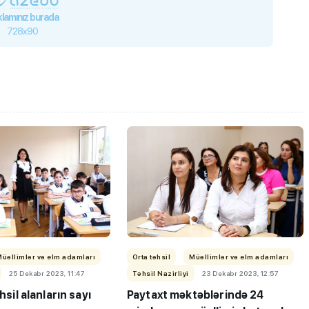
lamınız burada
728x90
Müəllimlər və elm adamları
Orta təhsil
Müəllimlər və elm adamları
25 Dekabr 2023, 11:47
Təhsil Nazirliyi
23 Dekabr 2023, 12:57
əhsil alanların sayı
Paytaxt məktəblərində 24