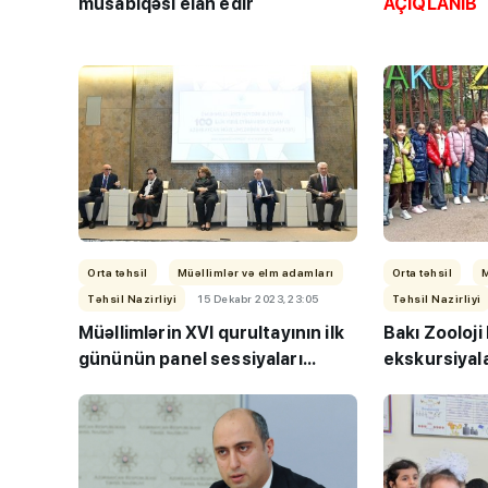
müsabiqəsi elan edir
AÇIQLANIB
Orta təhsil
Müəllimlər və elm adamları
Orta təhsil
Təhsil Nazirliyi
15 Dekabr 2023, 23:05
Təhsil Nazirliyi
Müəllimlərin XVI qurultayının ilk
Bakı Zooloji
gününün panel sessiyaları...
ekskursiyala