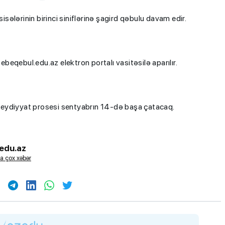
ələrinin birinci siniflərinə şagird qəbulu davam edir.
beqebul.edu.az elektron portalı vasitəsilə aparılır.
n qeydiyyat prosesi sentyabrın 14-də başa çatacaq.
edu.az
a çox xəbər