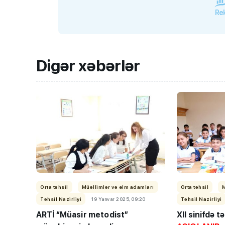
Rek
Digər xəbərlər
Orta təhsil
Müəllimlər və elm adamları
Orta təhsil
Təhsil Nazirliyi
19 Yanvar 2025, 09:20
Təhsil Nazirliyi
ARTİ
“Müasir metodist”
XII sinifdə t