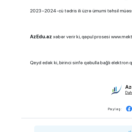
2023–2024-cü tədris ili üzrə ümumi təhsil müəssis
AzEdu.az
xəbər verir ki, qəpul prosesi www.mekte
Qeyd edək ki, birinci sinfə qəbulla bağlı elektro
Az
Dah
Paylaş: