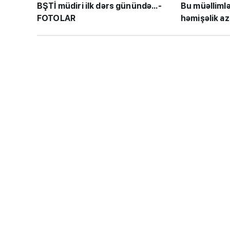
BŞTİ müdiri ilk dərs günündə...-
Bu müəllimlə
FOTOLAR
həmişəlik az
“Həftənin təhsil icmal
lisey seçimi, bağçala
imtahanları...