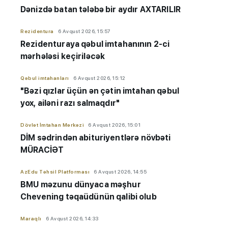
Dənizdə batan tələbə bir aydır AXTARILIR
Rezidentura
6 Avqust 2026, 15:57
Rezidenturaya qəbul imtahanının 2-ci
mərhələsi keçiriləcək
Qəbul imtahanları
6 Avqust 2026, 15:12
"Bəzi qızlar üçün ən çətin imtahan qəbul
yox, ailəni razı salmaqdır"
Dövlət İmtahan Mərkəzi
6 Avqust 2026, 15:01
DİM sədrindən abituriyent
​​​​​​​lərə
növbəti
MÜRACİƏT
AzEdu Təhsil Platforması
6 Avqust 2026, 14:55
BMU məzunu dünyaca məşhur
Chevening təqaüdünün qalibi olub
Maraqlı
6 Avqust 2026, 14:33