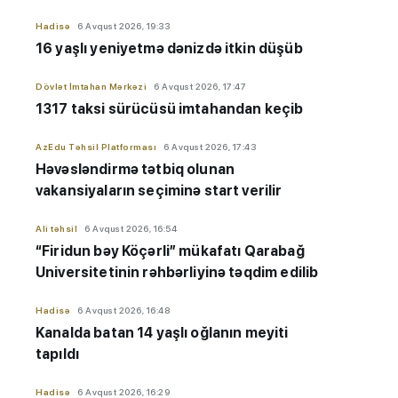
Hadisə
6 Avqust 2026, 19:33
16 yaşlı yeniyetmə dənizdə itkin düşüb
Dövlət İmtahan Mərkəzi
6 Avqust 2026, 17:47
1317 taksi sürücüsü imtahandan keçib
AzEdu Təhsil Platforması
6 Avqust 2026, 17:43
Həvəsləndirmə tətbiq olunan
vakansiyaların seçiminə start verilir
Ali təhsil
6 Avqust 2026, 16:54
“Firidun bəy Köçərli” mükafatı Qarabağ
Universitetinin rəhbərliyinə təqdim edilib
Hadisə
6 Avqust 2026, 16:48
Kanalda batan 14 yaşlı oğlanın meyiti
tapıldı
Hadisə
6 Avqust 2026, 16:29