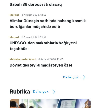
Sabah 39 dərəcə isti olacaq
Maraqlı
6 Avqust 2026, 12:02
Alimlər Günəşin səthində nəhəng kosmik
burulğanlar müşahidə edib
Maraqlı
6 Avqust 2026, 11:50
UNESCO-dan məktəblərlə bağlı yeni
təşəbbüs
Məktəbəqədər təhsil
6 Avqust 2026, 11:47
Dövlət dəstəyi almaq istəyən özəl
bağçaların kameraları olmalıdır
Daha çox
İmtahanlar və qəbul məsələləri
6 Avqust 2026, 11:32
Qiyabi təhsil "risk zonası"ndadır? - "Yeni
Rubrika
Daha çox
qaydaların tətbiqinə ehtiyac var"
Hadisə
6 Avqust 2026, 11:20