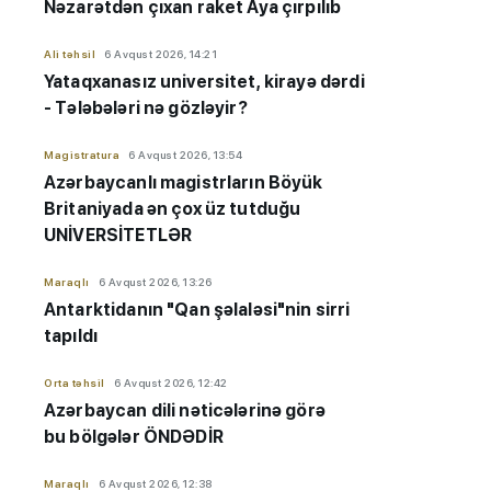
Nəzarətdən çıxan raket Aya çırpılıb
Ali təhsil
6 Avqust 2026, 14:21
Yataqxanasız universitet, kirayə dərdi
- Tələbələri nə gözləyir?
Magistratura
6 Avqust 2026, 13:54
Azərbaycanlı magistrların Böyük
Britaniyada ən çox üz tutduğu
UNİVERSİTETLƏR
Maraqlı
6 Avqust 2026, 13:26
Antarktidanın "Qan şəlaləsi"nin sirri
tapıldı
Orta təhsil
6 Avqust 2026, 12:42
Azərbaycan dili nəticələrinə görə
bu bölgələr ÖNDƏDİR
Maraqlı
6 Avqust 2026, 12:38