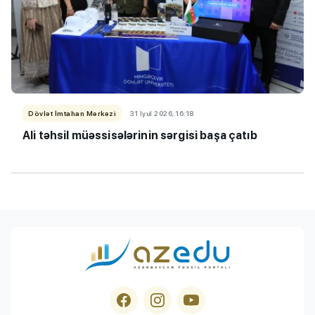
Dövlət İmtahan Mərkəzi
31 İyul 2026, 16:18
Ali təhsil müəssisələrinin sərgisi başa çatıb