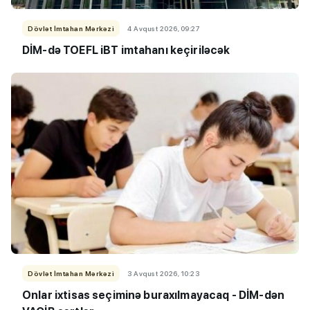
Dövlət İmtahan Mərkəzi
4 Avqust 2026, 09:27
DİM-də TOEFL iBT imtahanı keçiriləcək
Dövlət İmtahan Mərkəzi
3 Avqust 2026, 10:23
Onlar ixtisas seçiminə buraxılmayacaq - DİM-dən