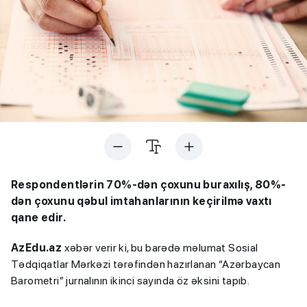
Respondentlərin 70%-dən çoxunu buraxılış, 80%-
dən çoxunu qəbul imtahanlarının keçirilmə vaxtı
qane edir.
AzEdu.az
xəbər verir ki, bu barədə məlumat Sosial
Tədqiqatlar Mərkəzi tərəfindən hazırlanan “Azərbaycan
Barometri” jurnalının ikinci sayında öz əksini tapıb.