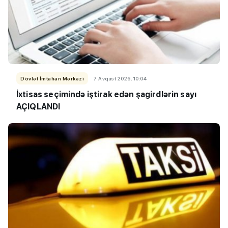
Dövlət İmtahan Mərkəzi
7 Avqust 2026, 10:04
İxtisas seçimində iştirak edən şagirdlərin sayı
AÇIQLANDI