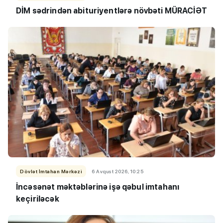
DİM sədrindən abituriyent
​​​​​​​lərə
növbəti MÜRACİƏT
Dövlət İmtahan Mərkəzi
6 Avqust 2026, 10:25
İncəsənət məktəblərinə işə qəbul imtahanı
keçiriləcək