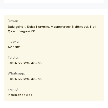
Ünvan:
Bakı şəhəri, Səbail rayonu, Maqomayev 3 döngəsi, 1-ci
Qəsr döngəsi 78
İndeks:
AZ 1001
Telefon:
+994 55 329-48-78
Whatsapp:
+994 55 329-48-78
E-poçt:
info@azedu.az