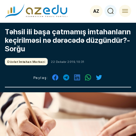
AZ
Təhsil ili başa çatmamış imtahanların
keçirilməsi nə dərəcədə düzgündür?-
Sorğu
Dövlət İmtahan Mərkəzi
22 Dekabr 2019, 10:31
Paylaş: