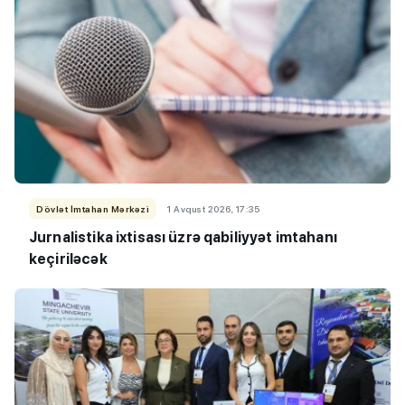
Dövlət İmtahan Mərkəzi
1 Avqust 2026, 17:35
Jurnalistika ixtisası üzrə qabiliyyət imtahanı
keçiriləcək