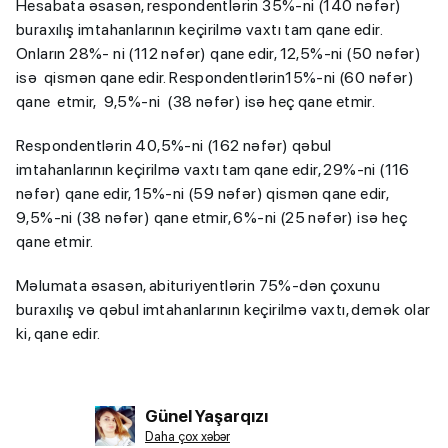
Hesabata əsasən, respondentlərin 35%-ni (140 nəfər)
buraxılış imtahanlarının keçirilmə vaxtı tam qane edir.
Onların 28%- ni (112 nəfər) qane edir, 12,5%-ni (50 nəfər)
isə qismən qane edir. Respondentlərin15%-ni (60 nəfər)
qane etmir, 9,5%-ni (38 nəfər) isə heç qane etmir.
Respondentlərin 40,5%-ni (162 nəfər) qəbul
imtahanlarının keçirilmə vaxtı tam qane edir, 29%-ni (116
nəfər) qane edir, 15%-ni (59 nəfər) qismən qane edir,
9,5%-ni (38 nəfər) qane etmir, 6%-ni (25 nəfər) isə heç
qane etmir.
Məlumata əsasən, abituriyentlərin 75%-dən çoxunu
buraxılış və qəbul imtahanlarının keçirilmə vaxtı, demək olar
ki, qane edir.
Günel Yaşarqızı
Daha çox xəbər