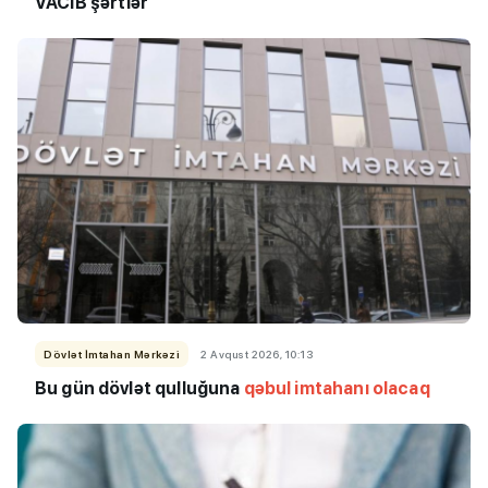
VACİB şərtlər
Dövlət İmtahan Mərkəzi
2 Avqust 2026, 10:13
Bu
gün dövlət qulluğuna
qəbul imtahanı olacaq