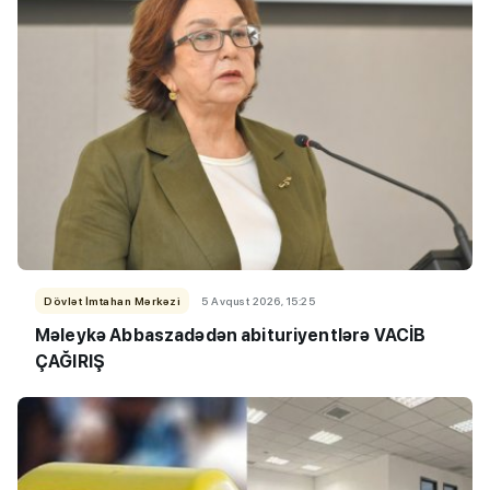
Dövlət İmtahan Mərkəzi
5 Avqust 2026, 15:25
Məleykə Abbaszadədən abituriyentlərə VACİB
ÇAĞIRIŞ