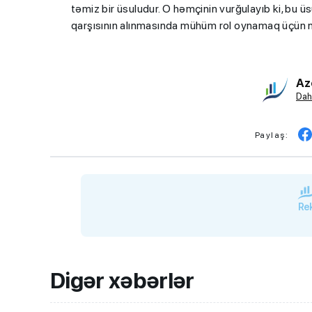
təmiz bir üsuludur. O həmçinin vurğulayıb ki, bu 
qarşısının alınmasında mühüm rol oynamaq üçün 
Az
Dah
Paylaş:
Rek
Digər xəbərlər