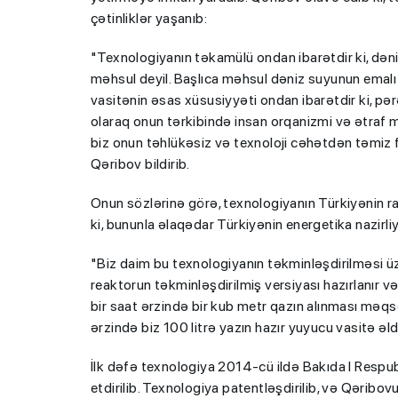
çətinliklər yaşanıb:
"Texnologiyanın təkamülü ondan ibarətdir ki, dən
məhsul deyil. Başlıca məhsul dəniz suyunun emalı
vasitənin əsas xüsusiyyəti ondan ibarətdir ki, 
olaraq onun tərkibində insan orqanizmi və ətraf 
biz onun təhlükəsiz və texnoloji cəhətdən təmiz
Qəribov bildirib.
Onun sözlərinə görə, texnologiyanın Türkiyənin rab
ki, bununla əlaqədar Türkiyənin energetika nazirli
"Biz daim bu texnologiyanın təkminləşdirilməsi üz
reaktorun təkminləşdirilmiş versiyası hazırlanır v
bir saat ərzində bir kub metr qazın alınması məqsəd
ərzində biz 100 litrə yazın hazır yuyucu vasitə əldə
İlk dəfə texnologiya 2014-cü ildə Bakıda I Respu
etdirilib. Texnologiya patentləşdirilib, və Qəribo