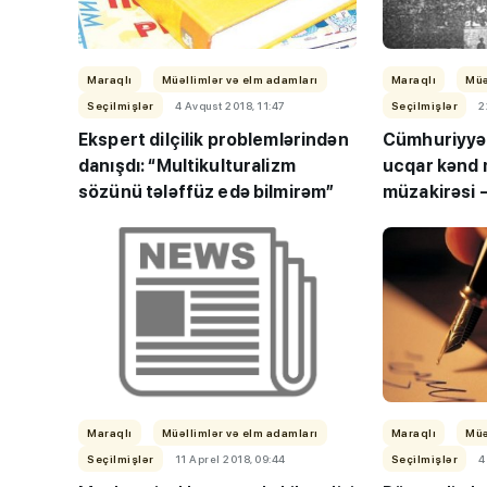
Maraqlı
Müəllimlər və elm adamları
Maraqlı
Müə
Seçilmişlər
4 Avqust 2018, 11:47
Seçilmişlər
2
Ekspert dilçilik problemlərindən
Cümhuriyyə
danışdı: “Multikulturalizm
ucqar kənd 
sözünü tələffüz edə bilmirəm”
müzakirəsi 
“Həftənin təhsil icmal
qalacaqlar”
lisey seçimi, bağçala
imtahanları...
Maraqlı
Müəllimlər və elm adamları
Maraqlı
Müə
Seçilmişlər
11 Aprel 2018, 09:44
Seçilmişlər
4