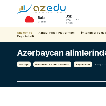
USD
Bakı
1.70
Clouds
0.00%
Ana səhifə
AzEdu Təhsil Platforması
İmtahanlar və qə
Peşə təhsili
Azərbaycan alimlərində
Maraqlı
Müəllimlər və elm adamları
Seçilmişlər
1 May 201