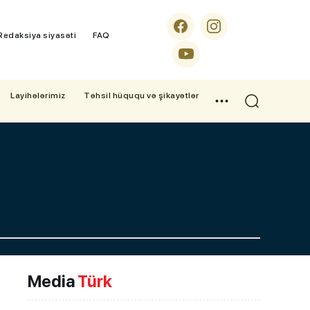
Redaksiya siyasəti
FAQ
Layihələrimiz
Təhsil hüququ və şikayətlər
Media
Türk