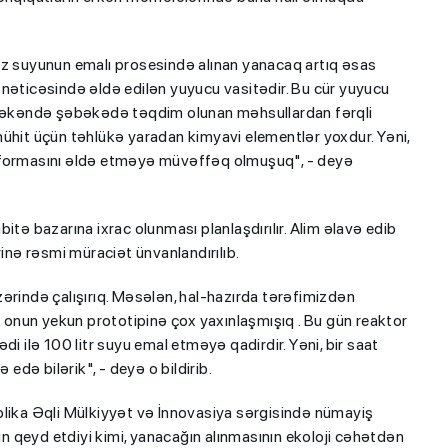
iz suyunun emalı prosesində alınan yanacaq artıq əsas
 nəticəsində əldə edilən yuyucu vasitədir. Bu cür yuyucu
pərəkəndə şəbəkədə təqdim olunan məhsullardan fərqli
mühit üçün təhlükə yaradan kimyavi elementlər yoxdur. Yəni,
 formasını əldə etməyə müvəffəq olmuşuq", - deyə
itə bazarına ixrac olunması planlaşdırılır. Alim əlavə edib
yinə rəsmi müraciət ünvanlandırılıb.
ərində çalışırıq. Məsələn, hal-hazırda tərəfimizdən
ə onun yekun prototipinə çox yaxınlaşmışıq . Bu gün reaktor
i ilə 100 litr suyu emal etməyə qadirdir. Yəni, bir saat
 edə bilərik", - deyə o bildirib.
blika Əqli Mülkiyyət və İnnovasiya sərgisində nümayiş
vun qeyd etdiyi kimi, yanacağın alınmasının ekoloji cəhətdən