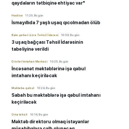
qaydaların tətbiqinə ehtiyac var"
Hadisə
11:20, Bu gün
İsmayıllıda 7 yaşlı uşaq qıcolmadan ölüb
Bakı şəhəri üzrə Təhsil İdarəsi
10:59, Bu gün
3 uşaq bağçası Təhsil İdarəsinin
tabeliyinə verildi
Dövlət İmtahan Mərkəzi
10:25, Bu gün
İncəsənət məktəblərinə işə qəbul
imtahanı keçiriləcək
Məktəbə qəbul
10:24, Bu gün
Sabah bu məktəblərə işə qəbul imtahanı
keçiriləcək
Orta təhsil
10:16, Bu gün
Məktəb direktoru olmaq istəyənlər
müsahibələrə cəlb olunacaq