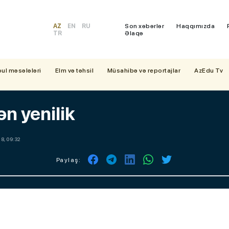
AZ
EN
RU
Son xəbərlər
Haqqımızda
TR
Əlaqə
bul məsələləri
Elm və təhsil
Müsahibə və reportajlar
AzEdu Tv
n yenilik
8, 09:32
Paylaş: