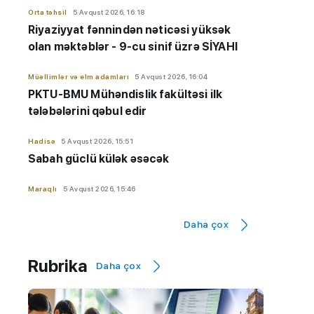
Orta təhsil
5 Avqust 2026, 16:18
Riyaziyyat fənnindən nəticəsi yüksək
olan məktəblər - 9-cu sinif üzrə SİYAHI
Müəllimlər və elm adamları
5 Avqust 2026, 16:04
PKTU-BMU Mühəndislik fakültəsi ilk
tələbələrini qəbul edir
Hadisə
5 Avqust 2026, 15:51
Sabah güclü külək əsəcək
Maraqlı
5 Avqust 2026, 15:46
BMU və Çinin təsis etdiyi Mühəndislik
fakültəsi
ilk tələbələrini qəbul edir
Daha çox
Dövlət İmtahan Mərkəzi
5 Avqust 2026, 15:25
Rubrika
Daha çox
Məleykə Abbaszadədən abituriyentlərə
VACİB ÇAĞIRIŞ