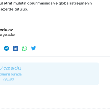
üsul ətraf mühitin qorunmasında və qlobal istiləşmənin
nəzərdə tutulub.
edu.az
a çox xəbər
lamınız burada
728x90