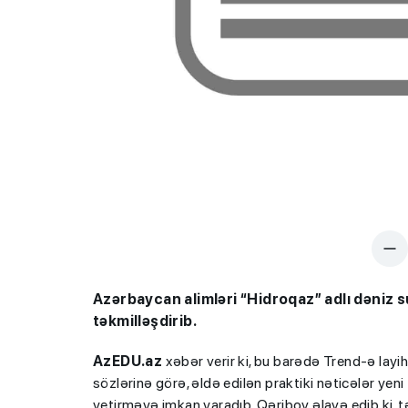
Azərbaycan alimləri “Hidroqaz” adlı dəniz 
təkmi
l
ləşdirib.
AzEDU
.
az
xəbər verir ki, bu barədə Trend-ə lay
sözlərinə görə, əldə edilən praktiki nəticələr yen
yetirməyə imkan yaradıb. Qəribov əlavə edib ki, 