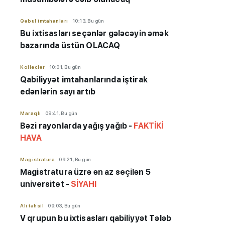
Qəbul imtahanları
10:13, Bu gün
Bu ixtisasları seçənlər gələcəyin əmək
bazarında üstün OLACAQ
Kolleclər
10:01, Bu gün
Qabiliyyət imtahanlarında iştirak
edənlərin sayı artıb
Maraqlı
09:41, Bu gün
Bəzi rayonlarda yağış yağıb -
FAKTİKİ
HAVA
Magistratura
09:21, Bu gün
Magistratura üzrə ən az seçilən 5
universitet -
SİYAHI
Ali təhsil
09:03, Bu gün
V qrupun bu ixtisasları qabiliyyət Tələb