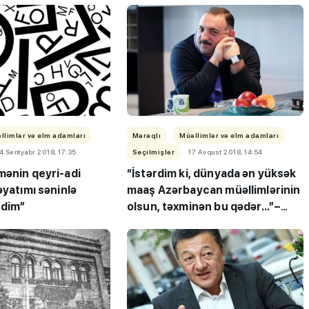
llimlər və elm adamları
Maraqlı
Müəllimlər və elm adamları
4 Sentyabr 2018, 17:35
Seçilmişlər
17 Avqust 2018, 14:54
mənin qeyri-adi
“İstərdim ki, dünyada ən yüksək
əyatımı səninlə
maaş Azərbaycan müəllimlərinin
rdim”
olsun, təxminən bu qədər...”–
Bəhram Bağırzadənin TƏHSİL
RESEPTİ