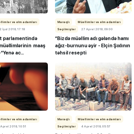
llimlər və elm adamları
Maraqlı
Müəllimlər və elm adamları
2 İyul 2018, 17:18
Seçilmişlər
27 Aprel 2018, 09:00
t parlamentində
“Bizdə müəllim adı gələndə hamı
müəllimlərinin maaş
ağız-burnunu əyir - Elçin Şıxlının
–“Yenə ac
təhsil resepti
ı”- MİQ,
"Həftənin təhsil icmalı": Qəbul
r və qəbul
marafonu başa çatdı,
müəllimlərin nəticələri dəyişdi..
llimlər və elm adamları
Maraqlı
Müəllimlər və elm adamları
 Aprel 2018, 10:51
Seçilmişlər
4 Aprel 2018, 05:57