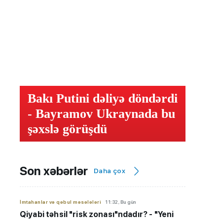
Bakı Putini dəliyə döndərdi
- Bayramov Ukraynada bu
şəxslə görüşdü
Son xəbərlər
Daha çox
İmtahanlar və qəbul məsələləri
11:32, Bu gün
Qiyabi təhsil "risk zonası"ndadır? - "Yeni