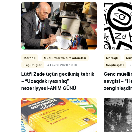
Maraqlı
Müəllimlər və elm adamları
Maraqlı
Müə
Seçilmişlər
4 Fevral 2020, 10:00
Seçilmişlər
2
Lütfi Zadə üçün gecikmiş təbrik
Gənc müəlli
– “Uzaqdakı yaxınlıq”
sevgisi – “H
nəzəriyyəsi-ANIM GÜNÜ
zənginləşdi