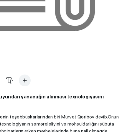
suyundan yanacağın alınması texnologiyasını
ihənin təşəbbüskarlarından biri Mürvət Qəribov deyib.Onun
i texnologiyanın səmərələliyini və məhsuldarlığını sübuta
təhqiqatların erkən mərhələlərində buna nail olmaqda