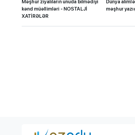
Məşhur ziyalıların unuda bilmədiyi
Dünya alimlə
kənd müəllimləri - NOSTALJİ
məşhur yazıç
XATİRƏLƏR
DİM-dən abituri
VACİB XƏBƏR
- 
tarixdə açıqlana