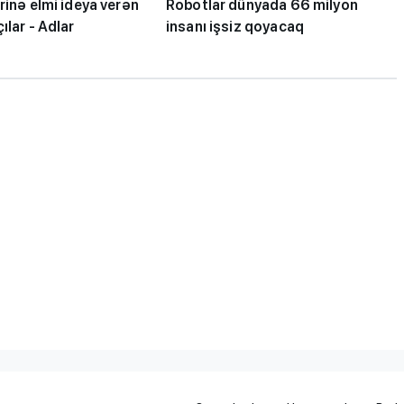
rinə elmi ideya verən
Robotlar dünyada 66 milyon
ılar - Adlar
insanı işsiz qoyacaq
700 balın arxasındakı ata...
yentlərə
- "Təzyiq uşağın
Plan yerləri bu
nəticəsinə müsbət yox, mən
caq
təsir göstərir"