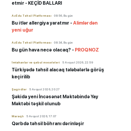
etmir - KEÇİD BALLARI
AzEdu Təhsil Platforması
08:56, Bu gün
Bu itlər allergiya yaratmır -
Alimlərdən
yeni uğur
AzEdu Təhsil Platforması
08:34, Bu gün
Bu gün hava necə olacaq? -
PROQNOZ
İmtahanlar və qəbul məsələləri
5 Avqust 2026, 22:59
Türkiyədə təhsil alacaq tələbələrlə görüş
keçirilib
Şagirdlər
5 Avqust 2026, 20:27
Şəkidə yeni İncəsənət Məktəbində Yay
Məktəbi təşkil olunub
Maraqlı
5 Avqust 2026, 17:07
Qərbdə təhsil böhranı dərinləşir