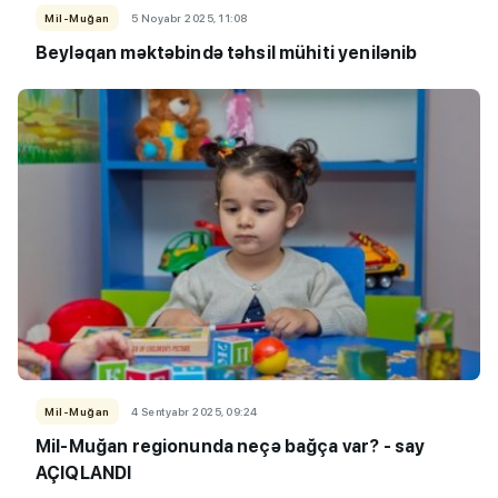
Mil-Muğan
5 Noyabr 2025, 11:08
Beyləqan məktəbində təhsil mühiti yenilənib
Mil-Muğan
4 Sentyabr 2025, 09:24
Mil-Muğan regionunda neçə bağça var? - say
AÇIQLANDI