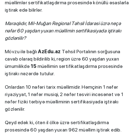
müəllimlər sertifikatlaşdırma prosesində könüllü əsaslarla
iştirak edə bilirlər.
Maraqlıdır, Mil-Muğan Regional Təhsil İdarəsi üzrə neçə
nəfər 60 yaşdan yuxarı müəllimin sertifikasiyada iştirakı
gözlənilir?
Mövzu ilə bağlı
AzEdu.az
Təhsil Portalının sorğusuna
cavab olaraq bildirilib ki, region üzrə 60 yaşdan yuxarı
ümumilikdə
15
müəllimin sertifikatlaşdırma prosesində
iştirakı nəzərdə tutulur.
Onlardan 10 nəfəri tarix müəllimidir. Həmçinin 1 nəfər
riyaziyyat, 1 nəfər musiqi, 2 nəfər təsviri incəsənət və 1
nəfər fiziki tərbiyə müəlliminin sertifikasiyada iştirakı
gözlənilir.
Qeyd edək ki, ötən il ölkə üzrə sertifikatlaşdırma
prosesində 60 yaşdan yuxarı 962 müəllim iştirak edib.