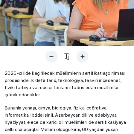
2026-cı ildə keçiriləcək müəllimlərin sertifikatlaşdırılması
prosesində ilk dəfə tarix, texnologiya, təsviri incəsənət,
fiziki tərbiyə və musiqi fənlərini tədris edən müəllimlər
iştirak edəcəklər.
Bununla yanaşı, kimya, biologiya, fizika, coğrafiya,
informatika, ibtidai sinif, Azərbaycan dili və ədəbiyyat,
riyaziyyat, eləcə də xarici dil müəllimləri də sertifikasiyaya
cəlb olunacaqlar. Məlum olduğu kimi, 60 yaşdan yuxarı