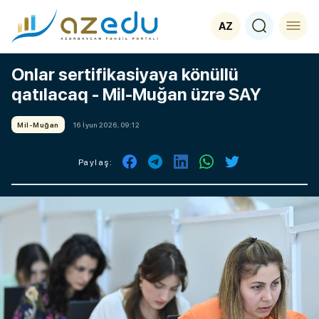
AZ
Onlar sertifikasiyaya könüllü
qatılacaq - Mil-Muğan üzrə SAY
Mil-Muğan
16 İyun 2026, 09:12
Paylaş: