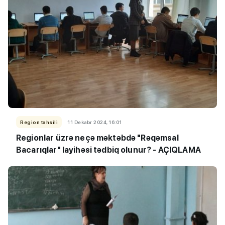
Region təhsili
11 Dekabr 2024, 16:01
Regionlar üzrə neçə məktəbdə "Rəqəmsal
Bacarıqlar" layihəsi tədbiq olunur? - AÇIQLAMA