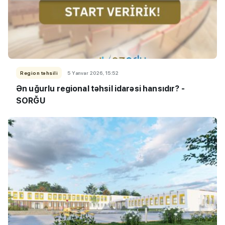
Region təhsili
5 Yanvar 2026, 15:52
Ən uğurlu regional təhsil idarəsi hansıdır? -
SORĞU