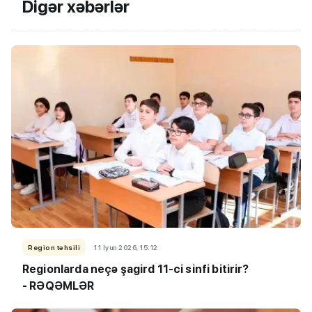
Digər xəbərlər
Region təhsili
11 İyun 2026, 15:12
Regionlarda neçə şagird 11-ci sinfi bitirir?
- RƏQƏMLƏR