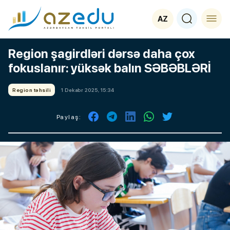
AZ
Region şagirdləri dərsə daha çox
fokuslanır: yüksək balın SƏBƏBLƏRİ
Region təhsili
1 Dekabr 2025, 15:34
Paylaş: