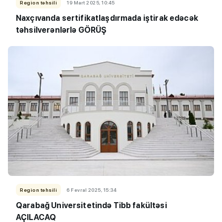
Region təhsili
19 Mart 2025, 10:45
Naxçıvanda sertifikatlaşdırmada iştirak edəcək
təhsilverənlərlə GÖRÜŞ
Region təhsili
6 Fevral 2025, 15:34
Qarabağ Universitetində Tibb fakültəsi
AÇILACAQ