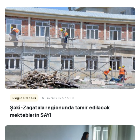
Region təhsili
5 Fevral 2025, 15:00
Şəki-Zaqatala regionunda təmir ediləcək
məktəblərin SAYI