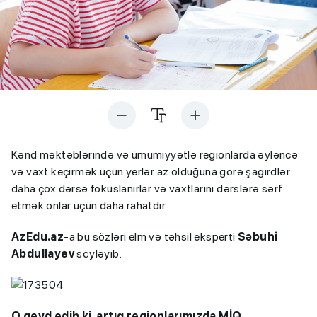
Kənd məktəblərində və ümumiyyətlə regionlarda əyləncə
və vaxt keçirmək üçün yerlər az olduğuna görə şagirdlər
daha çox dərsə fokuslanırlar və vaxtlarını dərslərə sərf
etmək onlar üçün daha rahatdır.
AzEdu.az
-a bu sözləri elm və təhsil eksperti
Səbuhi
Abdullayev
söyləyib.
O qeyd edib ki, artıq regionlarımızda MİQ