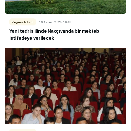
Region təhsili
19 Avqust 2025, 10:48
Yeni tədris ilində Naxçıvanda bir məktəb
istifadəyə veriləcək