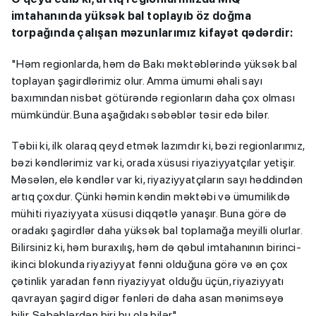
imtahanında yüksək bal toplayıb öz doğma
torpağında çalışan məzunlarımız kifayət qədərdir:
"Həm regionlarda, həm də Bakı məktəblərində yüksək bal
toplayan şagirdlərimiz olur. Amma ümumi əhali sayı
baxımından nisbət götürəndə regionların daha çox olması
mümkündür. Buna aşağıdakı səbəblər təsir edə bilər.
Təbii ki, ilk olaraq qeyd etmək lazımdır ki, bəzi regionlarımız,
bəzi kəndlərimiz var ki, orada xüsusi riyaziyyatçılar yetişir.
Məsələn, elə kəndlər var ki, riyaziyyatçıların sayı həddindən
artıq çoxdur. Çünki həmin kəndin məktəbi və ümumilikdə
mühiti riyaziyyata xüsusi diqqətlə yanaşır. Buna görə də
oradakı şagirdlər daha yüksək bal toplamağa meyilli olurlar.
Bilirsiniz ki, həm buraxılış, həm də qəbul imtahanının birinci-
ikinci blokunda riyaziyyat fənni olduğuna görə və ən çox
çətinlik yaradan fənn riyaziyyat olduğu üçün, riyaziyyatı
qavrayan şagird digər fənləri də daha asan mənimsəyə
bilir. Səbəblərdən biri bu ola bilər".