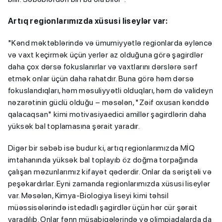
Artıq regionlarımızda xüsusi liseylər var:
"Kənd məktəblərində və ümumiyyətlə regionlarda əyləncə
və vaxt keçirmək üçün yerlər az olduğuna görə şagirdlər
daha çox dərsə fokuslanırlar və vaxtlarını dərslərə sərf
etmək onlar üçün daha rahatdır. Buna görə həm dərsə
fokuslandıqları, həm məsuliyyətli olduqları, həm də valideyn
nəzarətinin güclü olduğu – məsələn, "Zəif oxusan kənddə
qalacaqsan" kimi motivasiyaedici amillər şagirdlərin daha
yüksək bal toplamasına şərait yaradır.
Digər bir səbəb isə budur ki, artıq regionlarımızda MİQ
imtahanında yüksək bal toplayıb öz doğma torpağında
çalışan məzunlarımız kifayət qədərdir. Onlar da səriştəli və
peşəkardırlar. Eyni zamanda regionlarımızda xüsusi liseylər
var. Məsələn, Kimya-Biologiya liseyi kimi təhsil
müəssisələrində istedadlı şagirdlər üçün hər cür şərait
yaradılıb. Onlar fənn müsabiqələrində və olimpiadalarda da