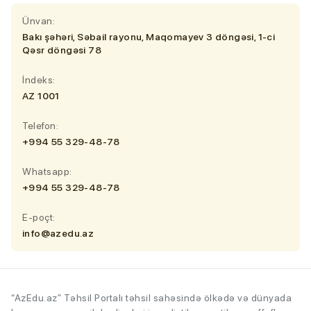
Ünvan:
Bakı şəhəri, Səbail rayonu, Maqomayev 3 döngəsi, 1-ci
Qəsr döngəsi 78
İndeks:
AZ 1001
Telefon:
+994 55 329-48-78
Whatsapp:
+994 55 329-48-78
E-poçt:
info@azedu.az
“AzEdu.az” Təhsil Portalı təhsil sahəsində ölkədə və dünyada