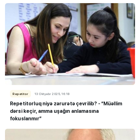
Repetitor
13 Oktyabr 2025, 16:18
Repetitorluq niyə zərurətə çevrilib? - “Müəllim
dərsi keçir, amma uşağın anlamasına
fokuslanmır”