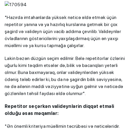
"Hazırda imtahanlarda yüksək nəticə əldə etmək üçün
repetitor yanına və ya hazırlıq kurslarına getmək bir çox
şagird və valideyn üçün vacib addıma çevrilib. Valideynlər
övladlarının göstəricilərini yaxşılaşdırmaq üçün ən yaxşı
müəllimi və ya kursu tapmağa çalışırlar.
Lakin bəzən düzgün seçim edilmir. Belə repetitorlar özlərini
uğurlu kimi təqdim etsələr də, bilik və bacarıqları yetərli
olmur. Buna baxmayaraq, onlar valideynlərdən yüksək
ödəniş tələb edirlər ki, bu da nə şagirdin bilik səviyyəsinə,
nə də ailənin maddi vəziyyətinə uyğun gəlmir və nəticədə
gözlənilən təhsil faydası əldə olunmur".
Repetitor seçərkən valideynlərin diqqət etməli
olduğu əsas məqamlar:
"Ən önəmli kriteriya müəllimin təcrübəsi və nəticələridir.