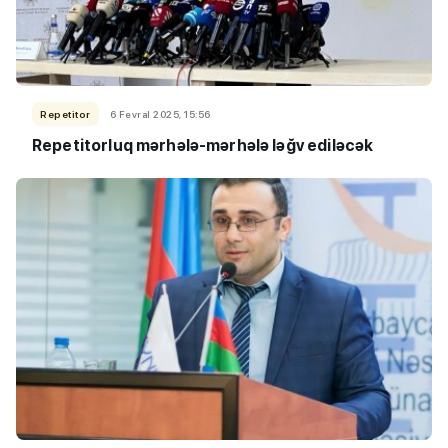
Repetitor
6 Fevral 2025, 15:56
Repetitorluq mərhələ-mərhələ ləğv ediləcək