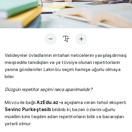
Valideynlər övladlarının imtahan nəticələrini yaxşılaşdırmaq
məqsədilə tanıdıqları və ya tövsiyə olunan repetitorların
yanına göndərirlər. Lakin bu seçim həmişə uğurlu olmaya
bilər.
Düzgün repetitor seçimi necə aparılmalıdır?
Mövzu ilə bağlı
AzEdu.az-
a açıqlama verən təhsil eksperti
Sevinc Purkeştasib
bildirib ki, bəzən özlərini uğurlu
müəllim kimi təqdim edən repetitorların bilik və bacarıqları
yetərli olmur: