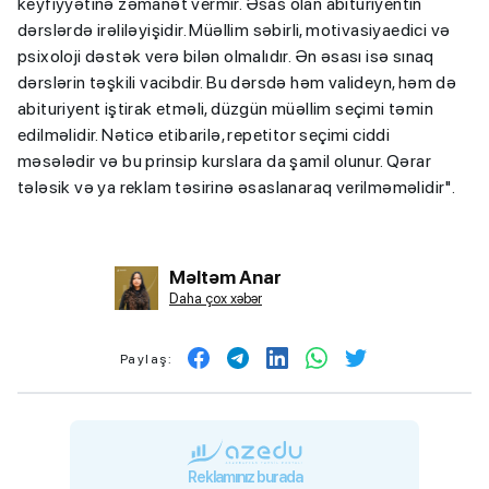
keyfiyyətinə zəmanət vermir. Əsas olan abituriyentin
dərslərdə irəliləyişidir. Müəllim səbirli, motivasiyaedici və
psixoloji dəstək verə bilən olmalıdır. Ən əsası isə sınaq
dərslərin təşkili vacibdir. Bu dərsdə həm valideyn, həm də
abituriyent iştirak etməli, düzgün müəllim seçimi təmin
edilməlidir. Nəticə etibarilə, repetitor seçimi ciddi
məsələdir və bu prinsip kurslara da şamil olunur. Qərar
tələsik və ya reklam təsirinə əsaslanaraq verilməməlidir".
Məltəm Anar
Daha çox xəbər
Paylaş:
Reklamınız burada