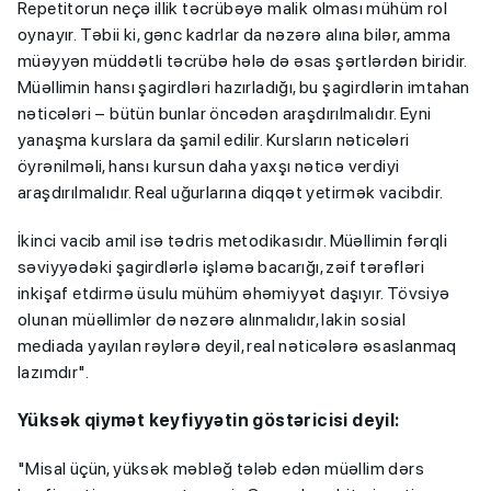
Repetitorun neçə illik təcrübəyə malik olması mühüm rol
oynayır. Təbii ki, gənc kadrlar da nəzərə alına bilər, amma
müəyyən müddətli təcrübə hələ də əsas şərtlərdən biridir.
Müəllimin hansı şagirdləri hazırladığı, bu şagirdlərin imtahan
nəticələri – bütün bunlar öncədən araşdırılmalıdır. Eyni
yanaşma kurslara da şamil edilir. Kursların nəticələri
öyrənilməli, hansı kursun daha yaxşı nəticə verdiyi
araşdırılmalıdır. Real uğurlarına diqqət yetirmək vacibdir.
İkinci vacib amil isə tədris metodikasıdır. Müəllimin fərqli
səviyyədəki şagirdlərlə işləmə bacarığı, zəif tərəfləri
inkişaf etdirmə üsulu mühüm əhəmiyyət daşıyır. Tövsiyə
olunan müəllimlər də nəzərə alınmalıdır, lakin sosial
mediada yayılan rəylərə deyil, real nəticələrə əsaslanmaq
lazımdır".
Yüksək qiymət keyfiyyətin göstəricisi deyil:
"Misal üçün, yüksək məbləğ tələb edən müəllim dərs