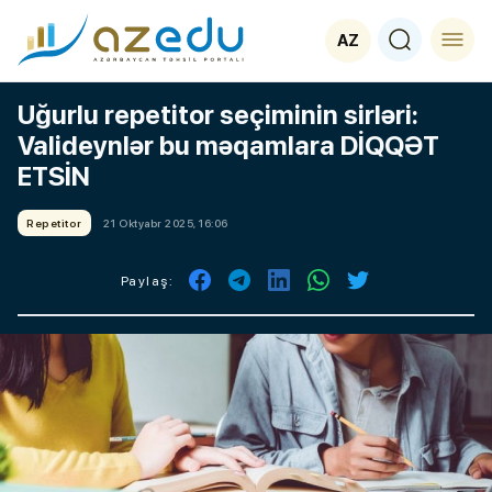
AZ
Uğurlu repetitor seçiminin sirləri:
Valideynlər bu məqamlara DİQQƏT
ETSİN
Repetitor
21 Oktyabr 2025, 16:06
Paylaş: