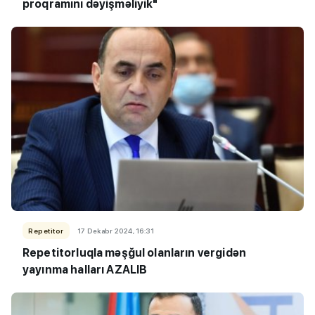
proqramını dəyişməliyik"
Repetitor
17 Dekabr 2024, 16:31
Repetitorluqla məşğul olanların vergidən
yayınma halları AZALIB