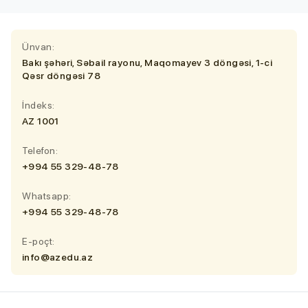
Ünvan:
Bakı şəhəri, Səbail rayonu, Maqomayev 3 döngəsi, 1-ci
Qəsr döngəsi 78
İndeks:
AZ 1001
Telefon:
+994 55 329-48-78
Whatsapp:
+994 55 329-48-78
E-poçt:
info@azedu.az