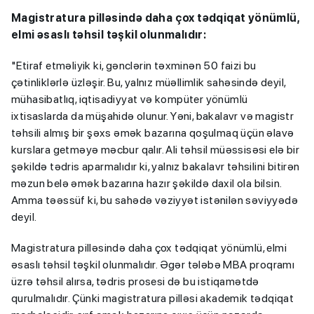
Magistratura pilləsində daha çox tədqiqat yönümlü,
elmi əsaslı təhsil təşkil olunmalıdır:
"Etiraf etməliyik ki, gənclərin təxminən 50 faizi bu
çətinliklərlə üzləşir. Bu, yalnız müəllimlik sahəsində deyil,
mühasibatlıq, iqtisadiyyat və kompüter yönümlü
ixtisaslarda da müşahidə olunur. Yəni, bakalavr və magistr
təhsili almış bir şəxs əmək bazarına qoşulmaq üçün əlavə
kurslara getməyə məcbur qalır. Ali təhsil müəssisəsi elə bir
şəkildə tədris aparmalıdır ki, yalnız bakalavr təhsilini bitirən
məzun belə əmək bazarına hazır şəkildə daxil ola bilsin.
Amma təəssüf ki, bu sahədə vəziyyət istənilən səviyyədə
deyil.
Magistratura pilləsində daha çox tədqiqat yönümlü, elmi
əsaslı təhsil təşkil olunmalıdır. Əgər tələbə MBA proqramı
üzrə təhsil alırsa, tədris prosesi də bu istiqamətdə
qurulmalıdır. Çünki magistratura pilləsi akademik tədqiqat