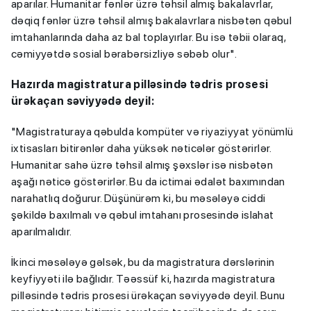
aparılar. Humanitar fənlər üzrə təhsil almış bakalavrlar,
dəqiq fənlər üzrə təhsil almış bakalavrlara nisbətən qəbul
imtahanlarında daha az bal toplayırlar. Bu isə təbii olaraq,
cəmiyyətdə sosial bərabərsizliyə səbəb olur".
Hazırda magistratura pilləsində tədris prosesi
ürəkaçan səviyyədə deyil:
"Magistraturaya qəbulda kompüter və riyaziyyat yönümlü
ixtisasları bitirənlər daha yüksək nəticələr göstərirlər.
Humanitar sahə üzrə təhsil almış şəxslər isə nisbətən
aşağı nəticə göstərirlər. Bu da ictimai ədalət baxımından
narahatlıq doğurur. Düşünürəm ki, bu məsələyə ciddi
şəkildə baxılmalı və qəbul imtahanı prosesində islahat
aparılmalıdır.
İkinci məsələyə gəlsək, bu da magistratura dərslərinin
keyfiyyəti ilə bağlıdır. Təəssüf ki, hazırda magistratura
pilləsində tədris prosesi ürəkaçan səviyyədə deyil. Bunu