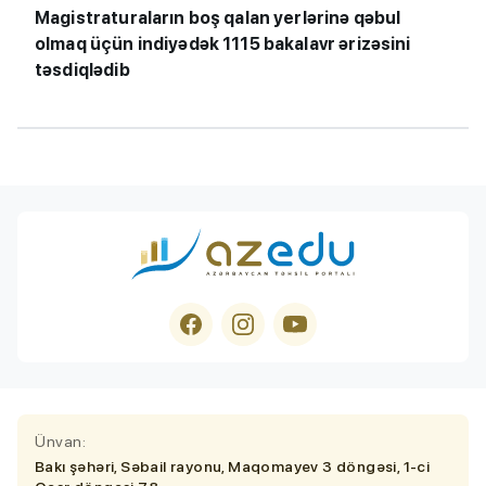
Magistraturaların boş qalan yerlərinə qəbul
olmaq üçün indiyədək 1115 bakalavr ərizəsini
təsdiqlədib
Ünvan:
Bakı şəhəri, Səbail rayonu, Maqomayev 3 döngəsi, 1-ci