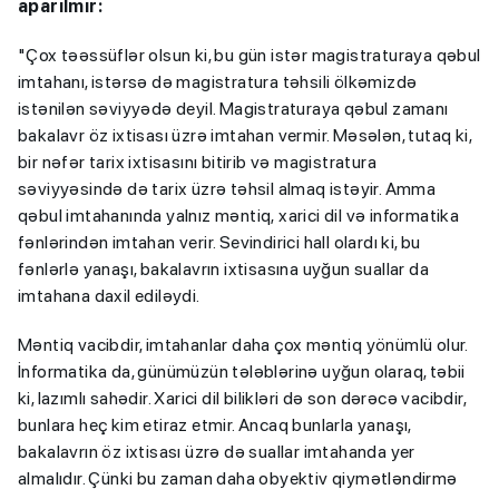
aparılmır:
"Çox təəssüflər olsun ki, bu gün istər magistraturaya qəbul
imtahanı, istərsə də magistratura təhsili ölkəmizdə
istənilən səviyyədə deyil. Magistraturaya qəbul zamanı
bakalavr öz ixtisası üzrə imtahan vermir. Məsələn, tutaq ki,
bir nəfər tarix ixtisasını bitirib və magistratura
səviyyəsində də tarix üzrə təhsil almaq istəyir. Amma
qəbul imtahanında yalnız məntiq, xarici dil və informatika
fənlərindən imtahan verir. Sevindirici hall olardı ki, bu
fənlərlə yanaşı, bakalavrın ixtisasına uyğun suallar da
imtahana daxil ediləydi.
Məntiq vacibdir, imtahanlar daha çox məntiq yönümlü olur.
İnformatika da, günümüzün tələblərinə uyğun olaraq, təbii
ki, lazımlı sahədir. Xarici dil bilikləri də son dərəcə vacibdir,
bunlara heç kim etiraz etmir. Ancaq bunlarla yanaşı,
bakalavrın öz ixtisası üzrə də suallar imtahanda yer
almalıdır. Çünki bu zaman daha obyektiv qiymətləndirmə