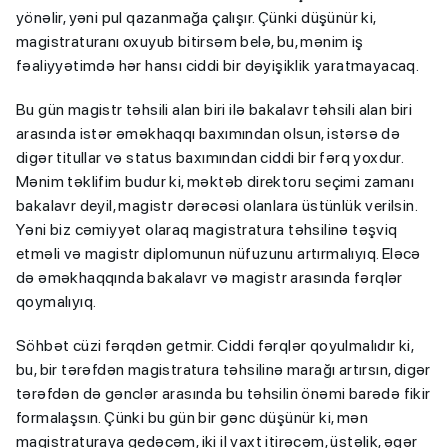
yönəlir, yəni pul qazanmağa çalışır. Çünki düşünür ki,
magistraturanı oxuyub bitirsəm belə, bu, mənim iş
fəaliyyətimdə hər hansı ciddi bir dəyişiklik yaratmayacaq.
Bu gün magistr təhsili alan biri ilə bakalavr təhsili alan biri
arasında istər əməkhaqqı baxımından olsun, istərsə də
digər titullar və status baxımından ciddi bir fərq yoxdur.
Mənim təklifim budur ki, məktəb direktoru seçimi zamanı
bakalavr deyil, magistr dərəcəsi olanlara üstünlük verilsin.
Yəni biz cəmiyyət olaraq magistratura təhsilinə təşviq
etməli və magistr diplomunun nüfuzunu artırmalıyıq. Eləcə
də əməkhaqqında bakalavr və magistr arasında fərqlər
qoymalıyıq.
Söhbət cüzi fərqdən getmir. Ciddi fərqlər qoyulmalıdır ki,
bu, bir tərəfdən magistratura təhsilinə marağı artırsın, digər
tərəfdən də gənclər arasında bu təhsilin önəmi barədə fikir
formalaşsın. Çünki bu gün bir gənc düşünür ki, mən
magistraturaya gedəcəm, iki il vaxt itirəcəm, üstəlik, əgər