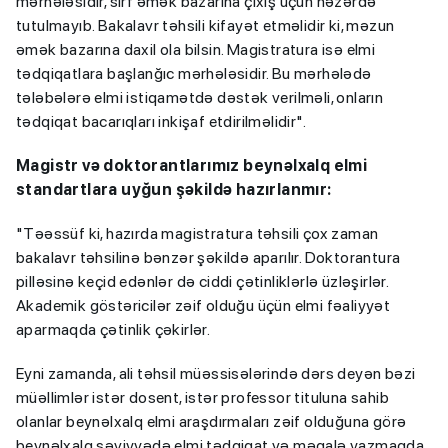
mərhələsidir, sırf əmək bazarına çıxış üçün nəzərdə
tutulmayıb. Bakalavr təhsili kifayət etməlidir ki, məzun
əmək bazarına daxil ola bilsin. Magistratura isə elmi
tədqiqatlara başlanğıc mərhələsidir. Bu mərhələdə
tələbələrə elmi istiqamətdə dəstək verilməli, onların
tədqiqat bacarıqları inkişaf etdirilməlidir".
Magistr və doktorantlarımız beynəlxalq elmi
standartlara uyğun şəkildə hazırlanmır:
"Təəssüf ki, hazırda magistratura təhsili çox zaman
bakalavr təhsilinə bənzər şəkildə aparılır. Doktorantura
pilləsinə keçid edənlər də ciddi çətinliklərlə üzləşirlər.
Akademik göstəricilər zəif olduğu üçün elmi fəaliyyət
aparmaqda çətinlik çəkirlər.
Eyni zamanda, ali təhsil müəssisələrində dərs deyən bəzi
müəllimlər istər dosent, istər professor tituluna sahib
olanlar beynəlxalq elmi araşdırmaları zəif olduğuna görə
beynəlxalq səviyyədə elmi tədqiqat və məqalə yazmaqda