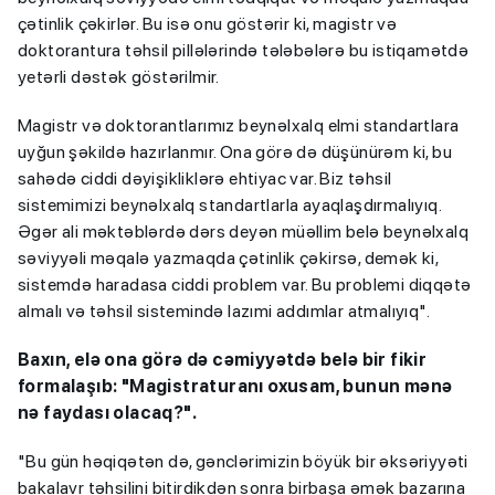
çətinlik çəkirlər. Bu isə onu göstərir ki, magistr və
doktorantura təhsil pillələrində tələbələrə bu istiqamətdə
yetərli dəstək göstərilmir.
Magistr və doktorantlarımız beynəlxalq elmi standartlara
uyğun şəkildə hazırlanmır. Ona görə də düşünürəm ki, bu
sahədə ciddi dəyişikliklərə ehtiyac var. Biz təhsil
sistemimizi beynəlxalq standartlarla ayaqlaşdırmalıyıq.
Əgər ali məktəblərdə dərs deyən müəllim belə beynəlxalq
səviyyəli məqalə yazmaqda çətinlik çəkirsə, demək ki,
sistemdə haradasa ciddi problem var. Bu problemi diqqətə
almalı və təhsil sistemində lazımi addımlar atmalıyıq".
Baxın, elə ona görə də cəmiyyətdə belə bir fikir
formalaşıb: "Magistraturanı oxusam, bunun mənə
nə faydası olacaq?".
"Bu gün həqiqətən də, gənclərimizin böyük bir əksəriyyəti
bakalavr təhsilini bitirdikdən sonra birbaşa əmək bazarına