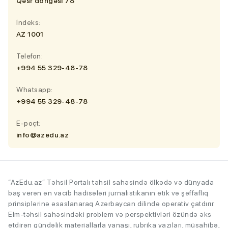
Qəsr döngəsi 78
İndeks:
AZ 1001
Telefon:
+994 55 329-48-78
Whatsapp:
+994 55 329-48-78
E-poçt:
info@azedu.az
“AzEdu.az” Təhsil Portalı təhsil sahəsində ölkədə və dünyada
baş verən ən vacib hadisələri jurnalistikanın etik və şəffaflıq
prinsiplərinə əsaslanaraq Azərbaycan dilində operativ çatdırır.
Elm-təhsil sahəsindəki problem və perspektivləri özündə əks
etdirən gündəlik materiallarla yanaşı, rubrika yazıları, müsahibə,