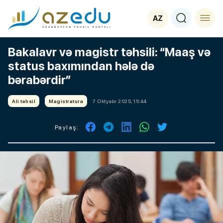
AZ
Bakalavr və magistr təhsili: “Maaş və
status baxımından hələ də
bərabərdir”
Ali təhsil
Magistratura
7 Oktyabr 2025, 15:44
Paylaş: