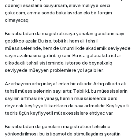
ödənişli əsaslarla oxuyursam, əlavə maliyyə xərci
çəkəcəm, amma sonda bakalavrdan elə bir fərqim
olmayacaq
Bu səbəbdən də magistraturaya yönələn gənclərin sayı
getdikcə azalır. Bu isə, təbii ki, həm ali təhsil
müəssisələrində, həm də ümumilikdə akademik səviyyədə
sayın azalmasına gətirib çıxarır. Bu isə gələcəkdə istər
ölkədaxili təhsil sistemində, istərsə də beynəlxalq
səviyyədə müəyyən problemlərə yol aça bilər.
Azərbaycan artıq inkişaf edən bir ölkədir. Artıq ölkədə ali
təhsil müəssisələrinin sayı artır. Təbii ki, bu müəssisələrin
sayının artması ilə yanaşı, həmin müəssisələrdə dərs
deyəcək keyfiyyətli kadrların da sayı artmalıdır. Keyfiyyətli
tədris üçün keyfiyyətli mütəxəssislərə ehtiyac var.
Bu səbəbdən də gənclərin magistratura təhsilinə
yönləndirilməsi, bu istiqamətdə stimullaşdırıcı şəraitin