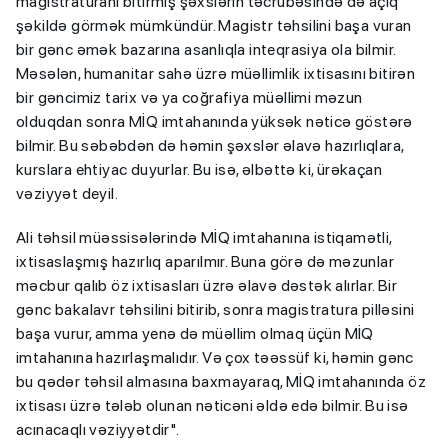
magistraturanı bitirmiş şəxslərin təcrübəsində də açıq
şəkildə görmək mümkündür. Magistr təhsilini başa vuran
bir gənc əmək bazarına asanlıqla inteqrasiya ola bilmir.
Məsələn, humanitar sahə üzrə müəllimlik ixtisasını bitirən
bir gəncimiz tarix və ya coğrafiya müəllimi məzun
olduqdan sonra MİQ imtahanında yüksək nəticə göstərə
bilmir. Bu səbəbdən də həmin şəxslər əlavə hazırlıqlara,
kurslara ehtiyac duyurlar. Bu isə, əlbəttə ki, ürəkaçan
vəziyyət deyil.
Ali təhsil müəssisələrində MİQ imtahanına istiqamətli,
ixtisaslaşmış hazırlıq aparılmır. Buna görə də məzunlar
məcbur qalıb öz ixtisasları üzrə əlavə dəstək alırlar. Bir
gənc bakalavr təhsilini bitirib, sonra magistratura pilləsini
başa vurur, amma yenə də müəllim olmaq üçün MİQ
imtahanına hazırlaşmalıdır. Və çox təəssüf ki, həmin gənc
bu qədər təhsil almasına baxmayaraq, MİQ imtahanında öz
ixtisası üzrə tələb olunan nəticəni əldə edə bilmir. Bu isə
acınacaqlı vəziyyətdir".