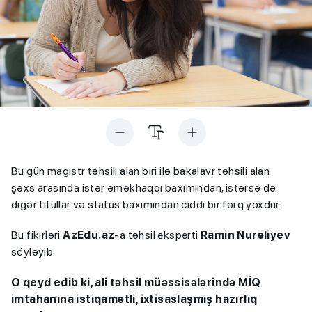
Bu gün magistr təhsili alan biri ilə bakalavr təhsili alan
şəxs arasında istər əməkhaqqı baxımından, istərsə də
digər titullar və status baxımından ciddi bir fərq yoxdur.
Bu fikirləri
AzEdu.az
-a təhsil eksperti
Ramin Nurəliyev
söyləyib.
O qeyd edib ki, ali təhsil müəssisələrində MİQ
imtahanına istiqamətli, ixtisaslaşmış hazırlıq