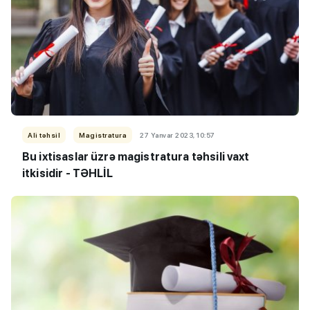
Ali təhsil
Magistratura
27 Yanvar 2023, 10:57
Bu ixtisaslar üzrə magistratura təhsili vaxt
itkisidir - TƏHLİL