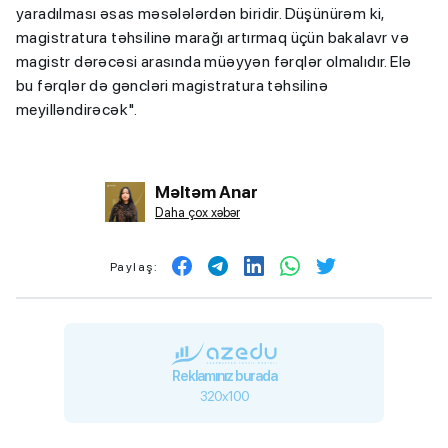
yaradılması əsas məsələlərdən biridir. Düşünürəm ki,
magistratura təhsilinə marağı artırmaq üçün bakalavr və
magistr dərəcəsi arasında müəyyən fərqlər olmalıdır. Elə
bu fərqlər də gəncləri magistratura təhsilinə
meyilləndirəcək".
Məltəm Anar
Daha çox xəbər
Paylaş:
Reklamınız burada
320x100