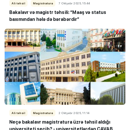
Ali təhsil
Magistratura
7 Oktyabr 2025, 15:44
Bakalavr və magistr təhsili: “Maaş və status
baxımından hələ də bərabərdir”
Ali təhsil
Magistratura
2 Oktyabr 2025, 11:14
Neçə bakalavr magistratura üzrə təhsil aldığı
universiteti seçib? - universitetlərdən CAVAB