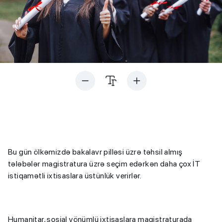
Bu gün ölkəmizdə bakalavr pilləsi üzrə təhsil almış
tələbələr magistratura üzrə seçim edərkən daha çox İT
istiqamətli ixtisaslara üstünlük verirlər.
Humanitar, sosial yönümlü ixtisaslara magistraturada