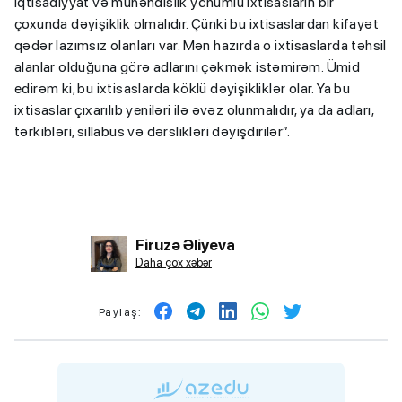
iqtisadiyyat və mühəndislik yönümlü ixtisasların bir
çoxunda dəyişiklik olmalıdır. Çünki bu ixtisaslardan kifayət
qədər lazımsız olanları var. Mən hazırda o ixtisaslarda təhsil
alanlar olduğuna görə adlarını çəkmək istəmirəm. Ümid
edirəm ki, bu ixtisaslarda köklü dəyişikliklər olar. Ya bu
ixtisaslar çıxarılıb yeniləri ilə əvəz olunmalıdır, ya da adları,
tərkibləri, sillabus və dərslikləri dəyişdirilər”.
Firuzə Əliyeva
Daha çox xəbər
Paylaş: