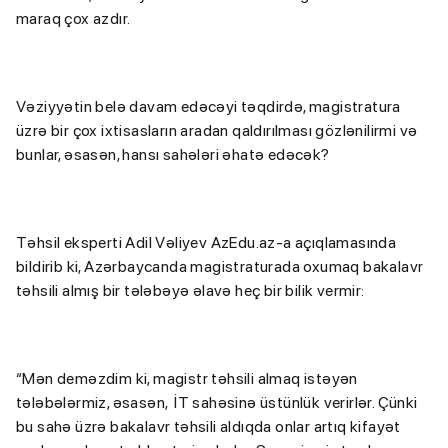
maraq çox azdır.
Vəziyyətin belə davam edəcəyi təqdirdə, magistratura
üzrə bir çox ixtisasların aradan qaldırılması gözlənilirmi və
bunlar, əsasən, hansı sahələri əhatə edəcək?
Təhsil eksperti Adil Vəliyev AzEdu.az-a açıqlamasında
bildirib ki, Azərbaycanda magistraturada oxumaq bakalavr
təhsili almış bir tələbəyə əlavə heç bir bilik vermir:
“Mən deməzdim ki, magistr təhsili almaq istəyən
tələbələrmiz, əsasən, İT sahəsinə üstünlük verirlər. Çünki
bu sahə üzrə bakalavr təhsili aldıqda onlar artıq kifayət