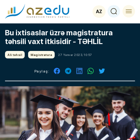
AZ
Bu ixtisaslar üzrə magistratura
təhsili vaxt itkisidir - TƏHLİL
Ali təhsil
Magistratura
27 Yanvar 2023, 10:57
Paylaş: