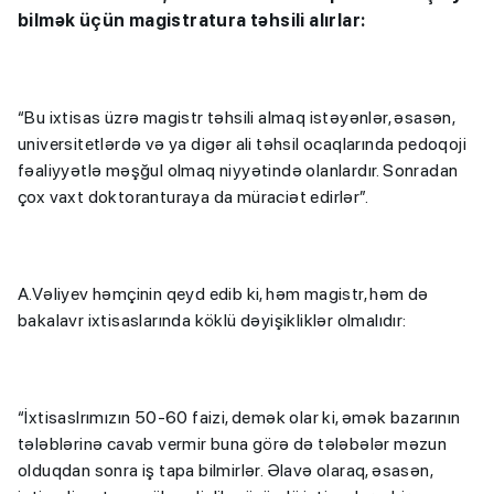
bilmək üçün magistratura təhsili alırlar:
“Bu ixtisas üzrə magistr təhsili almaq istəyənlər, əsasən,
universitetlərdə və ya digər ali təhsil ocaqlarında pedoqoji
fəaliyyətlə məşğul olmaq niyyətində olanlardır. Sonradan
çox vaxt doktoranturaya da müraciət edirlər”.
A.Vəliyev həmçinin qeyd edib ki, həm magistr, həm də
bakalavr ixtisaslarında köklü dəyişikliklər olmalıdır:
“İxtisaslrımızın 50-60 faizi, demək olar ki, əmək bazarının
tələblərinə cavab vermir buna görə də tələbələr məzun
olduqdan sonra iş tapa bilmirlər. Əlavə olaraq, əsasən,