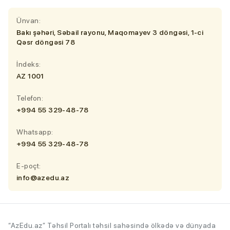
Ünvan:
Bakı şəhəri, Səbail rayonu, Maqomayev 3 döngəsi, 1-ci
Qəsr döngəsi 78
İndeks:
AZ 1001
Telefon:
+994 55 329-48-78
Whatsapp:
+994 55 329-48-78
E-poçt:
info@azedu.az
“AzEdu.az” Təhsil Portalı təhsil sahəsində ölkədə və dünyada