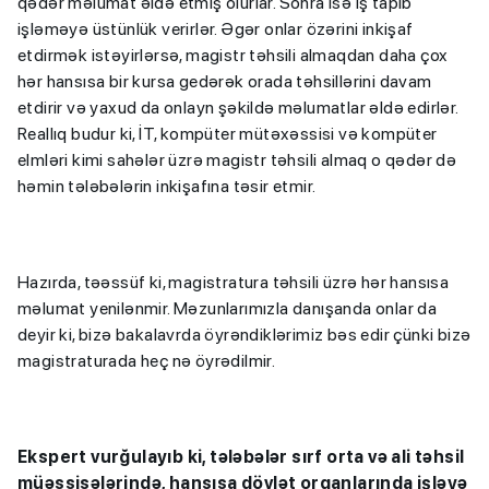
qədər məlumat əldə etmiş olurlar. Sonra isə iş tapıb
işləməyə üstünlük verirlər. Əgər onlar özərini inkişaf
etdirmək istəyirlərsə, magistr təhsili almaqdan daha çox
hər hansısa bir kursa gedərək orada təhsillərini davam
etdirir və yaxud da onlayn şəkildə məlumatlar əldə edirlər.
Reallıq budur ki, İT, kompüter mütəxəssisi və kompüter
elmləri kimi sahələr üzrə magistr təhsili almaq o qədər də
həmin tələbələrin inkişafına təsir etmir.
Hazırda, təəssüf ki, magistratura təhsili üzrə hər hansısa
məlumat yenilənmir. Məzunlarımızla danışanda onlar da
deyir ki, bizə bakalavrda öyrəndiklərimiz bəs edir çünki bizə
magistraturada heç nə öyrədilmir.
Ekspert vurğulayıb ki, tələbələr sırf orta və ali təhsil
müəssisələrində, hansısa dövlət orqanlarında işləyə