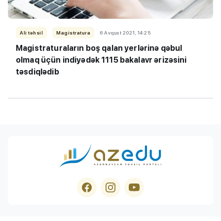
Ali təhsil
Magistratura
6 Avqust 2021, 14:25
Magistraturaların boş qalan yerlərinə qəbul
olmaq üçün indiyədək 1115 bakalavr ərizəsini
təsdiqlədib