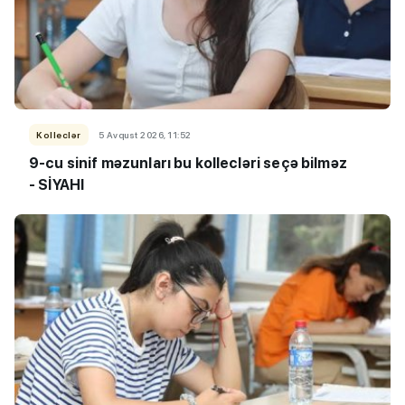
Kolleclər
5 Avqust 2026, 11:52
9-cu sinif məzunları bu kollecləri seçə bilməz
- SİYAHI