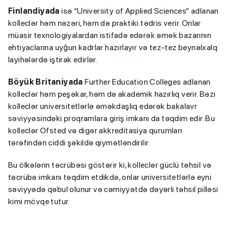
Finlandiyada
isə “University of Applied Sciences” adlanan
kolleclər həm nəzəri, həm də praktiki tədris verir. Onlar
müasir texnologiyalardan istifadə edərək əmək bazarının
ehtiyaclarına uyğun kadrlar hazırlayır və tez-tez beynəlxalq
layihələrdə iştirak edirlər.
Böyük Britaniyada
Further Education Colleges adlanan
kolleclər həm peşəkar, həm də akademik hazırlıq verir. Bəzi
kolleclər universitetlərlə əməkdaşlıq edərək bakalavr
səviyyəsindəki proqramlara giriş imkanı da təqdim edir. Bu
kolleclər Ofsted və digər akkreditasiya qurumları
tərəfindən ciddi şəkildə qiymətləndirilir.
Bu ölkələrin təcrübəsi göstərir ki, kolleclər güclü təhsil və
təcrübə imkanı təqdim etdikdə, onlar universitetlərlə eyni
səviyyədə qəbul olunur və cəmiyyətdə dəyərli təhsil pilləsi
kimi mövqe tutur.