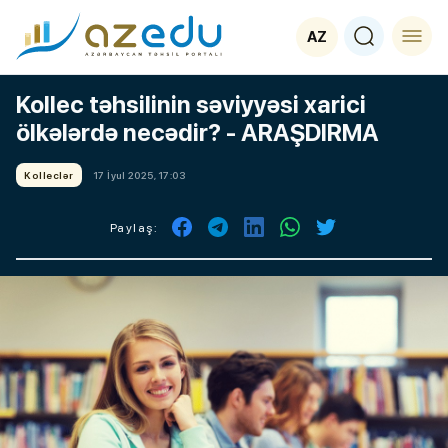
AZ
Kollec təhsilinin səviyyəsi xarici
ölkələrdə necədir? - ARAŞDIRMA
Kolleclər
17 İyul 2025, 17:03
Paylaş: