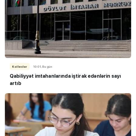
Kolleclər
10:01, Bu gün
Qabiliyyət imtahanlarında iştirak edənlərin sayı
artıb