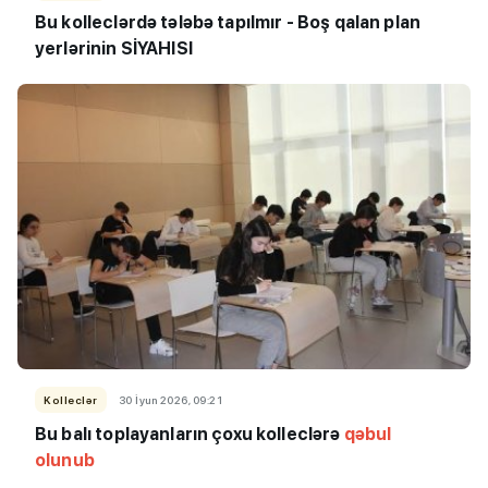
Bu kolleclərdə tələbə tapılmır -
Boş qalan plan
yerlərinin SİYAHISI
Kolleclər
30 İyun 2026, 09:21
Bu balı toplayanların çoxu kolleclərə
qəbul
olunub