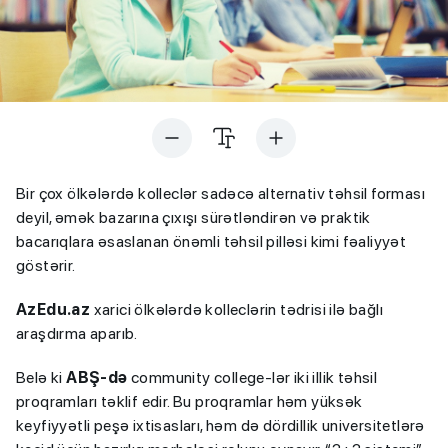
Bir çox ölkələrdə kolleclər sadəcə alternativ təhsil forması
deyil, əmək bazarına çıxışı sürətləndirən və praktik
bacarıqlara əsaslanan önəmli təhsil pilləsi kimi fəaliyyət
göstərir.
AzEdu.az
xarici ölkələrdə kolleclərin tədrisi ilə bağlı
araşdırma aparıb.
Belə ki
ABŞ-də
community college-lər iki illik təhsil
proqramları təklif edir. Bu proqramlar həm yüksək
keyfiyyətli peşə ixtisasları, həm də dördillik universitetlərə