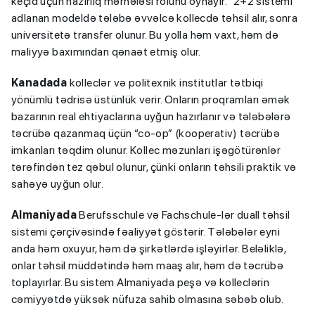
keçid üçün hazırlıq mərhələsi rolunu oynayır. “2+2 sistemi”
adlanan modeldə tələbə əvvəlcə kollecdə təhsil alır, sonra
universitetə transfer olunur. Bu yolla həm vaxt, həm də
maliyyə baxımından qənaət etmiş olur.
Kanadada
kolleclər və politexnik institutlar tətbiqi
yönümlü tədrisə üstünlük verir. Onların proqramları əmək
bazarının real ehtiyaclarına uyğun hazırlanır və tələbələrə
təcrübə qazanmaq üçün “co-op” (kooperativ) təcrübə
imkanları təqdim olunur. Kollec məzunları işəgötürənlər
tərəfindən tez qəbul olunur, çünki onların təhsili praktik və
sahəyə uyğun olur.
Almaniyada
Berufsschule və Fachschule-lər duall təhsil
sistemi çərçivəsində fəaliyyət göstərir. Tələbələr eyni
anda həm oxuyur, həm də şirkətlərdə işləyirlər. Beləliklə,
onlar təhsil müddətində həm maaş alır, həm də təcrübə
toplayırlar. Bu sistem Almaniyada peşə və kolleclərin
cəmiyyətdə yüksək nüfuza sahib olmasına səbəb olub.