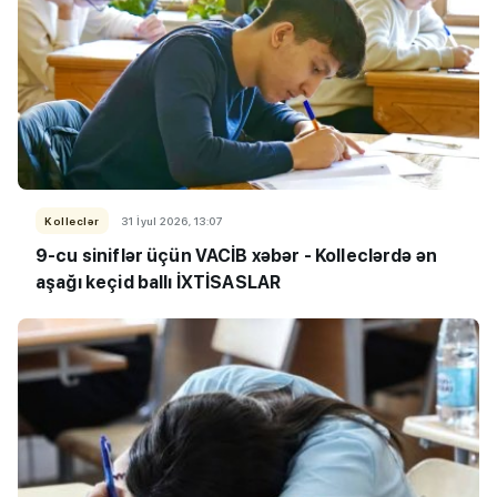
Kolleclər
31 İyul 2026, 13:07
9-cu siniflər üçün VACİB xəbər - Kolleclərdə ən
aşağı keçid ballı İXTİSASLAR