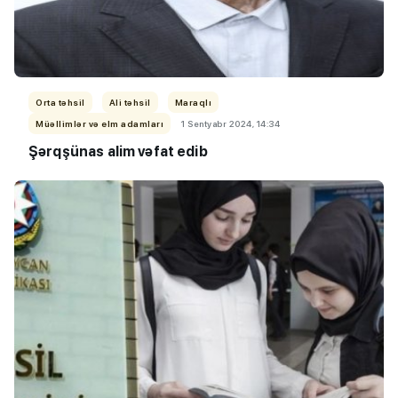
Orta təhsil
Ali təhsil
Maraqlı
Müəllimlər və elm adamları
1 Sentyabr 2024, 14:34
Şərqşünas alim vəfat edib