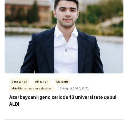
Orta təhsil
Ali təhsil
Maraqlı
Müəllimlər və elm adamları
16 Avqust 2024, 12:12
Azərbaycanlı gənc xaricdə 13 universitetə qəbul
ALDI