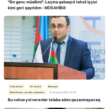
“İlin gənc müəllimi”:
Laçına qabaqcıl təhsil işçisi
kimi geri qayıtdım - MÜSAHİBƏ
Orta təhsil
Ali təhsil
Maraqlı
Müəllimlər və elm adamları
21 Avqust 2024, 13:16
Bu səhvə yol verənlər tələbə adını qazanmayacaq