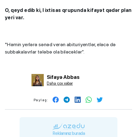
O, qeyd edib ki, I ixtisas qrupunda kifayət qədər plan
yeri var.
"Həmin yerlərə sənəd verən abituriyentlər, eləcə də
subbakalavrlar tələbə ola biləcəklər”.
Sifayə Abbas
Daha çox xəbər
Paylaş:
Reklamınız burada