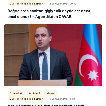
Müəllimlər və elm adamları
12 Sentyabr 2024, 09:03
Bağçalarda s
anitar-gigiyenik
qaydalara necə
əməl olunur? – Agentlikdən CAVAB
Orta təhsil
Ali təhsil
Maraqlı
Müəllimlər və elm adamları
10 Sentyabr 2024, 11:16