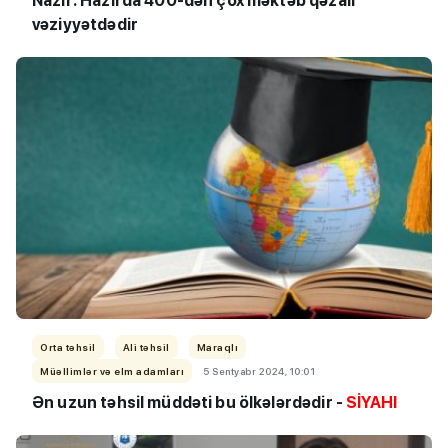
Nazir: Hazırda 400-dən çox məktəb qəzalı
vəziyyətdədir
Orta təhsil
Ali təhsil
Maraqlı
Müəllimlər və elm adamları
5 Sentyabr 2024, 10:01
Ən uzun təhsil müddəti bu ölkələrdədir -
SİYAHI