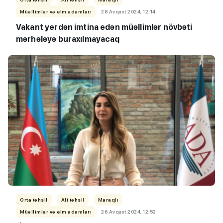
Müəllimlər və elm adamları
28 Avqust 2024, 12:14
Vakant yerdən imtina edən müəllimlər növbəti
mərhələyə buraxılmayacaq
Orta təhsil
Ali təhsil
Maraqlı
Müəllimlər və elm adamları
26 Avqust 2024, 12:52