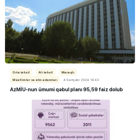
Orta təhsil
Ali təhsil
Maraqlı
Müəllimlər və elm adamları
4 Sentyabr 2024, 14:43
AzMİU-nun ümumi qəbul planı 95,59 faiz dolub