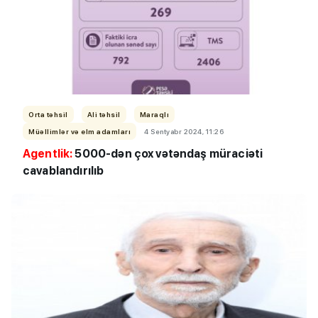
Orta təhsil
Ali təhsil
Maraqlı
Müəllimlər və elm adamları
4 Sentyabr 2024, 11:26
Agentlik:
5000-dən çox vətəndaş müraciəti
cavablandırılıb