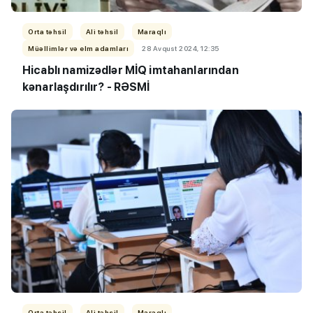
Orta təhsil
Ali təhsil
Maraqlı
Müəllimlər və elm adamları
28 Avqust 2024, 12:35
Hicablı namizədlər MİQ imtahanlarından
kənarlaşdırılır? - RƏSMİ
Orta təhsil
Ali təhsil
Maraqlı