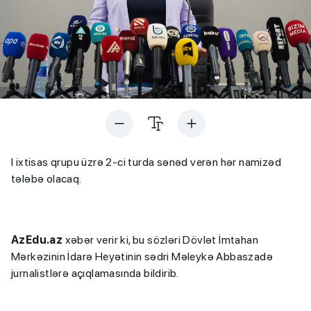
I ixtisas qrupu üzrə 2-ci turda sənəd verən hər namizəd
tələbə olacaq.
AzEdu.az
xəbər verir ki, bu sözləri Dövlət İmtahan
Mərkəzinin İdarə Heyətinin sədri Məleykə Abbaszadə
jurnalistlərə açıqlamasında bildirib.