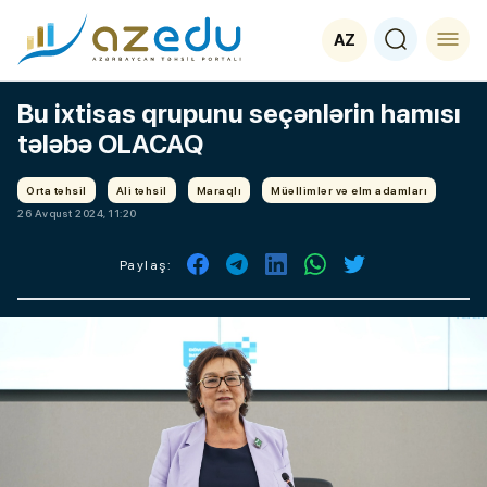
AZ
Bu ixtisas qrupunu seçənlərin hamısı
tələbə OLACAQ
Orta təhsil
Ali təhsil
Maraqlı
Müəllimlər və elm adamları
26 Avqust 2024, 11:20
Paylaş: