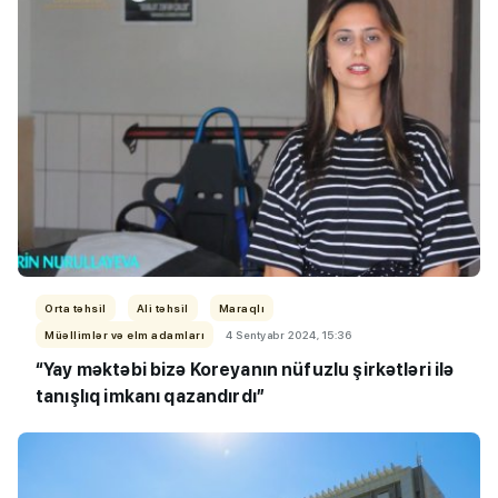
Orta təhsil
Ali təhsil
Maraqlı
Müəllimlər və elm adamları
4 Sentyabr 2024, 15:36
“Yay məktəbi bizə Koreyanın nüfuzlu şirkətləri ilə
tanışlıq imkanı qazandırdı”