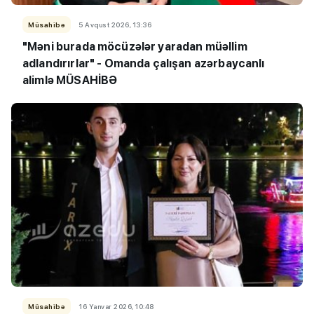
Müsahibə
5 Avqust 2026, 13:36
"Məni burada möcüzələr yaradan müəllim
adlandırırlar" - Omanda çalışan azərbaycanlı
alimlə MÜSAHİBƏ
Müsahibə
16 Yanvar 2026, 10:48