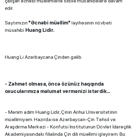
çalışan əcnəbi müəllimlərlə silsilə müsahibələrə davam
edir.
Saytımızın
"Əcnəbi müəllim"
layihəsinin növbəti
müsahibi
Huang Lidir.
Huang Li Azərbaycana Çindən gəlib.
-
Zəhmət olmasa, öncə özünüz haqqında
oxucularımıza məlumat vermənizi istərdik…
- Mənim adım Huang Lidir, Çinin Anhui Universitetinin
müəllimiyəm. Hazırda isə Azərbaycan-Çin Təhsil və
Araşdırma Mərkəzi - Konfutsi İnstitutunun Dövlət İdarəçilik
Akademiyasındakı filialında Çin dili müəllimi işləyirəm. Bu