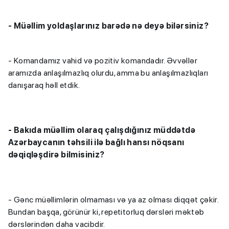
- Müəllim yoldaşlarınız barədə nə deyə bilərsiniz?
- Komandamız vahid və pozitiv komandadır. Əvvəllər
aramızda anlaşılmazlıq olurdu, amma bu anlaşılmazlıqları
danışaraq həll etdik.
- Bakıda müəllim olaraq çalışdığınız müddətdə
Azərbaycanın təhsili ilə bağlı hansı nöqsanı
dəqiqləşdirə bilmisiniz?
- Gənc müəllimlərin olmaması və ya az olması diqqət çəkir.
Bundan başqa, görünür ki, repetitorluq dərsləri məktəb
dərslərindən daha vacibdir.