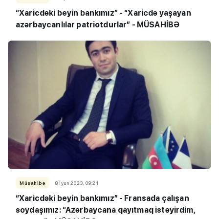
“
Xaricdəki beyin bankımız
”
- “Xaricdə yaşayan
azərbaycanlılar patriotdurlar”
- MÜSAHİBƏ
Müsahibə
8 İyun 2023, 09:21
“Xaricdəki beyin bankımız” - Fransada çalışan
soydaşımız: “Azərbaycana qayıtmaq istəyirdim,