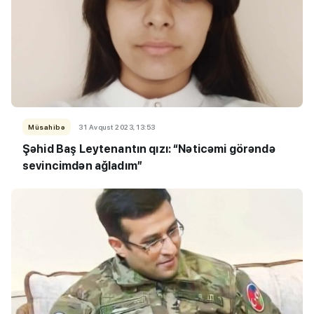
Müsahibə
31 Avqust 2023, 13:53
Şəhid Baş Leytenantın qızı: “Nəticəmi görəndə
sevincimdən ağladım”