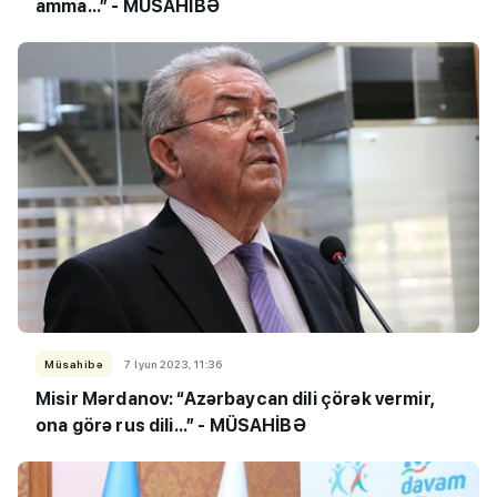
amma...” - MÜSAHİBƏ
Müsahibə
7 İyun 2023, 11:36
Misir Mərdanov: “Azərbaycan dili çörək vermir,
ona görə rus dili...” - MÜSAHİBƏ