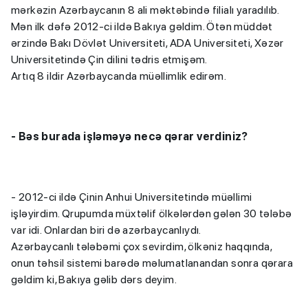
mərkəzin Azərbaycanın 8 ali məktəbində filialı yaradılıb.
Mən ilk dəfə 2012-ci ildə Bakıya gəldim. Ötən müddət
ərzində Bakı Dövlət Universiteti, ADA Universiteti, Xəzər
Universitetində Çin dilini tədris etmişəm.
Artıq 8 ildir Azərbaycanda müəllimlik edirəm.
-
Bəs burada işləməyə necə qərar verdiniz?
- 2012-ci ildə Çinin Anhui Universitetində müəllimi
işləyirdim. Qrupumda müxtəlif ölkələrdən gələn 30 tələbə
var idi. Onlardan biri də azərbaycanlıydı.
Azərbaycanlı tələbəmi çox sevirdim, ölkəniz haqqında,
onun təhsil sistemi barədə məlumatlanandan sonra qərara
gəldim ki, Bakıya gəlib dərs deyim.