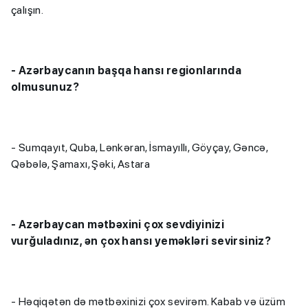
çalışın.
-
Azərbaycanın başqa hansı regionlarında
olmusunuz?
- Sumqayıt, Quba, Lənkəran, İsmayıllı, Göyçay, Gəncə,
Qəbələ, Şamaxı, Şəki, Astara
- Azərbaycan mətbəxini çox sevdiyinizi
vurğuladınız, ən çox hansı yeməkləri sevirsiniz?
- Həqiqətən də mətbəxinizi çox sevirəm. Kabab və üzüm