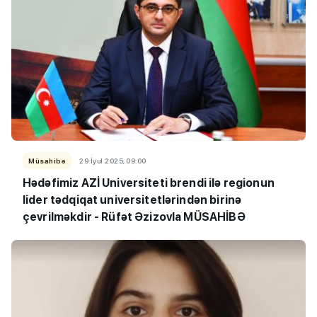
Müsahibə
29 İyul 2025, 09:00
Hədəfimiz AZİ Universiteti brendi ilə regionun
lider tədqiqat universitetlərindən birinə
çevrilməkdir - Rüfət Əzizovla MÜSAHİBƏ