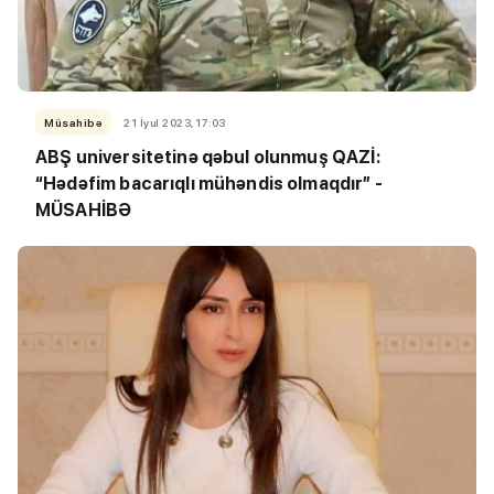
Müsahibə
21 İyul 2023, 17:03
ABŞ universitetinə qəbul olunmuş QAZİ:
“Hədəfim bacarıqlı mühəndis olmaqdır” -
MÜSAHİBƏ