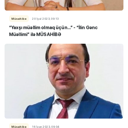
Müsahibə
20 İyul 2023, 09:13
“Yaxşı müəllim olmaq üçün...” - “İlin Gənc
Müəllimi” ilə MÜSAHİBƏ
Müsahibə
16 İyun 2023, 09:04