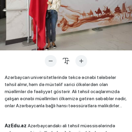
Azərbaycan universitetlərində təkcə əcnəbi tələbələr
təhsil almır, həm də müxtəlif xarici ölkələrdən olan
müəllimlər də fəaliyyət göstərir. Ali təhsil ocaqlarımızda
çalışan əcnəbi müəllimləri ölkəmizə gətirən səbəblər nədir,
onlar Azərbaycanla bağlı hansı təəssüratlara malikdirlər...
AzEdu.az
Azərbaycandakı ali təhsil müəssisələrində