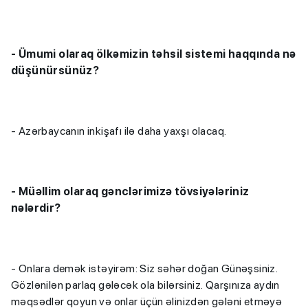
-
Ümumi olaraq ölkəmizin təhsil sistemi haqqında nə
düşünürsünüz?
- Azərbaycanın inkişafı ilə daha yaxşı olacaq.
- Müəllim olaraq gənclərimizə tövsiyələriniz
nələrdir?
- Onlara demək istəyirəm: Siz səhər doğan Günəşsiniz.
Gözlənilən parlaq gələcək ola bilərsiniz. Qarşınıza aydın
məqsədlər qoyun və onlar üçün əlinizdən gələni etməyə