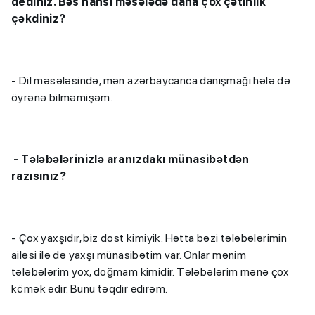
dediniz. Bəs hansı məsələdə daha çox çətinlik
çəkdiniz?
- Dil məsələsində, mən azərbaycanca danışmağı hələ də
öyrənə bilməmişəm.
- Tələbələrinizlə aranızdakı münasibətdən
razısınız?
- Çox yaxşıdır, biz dost kimiyik. Hətta bəzi tələbələrimin
ailəsi ilə də yaxşı münasibətim var. Onlar mənim
tələbələrim yox, doğmam kimidir. Tələbələrim mənə çox
kömək edir. Bunu təqdir edirəm.