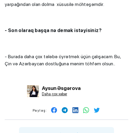
yarpağından olan dolma xüsusilə möhtəşəmdir.
-
Son olaraq başqa nə demək istəyisiniz?
- Burada daha çox tələbə öyrətmək üçün çalışacam. Bu,
Çin və Azərbaycan dostluğuna mənim töhfəm olsun..
Aysun Əsgərova
Daha çox xəbər
Paylaş: