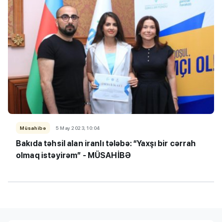
Müsahibə
5 May 2023, 10:04
Bakıda təhsil alan iranlı tələbə: “Yaxşı bir cərrah
olmaq istəyirəm” - MÜSAHİBƏ