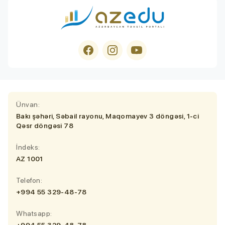
Ünvan:
Bakı şəhəri, Səbail rayonu, Maqomayev 3 döngəsi, 1-ci
Qəsr döngəsi 78
İndeks:
AZ 1001
Telefon:
+994 55 329-48-78
Whatsapp:
+994 55 329-48-78