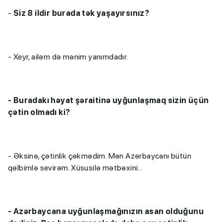
-
Siz 8 ildir burada tək yaşayırsınız?
- Xeyr, ailəm də mənim yanımdadır.
-
Buradakı həyat şəraitinə uyğunlaşmaq sizin üçün
çətin olmadı ki?
- Əksinə, çətinlik çəkmədim. Mən Azərbaycanı bütün
qəlbimlə sevirəm. Xüsusilə mətbəxini…
-
Azərbaycana uyğunlaşmağınızın asan olduğunu