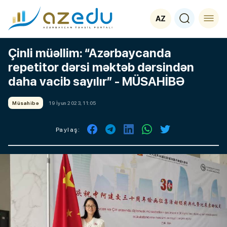
AZ
Çinli müəllim: “Azərbaycanda
repetitor dərsi məktəb dərsindən
daha vacib sayılır” - MÜSAHİBƏ
Müsahibə
19 İyun 2023, 11:05
Paylaş: