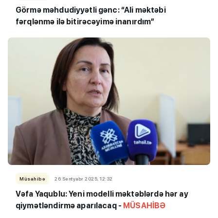
Görmə məhdudiyyətli gənc: “Ali məktəbi
fərqlənmə ilə bitirəcəyimə inanırdım”
Müsahibə
26 Sentyabr 2025, 12:32
Vəfa Yaqublu: Yeni modelli məktəblərdə hər ay
qiymətləndirmə aparılacaq -
MÜSAHİBƏ