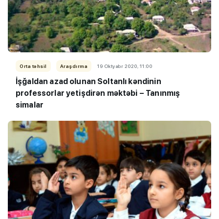
Orta təhsil
Araşdırma
19 Oktyabr 2020, 11:00
İşğaldan azad olunan Soltanlı kəndinin
professorlar yetişdirən məktəbi – Tanınmış
simalar