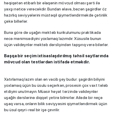
həqiqətən etibarlı bir əlaqənin mövcud olması şərti ilə
yaxşı nəticə verəcəkdir. Bundan əlavə, bəzən şagirdlər öz
hazırlıq səviyyələrini müstəqil qiymətləndirməkdə çətinlik
çəkə billərlər.
Buna görə də uşağın məktəb kurikulumunu praktikada
necə mənimsədiyini yoxlamaq lazımdır. Xüsusilə bunun
üçün valideynlər məktəb dərsliyindən tapşırıq verə bilərlər.
Başqa bir seçim ixtisaslaşdırılmış təhsil saytlarında
mövcud olan testlərdən istifadə etməkdir.
Xatırlamaq lazım olan ən vacib şey budur: şagirdin biliyini
yoxlamaq üçün bu üsulu seçərkən, prosesin çox vaxt tələb
etdiyini unutmayın. Müasir həyat tərzində valideynlər
uşağln dərslərinə diqqət yetirə bilmirlər. Ailədə bir neçə
uşaq varsa, onların bilik səviyyəsini qiymətləndirmək üçün
bu üsul qeyri-real bir işə çevrilir.