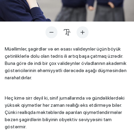
Müəllimlər, şagirdlər və ən əsası valideynlər üçün böyük
çətinliklərlə dolu olan tədris ili artıq başa çatmaq üzrədir.
Buna görə də indi bir çox valideynlər övladlarının akademik
göstəricilərinin əhəmiyyətli dərəcədə aşağı düşməsindən
narahatdırlar.
Heç kimə sirr deyil ki, sinif jurnallarında və gündəliklərdəki
yüksək qiymətlər hər zaman reallığı əks etdirməyə bilər.
Çünki reallıqda məktəblərdə aparılan qiymətləndirmələr
bəzən şagirdlərin biliyinin obyektiv səviyyəsini tam
göstərmir.