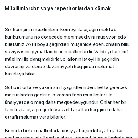
Müəllimlərdən və ya repetitorlardan kömək
Siz həmçinin müəllimlərin köməyi ilə uşağın məktəb
kurikulumunu nə dərəcədə mənimsədiyini müəyyən edə
bilərsiniz. Axı il boyu şagirdləri müşahidə edən, onların bilik
səviyyəsini qiymətləndirən müəllimlərdir. Valideynlər sinif
müəllimi ilə danışmalıdırlar, o, ailənin istəyi ilə şagirdin
davranışı və dərsə davamiyyəti haqqında məlumat
hazırlaya bilər.
Söhbət orta və yuxarı sinif şagirdlərindən, hətta gələcək
məzunlardan gedirsə, o zaman fənn müəllimləri ilə
ünsiyyətdə olmaq daha məqsədəuyğundur. Onlar hər bir
fənn üzrə uşağın güclü və zəif tərəfləri haqqında daha
ətraflı məlumat verə bilərlər.
Bununla belə, müəllimlərlə ünsiyyət üçün kifayət qədər
vaxtınız olmalıdır. Bundan əlavə, təəssüf ki, müəllimlərlə hər