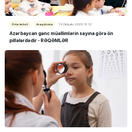
Orta təhsil
Araşdırma
13 Oktyabr 2025, 12:12
Azərbaycan gənc müəllimlərin sayına görə ön
pillələrdədir - RƏQƏMLƏR