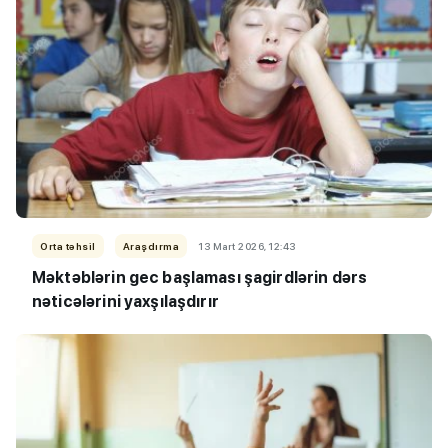
Orta təhsil
Araşdırma
13 Mart 2026, 12:43
Məktəblərin gec başlaması şagirdlərin dərs
nəticələrini yaxşılaşdırır