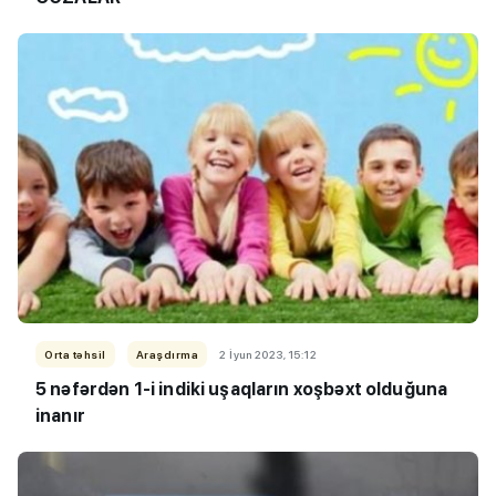
Orta təhsil
Araşdırma
2 İyun 2023, 15:12
5
nəfərdən 1-i
indiki uşaqların
xoşbəxt olduğuna
inanır