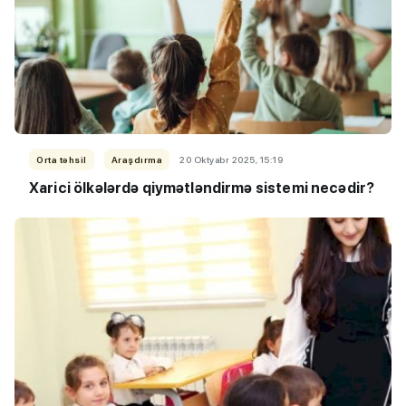
Orta təhsil
Araşdırma
20 Oktyabr 2025, 15:19
Xarici ölkələrdə qiymətləndirmə sistemi necədir?