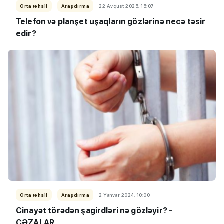
Orta təhsil
Araşdırma
22 Avqust 2025, 15:07
Telefon və planşet uşaqların gözlərinə necə təsir
edir?
Orta təhsil
Araşdırma
2 Yanvar 2024, 10:00
Cinayət törədən şagirdləri nə gözləyir? -
CƏZALAR