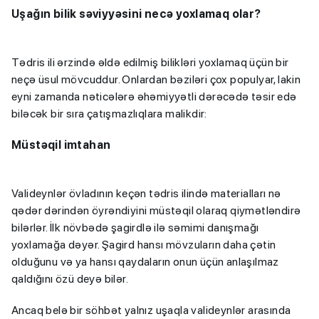
Uşağın
bilik
səviyyəsini
necə yoxlamaq
olar
?
Tədris ili ərzində əldə edilmiş bilikləri yoxlamaq üçün bir
neçə üsul mövcuddur. Onlardan bəziləri çox populyar, lakin
eyni zamanda nəticələrə əhəmiyyətli dərəcədə təsir edə
biləcək bir sıra çatışmazlıqlara malikdir:
Müstəqil imtahan
Valideynlər övladının keçən tədris ilində materialları nə
qədər dərindən öyrəndiyini müstəqil olaraq qiymətləndirə
bilərlər. İlk növbədə şagirdlə ilə səmimi danışmağı
yoxlamağa dəyər. Şagird hansı mövzuların daha çətin
olduğunu və ya hansı qaydaların onun üçün anlaşılmaz
qaldığını özü deyə bilər.
Ancaq belə bir söhbət yalnız uşaqla valideynlər arasında