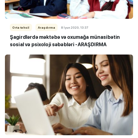
Orta təhsil
Araşdırma
8 İyun 2020, 13:37
Şagirdlərdə məktəbə və oxumağa münasibətin
sosial və psixoloji səbəbləri -ARAŞDIRMA