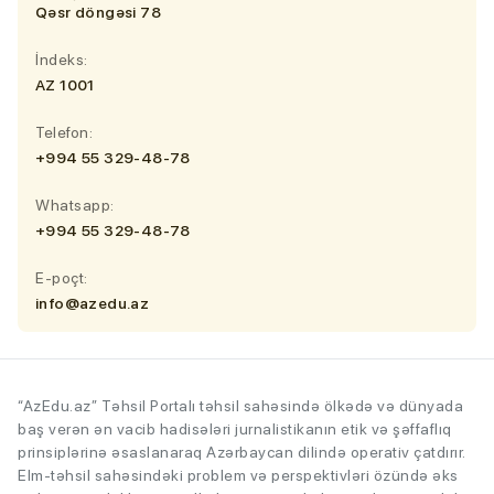
Qəsr döngəsi 78
İndeks:
AZ 1001
Telefon:
+994 55 329-48-78
Whatsapp:
+994 55 329-48-78
E-poçt:
info@azedu.az
“AzEdu.az” Təhsil Portalı təhsil sahəsində ölkədə və dünyada
baş verən ən vacib hadisələri jurnalistikanın etik və şəffaflıq
prinsiplərinə əsaslanaraq Azərbaycan dilində operativ çatdırır.
Elm-təhsil sahəsindəki problem və perspektivləri özündə əks