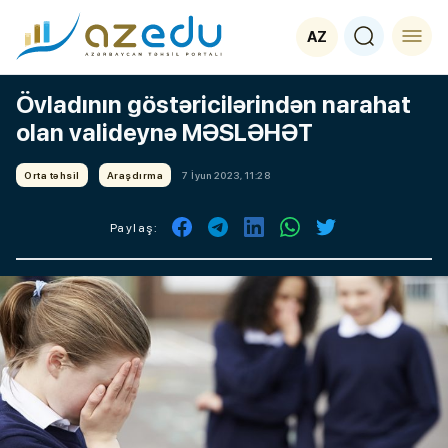
AZ
Övladının göstəricilərindən narahat
olan valideynə MƏSLƏHƏT
Orta təhsil
Araşdırma
7 İyun 2023, 11:28
Paylaş: