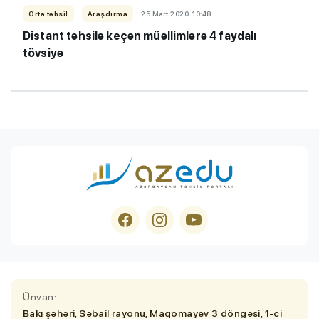
Orta təhsil
Araşdırma
25 Mart 2020, 10:48
Distant təhsilə keçən müəllimlərə 4 faydalı
tövsiyə
Ünvan:
Bakı şəhəri, Səbail rayonu, Maqomayev 3 döngəsi, 1-ci