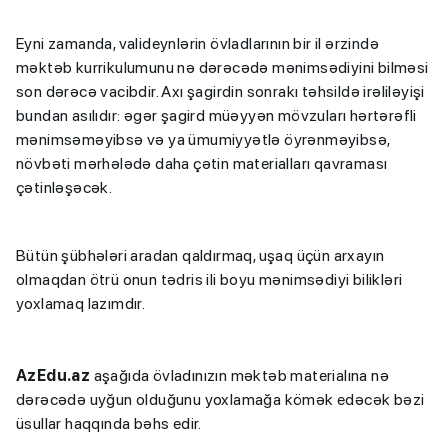
Eyni zamanda, valideynlərin övladlarının bir il ərzində
məktəb kurrikulumunu nə dərəcədə mənimsədiyini bilməsi
son dərəcə vacibdir. Axı şagirdin sonrakı təhsildə irəliləyişi
bundan asılıdır: əgər şagird müəyyən mövzuları hərtərəfli
mənimsəməyibsə və ya ümumiyyətlə öyrənməyibsə,
növbəti mərhələdə daha çətin materialları qavraması
çətinləşəcək.
Bütün şübhələri aradan qaldırmaq, uşaq üçün arxayın
olmaqdan ötrü onun tədris ili boyu mənimsədiyi bilikləri
yoxlamaq lazımdır.
AzEdu.az
aşağıda övladınızın məktəb materialına nə
dərəcədə uyğun olduğunu yoxlamağa kömək edəcək bəzi
üsullar haqqında bəhs edir.