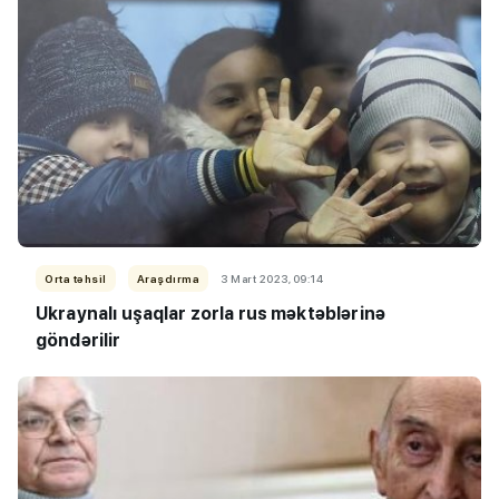
Orta təhsil
Araşdırma
3 Mart 2023, 09:14
Ukraynalı uşaqlar zorla rus məktəblərinə
göndərilir