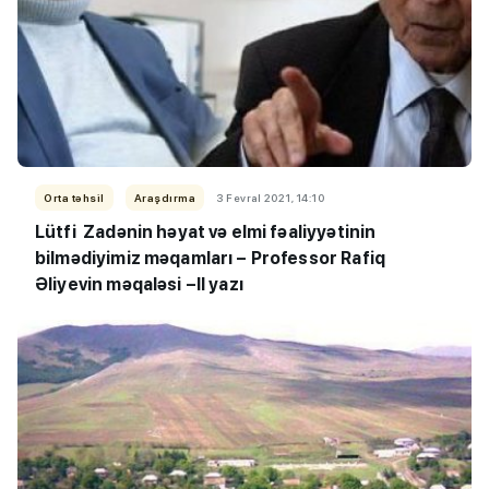
Orta təhsil
Araşdırma
3 Fevral 2021, 14:10
Lütfi Zadənin həyat və elmi fəaliyyətinin
bilmədiyimiz məqamları – Professor Rafiq
Əliyevin məqaləsi –II yazı