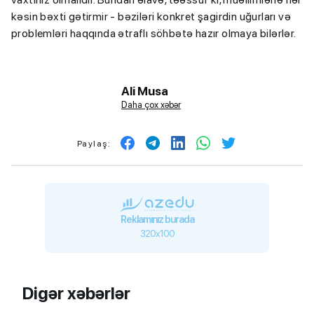
kəsin bəxti gətirmir - bəziləri konkret şagirdin uğurları və
problemləri haqqında ətraflı söhbətə hazır olmaya bilərlər.
Ali Musa
Daha çox xəbər
Paylaş:
Reklamınız burada
320x100
Digər xəbərlər