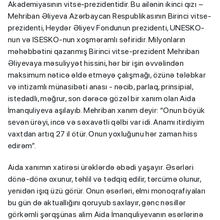
Akademiyasının vitse-prezidentidir. Bu ailənin ikinci qızı –
Mehriban Əliyeva Azərbaycan Respublikasının Birinci vitse-
prezidenti, Heydər Əliyev Fondunun prezidenti, UNESKO-
nun və ISESKO-nun xoşməramlı səfiridir. Milyonların
məhəbbətini qazanmış Birinci vitse-prezident Mehriban
Əliyevaya məsuliyyət hissini, hər bir işin əvvəlindən
maksimum nəticə əldə etməyə çalışmağı, özünə tələbkar
və intizamlı münasibəti anası - nəcib, parlaq, prinsipial,
istedadlı, məğrur, son dərəcə gözəl bir xanım olan Aida
İmanquliyeva aşılayıb. Mehriban xanım deyir: “Onun böyük
sevən ürəyi, incə və səxavətli qəlbi var idi. Anamı itirdiyim
vaxtdan artıq 27 il ötür. Onun yoxluğunu hər zaman hiss
edirəm”.
Aida xanımın xatirəsi ürəklərdə əbədi yaşayır. Əsərləri
dönə-dönə oxunur, təhlil və tədqiq edilir, tərcümə olunur,
yenidən işıq üzü görür. Onun əsərləri, elmi monoqrafiyaları
bu gün də aktuallığını qoruyub saxlayır, gənc nəsillər
görkəmli şərqşünas alim Aida İmanquliyevanın əsərlərinə