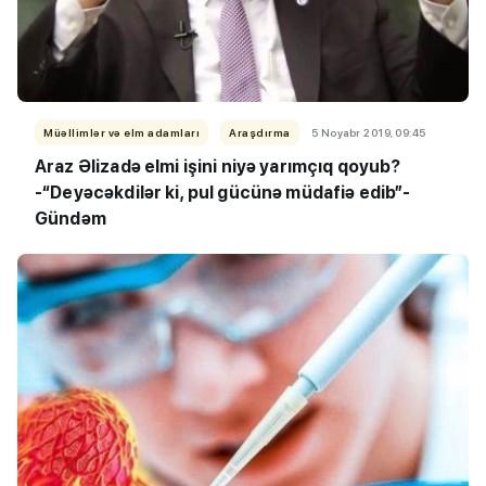
Müəllimlər və elm adamları
Araşdırma
5 Noyabr 2019, 09:45
Araz Əlizadə elmi işini niyə yarımçıq qoyub?
-“Deyəcəkdilər ki, pul gücünə müdafiə edib”-
Gündəm