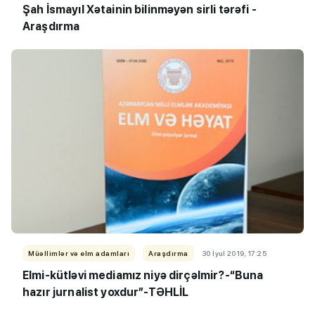
Şah İsmayıl Xətainin bilinməyən sirli tərəfi -
Araşdırma
Müəllimlər və elm adamları
Araşdırma
30 İyul 2019, 17:25
Elmi-kütləvi mediamız niyə dirçəlmir?-“Buna
hazır jurnalist yoxdur”-TƏHLİL