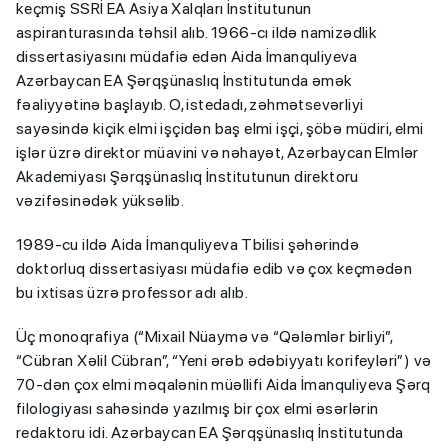
keçmiş SSRİ EA Asiya Xalqları İnstitutunun
aspiranturasında təhsil alıb. 1966-cı ildə namizədlik
dissertasiyasını müdafiə edən Aida İmanquliyeva
Azərbaycan EA Şərqşünaslıq İnstitutunda əmək
fəaliyyətinə başlayıb. O, istedadı, zəhmətsevərliyi
sayəsində kiçik elmi işçidən baş elmi işçi, şöbə müdiri, elmi
işlər üzrə direktor müavini və nəhayət, Azərbaycan Elmlər
Akademiyası Şərqşünaslıq İnstitutunun direktoru
vəzifəsinədək yüksəlib.
1989-cu ildə Aida İmanquliyeva Tbilisi şəhərində
doktorluq dissertasiyası müdafiə edib və çox keçmədən
bu ixtisas üzrə professor adı alıb.
Üç monoqrafiya (“Mixail Nüaymə və “Qələmlər birliyi”,
“Cübran Xəlil Cübran”, “Yeni ərəb ədəbiyyatı korifeyləri”) və
70-dən çox elmi məqalənin müəllifi Aida İmanquliyeva Şərq
filologiyası sahəsində yazılmış bir çox elmi əsərlərin
redaktoru idi. Azərbaycan EA Şərqşünaslıq İnstitutunda