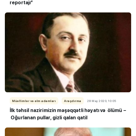
reportajı”
Müəllimlər və elm adamları
Araşdırma
28 May 2020, 10:05
İlk təhsil nazirimizin məşəqqətli həyatı və ölümü –
Oğurlanan pullar, gizli qalan qatil