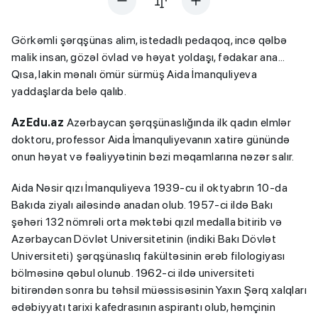
Görkəmli şərqşünas alim, istedadlı pedaqoq, incə qəlbə
malik insan, gözəl övlad və həyat yoldaşı, fədakar ana...
Qısa, lakin mənalı ömür sürmüş Aida İmanquliyeva
yaddaşlarda belə qalıb.
AzEdu.az
Azərbaycan şərqşünaslığında ilk qadın elmlər
doktoru, professor Aida İmanquliyevanın xatirə günündə
onun həyat və fəaliyyətinin bəzi məqamlarına nəzər salır.
Aida Nəsir qızı İmanquliyeva 1939-cu il oktyabrın 10-da
Bakıda ziyalı ailəsində anadan olub. 1957-ci ildə Bakı
şəhəri 132 nömrəli orta məktəbi qızıl medalla bitirib və
Azərbaycan Dövlət Universitetinin (indiki Bakı Dövlət
Universiteti) şərqşünaslıq fakültəsinin ərəb filologiyası
bölməsinə qəbul olunub. 1962-ci ildə universiteti
bitirəndən sonra bu təhsil müəssisəsinin Yaxın Şərq xalqları
ədəbiyyatı tarixi kafedrasının aspirantı olub, həmçinin