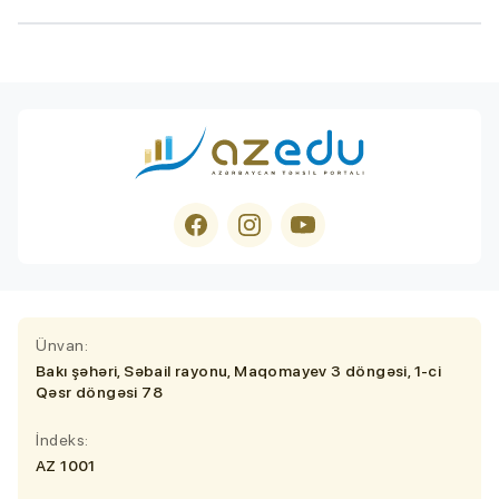
Ünvan:
Bakı şəhəri, Səbail rayonu, Maqomayev 3 döngəsi, 1-ci
Qəsr döngəsi 78
İndeks:
AZ 1001