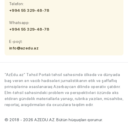
Telefon:
+994 55 329-48-78
Whatsapp:
+994 55 329-48-78
E-poçt:
info@azedu.az
“AzEdu.az” Təhsil Portalı təhsil sahəsində ölkədə və dünyada
baş verən ən vacib hadisələri jurnalistikanın etik və şəffaflıq
prinsiplərinə əsaslanaraq Azərbaycan dilində operativ çatdırır.
Elm-təhsil sahəsindəki problem və perspektivləri özündə əks
etdirən gündəlik materiallarla yanaşı, rubrika yazıları, müsahibə,
reportaj, araşdırmaları da oxuculara təqdim edir.
© 2018 - 2026 AZEDU.AZ. Bütün hüquqları qorunur.