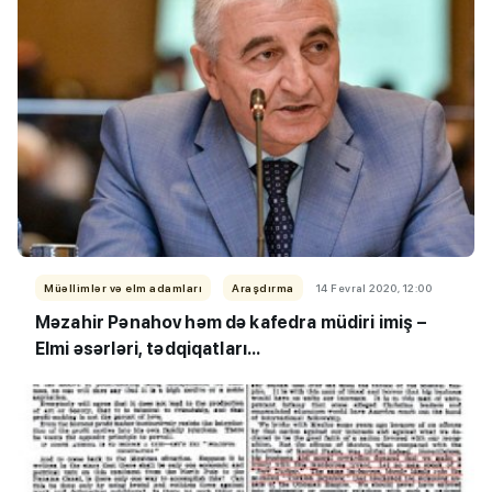
Müəllimlər və elm adamları
Araşdırma
14 Fevral 2020, 12:00
Məzahir Pənahov həm də kafedra müdiri imiş –
Elmi əsərləri, tədqiqatları...