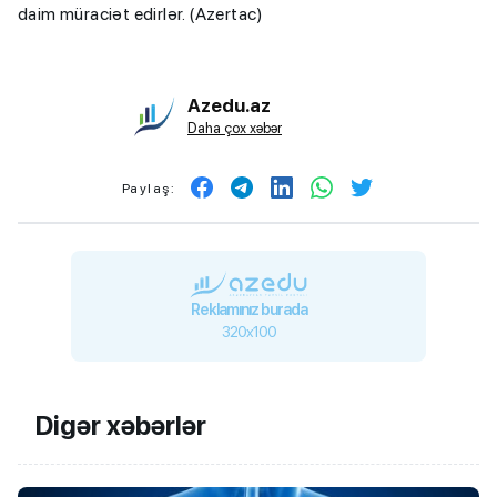
daim müraciət edirlər. (Azertac)
Azedu.az
Daha çox xəbər
Paylaş:
Reklamınız burada
320x100
Digər xəbərlər