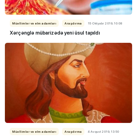
Müəllimlər və elm adamları
Araşdırma
15 Oktyabr 2019, 10:08
Xərçənglə mübarizədə yeni üsul tapıldı
Müəllimlər və elm adamları
Araşdırma
4 Avqust 2019, 13:50