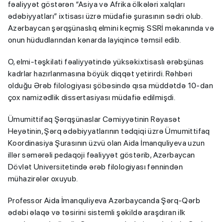
fəaliyyət göstərən “Asiya və Afrika ölkələri xalqları
ədəbiyyatları” ixtisası üzrə müdafiə şurasının sədri olub.
Azərbaycan şərqşünaslıq elmini keçmiş SSRİ məkanında və
onun hüdudlarından kənarda layiqincə təmsil edib.
O, elmi-təşkilati fəaliyyətində yüksəkixtisaslı ərəbşünas
kadrlar hazırlanmasına böyük diqqət yetirirdi. Rəhbəri
olduğu Ərəb filologiyası şöbəsində qısa müddətdə 10-dan
çox namizədlik dissertasiyası müdafiə edilmişdi.
Ümumittifaq Şərqşünaslar Cəmiyyətinin Rəyasət
Heyətinin, Şərq ədəbiyyatlarının tədqiqi üzrə Ümumittifaq
Koordinasiya Şurasının üzvü olan Aida İmanquliyeva uzun
illər səmərəli pedaqoji fəaliyyət göstərib, Azərbaycan
Dövlət Universitetində ərəb filologiyası fənnindən
mühazirələr oxuyub.
Professor Aida İmanquliyeva Azərbaycanda Şərq-Qərb
ədəbi əlaqə və təsirini sistemli şəkildə araşdıran ilk