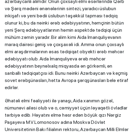
azərbaycanlı alimdir. Onun çoxsaylı elmi əsərlərində Qərb
və Şərq mədəni ənənələrinin sintezi, yaradıcı üslubun
inkişafı və yeni bədii üslubun təşəkkül tapması tədqiq
olunur ki, bu da nəinki ərəb ədəbiyyatının, həmçinin bütün
yeni Şərq ədəbiyyatlarının həmin aspektdə tədqiqi üçün
mühüm zəmin yaradır. Bir alim kimi Aida İmanquliyevanın
maraq dairəsi geniş və çoxşaxəli idi. Amma onun çoxsaylı
elmi araşdırmalarının əsas tədqiqat obyekti ərəb məhcər
ədəbiyyatı olub. Aida İmanquliyeva ərəb məhcər
ədəbiyyatının beynəlxalq miqyasda ən görkəmli, ən
sanballı tədqiqatçısı idi. Bunu nəinki Azərbaycan və keçmiş
sovet ərəbşünasları, hətta Avropa şərqşünasları belə etiraf
edirlər.
Əhatəli elmi fəaliyyəti ilə yanaşı, Aida xanımın gözəl,
nümunəvi ailəsi olub və o, cəmiyyət üçün ləyaqətli övladlar
tərbiyə edib. Həyatını elmə həsr edən böyük qızı Nərgiz
Paşayeva M.V.Lomonosov adına Moskva Dövlət
Universitetinin Bakı filialının rektoru, Azərbaycan Milli Elmlər