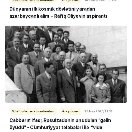
Dünyanın ilk kosmik dövlətini yaradan
azərbaycanlı alim – Rafiq Əliyevin aspirantı
Müəllimlər və elm adamları
Araşdırma
28 May 2020, 11:07
Cabbarın ifası, Rəsulzadənin unudulan “gəlin
öyüdü” - Cümhuriyyət tələbələri ilə “vida