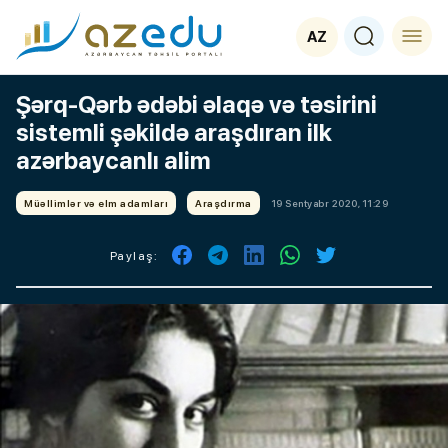
AZ
Şərq-Qərb ədəbi əlaqə və təsirini
sistemli şəkildə araşdıran ilk
azərbaycanlı alim
Müəllimlər və elm adamları
Araşdırma
19 Sentyabr 2020, 11:29
Paylaş: