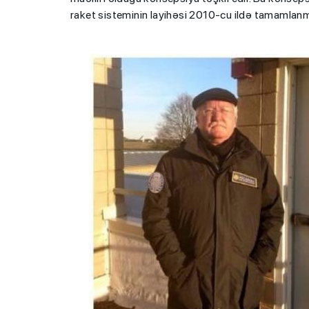
raket sisteminin layihəsi 2010-cu ildə tamamlanm
“Həftənin təhsil icmal
lisey seçimi, bağçala
imtahanları...