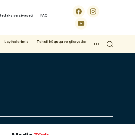
Redaksiya siyasəti
FAQ
Layihələrimiz
Təhsil hüququ və şikayətlər