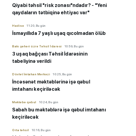
Qiyabi təhsil "risk zonası"ndadır? - "Yeni
qaydaların tətbiqinə ehtiyac var"
Hadisə
11:20, Bu gün
İsmayıllıda 7 yaşlı uşaq qıcolmadan ölüb
Bakı şəhəri üzrə Təhsil İdarəsi
10:59, Bu gün
3 uşaq bağçası Təhsil İdarəsinin
tabeliyinə verildi
Dövlət İmtahan Mərkəzi
10:25, Bu gün
İncəsənət məktəblərinə işə qəbul
imtahanı keçiriləcək
Məktəbə qəbul
10:24, Bu gün
Sabah bu məktəblərə işə qəbul imtahanı
keçiriləcək
Orta təhsil
10:16, Bu gün