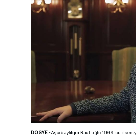
DOSYE -
Aşurbəyliİqor Rauf oğlu 1963-cü il sen