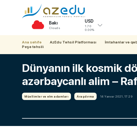
USD
Bakı
1.70
Clouds
0.00%
Ana səhifə
AzEdu Təhsil Platforması
İmtahanlar və qə
Peşə təhsili
Dünyanın ilk kosmik dö
azərbaycanlı alim – Raf
Müəllimlər və elm adamları
Araşdırma
14 Yanvar 2021, 17:29