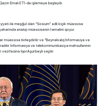
 Qazın Emalı ETİ-da işləməyə başlayıb.
liyyəti ilə məşğul olan “Sosium” adlı kiçik müəssisə
əhərində analoji müəssisənin təməlini qoyur.
ər müəssisə birləşdirilir və “Beynəlxalq İnformasiya və
dılır. İnformasiya və telekommunikasiya məhsullarının
i vəzifəsinə İqorAşurbəyli seçilir.