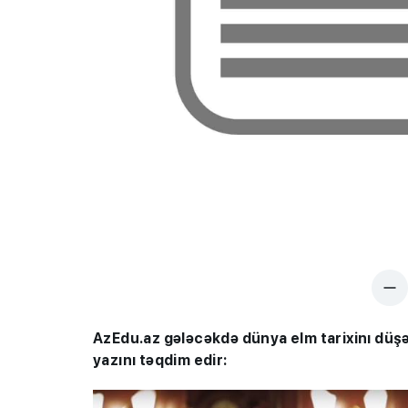
AzEdu.az gələcəkdə dünya elm tarixinı düş
yazını təqdim edir: