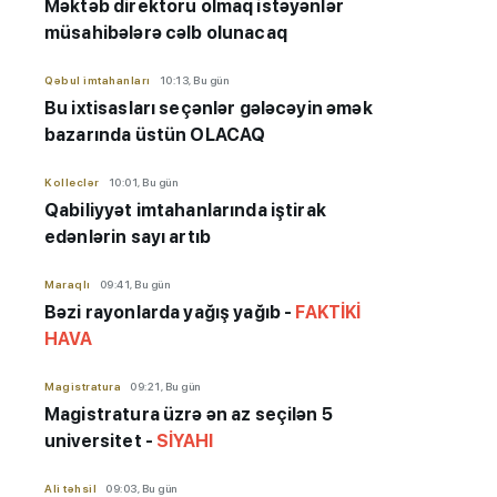
Məktəb direktoru olmaq istəyənlər
müsahibələrə cəlb olunacaq
Qəbul imtahanları
10:13, Bu gün
Bu ixtisasları seçənlər gələcəyin əmək
bazarında üstün OLACAQ
Kolleclər
10:01, Bu gün
Qabiliyyət imtahanlarında iştirak
edənlərin sayı artıb
Maraqlı
09:41, Bu gün
Bəzi rayonlarda yağış yağıb -
FAKTİKİ
HAVA
Magistratura
09:21, Bu gün
Magistratura üzrə ən az seçilən 5
universitet -
SİYAHI
Ali təhsil
09:03, Bu gün