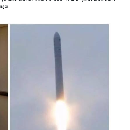
ışdı.
ı”- MİQ,
"Həftənin təhsil icmalı": Qəbul
r və qəbul
marafonu başa çatdı,
müəllimlərin nəticələri dəyişdi..