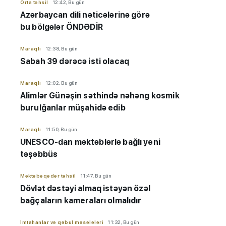
Orta təhsil
12:42, Bu gün
Azərbaycan dili nəticələrinə görə
bu bölgələr ÖNDƏDİR
Maraqlı
12:38, Bu gün
Sabah 39 dərəcə isti olacaq
Maraqlı
12:02, Bu gün
Alimlər Günəşin səthində nəhəng kosmik
burulğanlar müşahidə edib
Maraqlı
11:50, Bu gün
UNESCO-dan məktəblərlə bağlı yeni
təşəbbüs
Məktəbəqədər təhsil
11:47, Bu gün
Dövlət dəstəyi almaq istəyən özəl
bağçaların kameraları olmalıdır
İmtahanlar və qəbul məsələləri
11:32, Bu gün