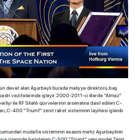
üçün dəvət alan Aşurbəyli burada maliyyə direktoru, baş
 sədri vəzifələrində işləyir. 2000-2011-ci illərdə “Almaz”
rliyi ilə RF Silahlı qüvvələrinin arsenalına daxil edilən C-
rı, C-400 “Triumf” zenit raket sisteminin layihəsi işlənib
hücumundan müdafiə sisteminin əsasını məhz Aşurbəylinin
psiya üzərində hazırlanan C-500 “Triumf” yeni model Zenit