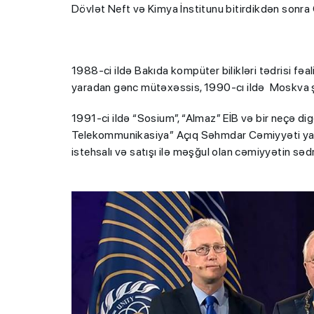
Dövlət Neft və Kimya İnstitunu bitirdikdən sonra
1988-ci ildə Bakıda kompüter bilikləri tədrisi fəa
yaradan gənc mütəxəssis, 1990-cı ildə Moskva ş
1991-ci ildə “Sosium”, “Almaz” EİB və bir neçə dig
Telekommunikasiya” Açıq Səhmdar Cəmiyyəti yara
istehsalı və satışı ilə məşğul olan cəmiyyətin sədr