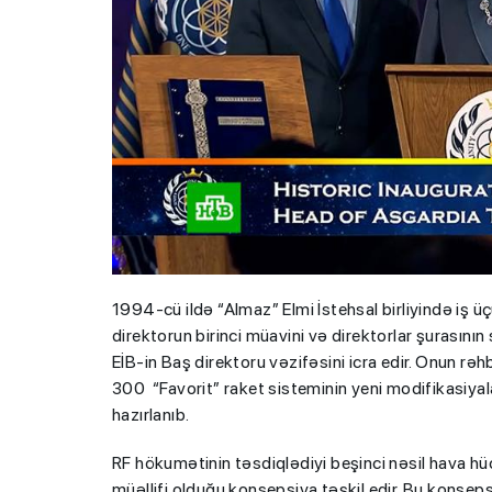
1994-cü ildə “Almaz” Elmi İstehsal birliyində iş 
direktorun birinci müavini və direktorlar şurasının
EİB-in Baş direktoru vəzifəsini icra edir. Onun rəhbə
300 “Favorit” raket sisteminin yeni modifikasiyala
hazırlanıb.
RF hökumətinin təsdiqlədiyi beşinci nəsil hava 
müəllifi olduğu konsepsiya təşkil edir. Bu konse