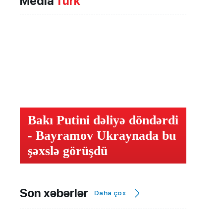
Media
Türk
Bakı Putini dəliyə döndərdi
- Bayramov Ukraynada bu
şəxslə görüşdü
Son xəbərlər
Daha çox