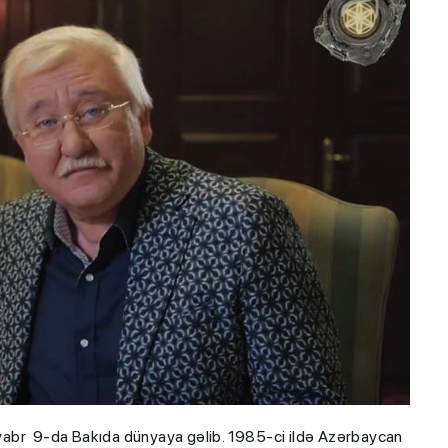
tyabr 9-da Bakıda dünyaya gəlib. 1985-ci ildə Azərbaycan