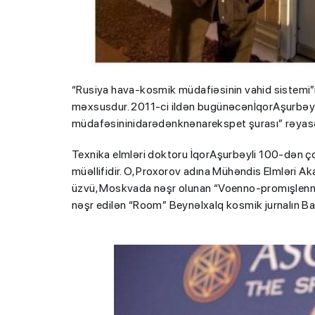
“Rusiya hava-kosmik müdafiəsinin vahid sistemi”
məxsusdur. 2011-ci ildən bugünəcənİqorAşurbəyl
müdafəsininidarədənknənarekspet şurası” rəyasət
DİM-dən abituri
Texnika elmləri doktoru İqorAşurbəyli 100-dən ço
VACİB XƏBƏR
- 
müəllifidir. O, Proxorov adına Mühəndis Elmləri A
tarixdə açıqlana
üzvü, Moskvada nəşr olunan “Voenno-promışlennıy
nəşr edilən “Room” Beynəlxalq kosmik jurnalın Ba