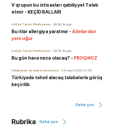
V qrupun bu ixtisasları qabiliyyət Tələb
etmir - KEÇİD BALLARI
AzEdu Təhsil Platforması
08:56, Bu gün
Bu itlər allergiya yaratmır -
Alimlərdən
yeni uğur
AzEdu Təhsil Platforması
08:34, Bu gün
Bu gün hava necə olacaq? -
PROQNOZ
İmtahanlar və qəbul məsələləri
5 Avqust 2026, 22:59
Türkiyədə təhsil alacaq tələbələrlə görüş
keçirilib
Şagirdlər
5 Avqust 2026, 20:27
Şəkidə yeni İncəsənət Məktəbində Yay
Daha çox
Məktəbi təşkil olunub
Rubrika
Daha çox
Maraqlı
5 Avqust 2026, 17:07