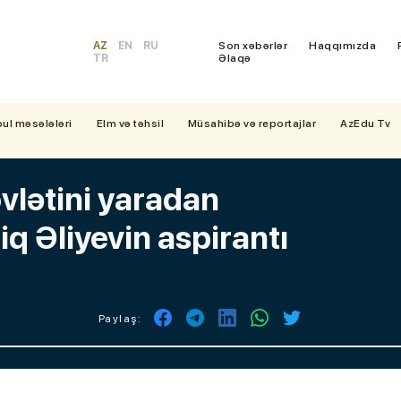
AZ
EN
RU
Son xəbərlər
Haqqımızda
TR
Əlaqə
bul məsələləri
Elm və təhsil
Müsahibə və reportajlar
AzEdu Tv
vlətini yaradan
iq Əliyevin aspirantı
Paylaş: