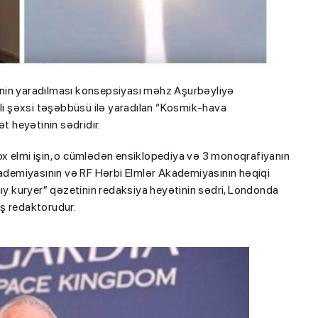
nin yaradılması konsepsiyası məhz Aşurbəyliyə
i şəxsi təşəbbüsü ilə yaradılan “Kosmik-hava
 heyətinin sədridir.
700 balın arxasındakı ata...
yentlərə
- "Təzyiq uşağın
x elmi işin, o cümlədən ensiklopediya və 3 monoqrafiyanın
Plan yerləri bu
nəticəsinə müsbət yox, mən
kademiyasının və RF Hərbi Elmlər Akademiyasının həqiqi
caq
təsir göstərir"
 kuryer” qəzetinin redaksiya heyətinin sədri, Londonda
ş redaktorudur.