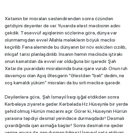
Xətainin bir misraları səsləndirəndən sonra özündən
getdiyini deyənlər də var. Yuxarıda ələst məclisinin adını
çəkdik. Təsəvvüf aşiqlərinin sözlərinə görə, dünya var
olunmamışdan əvvəl Allahla mələklərin böyük məclisi
keçirilib. Fəna aləmində bu dünyanın bir növ eskizləri cızılıb,
inkişaf tarixi planlaşdırılıb. İnsanın həmin məclisdə iştirakı
onun kainatdan da əvvəl var olduğuna bir işarədir. Şah
Xətai də yuxarıdakı misralarında buna işarə vurub. Onun ruh
davamçısı olan Aşıq Ələsgərin “Ələstdən “bəli” dedim, nə
xoş kamaldı yüküm” misraları da bu sirli məclisə işarədir.
Deyilənlərə görə, Şah İsmayıl İraqı işğal etdikdən sonra
Kərbəlaya ziyarətə gedər. Kərbəlada Hz.Hüseynlə bir yerdə
şəhid olmuş Hürrün məzarını açır. Görər ki, Hüseynin Hürrün
yarasına təpdiyi dəsmal yerindəcə durmaqdadır! Dəsmalı
çıxardığında qan axmağa başlar! Sonra dəsmalı nə qədər
yerinə qoysa da, qan durmaq bilməz! İsmayıl xəta etdiyini