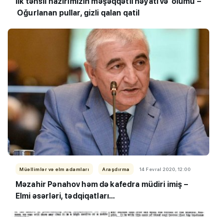
İlk təhsil nazirimizin məşəqqətli həyatı və ölümü –
Oğurlanan pullar, gizli qalan qatil
Müəllimlər və elm adamları
Araşdırma
14 Fevral 2020, 12:00
Məzahir Pənahov həm də kafedra müdiri imiş –
Elmi əsərləri, tədqiqatları...