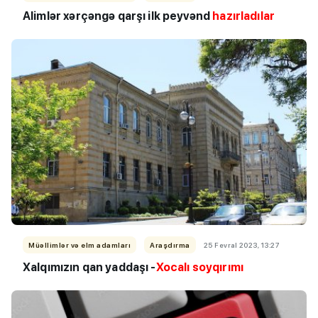
Alimlər xərçəngə qarşı ilk peyvənd
hazırladılar
Müəllimlər və elm adamları
Araşdırma
25 Fevral 2023, 13:27
Xalqımızın qan yaddaşı -
Xocalı soyqırımı