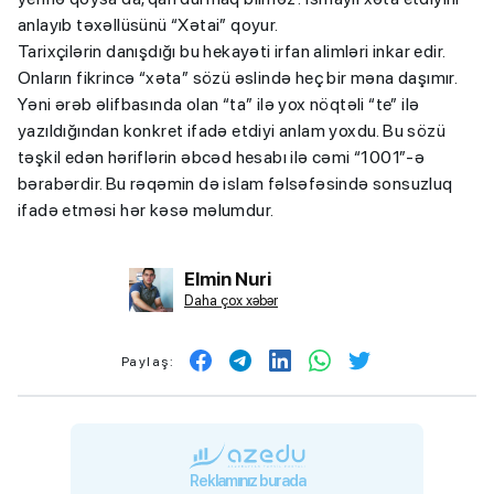
anlayıb təxəllüsünü “Xətai” qoyur.
Tarixçilərin danışdığı bu hekayəti irfan alimləri inkar edir.
Onların fikrincə “xəta” sözü əslində heç bir məna daşımır.
Yəni ərəb əlifbasında olan “ta” ilə yox nöqtəli “te” ilə
yazıldığından konkret ifadə etdiyi anlam yoxdu. Bu sözü
təşkil edən həriflərin əbcəd hesabı ilə cəmi “1001”-ə
bərabərdir. Bu rəqəmin də islam fəlsəfəsində sonsuzluq
ifadə etməsi hər kəsə məlumdur.
Elmin Nuri
Daha çox xəbər
Paylaş:
Reklamınız burada