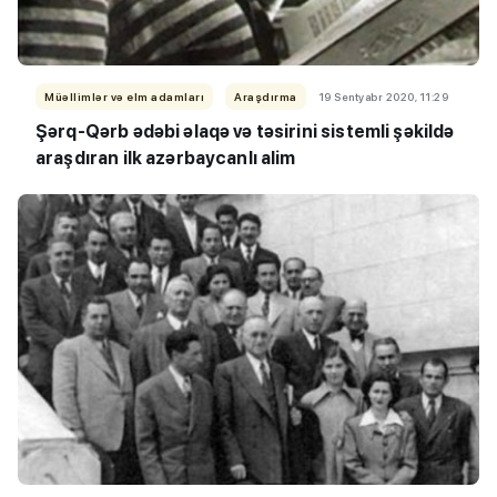
Müəllimlər və elm adamları
Araşdırma
19 Sentyabr 2020, 11:29
Şərq-Qərb ədəbi əlaqə və təsirini sistemli şəkildə
araşdıran ilk azərbaycanlı alim