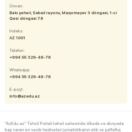
Ünvan:
Bakı şəhəri, Səbail rayonu, Maqomayev 3 döngəsi, 1-ci
Qəsr döngəsi 78
İndeks:
AZ 1001
Telefon:
+994 55 329-48-78
Whatsapp:
+994 55 329-48-78
E-poçt:
info@azedu.az
“AzEdu.az” Təhsil Portalı təhsil sahəsində ölkədə və dünyada
baş verən ən vacib hadisələri jurnalistikanın etik və şəffaflıq