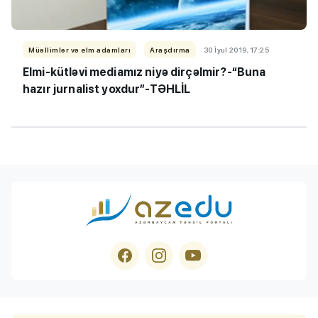
Müəllimlər və elm adamları
Araşdırma
30 İyul 2019, 17:25
Elmi-kütləvi mediamız niyə dirçəlmir?-“Buna
hazır jurnalist yoxdur”-TƏHLİL