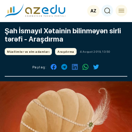
AZ
Şah İsmayıl Xətainin bilinməyən sirli
tərəfi - Araşdırma
Müəllimlər və elm adamları
Araşdırma
4 Avqust 2019, 13:50
Paylaş: