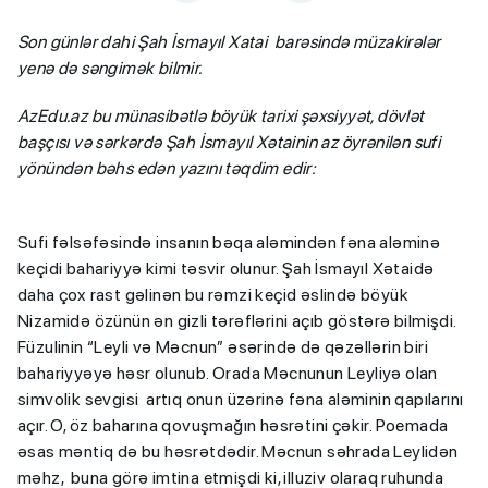
Son günlər dahi Şah İsmayıl Xatai barəsində müzakirələr
yenə də səngimək bilmir.
AzEdu.az bu münasibətlə böyük tarixi şəxsiyyət, dövlət
başçısı və sərkərdə Şah İsmayıl Xətainin az öyrənilən sufi
yönündən bəhs edən yazını təqdim edir:
Sufi fəlsəfəsində insanın bəqa aləmindən fəna aləminə
keçidi bahariyyə kimi təsvir olunur. Şah İsmayıl Xətaidə
daha çox rast gəlinən bu rəmzi keçid əslində böyük
Nizamidə özünün ən gizli tərəflərini açıb göstərə bilmişdi.
Füzulinin “Leyli və Məcnun” əsərində də qəzəllərin biri
bahariyyəyə həsr olunub. Orada Məcnunun Leyliyə olan
simvolik sevgisi artıq onun üzərinə fəna aləminin qapılarını
açır. O, öz baharına qovuşmağın həsrətini çəkir. Poemada
əsas məntiq də bu həsrətdədir. Məcnun səhrada Leylidən
məhz, buna görə imtina etmişdi ki, illuziv olaraq ruhunda