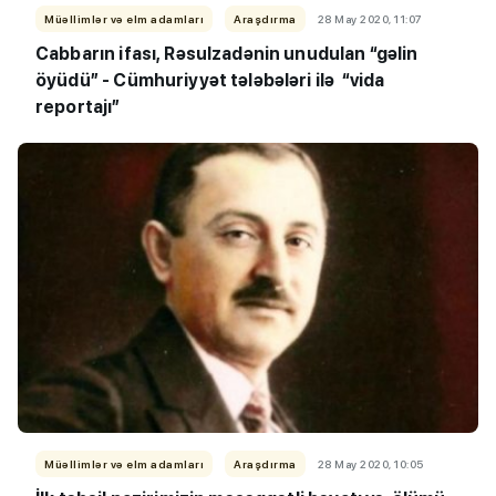
Müəllimlər və elm adamları
Araşdırma
28 May 2020, 11:07
Cabbarın ifası, Rəsulzadənin unudulan “gəlin
öyüdü” - Cümhuriyyət tələbələri ilə “vida
reportajı”
Müəllimlər və elm adamları
Araşdırma
28 May 2020, 10:05