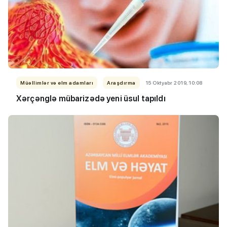
Müəllimlər və elm adamları
Araşdırma
15 Oktyabr 2019, 10:08
Xərçənglə mübarizədə yeni üsul tapıldı