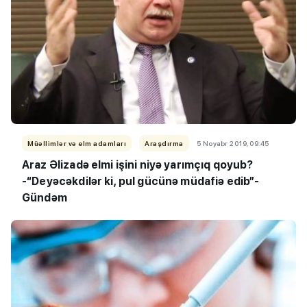
Müəllimlər və elm adamları
Araşdırma
5 Noyabr 2019, 09:45
Araz Əlizadə elmi işini niyə yarımçıq qoyub?
-“Deyəcəkdilər ki, pul gücünə müdafiə edib”-
Gündəm