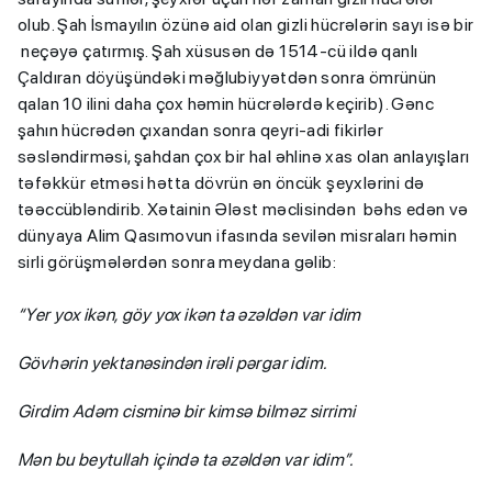
olub. Şah İsmayılın özünə aid olan gizli hücrələrin sayı isə bir
neçəyə çatırmış. Şah xüsusən də 1514-cü ildə qanlı
Çaldıran döyüşündəki məğlubiyyətdən sonra ömrünün
qalan 10 ilini daha çox həmin hücrələrdə keçirib). Gənc
şahın hücrədən çıxandan sonra qeyri-adi fikirlər
səsləndirməsi, şahdan çox bir hal əhlinə xas olan anlayışları
təfəkkür etməsi hətta dövrün ən öncük şeyxlərini də
təəccübləndirib. Xətainin Ələst məclisindən bəhs edən və
dünyaya Alim Qasımovun ifasında sevilən misraları həmin
sirli görüşmələrdən sonra meydana gəlib:
“Yer yox ikən,
göy yox ikən ta əzəldən var idim
Gövhərin yektanəsindən
irəli pərgar idim.
Girdim Adəm cisminə bir kimsə bilməz sirrimi
Mən bu beytullah içində ta əzəldən var idim”.