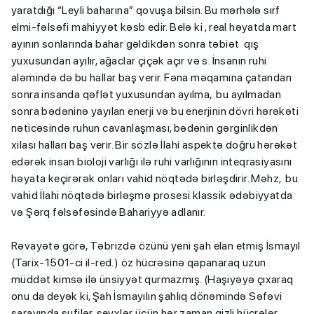
yaratdığı “Leyli baharına” qovuşa bilsin. Bu mərhələ sırf
elmi-fəlsəfi mahiyyət kəsb edir. Belə ki , real həyatda mart
ayının sonlarında bahar gəldikdən sonra təbiət qış
yuxusundan ayılır, ağaclar çiçək açır və s. İnsanın ruhi
aləmində də bu hallar baş verir. Fəna məqamına çatandan
sonra insanda qəflət yuxusundan ayılma, bu ayılmadan
sonra bədəninə yayılan enerji və bu enerjinin dövri hərəkəti
nəticəsində ruhun cavanlaşması, bədənin gərginlikdən
xilası halları baş verir. Bir sözlə İlahi aspektə doğru hərəkət
edərək insan bioloji varlığı ilə ruhi varlığının inteqrasiyasını
həyata keçirərək onları vahid nöqtədə birləşdirir. Məhz, bu
vahid İlahi nöqtədə birləşmə prosesi klassik ədəbiyyatda
və Şərq fəlsəfəsində Bahariyyə adlanır.
Rəvayətə görə, Təbrizdə özünü yeni şah elan etmiş İsmayıl
(Tarix-1501-ci il-red.) öz hücrəsinə qapanaraq uzun
müddət kimsə ilə ünsiyyət qurmazmış. (Haşiyəyə çıxaraq
onu da deyək ki, Şah İsmayılın şahlıq dönəmində Səfəvi
sarayında sufilər, şeyxlər üçün hər zaman gizli hücrələr