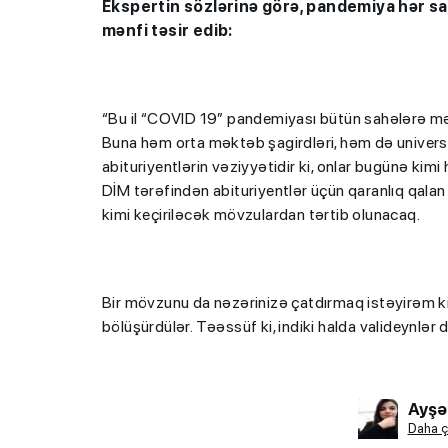
Ekspertin sözlərinə görə, pandemiya hər sah
mənfi təsir edib:
“Bu il “COVID 19” pandemiyası bütün sahələrə mənf
Buna həm orta məktəb şagirdləri, həm də universit
abituriyentlərin vəziyyətidir ki, onlar bugünə kimi
DİM tərəfindən abituriyentlər üçün qaranlıq qalan su
kimi keçiriləcək mövzulardan tərtib olunacaq.
Bir mövzunu da nəzərinizə çatdırmaq istəyirəm ki, b
bölüşürdülər. Təəssüf ki, indiki halda valideynlər 
Ayşə
Daha ç