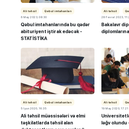
Ali təhsil
Qəbul imtahanları
Ali təhsil
Qə
6 May 2023, 08:30
28 Fevral 2023, 11
Qəbul imtahanlarında bu qədər
Bakalavr dipl
abituriyent iştirak edəcək -
diplomlarına
STATİSTİKA
“Həftənin təhsil icmal
lisey seçimi, bağçala
imtahanları...
Ali təhsil
Qəbul imtahanları
Ali təhsil
Qə
5 İyun 2020, 16:35
19 May 2020, 17:21
Ali təhsil müəssisələri və elmi
Universitetl
təşkilatlarda təhsil alan
ləğv olundu