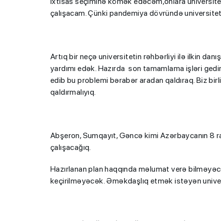
ixtisas seçiminə kömək edəcəm,onlara universite
çalışacam. Çünki pandemiya dövründə universitet
Artıq bir neçə universitetin rəhbərliyi ilə ilkin d
yardımı edək. Hazırda son tamamlama işləri gedir k
edib bu problemi bərabər aradan qaldıraq. Biz bir
qaldırmalıyıq.
Abşeron, Sumqayıt, Gəncə kimi Azərbaycanın 8 r
çalışacağıq.
Hazırlanan plan haqqında məlumat verə bilməyəcə
keçirilməyəcək. Əməkdaşlıq etmək istəyən universi