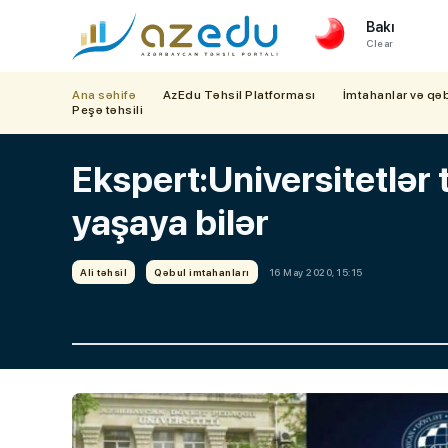
Bakı
Clear
Ana səhifə
AzEdu Təhsil Platforması
İmtahanlar və qə
Peşə təhsili
Ekspert:Universitetlər
yaşaya bilər
Ali təhsil
Qəbul imtahanları
16 May 2020, 15:15