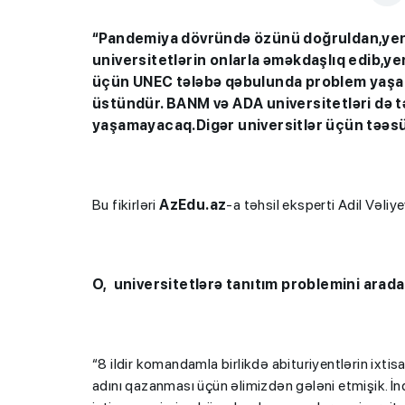
“Pandemiya dövründə özünü doğruldan,yenili
universitetlərin onlarla əməkdaşlıq edib,yen
üçün UNEC tələbə qəbulunda problem yaşam
üstündür. BANM və ADA universitetləri də 
yaşamayacaq.Digər universitlər üçün təəsüf 
Bu fikirləri
AzEdu.az
-a təhsil eksperti Adil Vəliy
O, universitetlərə tanıtım problemini aradan 
“8 ildir komandamla birlikdə abituriyentlərin ixti
adını qazanması üçün əlimizdən gələni etmişik. İn