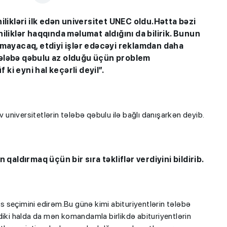
kləri ilk edən universitet UNEC oldu.Hətta bəzi
iliklər haqqında məlumat aldığını da bilirik. Bunun
ayacaq, etdiyi işlər edəcəyi reklamdan daha
tələbə qəbulu az olduğu üçün problem
ki eyni hal keçərli deyil”.
ev universitetlərin tələbə qəbulu ilə bağlı danışarkən deyib.
qaldırmaq üçün bir sıra təkliflər verdiyini bildirib.
sas seçimini edirəm.Bu günə kimi abituriyentlərin tələbə
diki halda da mən komandamla birlikdə abituriyentlərin