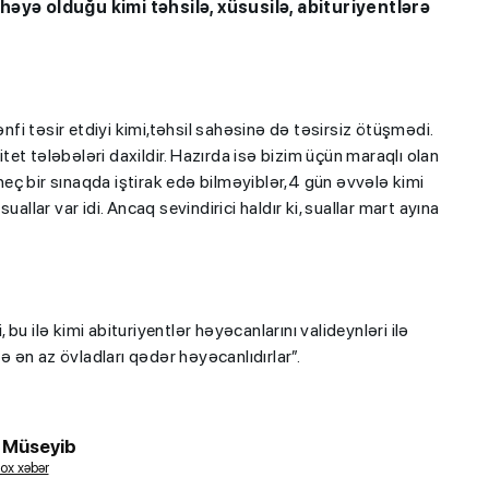
əyə olduğu kimi təhsilə, xüsusilə, abituriyentlərə
i təsir etdiyi kimi,təhsil sahəsinə də təsirsiz ötüşmədi.
et tələbələri daxildir. Hazırda isə bizim üçün maraqlı olan
 heç bir sınaqda iştirak edə bilməyiblər,4 gün əvvələ kimi
allar var idi. Ancaq sevindirici haldır ki, suallar mart ayına
u ilə kimi abituriyentlər həyəcanlarını valideynləri ilə
də ən az övladları qədər həyəcanlıdırlar”.
 Müseyib
ox xəbər