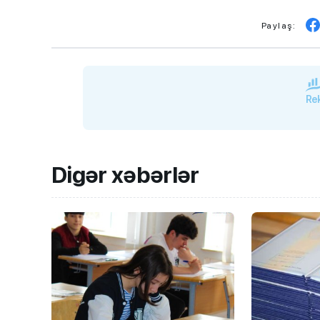
Paylaş:
Rek
Digər xəbərlər