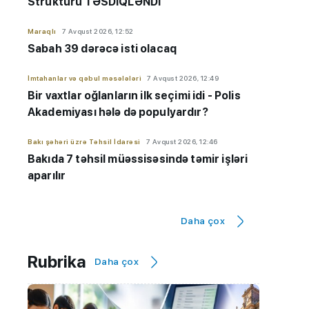
Strukturu TƏSDİQLƏNDİ
Maraqlı
7 Avqust 2026, 12:52
Sabah 39 dərəcə isti olacaq
İmtahanlar və qəbul məsələləri
7 Avqust 2026, 12:49
Bir vaxtlar oğlanların ilk seçimi idi - Polis
Akademiyası hələ də populyardır?
Bakı şəhəri üzrə Təhsil İdarəsi
7 Avqust 2026, 12:46
Bakıda 7 təhsil müəssisəsində təmir işləri
aparılır
Maraqlı
7 Avqust 2026, 12:32
Daha çox
NASA: Pluton düşündüyümüzdən daha
aktivdir
Rubrika
Daha çox
AzEdu Təhsil Platforması
7 Avqust 2026, 11:50
BMU məzunu ABŞ-nin nüfuzlu
universitetində təhsilini davam