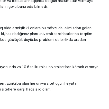
tlər və ixtisaslar haqqında dolğun məlumatlar verməyə
lərin çoxu bunu edə bilmədi.
anışıq əldə etmişik ki, onlara bu mövzuda əlimizdən gələn
i, hazırladığımız planı universitet rəhbərlərinə təqdim
likdə güclüyük deyib,bu problemi də birlikdə aradan
ayonunda və 10 özəl kursla universitetlərə kömək etməyə
m, çünki bu plan hər universitet üçün həyata
tetlərə qarşı haqsızlıq olar”.