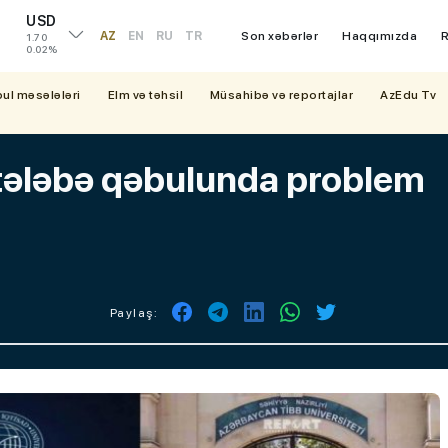
USD
AZ
EN
RU
TR
Son xəbərlər
Haqqımızda
R
1.70
0.02%
bul məsələləri
Elm və təhsil
Müsahibə və reportajlar
AzEdu Tv
 tələbə qəbulunda problem
Paylaş: