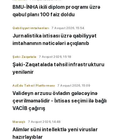
BMU-İNHA ikili diplom proqramı üzrə
qəbul planı 100 faiz doldu
Qabiliyyət imtahanları
7 Avqust 2026, 15:54
Jurnalistika ixtisası üzrə qabiliyyət
imtahanının nəticələri açıqlanıb
Şəki-Zaqatala
7 Avqust 2026, 15:18
Şəki-Zaqatalada təhsil infrastrukturu
yenilənir
AzEdu Təhsil Platforması
7 Avqust 2026, 15:09
Valideyn arzusu övladın gələcəyinə
çevrilməməlidir - İxtisas seçimi ilə bağlı
VACİB çağırış
Maraqlı
7 Avqust 2026, 14:48
Alimlər süni intellektlə yeni viruslar
hazırlayıblar