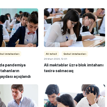
iplom
MİQ balına görə Bakı üzrə
 imtahanları
birinci, respublika üzrə beşi
OLDU
bul imtahanları
Ali təhsil
Qəbul imtahanları
26 Mart 2020, 12:01
da pandemiya
Ali məktəblər üzrə blok imtahanı
tahanların
təxirə salınacaq
qaydası açıqlandı