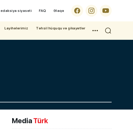
edaksiya siyasəti
FAQ
Əlaqə
Layihələrimiz
Təhsil hüququ və şikayətlər
Media
Türk