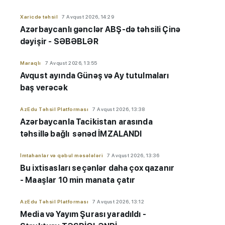
Xaricdə təhsil
7 Avqust 2026, 14:29
Azərbaycanlı gənclər ABŞ-də təhsili Çinə
dəyişir - SƏBƏBLƏR
Maraqlı
7 Avqust 2026, 13:55
Avqust ayında Günəş və Ay tutulmaları
baş verəcək
AzEdu Təhsil Platforması
7 Avqust 2026, 13:38
Azərbaycanla Tacikistan arasında
təhsillə bağlı sənəd İMZALANDI
İmtahanlar və qəbul məsələləri
7 Avqust 2026, 13:36
Bu ixtisasları seçənlər daha çox qazanır
- Maaşlar 10 min manata çatır
AzEdu Təhsil Platforması
7 Avqust 2026, 13:12
Media və Yayım Şurası yaradıldı -