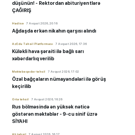
düşünün! - Rektordan abituriyentlərə
ÇAĞIRIŞ
Hadisə
7 Avqust 2026, 20:16
Ağdaşda erkən nikahın qarşısı alındı
AzEdu Təhsil Platforması
7 Avqust 2026, 17:36
Küləkli hava şəraiti ilə bağlı sarı
xəbərdarlıq verilib
Məktəbəqədər təhsil
7 Avqust 2026, 17:02
Özəl bağçaların nümayəndələri ilə görüş
keçirilib
Orta təhsil
7 Avqust 2026, 16:26
Rus bölməsində ən yüksək nəticə
göstərən məktəblər - 9-cu sinif üzrə
SİYAHI
Ali təhsil
7 Avqust 2026, 16:17