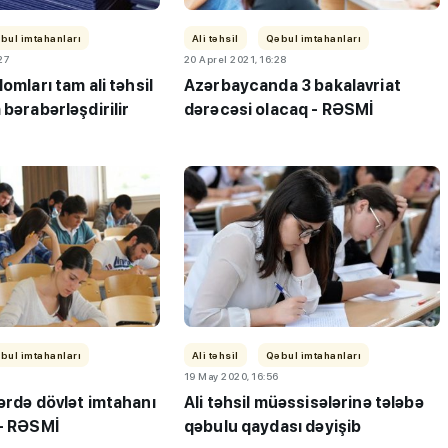
bul imtahanları
Ali təhsil
Qəbul imtahanları
:27
20 Aprel 2021, 16:28
omları tam ali təhsil
Azərbaycanda 3 bakalavriat
 bərabərləşdirilir
dərəcəsi olacaq - RƏSMİ
ı”- MİQ,
"Həftənin təhsil icmalı": Qəbul
r və qəbul
marafonu başa çatdı,
müəllimlərin nəticələri dəyişdi..
bul imtahanları
Ali təhsil
Qəbul imtahanları
19 May 2020, 16:56
ərdə dövlət imtahanı
Ali təhsil müəssisələrinə tələbə
 - RƏSMİ
qəbulu qaydası dəyişib