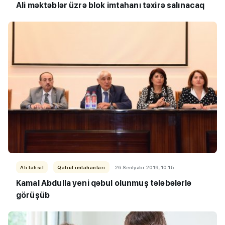
Ali məktəblər üzrə blok imtahanı təxirə salınacaq
Ali təhsil
Qəbul imtahanları
26 Sentyabr 2019, 10:15
Kamal Abdulla yeni qəbul olunmuş tələbələrlə
görüşüb