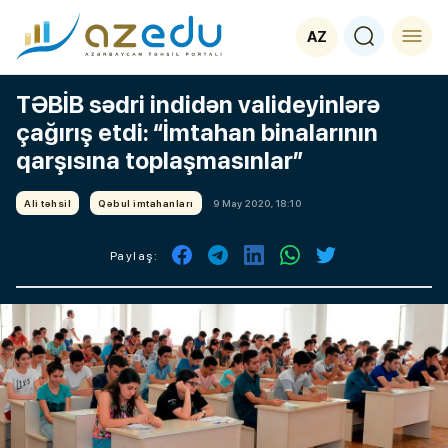
AZ
TƏBİB sədri indidən valideyinlərə
çağırış etdi: “İmtahan binalarının
qarşısına toplaşmasınlar”
Ali təhsil
Qəbul imtahanları
9 May 2020, 18:10
Paylaş: