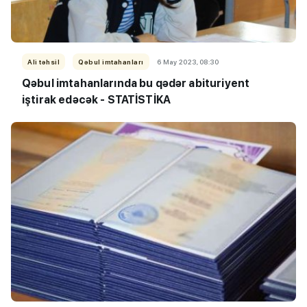
Ali təhsil
Qəbul imtahanları
6 May 2023, 08:30
Qəbul imtahanlarında bu qədər abituriyent
iştirak edəcək - STATİSTİKA