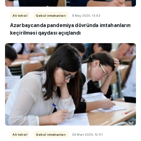
Ali təhsil
Qəbul imtahanları
8 May 2020, 13:43
Azərbaycanda pandemiya dövründə imtahanların
keçirilməsi qaydası açıqlandı
Ali təhsil
Qəbul imtahanları
26 Mart 2020, 12:01