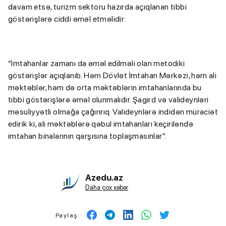
davam etsə, turizm sektoru hazırda açıqlanan tibbi
göstərişlərə ciddi əməl etməlidir:
“İmtahanlar zamanı da əməl edilməli olan metodiki
göstərişlər açıqlanıb. Həm Dövlət İmtahan Mərkəzi, həm ali
məktəblər, həm də orta məktəblərin imtahanlarında bu
tibbi göstərişlərə əməl olunmalıdır. Şagird və valideynləri
məsuliyyətli olmağa çağırırıq. Valideynlərə indidən müraciət
edirik ki, ali məktəblərə qəbul imtahanları keçiriləndə
imtahan binalarının qarşısına toplaşmasınlar”.
Azedu.az
Daha çox xəbər
Paylaş: