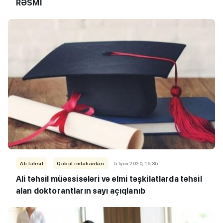
RƏSMİ
Ali təhsil
Qəbul imtahanları
5 İyun 2020, 16:35
Ali təhsil müəssisələri və elmi təşkilatlarda təhsil
alan doktorantların sayı açıqlanıb