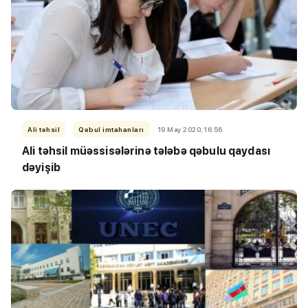
Ali təhsil
Qəbul imtahanları
19 May 2020, 16:56
Ali təhsil müəssisələrinə tələbə qəbulu qaydası
dəyişib