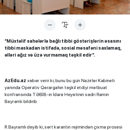
“Müxtəlif sahələrlə bağlı tibbi göstərişlərin əsasını
tibbi maskadan istifadə, sosial məsafəni saxlamaq,
əlləri ağız və üzə vurmamaq təşkil edir”.
AzEdu.az
xəbər verir ki, bunu bu gün Nazirlər Kabineti
yanında Operativ Qərargahın təşkil etdiyi mətbuat
konfransında TƏBİB-in İdarə Heyətinin sədri Ramin
Bayramlı bildirib.
R.Bayramlı deyib ki, sərt karantin rejimindən çıxma prosesi