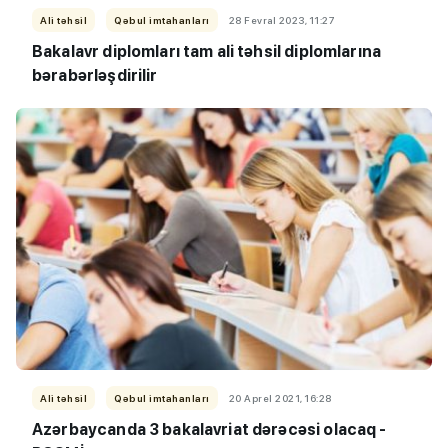
Ali təhsil
Qəbul imtahanları
28 Fevral 2023, 11:27
Bakalavr diplomları tam ali təhsil diplomlarına
bərabərləşdirilir
Ali təhsil
Qəbul imtahanları
20 Aprel 2021, 16:28
Azərbaycanda 3 bakalavriat dərəcəsi olacaq -