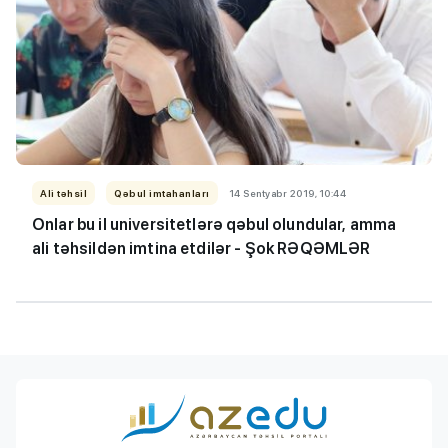
Ali təhsil
Qəbul imtahanları
14 Sentyabr 2019, 10:44
Onlar bu il universitetlərə qəbul olundular, amma
ali təhsildən imtina etdilər - Şok RƏQƏMLƏR