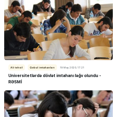
Ali təhsil
Qəbul imtahanları
19 May 2020, 17:21
Universitetlərdə dövlət imtahanı ləğv olundu -
RƏSMİ