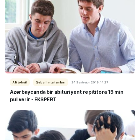
Ali təhsil
Qəbul imtahanları
24 Sentyabr 2019, 14:27
Azərbaycanda bir abituriyent repititora 15 min
pul verir - EKSPERT