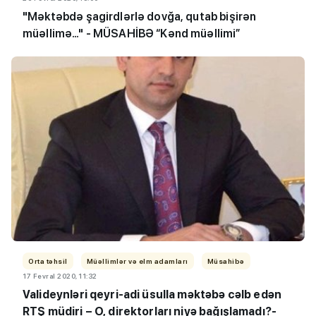
"Məktəbdə şagirdlərlə dovğa, qutab bişirən
müəllimə…" - MÜSAHİBƏ “Kənd müəllimi”
Orta təhsil
Müəllimlər və elm adamları
Müsahibə
17 Fevral 2020, 11:32
Valideynləri qeyri-adi üsulla məktəbə cəlb edən
RTŞ müdiri – O, direktorları niyə bağışlamadı?-