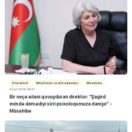
Orta təhsil
Müəllimlər və elm adamları
Müsahibə
8 İyul 2019, 08:41
Bir neçə ailəni qovuşduran direktor: “Şagird
evində demədiyi sirri psixoloqumuza danışır” -
Müsahibə