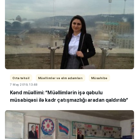
Orta təhsil
Müəllimlər və elm adamları
Müsahibə
7 May 2019, 13:48
Kənd müəllimi: “Müəllimlərin işə qəbulu
müsabiqəsi ilə kadr çatışmazlığı aradan qaldırılıb”