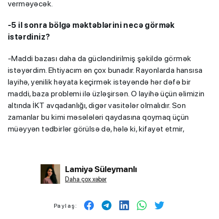
verməyəcək.
-5 il sonra bölgə məktəblərini necə görmək
istərdiniz?
-Maddi bazası daha da gücləndirilmiş şəkildə görmək
istəyərdim. Ehtiyacım ən çox bunadır. Rayonlarda hansısa
layihə, yenilik həyata keçirmək istəyəndə hər dəfə bir
maddi, baza problemi ilə üzləşirsən. O layihə üçün əlimizin
altında İKT avqadanlığı, digər vasitələr olmalıdır. Son
zamanlar bu kimi məsələləri qaydasına qoymaq üçün
müəyyən tədbirlər görülsə də, hələ ki, kifayət etmir,
Lamiyə Süleymanlı
Daha çox xəbər
Paylaş: