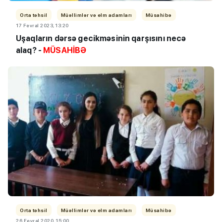
Orta təhsil
Müəllimlər və elm adamları
Müsahibə
17 Fevral 2023, 13:20
Uşaqların dərsə gecikməsinin qarşısını necə
alaq? -
MÜSAHİBƏ
Orta təhsil
Müəllimlər və elm adamları
Müsahibə
26 Fevral 2020, 15:00