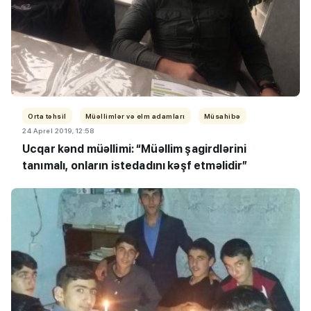
Orta təhsil
Müəllimlər və elm adamları
Müsahibə
24 Aprel 2019, 12:58
Ucqar kənd müəllimi: “
Müəllim şagirdlərini
tanımalı, onların istedadını kəşf etməlidir”