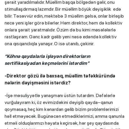
şərait yaradılmalıdır. Müəllim başqa bölgədən gəlir, onu
stimullaşdırmaq lazımdır. Bir müəllim böyük dəyişiklik edə
bilir. Təsəvvür edin, məktəbə 3 müəllim gəlsə, onlar birləşib
necə yeni işlər görə bilərlər. Həm direktor, həm də kollektiv
onlara şərait yaratmalıdır. Özüm də bu kimi məsələlərlə
rastlaşıram. Gənc kadr gəlib yeni nəsə edəndə kollektiv
ona qısqanclıqla yanaşır. O isə utanıb, çəkinir.
“Köhnə qaydalarla işləyən direktorların
sertifikasiyadan keçmələrini istərdim”
-Direktor gözü ilə baxsaq, müəllim təfəkküründə
nələrin dəyişməsini istərdiz?
-İşə məsuliyyətlə yanaşmanı üstün tutardım. Dəfələrlə
vurğulayıram ki, öz evimizdəkini dəyişib qayda–qanun
qoymasaq, heç kim kənardan gəlib bizim problemlərimizi
həll etməyəcək. Bugünəcən etmədiklərimizi, amma qanunla
etməli olduqlarımızı həyata keçirsək, hər şey qaydasında