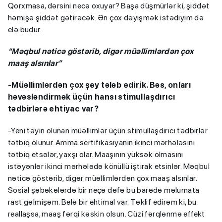
Qorxmasa, dərsini necə oxuyar? Başa düşmürlər ki, şiddət
həmişə şiddət gətirəcək. Ən çox dəyişmək istədiyim də
elə budur.
“Məqbul nəticə göstərib, digər müəllimlərdən çox
maaş alsınlar”
-Müəllimlərdən çox şey tələb edirik. Bəs, onları
həvəsləndirmək üçün hansı stimullaşdırıcı
tədbirlərə ehtiyac var?
-Yeni təyin olunan müəllimlər üçün stimullaşdırıcı tədbirlər
tətbiq olunur. Amma sertifikasiyanın ikinci mərhələsini
tətbiq etsələr, yaxşı olar. Maaşının yüksək olmasını
istəyənlər ikinci mərhələdə könüllü iştirak etsinlər. Məqbul
nəticə göstərib, digər müəllimlərdən çox maaş alsınlar.
Sosial şəbəkələrdə bir neçə dəfə bu barədə məlumata
rast gəlmişəm. Belə bir ehtimal var. Təklif edirəm ki, bu
reallaşsa, maaş fərqi kəskin olsun. Cüzi fərqlənmə effekt