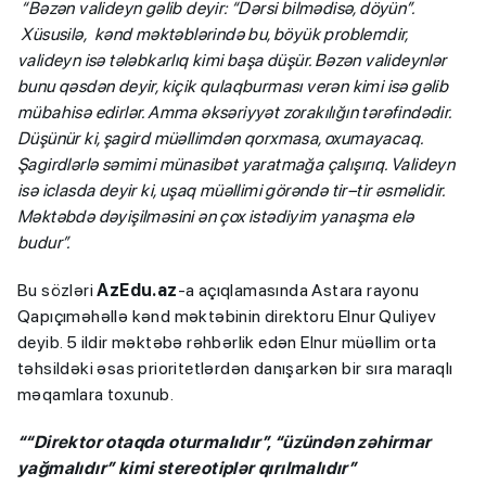
“Bəzən valideyn gəlib deyir: “Dərsi bilmədisə, döyün”.
Xüsusilə, kənd məktəblərində bu, böyük problemdir,
valideyn isə tələbkarlıq kimi başa düşür. Bəzən valideynlər
bunu qəsdən deyir, kiçik qulaqburması verən kimi isə gəlib
mübahisə edirlər. Amma əksəriyyət zorakılığın tərəfindədir.
Düşünür ki, şagird müəllimdən qorxmasa, oxumayacaq.
Şagirdlərlə səmimi münasibət yaratmağa çalışırıq. Valideyn
isə iclasda deyir ki, uşaq müəllimi görəndə tir–tir əsməlidir.
Məktəbdə dəyişilməsini ən çox istədiyim yanaşma elə
budur”.
Bu sözləri
AzEdu.az
-a açıqlamasında Astara rayonu
Qapıçıməhəllə kənd məktəbinin direktoru Elnur Quliyev
deyib. 5 ildir məktəbə rəhbərlik edən Elnur müəllim orta
təhsildəki əsas prioritetlərdən danışarkən bir sıra maraqlı
məqamlara toxunub.
““Direktor otaqda oturmalıdır”, “üzündən zəhirmar
yağmalıdır” kimi stereotiplər qırılmalıdır”