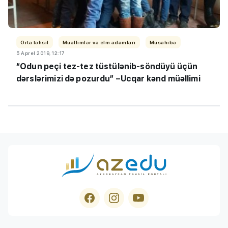
Orta təhsil
Müəllimlər və elm adamları
Müsahibə
5 Aprel 2019, 12:17
“Odun peçi tez-tez tüstülənib-söndüyü üçün
dərslərimizi də pozurdu” –Ucqar kənd müəllimi