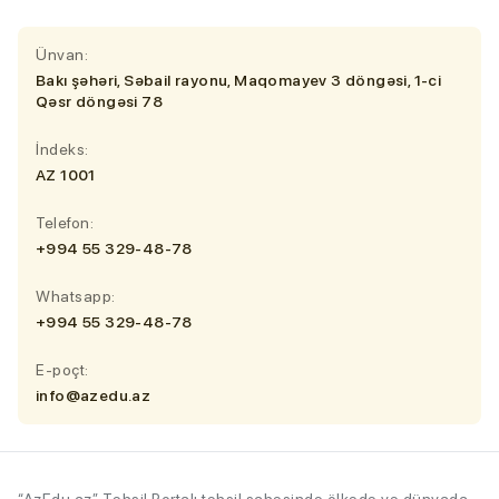
Ünvan:
Bakı şəhəri, Səbail rayonu, Maqomayev 3 döngəsi, 1-ci
Qəsr döngəsi 78
İndeks:
AZ 1001
Telefon:
+994 55 329-48-78
Whatsapp:
+994 55 329-48-78
E-poçt:
info@azedu.az
“AzEdu.az” Təhsil Portalı təhsil sahəsində ölkədə və dünyada