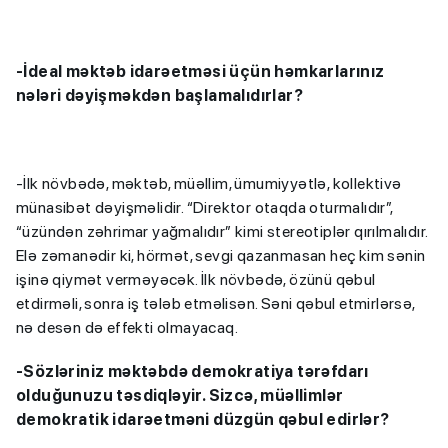
-İdeal məktəb idarəetməsi üçün həmkarlarınız
nələri dəyişməkdən başlamalıdırlar?
-İlk növbədə, məktəb, müəllim, ümumiyyətlə, kollektivə
münasibət dəyişməlidir. “Direktor otaqda oturmalıdır”,
“üzündən zəhrimar yağmalıdır” kimi stereotiplər qırılmalıdır.
Elə zəmanədir ki, hörmət, sevgi qazanmasan heç kim sənin
işinə qiymət verməyəcək. İlk növbədə, özünü qəbul
etdirməli, sonra iş tələb etməlisən. Səni qəbul etmirlərsə,
nə desən də effekti olmayacaq.
-Sözləriniz məktəbdə demokratiya tərəfdarı
olduğunuzu təsdiqləyir. Sizcə, müəllimlər
demokratik idarəetməni düzgün qəbul edirlər?