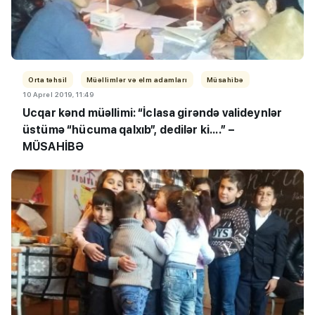
Orta təhsil
Müəllimlər və elm adamları
Müsahibə
10 Aprel 2019, 11:49
Ucqar kənd müəllimi: “İclasa girəndə valideynlər
üstümə “hücuma qalxıb”, dedilər ki....” –
MÜSAHİBƏ