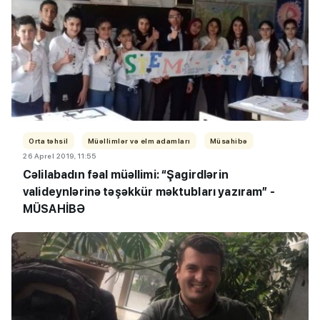
Orta təhsil
Müəllimlər və elm adamları
Müsahibə
26 Aprel 2019, 11:55
Cəlilabadın fəal müəllimi: “Şagirdlərin
valideynlərinə təşəkkür məktubları yazıram” -
MÜSAHİBƏ