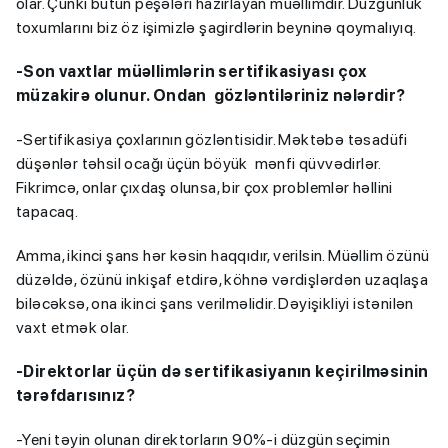
olar. Çünki bütün peşələri hazırlayan müəllimdir. Düzgünlük
toxumlarını biz öz işimizlə şagirdlərin beyninə qoymalıyıq.
-Son vaxtlar müəllimlərin sertifikasiyası çox
müzakirə olunur. Ondan gözləntiləriniz nələrdir?
-Sertifikasiya çoxlarının gözləntisidir. Məktəbə təsadüfi
düşənlər təhsil ocağı üçün böyük mənfi qüvvədirlər.
Fikrimcə, onlar çıxdaş olunsa, bir çox problemlər həllini
tapacaq.
Amma, ikinci şans hər kəsin haqqıdır, verilsin. Müəllim özünü
düzəldə, özünü inkişaf etdirə, köhnə vərdişlərdən uzaqlaşa
biləcəksə, ona ikinci şans verilməlidir. Dəyişikliyi istənilən
vaxt etmək olar.
-Direktorlar üçün də sertifikasiyanın keçirilməsinin
tərəfdarısınız?
-Yeni təyin olunan direktorların 90%-i düzgün seçimin