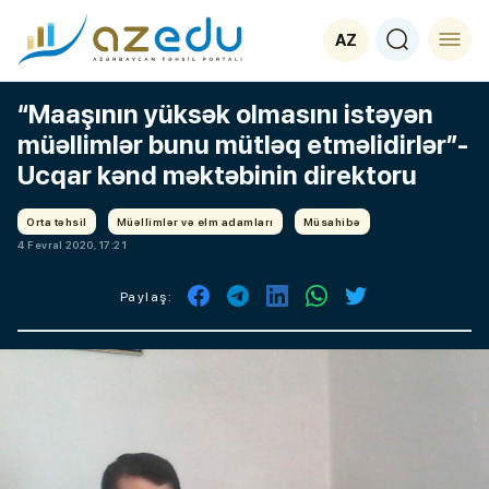
AZ
“Maaşının yüksək olmasını istəyən
müəllimlər bunu mütləq etməlidirlər”-
Ucqar kənd məktəbinin direktoru
Orta təhsil
Müəllimlər və elm adamları
Müsahibə
4 Fevral 2020, 17:21
Paylaş: