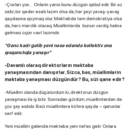
-Çoxları yox… Onların yarısı bunu düzgün qəbul edir. Bir az
səbr, bir qədər əsəb lazım olsa da, hər şeyi yavaş-yavaş
qaydasına qoymaq olur. Məktəbdə tam demokratiya olsa
da, hərc mərclik olacaq. Müəllimlərdə bunun vərdiş halına
gəlməsi üçün vaxt lazımdır.
“Gənc kadr gəlib yeni nəsə edəndə kollektiv ona
qısqanclıqla yanaşır”
-Davamlı olaraq direktorların məktəbə
yanaşmasından danışırlar. Sizcə, bəs, müəllimlərin
məktəbə yanaşması düzgündür? Bu, sizi qane edir?
-Müəllim olanda düşünürdüm ki, direktorun düzgün
yanaşması ilə iş bitir. Sonradan gördüm, müəllimlərdən də
çox şey asılıdır. Bəzi müəllimlərə köhnə qayda – qanunlar
sərf edir.
Yeni müəllim gələndə məktəbə yeni nəfəs gəlir. Onlara