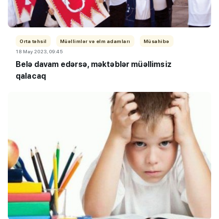
Orta təhsil
Müəllimlər və elm adamları
Müsahibə
18 May 2023, 09:45
B
elə davam edərsə, məktəblər müəllimsiz
qalacaq