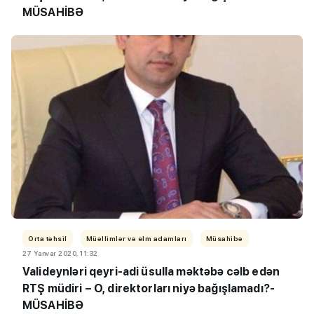
MÜSAHİBƏ
Orta təhsil
Müəllimlər və elm adamları
Müsahibə
27 Yanvar 2020, 11:32
Valideynləri qeyri-adi üsulla məktəbə cəlb edən
RTŞ müdiri – O, direktorları niyə bağışlamadı?-
MÜSAHİBƏ