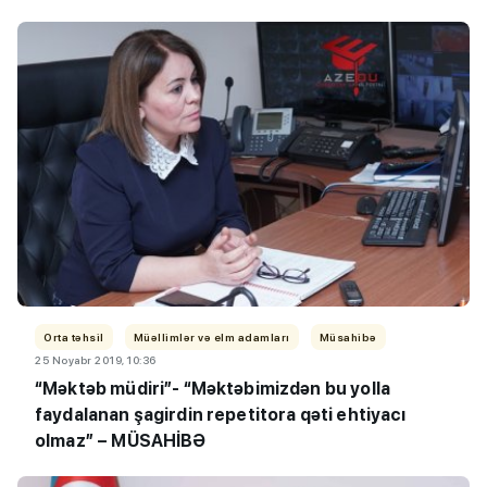
Orta təhsil
Müəllimlər və elm adamları
Müsahibə
25 Noyabr 2019, 10:36
“Məktəb müdiri”- “Məktəbimizdən bu yolla
faydalanan şagirdin repetitora qəti ehtiyacı
olmaz” – MÜSAHİBƏ