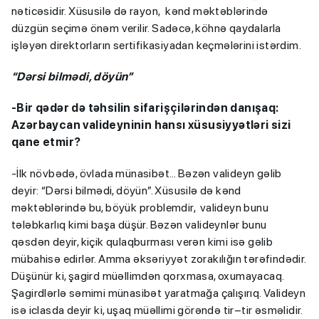
nəticəsidir. Xüsusilə də rayon, kənd məktəblərində
düzgün seçimə önəm verilir. Sadəcə, köhnə qaydalarla
işləyən direktorların sertifikasiyadan keçmələrini istərdim.
“Dərsi bilmədi, döyün”
-Bir qədər də təhsilin sifarişçilərindən danışaq:
Azərbaycan valideyninin hansı xüsusiyyətləri sizi
qane etmir?
-İlk növbədə, övlada münasibət… Bəzən valideyn gəlib
deyir: “Dərsi bilmədi, döyün”. Xüsusilə də kənd
məktəblərində bu, böyük problemdir, valideyn bunu
tələbkarlıq kimi başa düşür. Bəzən valideynlər bunu
qəsdən deyir, kiçik qulaqburması verən kimi isə gəlib
mübahisə edirlər. Amma əksəriyyət zorakılığın tərəfindədir.
Düşünür ki, şagird müəllimdən qorxmasa, oxumayacaq.
Şagirdlərlə səmimi münasibət yaratmağa çalışırıq. Valideyn
isə iclasda deyir ki, uşaq müəllimi görəndə tir–tir əsməlidir.