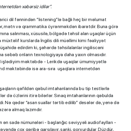
ernetdən xəbərsiz idilər”.
ici dil fənnindən “listening”lə bağlı heç bir məlumat
özlər, mətn və qrammatika öyrənməkdən ibarətdir. Buna görə
ına salınması, xüsusilə, bölgədə təhsil alan uşaqlar üçün
 müxtəlif kurslarda İngilis dili müəllimi kimi fəaliyyət
şahidə edirdim ki, şəhərdə təhsilalanlar ingiliscəni
a səbəb onların texnologiyaya daha yaxın olmasıdır.
əl işlədiyim məktəbdə - Lerikdə uşaqlar ümumiyyətlə
kənd məktəbində isə ara-sıra uşaqlara internetdən
ı”- MİQ,
"Həftənin təhsil icmalı": Qəbul
r və qəbul
marafonu başa çatdı,
müəllimlərin nəticələri dəyişdi..
aqların qəfildən qəbul imtahanlarında bu tip testlərlə
dlər də özlərini itirə bilərlər. Sınaq imtahanlarının qəbulda
di. Nə qədər “asan suallar tərtib edilib” desələr də, yenə də
zərə almaq lazımdır.
ən sadə nümunələri - başlanğıc səviyyəli audiofaylları -
ləyəndə çox qəribə qarşılayır, sanki, qorxurdular. Düzdür,