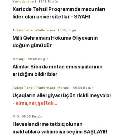
Xaricdə təhsil
11:12, Bu gün
Xaricdə Təhsil Proqramında məzunları
lider olan universitetlər - SİYAHI
AzEdu Təhsil Platforması
10:35, Bu gün
Milli Qəhrəmanı Hökumə Əliyevanın
doğum günüdür
Maraqlı
09:49, Bu gün
Alimlər Sibirdə metan emissiyalarının
artdığını bildiriblər
AzEdu Təhsil Platforması
Maraqlı
09:34, Bu gün
Uşaqların allergiyası üçün riskli meyvələr
-
alma,nar,şaftalı...
MİQ
09:03, Bu gün
Həvəsləndirmə tətbiq olunan
məktəblərə vakansiya seçimi BAŞLAYIR