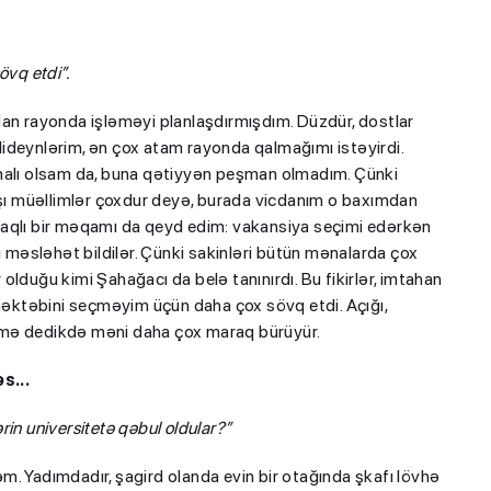
vq etdi”.
dan rayonda işləməyi planlaşdırmışdım. Düzdür, dostlar
ideynlərim, ən çox atam rayonda qalmağımı istəyirdi.
tmalı olsam da, buna qətiyyən peşman olmadım. Çünki
ı müəllimlər çoxdur deyə, burada vicdanım o baxımdan
raqlı bir məqamı da qeyd edim: vakansiya seçimi edərkən
əsləhət bildilər. Çünki sakinləri bütün mənalarda çox
r olduğu kimi Şahağacı da belə tanınırdı. Bu fikirlər, imtahan
ktəbini seçməyim üçün daha çox sövq etdi. Açığı,
 etmə dedikdə məni daha çox maraq bürüyür.
s...
ərin universitetə qəbul oldular?”
. Yadımdadır, şagird olanda evin bir otağında şkafı lövhə