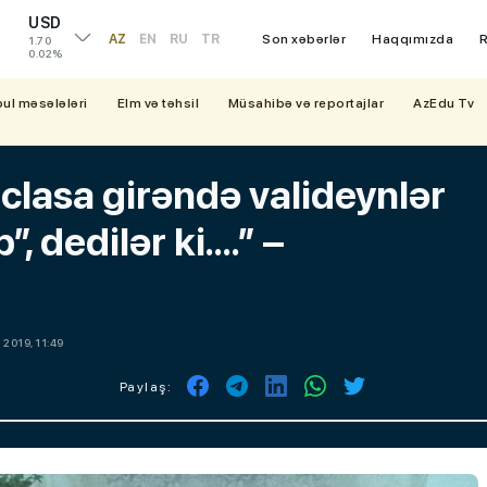
USD
AZ
EN
RU
TR
Son xəbərlər
Haqqımızda
R
1.70
0.02%
bul məsələləri
Elm və təhsil
Müsahibə və reportajlar
AzEdu Tv
İclasa girəndə valideynlər
dedilər ki....” –
 2019, 11:49
Paylaş: