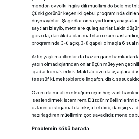
məndən əvvəlki İngilis dili müəllimi də belə mətnl
Çünki görünür keçənilki qəbul proqramında dinlə
düşməyiblər. Şagirdlər öncə yad kimi yanaşsalar d
saytları izləyib, mətnlərə qulaq asırlar. Lakin dü
görə də, dərslikdə olan mətnləri özüm səsləndirir,
proqramında 3-ü açıq, 3-ü qapalı olmaqla 6 sual 
Artıq yaşlı müəllimlər də bəzən gənc həmkarlardan 
yaxın olmadıqlarından onlar üçün müəyyən çətinlik
BMU-İNHA ikili d
qədər kömək edirik. Məktəb özü də uşaqlara dəstə
proqramına qəbul
təəssüf ki, məktəblərdə linqafon, disk, səsucaldıcı
keçirilib
Özüm də müəllim olduğum üçün heç vaxt həmkarlar
səsləndirmək istəmirəm. Düzdür, müəllimlərimiz 
özlərini o istiqamətdə inkişaf etdirib, danışıq və
hazırlaşdıran müəllimim çox savadlıdır, mənə qəbu
Problemin kökü barədə