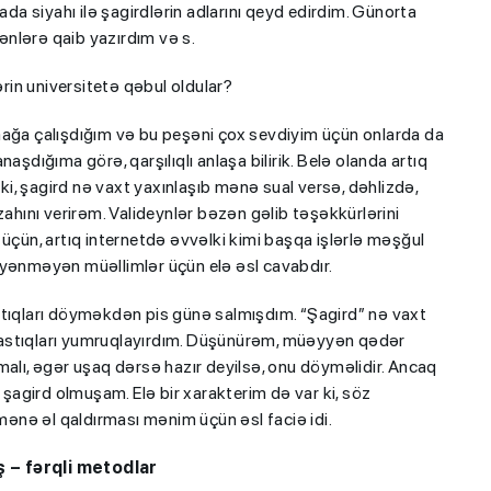
ada siyahı ilə şagirdlərin adlarını qeyd edirdim. Günorta
nlərə qaib yazırdım və s.
ərin universitetə qəbul oldular?
mağa çalışdığım və bu peşəni çox sevdiyim üçün onlarda da
aşdığıma görə, qarşılıqlı anlaşa bilirik. Belə olanda artıq
 ki, şagird nə vaxt yaxınlaşıb mənə sual versə, dəhlizdə,
zahını verirəm. Valideynlər bəzən gəlib təşəkkürlərini
rı üçün, artıq internetdə əvvəlki kimi başqa işlərlə məşğul
 bəyənməyən müəllimlər üçün elə əsl cavabdır.
stıqları döyməkdən pis günə salmışdım. “Şagird” nə vaxt
yastıqları yumruqlayırdım. Düşünürəm, müəyyən qədər
olmalı, əgər uşaq dərsə hazır deyilsə, onu döyməlidir. Ancaq
agird olmuşam. Elə bir xarakterim də var ki, söz
ənə əl qaldırması mənim üçün əsl faciə idi.
ş – fərqli metodlar