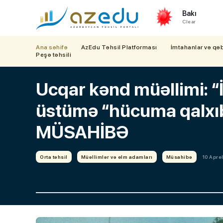
Bakı
Clear
Ana səhifə
AzEdu Təhsil Platforması
İmtahanlar və qə
Peşə təhsili
Ucqar kənd müəllimi: “
üstümə “hücuma qalxıb”, 
MÜSAHİBƏ
Orta təhsil
Müəllimlər və elm adamları
Müsahibə
10 Aprel