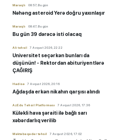
Maraqlı
08:57, Bu gün
Nəhəng asteroid Yerə doğru yaxınlaşır
Maraqlı
08:47, Bu gün
Bu gün 39 dərəcə isti olacaq
Ali təhsil
7 Avqust 2026, 22:22
Universitet seçərkən bunları da
düşünün! - Rektordan abituriyentlərə
ÇAĞIRIŞ
Hadisə
7 Avqust 2026, 20:16
Ağdaşda erkən nikahın qarşısı alındı
AzEdu Təhsil Platforması
7 Avqust 2026, 17:36
Küləkli hava şəraiti ilə bağlı sarı
xəbərdarlıq verilib
Məktəbəqədər təhsil
7 Avqust 2026, 17:02