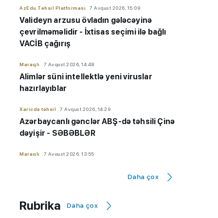
AzEdu Təhsil Platforması
7 Avqust 2026, 15:09
Valideyn arzusu övladın gələcəyinə
çevrilməməlidir - İxtisas seçimi ilə bağlı
VACİB çağırış
Maraqlı
7 Avqust 2026, 14:48
Alimlər süni intellektlə yeni viruslar
hazırlayıblar
Xaricdə təhsil
7 Avqust 2026, 14:29
Azərbaycanlı gənclər ABŞ-də təhsili Çinə
dəyişir - SƏBƏBLƏR
Maraqlı
7 Avqust 2026, 13:55
Avqust ayında Günəş və Ay tutulmaları
Daha çox
baş verəcək
AzEdu Təhsil Platforması
7 Avqust 2026, 13:38
Rubrika
Daha çox
Azərbaycanla Tacikistan arasında