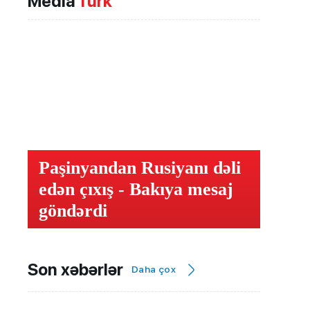
Media
Türk
Paşinyandan Rusiyanı dəli
edən çıxış - Bakıya mesaj
göndərdi
Son xəbərlər
Daha çox