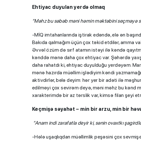
Ehtiyac duyulan yerdə olmaq
“Məhz bu səbəb məni həmin məktəbini seçməyə sö
-MİQ imtahanlarında iştirak edəndə, elə ən başın
Bakıda qalmağım üçün çox təkid etdilər, amma val
Əvvəl özüm də sırf atamın istəyi ilə kəndə qayı
kənddə mənə daha çox ehtiyac var. Şəhərdə yaxş
daha rahatdı ki, ehtiyac duyulduğu yerdəyəm. Ma
mənə hazırda müəllim işlədiyim kəndi yazmamağı m
aktivdirlər, belə deyim: hər yer bir adəti ilə məşhu
edilməyi çox sevirəm deyə, məni məhz bu kənd mə
xarakterimdə bir az tərslik var, kimsə filan şeyi
Keçmişə səyahət – min bir arzu, min bir həvə
“Anam indi zarafatla deyir ki, sənin ovaxtkı şagirdl
-Hələ uşaqlıqdan müəllimlik peşəsini çox sevmişəm