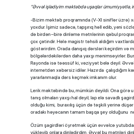
“Əvvəl işlədiyim məktəbdə uşaqlar ümumiyyətlə, int
-Bizim məktəb proqramında (V-XI siniflər üzrə) xar
yoxdur. İşimiz sadəcə, tapşırıq həll edib, yeni s
də birdən–birə dinləmə mətnlərinin qəbul proqram
çox çətindir. Hələ magistr təhsili aldığım vaxtlarda
göstərirdim. Orada danışıq dərsləri keçirdim və mü
bölgələrdəkilərdən daha yaxşı mənimsəyirlər. Bun
Rayonda isə təəssüf ki, vəziyyət belə deyil. Əvv
internetdən xəbərsiz idilər. Hazırda çalışdığım 
“Həftənin təhsil icmal
yararlanmaqla dərs keçmək imkanım olur.
lisey seçimi, bağçala
imtahanları...
Lerik məktəbində bu, mümkün deyildi. Ona görə uş
tanış olmaları yaxşı hal deyil; lap elə savadlı şagir
olduğu kimi, buraxılış üçün də təşkili yerinə düşər
oradakı həyəcanın tamam başqa şey olduğunu nə
Özüm şagirdləri öyrətmək üçün əvvəlcə yutubdan 
yükləyib onlara dinlədirdim. Əvvəl bu mətnləri din