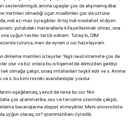
əri səsləndirmişdi, amma uşaqlar çox da alışmamışdılar.
mə mətnləri olmadığı üçün müəllimlər çox da üstünə
a, indi az-maz öyrəşiblər. Artıq indi məsləhət etdiyim
şünürəm, yutubdakı materiallarla kifayətlənmək olmaz, ona
 ona uyğun testlər tərtib edirəm. Tutaq ki, DİM
nəzərdə tutursa, mən də eynən o cür hazırlayıram.
dinləmə mətnləri istəyirlər. Yaşlı nəsil internetə çox da
lər olur və biz onlara bu istiqamətdə əlimizdən gəldiyi
iplom
MİQ balına görə Bakı üzrə
k olmağa çalışır, sınaq imtahanları təşkil edir və s. Amma
 imtahanları
birinci, respublika üzrə beşi
 və s. bu kimi texniki avandanlıqlar yoxdur.
OLDU
ımı aşağılamaq, yaxud da nəsə bu cür fikir
daha çox qrammatika, oxu və tərcümə üzərində çalışıb,
 dinləmə bacarıqlarına diqqət etməyiblər. Məni universitetə
la uyğun olaraq, sırf qrammatikanı öyrədib.