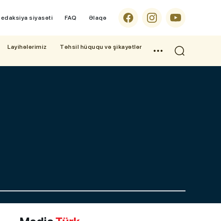
edaksiya siyasəti
FAQ
Əlaqə
Layihələrimiz
Təhsil hüququ və şikayətlər