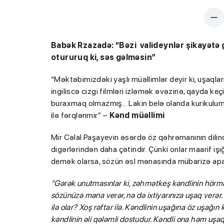
Babək Rzazadə: “Bəzi valideynlər şikayətə gə
otururuq ki, səs
gəlməsin”
“Məktəbimizdəki yaşlı müəllimlər deyir ki, uşaql
ingiliscə cizgi filmləri izləmək əvəzinə, qayda k
buraxmaq olmazmış... Lakin belə olanda kurikulu
ilə fərqlənmir” –
Kənd müəllimi
Mir Cəlal Paşayevin əsərdə öz qəhrəmanının dilind
digərlərindən daha çətindir. Çünki onlar maarif iş
demək olarsa, sözün əsl mənasında mübarizə apar
“Gərək unutmasınlar ki, zəhmətkeş kəndlinin hörmət
sözünüzə məna verər, nə də ixtiyarınıza uşaq verər.
ilə olar? Xoş rəftar ilə. Kəndlinin uşağına öz uşağın
kəndlinin əli qələmli dostudur. Kəndli ona həm uş