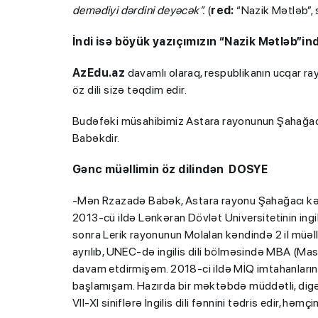
demədiyi dərdini deyəcək”.
(
red:
“Nazik Mətləb”,
İndi isə böyük yazıçımızın “Nazik Mətləb”in
AzEdu.az
davamlı olaraq, respublikanın ucqar ray
öz dili sizə təqdim edir.
Budəfəki müsahibimiz Astara rayonunun Şahağacı 
Babəkdir.
Gənc müəllimin öz dilindən DOSYE
-Mən Rzazadə Babək, Astara rayonu Şahağacı kənd 
2013-cü ildə Lənkəran Dövlət Universitetinin ingil
sonra Lerik rayonunun Molalan kəndində 2 il müəll
ayrılıb, UNEC-də ingilis dili bölməsində MBA (Mast
davam etdirmişəm. 2018-ci ildə MİQ imtahanlarınd
başlamışam. Hazırda bir məktəbdə müddətli, digə
VII-XI siniflərə İngilis dili fənnini tədris edir, həm