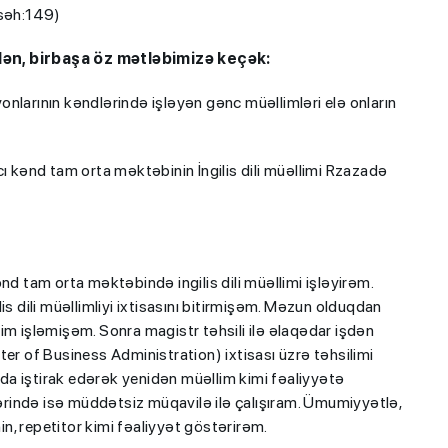
 səh:149)
dən, birbaşa öz mətləbimizə keçək:
onlarının kəndlərində işləyən gənc müəllimləri elə onların
kənd tam orta məktəbinin İngilis dili müəllimi Rzazadə
tam orta məktəbində ingilis dili müəllimi işləyirəm.
is dili müəllimliyi ixtisasını bitirmişəm. Məzun olduqdan
im işləmişəm. Sonra magistr təhsili ilə əlaqədar işdən
er of Business Administration) ixtisası üzrə təhsilimi
a iştirak edərək yenidən müəllim kimi fəaliyyətə
rində isə müddətsiz müqavilə ilə çalışıram. Ümumiyyətlə,
çinin, repetitor kimi fəaliyyət göstərirəm.