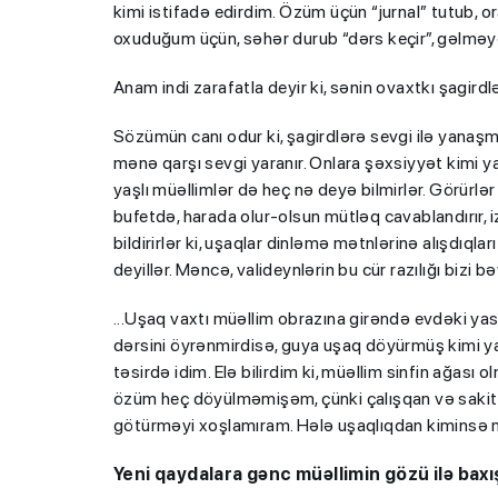
kimi istifadə edirdim. Özüm üçün “jurnal” tutub, or
oxuduğum üçün, səhər durub “dərs keçir”, gəlməyə
Anam indi zarafatla deyir ki, sənin ovaxtkı şagirdl
Sözümün canı odur ki, şagirdlərə sevgi ilə yanaş
mənə qarşı sevgi yaranır. Onlara şəxsiyyət kimi yan
yaşlı müəllimlər də heç nə deyə bilmirlər. Görürlər
bufetdə, harada olur-olsun mütləq cavablandırır, i
bildirirlər ki, uşaqlar dinləmə mətnlərinə alışdıqla
deyillər. Məncə, valideynlərin bu cür razılığı bizi
...Uşaq vaxtı müəllim obrazına girəndə evdəki ya
dərsini öyrənmirdisə, guya uşaq döyürmüş kimi 
təsirdə idim. Elə bilirdim ki, müəllim sinfin ağası 
özüm heç döyülməmişəm, çünki çalışqan və sakit ş
götürməyi xoşlamıram. Hələ uşaqlıqdan kiminsə m
Yeni qaydalara gənc müəllimin gözü ilə baxı