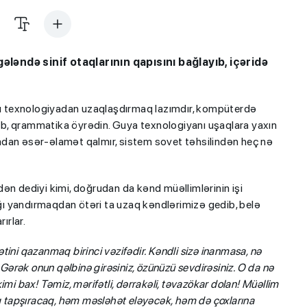
ləndə sinif otaqlarının qapısını bağlayıb, içəridə
arı texnologiyadan uzaqlaşdırmaq lazımdır, kompüterdə
eçib, qrammatika öyrədin. Guya texnologiyanı uşaqlara yaxın
mdan əsər-əlamət qalmır, sistem sovet təhsilindən heç nə
ən dediyi kimi, doğrudan da kənd müəllimlərinin işi
ığı yandırmaqdan ötəri ta uzaq kəndlərimizə gedib, belə
ırlar.
ini qazanmaq birinci vəzifədir. Kəndli sizə inanmasa, nə
 Gərək onun qəlbinə girəsiniz, özünüzü sevdirəsiniz. O da nə
 kimi bax! Təmiz, mərifətli, dərrakəli, təvazökar dolan! Müəllim
aq tapşıracaq, həm məsləhət eləyəcək, həm də çoxlarına