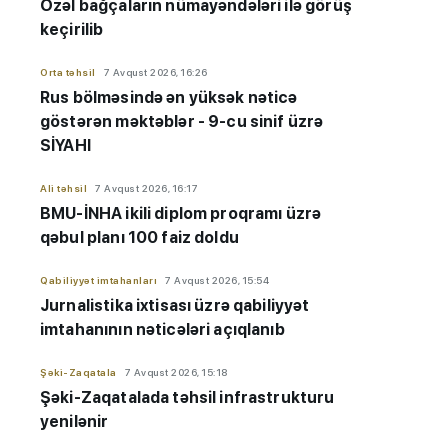
Özəl bağçaların nümayəndələri ilə görüş
keçirilib
Orta təhsil
7 Avqust 2026, 16:26
Rus bölməsində ən yüksək nəticə
göstərən məktəblər - 9-cu sinif üzrə
SİYAHI
Ali təhsil
7 Avqust 2026, 16:17
BMU-İNHA ikili diplom proqramı üzrə
qəbul planı 100 faiz doldu
Qabiliyyət imtahanları
7 Avqust 2026, 15:54
Jurnalistika ixtisası üzrə qabiliyyət
imtahanının nəticələri açıqlanıb
Şəki-Zaqatala
7 Avqust 2026, 15:18
Şəki-Zaqatalada təhsil infrastrukturu
yenilənir