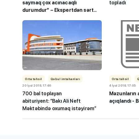
saymaq çox acınacaqlı
topladı
durumdur” – Ekspertdən sərt
yanaşma
Dünyanın ən yax
sistemləri: uşaq
daha xoşbəxt b
Orta təhsil
Qəbul imtahanları
Orta təhsil
20 İyul 2018, 17:46
4 İyul 2018, 17:05
700 bal toplayan
Məzunların a
abituriyent: “Bakı Ali Neft
açıqlandı 
Məktəbində oxumaq istəyirəm”