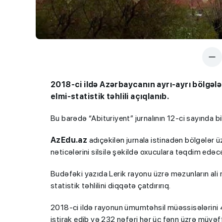
2018-ci ildə Azərbaycanın ayrı-ayrı bölgələ
elmi-statistik təhlili açıqlanıb.
Bu barədə “Abituriyent” jurnalının 12-ci sayında bild
AzEdu.az
adıçəkilən jurnala istinadən bölgələr ü
nəticələrini silsilə şəkildə oxuculara təqdim edəc
Budəfəki yazıda Lerik rayonu üzrə məzunların ali
statistik təhlilini diqqətə çatdırırıq.
2018-ci ildə rayonun ümumtəhsil müəssisələrini 47
iştirak edib və 232 nəfəri hər üç fənn üzrə müvəf