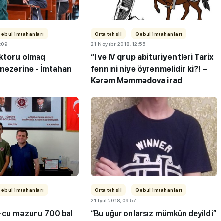
Qəbul imtahanları
Orta təhsil
Qəbul imtahanları
:09
21 Noyabr 2018, 12:55
ktoru olmaq
“I və IV qrup abituriyentləri Tarix
 nəzərinə - İmtahan
fənnini niyə öyrənməlidir ki?! –
Kərəm Məmmədova irad
ı”- MİQ,
"Həftənin təhsil icmalı": Qəbul
r və qəbul
marafonu başa çatdı,
müəllimlərin nəticələri dəyişdi..
Qəbul imtahanları
Orta təhsil
Qəbul imtahanları
21 İyul 2018, 09:57
9-cu məzunu 700 bal
“Bu uğur onlarsız mümkün deyildi”