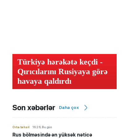
Türkiyə hərəkətə keçdi -
Qırıcılarını Rusiyaya görə
havaya qaldırdı
Son xəbərlər
Daha çox
Orta təhsil
16:26, Bu gün
Rus bölməsində ən yüksək nəticə