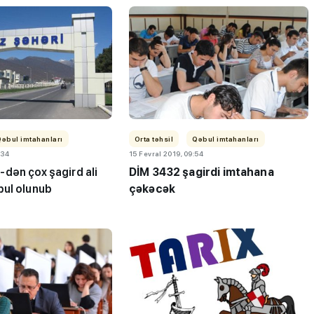
Qəbul imtahanları
Orta təhsil
Qəbul imtahanları
:34
15 Fevral 2019, 09:54
dən çox şagird ali
DİM 3432 şagirdi imtahana
ul olunub
çəkəcək