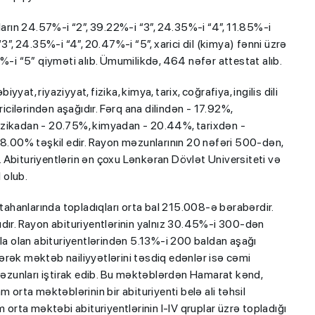
ların 24.57%-i “2”, 39.22%-i “3”, 24.35%-i “4”, 11.85%-i
3”, 24.35%-i “4”, 20.47%-i “5”, xarici dil (kimya) fənni üzrə
%-i “5” qiyməti alıb. Ümumilikdə, 464 nəfər attestat alıb.
yyat, riyaziyyat, fizika, kimya, tarix, coğrafiya, ingilis dili
ricilərindən aşağıdır. Fərq ana dilindən - 17.92%,
izikadan - 20.75%, kimyadan - 20.44%, tarixdən -
38.00% təşkil edir. Rayon məzunlarının 20 nəfəri 500-dən,
 Abituriyentlərin ən çoxu Lənkəran Dövlət Universiteti və
 olub.
mtahanlarında topladıqları orta bal 215.008-ə bərabərdir.
ıdır. Rayon abituriyentlərinin yalnız 30.45%-i 300-dən
əla olan abituriyentlərindən 5.13%-i 200 baldan aşağı
ərək məktəb nailiyyətlərini təsdiq edənlər isə cəmi
zunları iştirak edib. Bu məktəblərdən Hamarat kənd,
rta məktəblərinin bir abituriyenti belə ali təhsil
rta məktəbi abituriyentlərinin I-IV qruplar üzrə topladığı