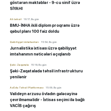
göstərən məktəblər - 9-cu sinif üzrə
SİYAHI
Ali təhsil
16:17, Bu gün
BMU-İNHA ikili diplom proqramı üzrə
qəbul planı 100 faiz doldu
Qabiliyyət imtahanları
15:54, Bu gün
Jurnalistika ixtisası üzrə qabiliyyət
imtahanının nəticələri açıqlanıb
Şəki-Zaqatala
15:18, Bu gün
Şəki-Zaqatalada təhsil infrastrukturu
yenilənir
AzEdu Təhsil Platforması
15:09, Bu gün
Valideyn arzusu övladın gələcəyinə
çevrilməməlidir - İxtisas seçimi ilə bağlı
VACİB çağırış