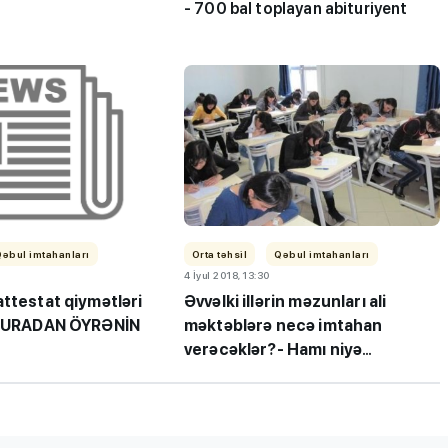
- 700 bal toplayan abituriyent
şı bağça
MİQ balına görə Bakı üzrə
lar harada
birinci, respublika üzrə beşi
öyüyür?
OLDU
Qəbul imtahanları
Orta təhsil
Qəbul imtahanları
4 İyul 2018, 13:30
ttestat qiymətləri
Əvvəlki illərin məzunları ali
- BURADAN ÖYRƏNİN
məktəblərə necə imtahan
verəcəklər?- Hamı niyə
narahatdır?