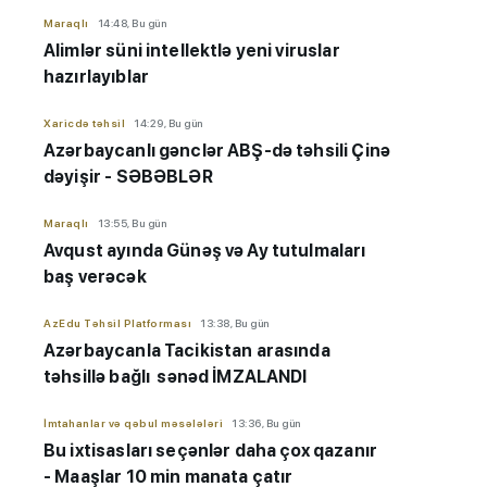
Maraqlı
14:48, Bu gün
Alimlər süni intellektlə yeni viruslar
hazırlayıblar
Xaricdə təhsil
14:29, Bu gün
Azərbaycanlı gənclər ABŞ-də təhsili Çinə
dəyişir - SƏBƏBLƏR
Maraqlı
13:55, Bu gün
Avqust ayında Günəş və Ay tutulmaları
baş verəcək
AzEdu Təhsil Platforması
13:38, Bu gün
Azərbaycanla Tacikistan arasında
təhsillə bağlı sənəd İMZALANDI
İmtahanlar və qəbul məsələləri
13:36, Bu gün
Bu ixtisasları seçənlər daha çox qazanır
- Maaşlar 10 min manata çatır