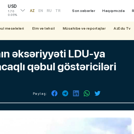
USD
AZ
EN
RU
TR
Son xəbərlər
Haqqımızda
R
1.70
0.05%
bul məsələləri
Elm və təhsil
Müsahibə və reportajlar
AzEdu Tv
ın əksəriyyəti LDU-ya
caqlı qəbul göstəriciləri
Paylaş: