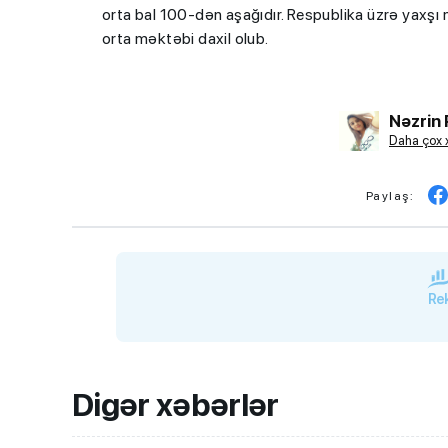
orta bal 100-dən aşağıdır. Respublika üzrə yaxşı
orta məktəbi daxil olub.
Nəzrin
Daha çox 
Paylaş:
Rek
Digər xəbərlər