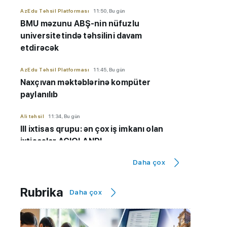
AzEdu Təhsil Platforması
11:50, Bu gün
BMU məzunu ABŞ-nin nüfuzlu
universitetində təhsilini davam
etdirəcək
AzEdu Təhsil Platforması
11:45, Bu gün
Naxçıvan məktəblərinə kompüter
paylanılıb
Ali təhsil
11:34, Bu gün
III ixtisas qrupu: ən çox iş imkanı olan
ixtisaslar AÇIQLANDI
Daha çox
Maraqlı
11:29, Bu gün
ABŞ-də doğulan hər uşaq artıq vətəndaş
olmayacaq
Rubrika
Daha çox
AzEdu Təhsil Platforması
10:50, Bu gün
BMU-da yeniliklər: 3 ikili diplom proqramı