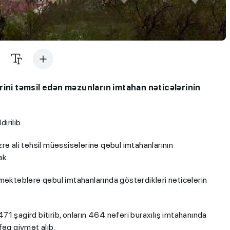
rini təmsil edən məzunların imtahan nəticələrinin
irilib.
zrə ali təhsil müəssisələrinə qəbul imtahanlarının
ək.
 məktəblərə qəbul imtahanlarında göstərdikləri nəticələrin
1 şagird bitirib, onların 464 nəfəri buraxılış imtahanında
fəq qiymət alıb.