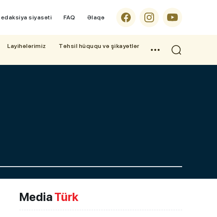
edaksiya siyasəti
FAQ
Əlaqə
Layihələrimiz
Təhsil hüququ və şikayətlər
Media
Türk