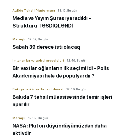
AzEdu Təhsil Platforması
13:12, Bu gün
Media və Yayım Şurası yaradıldı -
Strukturu TƏSDİQLƏNDİ
Maraqlı
12:52, Bu gün
Sabah 39 dərəcə isti olacaq
İmtahanlar və qəbul məsələləri
12:49, Bu gün
Bir vaxtlar oğlanların ilk seçimi idi - Polis
Akademiyası hələ də populyardır?
Bakı şəhəri üzrə Təhsil İdarəsi
12:46, Bu gün
Bakıda 7 təhsil müəssisəsində təmir işləri
aparılır
Maraqlı
12:32, Bu gün
NASA: Pluton düşündüyümüzdən daha
aktivdir