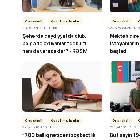
Orta təhsil
Qəbul imtahanları
Orta təhsil
23 Dekabr 2018, 13:55
22 Noyabr 2018, 10
Şəhərdə qeydiyyatda olub,
Məktəb dire
bölgədə oxuyanlar "qəbul"u
istəyənlərin
harada verəcəklər? - RƏSMİ
başladı
“Həftənin təhsil icmal
lisey seçimi, bağçala
imtahanları...
Orta təhsil
Qəbul imtahanları
Orta təhsil
22 İyul 2018, 16:51
21 İyul 2018, 10:25
“700 ballıq nəticəni xoşbəxtlik
Bu liseyin 1