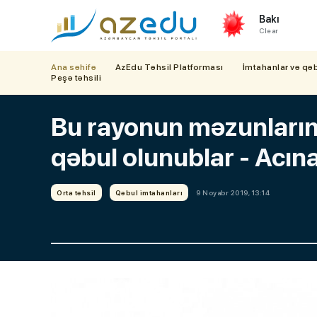
Bakı
Clear
Ana səhifə
AzEdu Təhsil Platforması
İmtahanlar və qə
Peşə təhsili
Bu rayonun məzunların
qəbul olunublar - Acına
Orta təhsil
Qəbul imtahanları
9 Noyabr 2019, 13:14