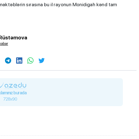
 məktəblərin sırasına bu il rayonun Monidigah kənd tam
 Rüstəmova
xəbər
lamınız burada
728x90