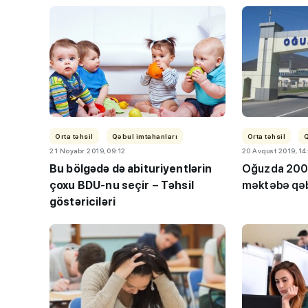
Orta təhsil
Qəbul imtahanları
Orta təhsil
21 Noyabr 2019, 09:12
20 Avqust 2019, 14
Bu
bölgədə də abituriyentlərin
Oğuzda 200-
çoxu BDU-nu seçir – Təhsil
məktəbə qəb
göstəriciləri