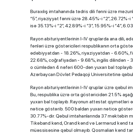
Buraxılış imtahanında tədris dili fənni üzrə məzun
“5”, riyaziyyat fənni üzrə 28.45%-i “2”, 26.72%-i “
isə 35.13%-i “2”, 42.89%-i “3”, 15.95%-i “4”, 6.03
Rayon abituriyentlərinin I-IV qruplarda ana dili, ədəbi
fənləri üzrə göstəriciləri respublikanın orta göstə
ədəbiyyatdan - 18.26%, riyaziyyatdan - 6.60%, f
22.68%, coğrafiyadan - 9.68%, ingilis dilindən - 
o cümlədən 4 nəfəri 600-dən yuxarı bal toplayıb.
Azərbaycan Dövlət Pedaqoji Universitetinə qəbul
Rayon abituriyentlərinin I-IV qruplar üzrə qəbul i
Bu, respublika üzrə orta göstəricidən 21.5% aşağ
yuxarı bal toplayıb. Rayonun attestat qiymətləri 
nəticə göstərib. 500 baldan yuxarı nəticə göstər
30.77%-dir. Qəbul imtahanlarında 37 məktəbin mə
Tikəband kənd, Orand kənd və Lərmərud kənd tam o
müəssisəsinə qəbul olmayıb. Qosmalian kənd tam o