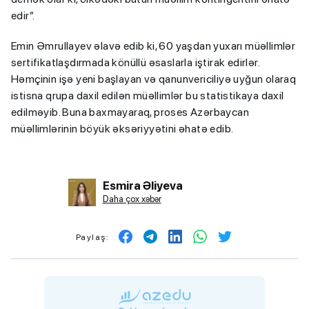
edir”.
Emin Əmrullayev əlavə edib ki, 60 yaşdan yuxarı müəllimlər
sertifikatlaşdırmada könüllü əsaslarla iştirak edirlər.
Həmçinin işə yeni başlayan və qanunvericiliyə uyğun olaraq
istisna qrupa daxil edilən müəllimlər bu statistikaya daxil
edilməyib. Buna baxmayaraq, proses Azərbaycan
müəllimlərinin böyük əksəriyyətini əhatə edib.
Esmira Əliyeva
Daha çox xəbər
Paylaş: