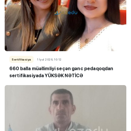
Sertifikasiya
1 İyul 2026, 10:12
660 balla müəllimliyi seçən gənc pedaqoqdan
sertifikasiyada YÜKSƏK NƏTİCƏ