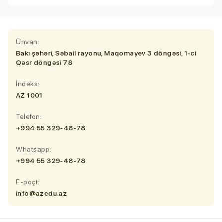
Ünvan:
Bakı şəhəri, Səbail rayonu, Maqomayev 3 döngəsi, 1-ci
Qəsr döngəsi 78
İndeks:
AZ 1001
Telefon:
+994 55 329-48-78
Whatsapp:
+994 55 329-48-78
E-poçt:
info@azedu.az