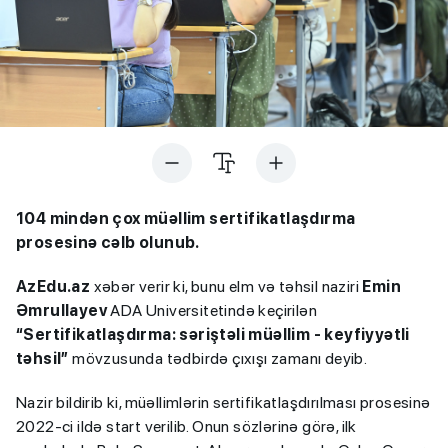
104 mindən çox müəllim sertifikatlaşdırma
prosesinə cəlb olunub.
AzEdu.az
xəbər verir ki, bunu elm və təhsil naziri
Emin
Əmrullayev
ADA Universitetində keçirilən
“Sertifikatlaşdırma: səriştəli müəllim - keyfiyyətli
təhsil”
mövzusunda tədbirdə çıxışı zamanı deyib.
Nazir bildirib ki, müəllimlərin sertifikatlaşdırılması prosesinə
2022-ci ildə start verilib. Onun sözlərinə görə, ilk