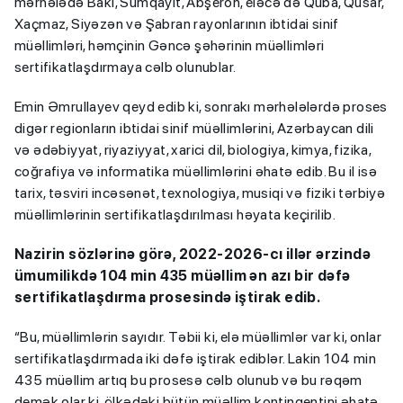
mərhələdə Bakı, Sumqayıt, Abşeron, eləcə də Quba, Qusar,
Xaçmaz, Siyəzən və Şabran rayonlarının ibtidai sinif
müəllimləri, həmçinin Gəncə şəhərinin müəllimləri
sertifikatlaşdırmaya cəlb olunublar.
Emin Əmrullayev qeyd edib ki, sonrakı mərhələlərdə proses
digər regionların ibtidai sinif müəllimlərini, Azərbaycan dili
və ədəbiyyat, riyaziyyat, xarici dil, biologiya, kimya, fizika,
coğrafiya və informatika müəllimlərini əhatə edib. Bu il isə
tarix, təsviri incəsənət, texnologiya, musiqi və fiziki tərbiyə
müəllimlərinin sertifikatlaşdırılması həyata keçirilib.
Nazirin sözlərinə görə, 2022-2026-cı illər ərzində
ümumilikdə 104 min 435 müəllim ən azı bir dəfə
sertifikatlaşdırma prosesində iştirak edib.
“Bu, müəllimlərin sayıdır. Təbii ki, elə müəllimlər var ki, onlar
sertifikatlaşdırmada iki dəfə iştirak ediblər. Lakin 104 min
435 müəllim artıq bu prosesə cəlb olunub və bu rəqəm
demək olar ki, ölkədəki bütün müəllim kontingentini əhatə