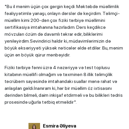
"Bu il mənim üçün çox gərgin keçdi. Məktəbdə müəllimlik
fəaliyyətimlə yanaşı, onlayn dərslər də keçirdim. Təlimçi-
müəllim kimi 200-dən çox fiziki tərbiyə müəllimini
sertifikasiya imtahanına hazırladım. Dərs keçdikcə
mövzuları özüm də davamlı təkrar edir, biliklərimi
yeniləyirdim.Sevindirici haldır ki, müdavimlərimizin də
böyük əksəriyyəti yüksək nəticələr əldə etdilər. Bu, mənim
üçün ən böyük qürur mənbəyidir.
Fiziki tərbiyə fənni üzrə 4 nəzəriyyə və test toplusu
kitabının müəllifi olmağım və təxminən 8 illik təlimçilik
təcrübəm sayəsində imtahandakı suallar mənə rahat və
anlaşılan gəldi.İnanıram ki, hər bir müəllim öz ixtisasını
dərindən bilməli, daim inkişaf etdirməli və bu bilikləri tədris
prosesində uğurla tətbiq etməlidir".
Esmira Əliyeva