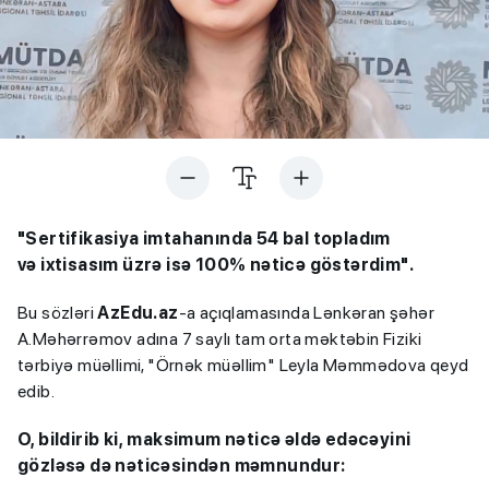
"Sertifikasiya imtahanında 54 bal topladım
və ixtisasım üzrə isə 100% nəticə göstərdim".
Bu sözləri
AzEdu.az
-a açıqlamasında Lənkəran şəhər
A.Məhərrəmov adına 7 saylı tam orta məktəbin Fiziki
tərbiyə müəllimi, "Örnək müəllim" Leyla Məmmədova qeyd
edib.
O, bildirib ki, maksimum nəticə əldə edəcəyini
gözləsə də nəticəsindən məmnundur: