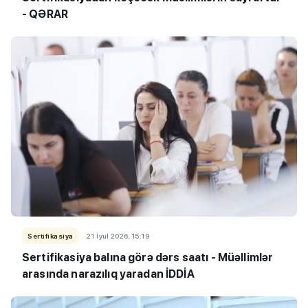
- QƏRAR
Sertifikasiya
21 İyul 2026, 15:19
Sertifikasiya balına görə dərs saatı - Müəllimlər
arasında narazılıq yaradan İDDİA