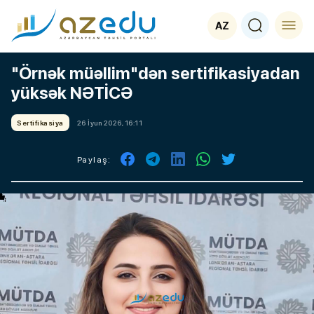
AZ
"Örnək müəllim"dən sertifikasiyadan
yüksək NƏTİCƏ
Sertifikasiya
26 İyun 2026, 16:11
Paylaş: