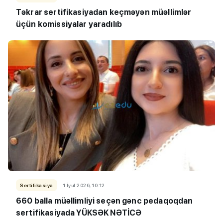
Təkrar sertifikasiyadan keçməyən müəllimlər
üçün komissiyalar yaradılıb
Sertifikasiya
1 İyul 2026, 10:12
660 balla müəllimliyi seçən gənc pedaqoqdan
sertifikasiyada YÜKSƏK NƏTİCƏ