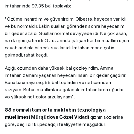
imtahanında 97,35 bal toplayıb:
"Özümə inanırdım və güvənirdim. Əlbəttə, həyəcan var idi
və bu normaldır. Lakin sualları görəndən sonra həyəcanım
bir qədər azaldı. Suallar normal səviyyədə idi. Nə çox asan,
nə də çox çətin idi. Öz üzərində çalışan hər bir müəllim üçün
cavablandırıla biləcək suallar idi. İmtahan mənə çətin
gəlmədi, rahat keçdi.
Açığı, özümdən daha yüksək bal gözləyirdim. Amma
imtahan zamanı yaşanan həyəcan insanı bir qədər çaşdırır.
Buna baxmayaraq, 55 bal topladım və nəticəmdən
razıyam. Bütün müəllimlərə gələcək imtahanlarda uğurlar
və yüksək nəticələr arzulayıram".
88 nömrəli tam orta məktəbin texnologiya
müəlliməsi Mürşüdova Gözəl Vidadi
qıznın sözlərinə
görə, beş ildir ki, pedaqoji fəaliyyətlə məşğuldur: