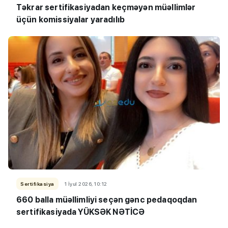
Təkrar sertifikasiyadan keçməyən müəllimlər
üçün komissiyalar yaradılıb
Sertifikasiya
1 İyul 2026, 10:12
660 balla müəllimliyi seçən gənc pedaqoqdan
sertifikasiyada YÜKSƏK NƏTİCƏ