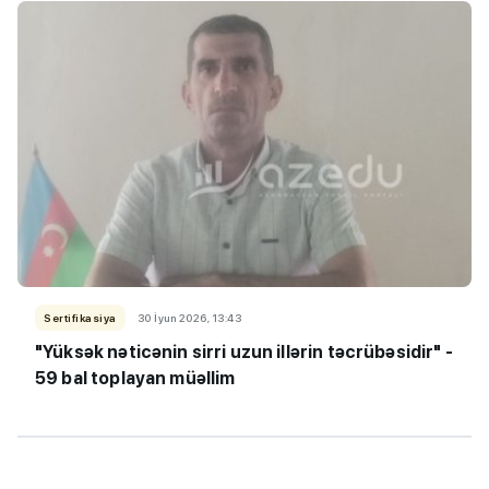
Sertifikasiya
30 İyun 2026, 13:43
"Yüksək nəticənin sirri uzun illərin təcrübəsidir" -
59 bal toplayan müəllim