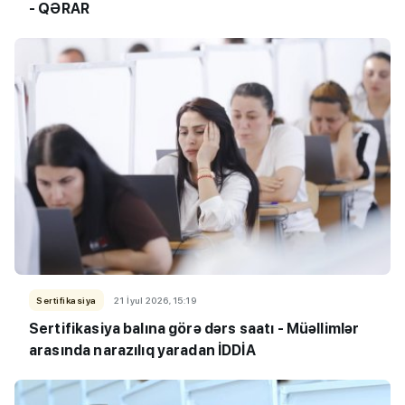
- QƏRAR
Sertifikasiya
21 İyul 2026, 15:19
Sertifikasiya balına görə dərs saatı - Müəllimlər
arasında narazılıq yaradan İDDİA