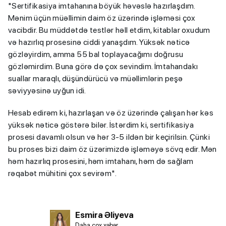
"Sertifikasiya imtahanına böyük həvəslə hazırlaşdım.
Mənim üçün müəllimin daim öz üzərində işləməsi çox
vacibdir. Bu müddətdə testlər həll etdim, kitablar oxudum
və hazırlıq prosesinə ciddi yanaşdım. Yüksək nəticə
gözləyirdim, amma 55 bal toplayacağımı doğrusu
gözləmirdim. Buna görə də çox sevindim. İmtahandakı
suallar maraqlı, düşündürücü və müəllimlərin peşə
səviyyəsinə uyğun idi.
Hesab edirəm ki, hazırlaşan və öz üzərində çalışan hər kəs
yüksək nəticə göstərə bilər. İstərdim ki, sertifikasiya
prosesi davamlı olsun və hər 3-5 ildən bir keçirilsin. Çünki
bu proses bizi daim öz üzərimizdə işləməyə sövq edir. Mən
həm hazırlıq prosesini, həm imtahanı, həm də sağlam
rəqabət mühitini çox sevirəm".
Esmira Əliyeva
Daha çox xəbər