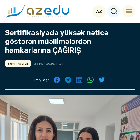
AZ
Sertifikasiyada yüksək nəticə
göstərən müəllimələrdən
həmkarlarına ÇAĞIRIŞ
Sertifikasiya
29 İyun 2026, 11:21
Paylaş: