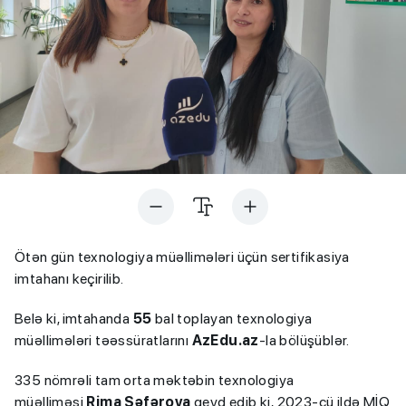
Ötən gün texnologiya müəllimələri üçün sertifikasiya
imtahanı keçirilib.
Belə ki, imtahanda
55
bal toplayan texnologiya
müəllimələri təəssüratlarını
AzEdu.az
-la bölüşüblər.
335 nömrəli tam orta məktəbin texnologiya
müəlliməsi
Rima Səfərova
qeyd edib ki, 2023-cü ildə MİQ