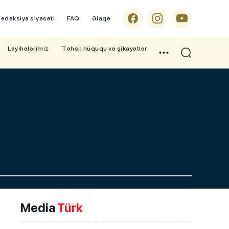
edaksiya siyasəti
FAQ
Əlaqə
Layihələrimiz
Təhsil hüququ və şikayətlər
Media
Türk