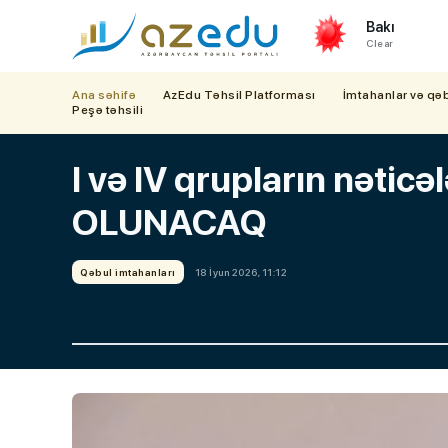
Bakı
Clear
Ana səhifə
AzEdu Təhsil Platforması
İmtahanlar və qə
Peşə təhsili
I və IV qrupların nəticə
OLUNACAQ
Qəbul imtahanları
18 İyun 2026, 11:12