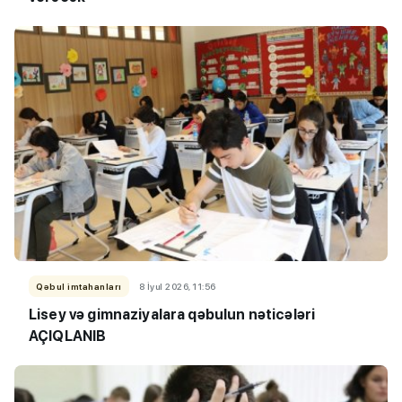
Qəbul imtahanları
8 İyul 2026, 11:56
Lisey və gimnaziyalara qəbulun nəticələri
AÇIQLANIB