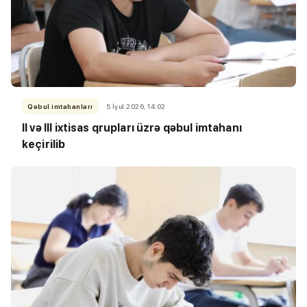
Qəbul imtahanları
5 İyul 2026, 14:02
II və III ixtisas qrupları üzrə qəbul imtahanı
keçirilib