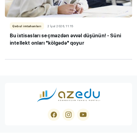
Qəbul imtahanları
2 İyul 2026, 11:15
Bu ixtisasları seçməzdən əvvəl düşünün! - Süni
intellekt onları "kölgədə" qoyur