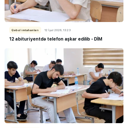
Qəbul imtahanları
12 İyul 2026, 13:23
12 abituriyentdə telefon aşkar edilib - DİM