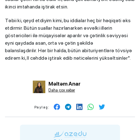
ikinci imtahanda iştirak etsin.
Təbii ki, qeyd etdiyim kimi, bu iddialar heç bir həqiqəti əks
etdirmir. Bütün suallar hazırlanarkən əvvəlki illərin
göstəriciləri ilə müqayisələr aparılır və çətinlik səviyyəsi
eyni qaydada asan, orta və çətin şəkildə
balanslaşdırılır. Hər bir halda, bütün abituriyentlərə tövsiyə
edirəm ki, II cəhddə iştirak edib nəticələrini yüksəltsinlər".
Məltəm Anar
Daha çox xəbər
Paylaş: