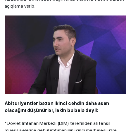
açıqlama verib.
Abituriyentlər bəzən ikinci cəhdin daha asan
olacağını düşünürlər, lakin bu belə deyil:
"Dövlət İmtahan Mərkəzi (DİM) tərəfindən ali təhsil
müəssisələrinə qəbul imtahanının ikinci mərhələsi üzrə