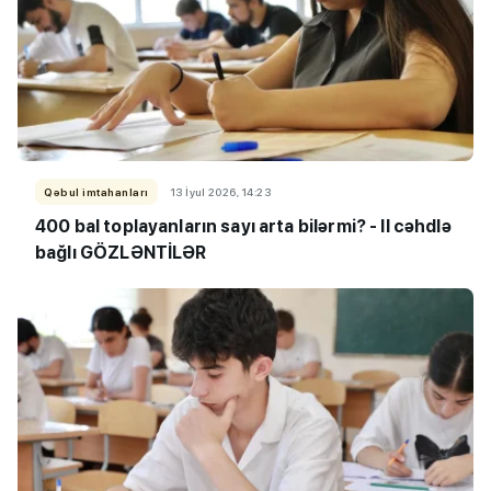
Qəbul imtahanları
13 İyul 2026, 14:23
400 bal toplayanların sayı arta bilərmi? - II cəhdlə
bağlı GÖZLƏNTİLƏR