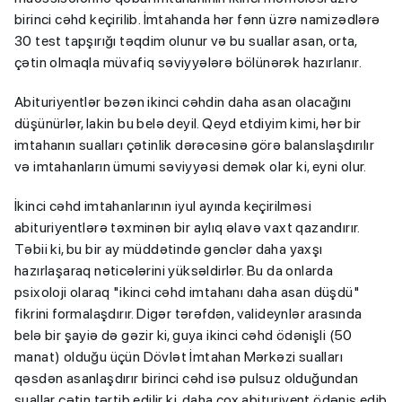
birinci cəhd keçirilib. İmtahanda hər fənn üzrə namizədlərə
30 test tapşırığı təqdim olunur və bu suallar asan, orta,
çətin olmaqla müvafiq səviyyələrə bölünərək hazırlanır.
Abituriyentlər bəzən ikinci cəhdin daha asan olacağını
düşünürlər, lakin bu belə deyil. Qeyd etdiyim kimi, hər bir
imtahanın sualları çətinlik dərəcəsinə görə balanslaşdırılır
və imtahanların ümumi səviyyəsi demək olar ki, eyni olur.
İkinci cəhd imtahanlarının iyul ayında keçirilməsi
abituriyentlərə təxminən bir aylıq əlavə vaxt qazandırır.
Təbii ki, bu bir ay müddətində gənclər daha yaxşı
hazırlaşaraq nəticələrini yüksəldirlər. Bu da onlarda
psixoloji olaraq "ikinci cəhd imtahanı daha asan düşdü"
fikrini formalaşdırır. Digər tərəfdən, valideynlər arasında
belə bir şayiə də gəzir ki, guya ikinci cəhd ödənişli (50
manat) olduğu üçün Dövlət İmtahan Mərkəzi sualları
qəsdən asanlaşdırır birinci cəhd isə pulsuz olduğundan
suallar çətin tərtib edilir ki, daha çox abituriyent ödəniş edib