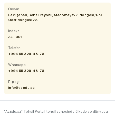
Ünvan:
Bakı şəhəri, Səbail rayonu, Maqomayev 3 döngəsi, 1-ci
Qəsr döngəsi 78
İndeks:
AZ 1001
Telefon:
+994 55 329-48-78
Whatsapp:
+994 55 329-48-78
E-poçt:
info@azedu.az
“AzEdu.az” Təhsil Portalı təhsil sahəsində ölkədə və dünyada