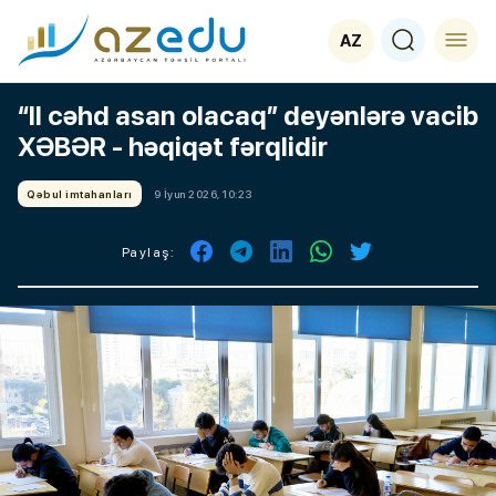
AZ
“II cəhd asan olacaq” deyənlərə vacib
XƏBƏR - həqiqət fərqlidir
Qəbul imtahanları
9 İyun 2026, 10:23
Paylaş: