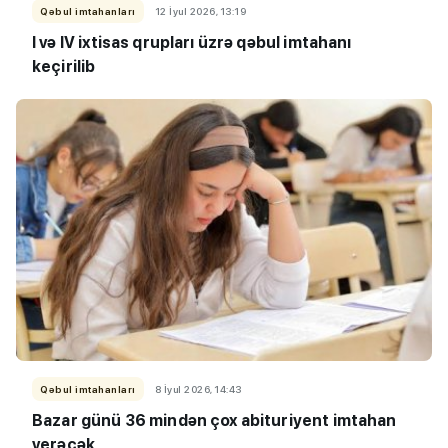
Qəbul imtahanları
12 İyul 2026, 13:19
I və IV ixtisas qrupları üzrə qəbul imtahanı
keçirilib
Qəbul imtahanları
8 İyul 2026, 14:43
Bazar günü 36 mindən çox abituriyent imtahan
verəcək