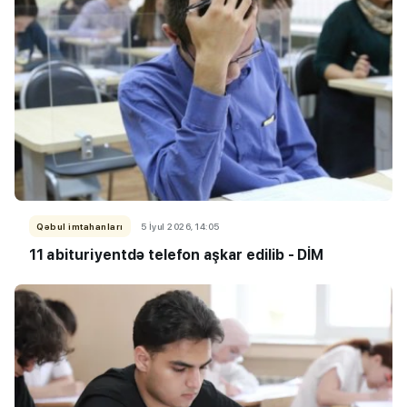
Qəbul imtahanları
5 İyul 2026, 14:05
11 abituriyentdə telefon aşkar edilib - DİM