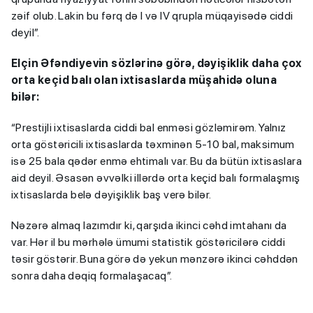
zəif olub. Lakin bu fərq də I və IV qrupla müqayisədə ciddi
deyil”.
Elçin Əfəndiyevin sözlərinə görə, dəyişiklik daha çox
orta keçid balı olan ixtisaslarda müşahidə oluna
bilər:
“Prestijli ixtisaslarda ciddi bal enməsi gözləmirəm. Yalnız
orta göstəricili ixtisaslarda təxminən 5-10 bal, maksimum
isə 25 bala qədər enmə ehtimalı var. Bu da bütün ixtisaslara
aid deyil. Əsasən əvvəlki illərdə orta keçid balı formalaşmış
ixtisaslarda belə dəyişiklik baş verə bilər.
Nəzərə almaq lazımdır ki, qarşıda ikinci cəhd imtahanı da
var. Hər il bu mərhələ ümumi statistik göstəricilərə ciddi
təsir göstərir. Buna görə də yekun mənzərə ikinci cəhddən
sonra daha dəqiq formalaşacaq”.