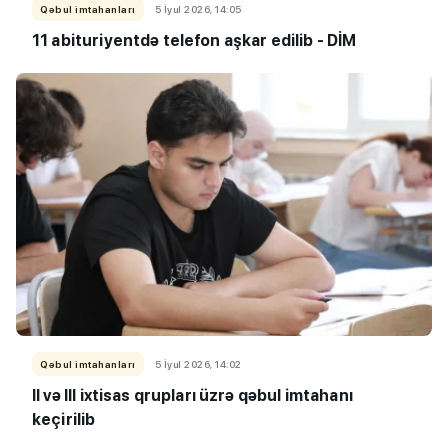
Qəbul imtahanları
5 İyul 2026, 14:05
11 abituriyentdə telefon aşkar edilib - DİM
Qəbul imtahanları
5 İyul 2026, 14:02
II və III ixtisas qrupları üzrə qəbul imtahanı
keçirilib