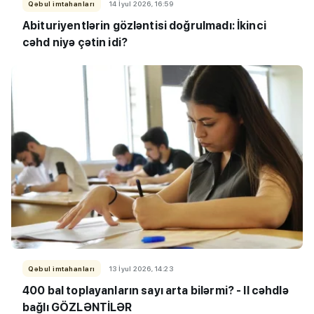
Qəbul imtahanları
14 İyul 2026, 16:59
Abituriyentlərin gözləntisi doğrulmadı: İkinci
cəhd niyə çətin idi?
Qəbul imtahanları
13 İyul 2026, 14:23
400 bal toplayanların sayı arta bilərmi? - II cəhdlə
bağlı GÖZLƏNTİLƏR