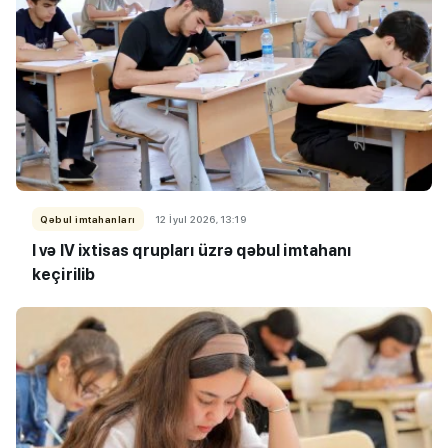
Qəbul imtahanları
12 İyul 2026, 13:19
I və IV ixtisas qrupları üzrə qəbul imtahanı
keçirilib