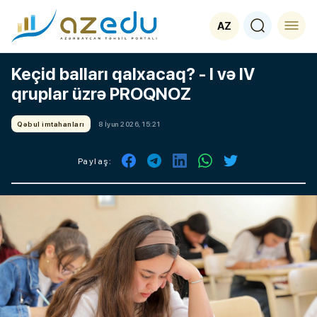
AZ
Keçid balları qalxacaq? - I və IV
qruplar üzrə PROQNOZ
Qəbul imtahanları
8 İyun 2026, 15:21
Paylaş: