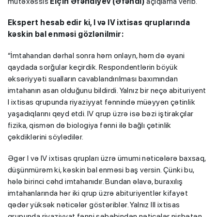
mütəxəssis
Elçin Əfəndiyev (Əfəndi)
açıqlama verib.
Ekspert hesab edir ki, I və IV ixtisas qruplarında
kəskin bal enməsi gözlənilmir:
“İmtahandan dərhal sonra həm onlayn, həm də əyani
qaydada sorğular keçirdik. Respondentlərin böyük
əksəriyyəti sualların cavablandırılması baxımından
imtahanın asan olduğunu bildirdi. Yalnız bir neçə abituriyent
I ixtisas qrupunda riyaziyyat fənnində müəyyən çətinlik
yaşadıqlarını qeyd etdi. IV qrup üzrə isə bəzi iştirakçılar
fizika, qismən də biologiya fənni ilə bağlı çətinlik
çəkdiklərini söylədilər.
Əgər I və IV ixtisas qrupları üzrə ümumi nəticələrə baxsaq,
düşünmürəm ki, kəskin bal enməsi baş versin. Çünki bu,
hələ birinci cəhd imtahanıdır. Bundan əlavə, buraxılış
imtahanlarında hər iki qrup üzrə abituriyentlər kifayət
qədər yüksək nəticələr göstəriblər. Yalnız III ixtisas
qrupunda riyaziyyat fənni səbəbindən nəticələr nisbətən