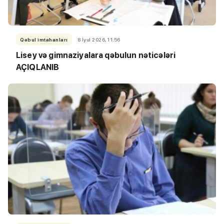
Qəbul imtahanları
8 İyul 2026, 11:56
Lisey və gimnaziyalara qəbulun nəticələri
AÇIQLANIB