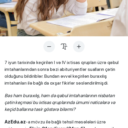
7 iyun tarixində keçirilən I və IV ixtisas qrupları üzrə qəbul
imtahanlarından sonra bəzi abituriyentlər sualların çətin
olduğunu bildiriblər. Bundan əvvəl keçirilən buraxılış
imtahanları ilə bağlı da oxşar fikirlər səsləndirilmişdi.
Bəs həm buraxılış, həm də qəbul imtahanlarının nisbətən
çətin keçməsi bu ixtisas qruplarında ümumi nəticələrə və
keçid ballarına təsir göstərə bilərmi?
AzEdu.az
-a mövzu ilə bağlı təhsil məsələləri üzrə