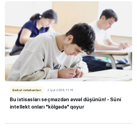
Qəbul imtahanları
2 İyul 2026, 11:15
Bu ixtisasları seçməzdən əvvəl düşünün! - Süni
intellekt onları "kölgədə" qoyur