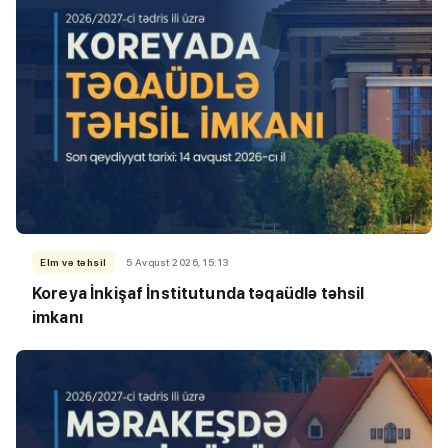
Elm və təhsil
5 Avqust 2026, 15:13
Koreya İnkişaf İnstitutunda təqaüdlə təhsil
imkanı