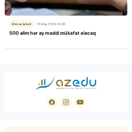
Elm və təhsil
15 May 2026, 09:36
500 alim hər ay maddi mükafat alacaq