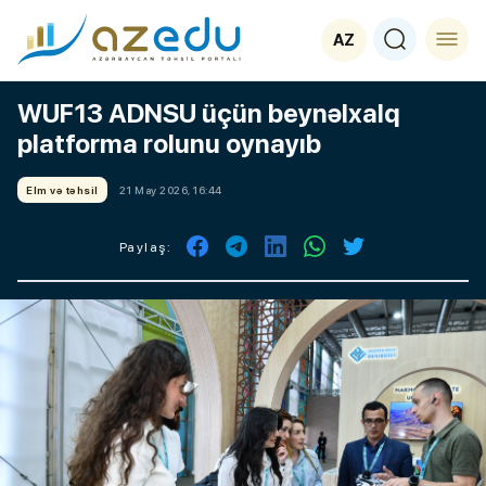
AZ
WUF13 ADNSU üçün beynəlxalq
platforma rolunu oynayıb
Elm və təhsil
21 May 2026, 16:44
Paylaş: