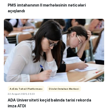
PMS imtahanının II mərhələsinin nəticələri
açıqlandı
AzEdu Təhsil Platforması
Dövlət İmtahan Mərkəzi
22 Avqust 2025, 23:23
ADA Universiteti keçid balında tarixi rekorda
imza ATDI