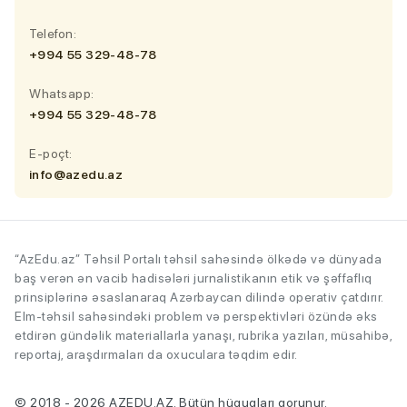
Telefon:
+994 55 329-48-78
Whatsapp:
+994 55 329-48-78
E-poçt:
info@azedu.az
“AzEdu.az” Təhsil Portalı təhsil sahəsində ölkədə və dünyada
baş verən ən vacib hadisələri jurnalistikanın etik və şəffaflıq
prinsiplərinə əsaslanaraq Azərbaycan dilində operativ çatdırır.
Elm-təhsil sahəsindəki problem və perspektivləri özündə əks
etdirən gündəlik materiallarla yanaşı, rubrika yazıları, müsahibə,
reportaj, araşdırmaları da oxuculara təqdim edir.
© 2018 - 2026 AZEDU.AZ. Bütün hüquqları qorunur.