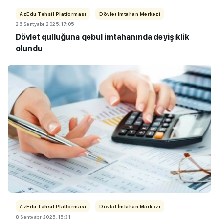
AzEdu Təhsil Platforması
Dövlət İmtahan Mərkəzi
26 Sentyabr 2025, 17:05
Dövlət qulluğuna qəbul imtahanında dəyişiklik
olundu
AzEdu Təhsil Platforması
Dövlət İmtahan Mərkəzi
8 Sentyabr 2025, 15:31