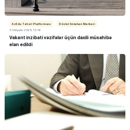
AzEdu Təhsil Platforması
Dövlət İmtahan Mərkəzi
3 Oktyabr 2025, 10:18
Vakant inzibati vəzifələr üçün daxili müsahibə
elan edildi