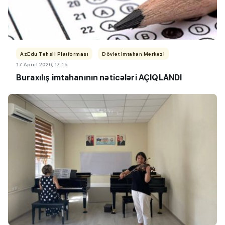
AzEdu Təhsil Platforması
Dövlət İmtahan Mərkəzi
17 Aprel 2026, 17:15
Buraxılış imtahanının nəticələri AÇIQLANDI