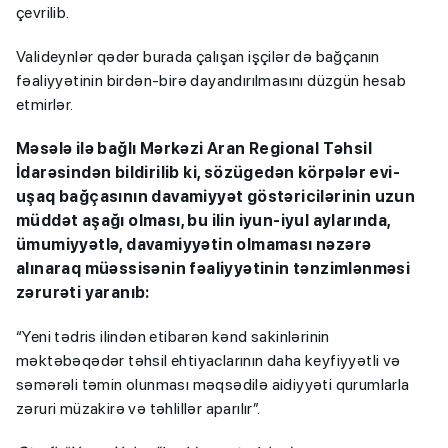
çevrilib.
Valideynlər qədər burada çalışan işçilər də bağçanın
fəaliyyətinin birdən-birə dayandırılmasını düzgün hesab
etmirlər.
Məsələ ilə bağlı Mərkəzi Aran Regional Təhsil
İdarəsindən bildirilib ki, sözügedən körpələr evi-
uşaq bağçasının davamiyyət göstəricilərinin uzun
müddət aşağı olması, bu ilin iyun-iyul aylarında,
ümumiyyətlə, davamiyyətin olmaması nəzərə
alınaraq müəssisənin fəaliyyətinin tənzimlənməsi
zərurəti yaranıb:
“Yeni tədris ilindən etibarən kənd sakinlərinin
məktəbəqədər təhsil ehtiyaclarının daha keyfiyyətli və
səmərəli təmin olunması məqsədilə aidiyyəti qurumlarla
zəruri müzakirə və təhlillər aparılır”.