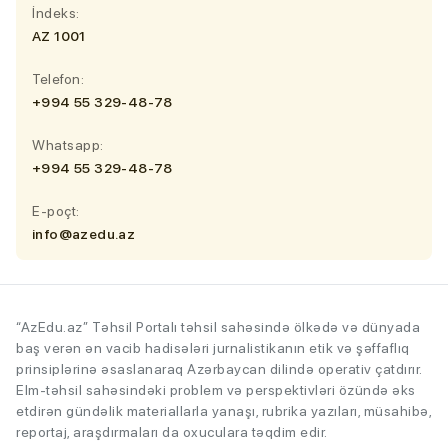
İndeks:
AZ 1001
Telefon:
+994 55 329-48-78
Whatsapp:
+994 55 329-48-78
E-poçt:
info@azedu.az
“AzEdu.az” Təhsil Portalı təhsil sahəsində ölkədə və dünyada
baş verən ən vacib hadisələri jurnalistikanın etik və şəffaflıq
prinsiplərinə əsaslanaraq Azərbaycan dilində operativ çatdırır.
Elm-təhsil sahəsindəki problem və perspektivləri özündə əks
etdirən gündəlik materiallarla yanaşı, rubrika yazıları, müsahibə,
reportaj, araşdırmaları da oxuculara təqdim edir.