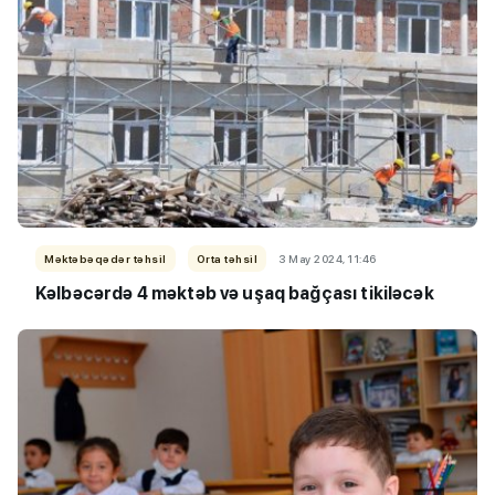
Məktəbəqədər təhsil
Orta təhsil
3 May 2024, 11:46
Kəlbəcərdə 4 məktəb və uşaq bağçası tikiləcək