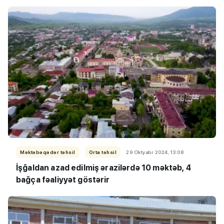
Məktəbəqədər təhsil
Orta təhsil
29 Oktyabr 2024, 13:08
İşğaldan azad edilmiş ərazilərdə 10 məktəb, 4
bağça fəaliyyət göstərir