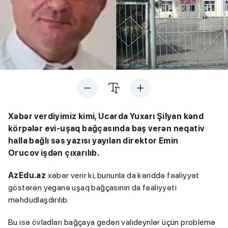
Xəbər verdiyimiz kimi, Ucarda Yuxarı Şilyan kənd
körpələr evi-uşaq bağçasında baş verən neqativ
halla bağlı səs yazısı yayılan direktor Emin
Orucov işdən çıxarılıb.
AzEdu.az
xəbər verir ki, bununla da kənddə fəaliyyət
göstərən yeganə uşaq bağçasının da fəaliyyəti
məhdudlaşdırılıb.
Bu isə övladları bağçaya gedən valideynlər üçün problemə