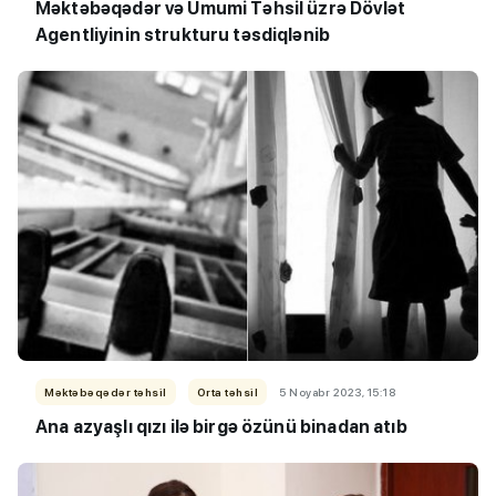
Məktəbəqədər və Ümumi Təhsil üzrə Dövlət
Agentliyinin strukturu təsdiqlənib
Məktəbəqədər təhsil
Orta təhsil
5 Noyabr 2023, 15:18
Ana azyaşlı qızı ilə birgə özünü binadan atıb