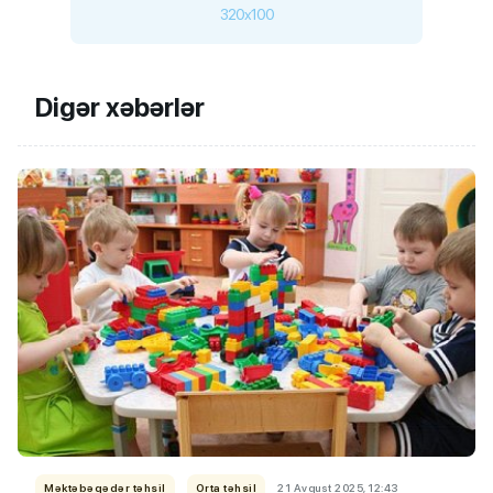
320x100
Digər xəbərlər
Məktəbəqədər təhsil
Orta təhsil
21 Avqust 2025, 12:43