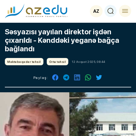
AZ
Səsyazısı yayılan direktor işdən
çıxarıldı - Kənddəki yeganə bağça
bağlandı
Məktəbəqədər təhsil
Orta təhsil
12 Avqust 2025, 08:44
Paylaş: