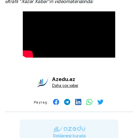
Ətraflı “Xəzər Xəbər”in videomaterialında:
Azedu.az
Daha çox xəbər
Paylaş:
Reklamınız burada