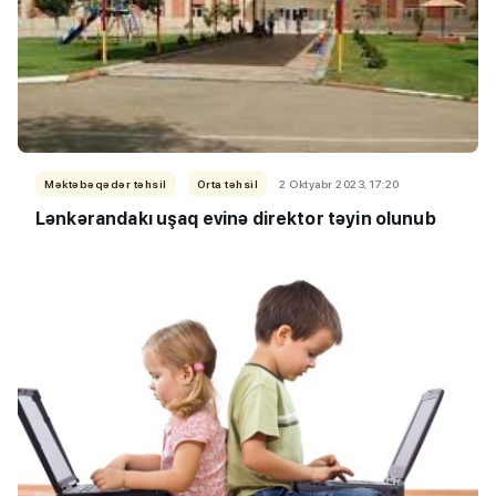
Məktəbəqədər təhsil
Orta təhsil
2 Oktyabr 2023, 17:20
Lənkərandakı uşaq evinə direktor təyin olunub