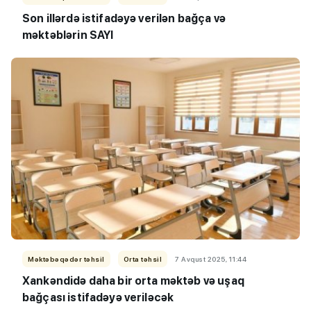
Son illərdə istifadəyə verilən bağça və
məktəblərin SAYI
Məktəbəqədər təhsil
Orta təhsil
7 Avqust 2025, 11:44
Xankəndidə daha bir orta məktəb və uşaq
bağçası istifadəyə veriləcək