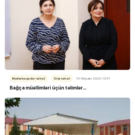
Məktəbəqədər təhsil
Orta təhsil
10 Oktyabr 2023, 13:51
Bağça müəllimləri üçün təlimlər...