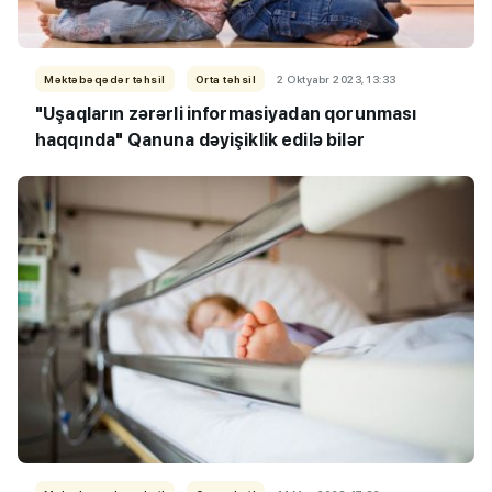
Məktəbəqədər təhsil
Orta təhsil
2 Oktyabr 2023, 13:33
"Uşaqların zərərli informasiyadan qorunması
haqqında" Qanuna dəyişiklik edilə bilər