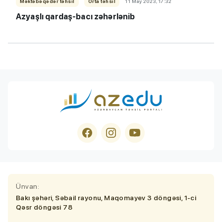
Məktəbəqədər təhsil
Orta təhsil
11 May 2023, 17:32
Azyaşlı qardaş-bacı zəhərlənib
Ünvan:
Bakı şəhəri, Səbail rayonu, Maqomayev 3 döngəsi, 1-ci
Qəsr döngəsi 78