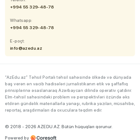
+994 55 329-48-78
Whatsapp:
+994 55 329-48-78
E-poçt:
info@azedu.az
“AzEdu.az” Təhsil Portalı təhsil sahəsində ölkədə və dünyada
baş verən ən vacib hadisələri jurnalistikanın etik və şəffaflıq
prinsiplərinə əsaslanaraq Azərbaycan dilində operativ çatdırır.
Elm-təhsil sahəsindəki problem və perspektivləri özündə əks
etdirən gündəlik materiallarla yanaşı, rubrika yazıları, müsahibə,
reportaj, araşdırmaları da oxuculara təqdim edir.
© 2018 - 2026 AZEDU.AZ. Bütün hüquqları qorunur.
Powered by