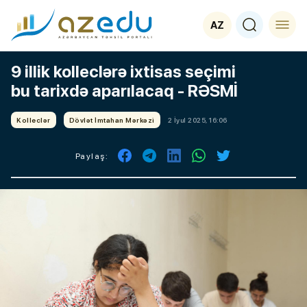
AZ
9 illik kolleclərə ixtisas seçimi
bu tarixdə aparılacaq - RƏSMİ
Kolleclər
Dövlət İmtahan Mərkəzi
2 İyul 2025, 16:06
Paylaş: