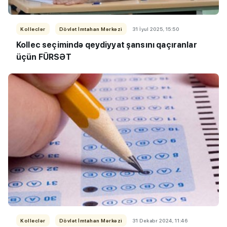
Kolleclər
Dövlət İmtahan Mərkəzi
31 İyul 2025, 15:50
Kollec seçimində qeydiyyat şansını qaçıranlar
üçün FÜRSƏT
Kolleclər
Dövlət İmtahan Mərkəzi
31 Dekabr 2024, 11:46