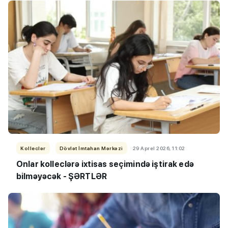
Kolleclər
Dövlət İmtahan Mərkəzi
29 Aprel 2026, 11:02
Onlar kolleclərə ixtisas seçimində iştirak edə
bilməyəcək - ŞƏRTLƏR