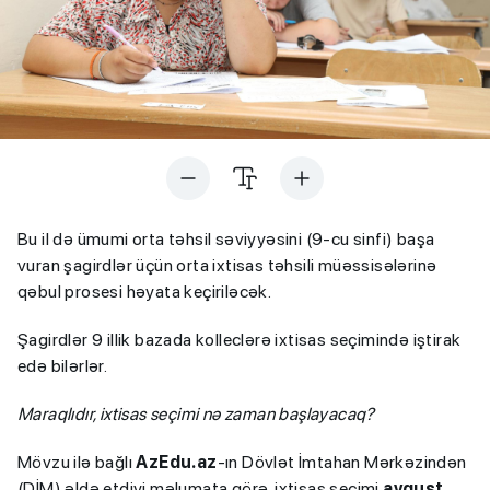
Bu il də ümumi orta təhsil səviyyəsini (9-cu sinfi) başa
vuran şagirdlər üçün orta ixtisas təhsili müəssisələrinə
qəbul prosesi həyata keçiriləcək.
Şagirdlər 9 illik bazada kolleclərə ixtisas seçimində iştirak
edə bilərlər.
Maraqlıdır, ixtisas seçimi nə zaman başlayacaq?
Mövzu ilə bağlı
AzEdu.az
-ın Dövlət İmtahan Mərkəzindən
(DİM) əldə etdiyi məlumata görə, ixtisas seçimi
avqust