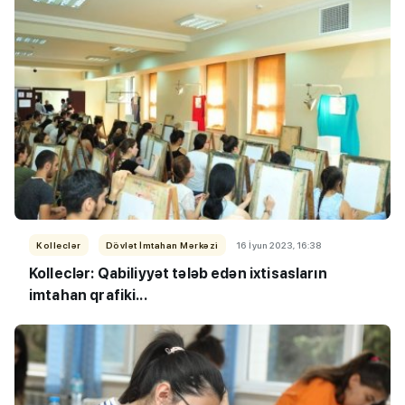
Kolleclər
Dövlət İmtahan Mərkəzi
16 İyun 2023, 16:38
Kolleclər: Qabiliyyət tələb edən ixtisasların
imtahan qrafiki...