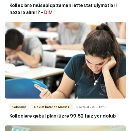
Kolleclərə müsabiqə zamanı attestat qiymətləri
nəzərə alınır? -
DİM
Kolleclər
Dövlət İmtahan Mərkəzi
9 Avqust 2023, 12:18
Kolleclərə qəbul planı üzrə 99.52 faiz yer dolub