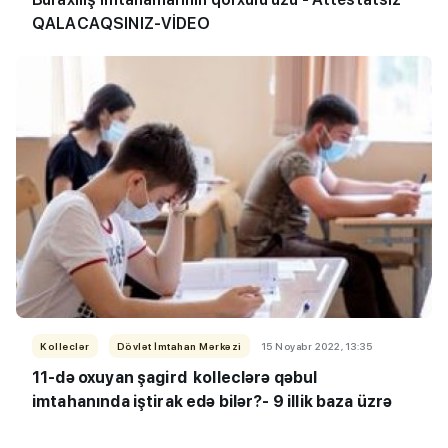
QALACAQSINIZ-VİDEO
Kolleclər
Dövlət İmtahan Mərkəzi
15 Noyabr 2022, 13:35
11-də oxuyan şagird kolleclərə qəbul
imtahanında iştirak edə bilər?- 9 illik baza üzrə