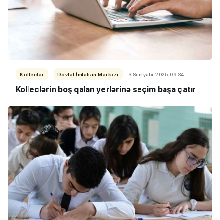
Kolleclər
Dövlət İmtahan Mərkəzi
3 Sentyabr 2025, 09:34
Kolleclərin boş qalan yerlərinə seçim başa çatır