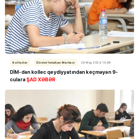
Kolleclər
Dövlət İmtahan Mərkəzi
24 May 2023, 10:48
DİM-dən kollec qeydiyyatından keçməyən 9-
culara
ŞAD XƏBƏR