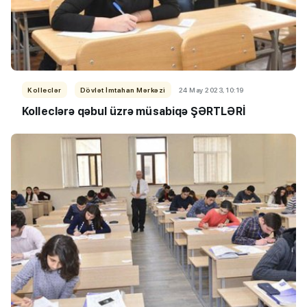
Kolleclər
Dövlət İmtahan Mərkəzi
24 May 2023, 10:19
Kolleclərə qəbul üzrə müsabiqə ŞƏRTLƏRİ