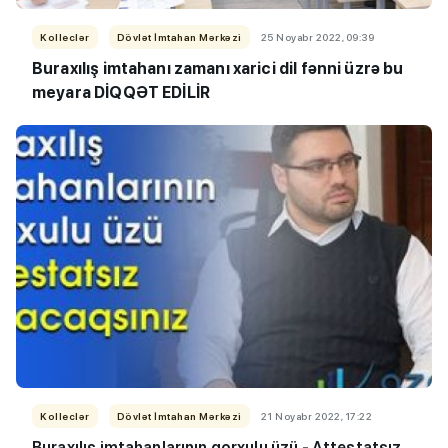
Kolleclər
Dövlət İmtahan Mərkəzi
25 Noyabr 2022, 09:39
Buraxılış imtahanı zamanı xarici dil fənni üzrə bu
meyara DİQQƏT EDİLİR
Kolleclər
Dövlət İmtahan Mərkəzi
21 Noyabr 2022, 17:22
Buraxılış imtahanlarının qorxulu üzü - Attestatsız