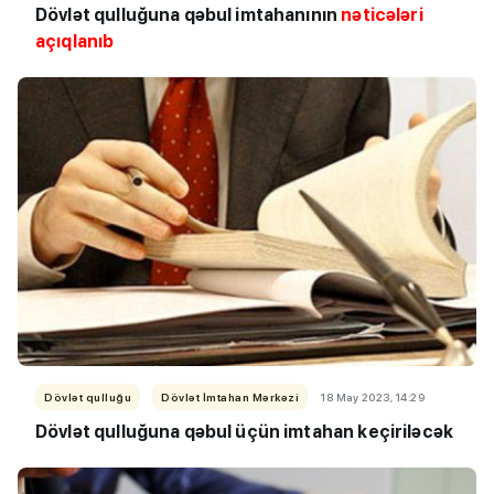
Dövlət qulluğuna qəbul imtahanının
nəticələri
açıqlanıb
Dövlət qulluğu
Dövlət İmtahan Mərkəzi
18 May 2023, 14:29
Dövlət qulluğuna qəbul üçün imtahan keçiriləcək