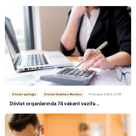
Dövlət qulluğu
Dövlət İmtahan Mərkəzi
15 Avqust 2023, 12:05
Dövlət orqanlarında 74 vakant vəzifə...