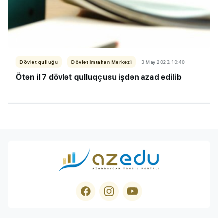
Dövlət qulluğu
Dövlət İmtahan Mərkəzi
3 May 2023, 10:40
Ötən il 7 dövlət qulluqçusu işdən azad edilib