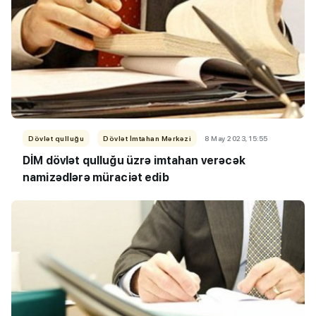
Dövlət qulluğu
Dövlət İmtahan Mərkəzi
8 May 2023, 15:55
DİM dövlət qulluğu üzrə imtahan verəcək
namizədlərə müraciət edib