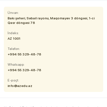
Ünvan:
Bakı şəhəri, Səbail rayonu, Maqomayev 3 döngəsi, 1-ci
Qəsr döngəsi 78
İndeks:
AZ 1001
Telefon:
+994 55 329-48-78
Whatsapp:
+994 55 329-48-78
E-poçt:
info@azedu.az