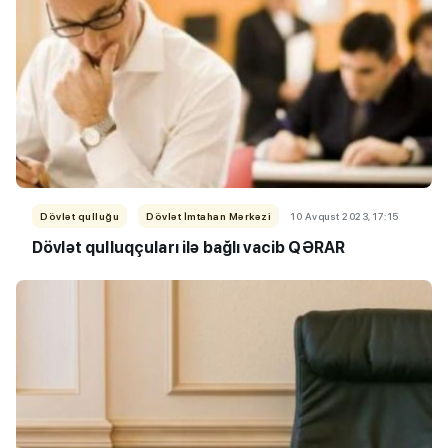
Dövlət qulluğu
Dövlət İmtahan Mərkəzi
10 Avqust 2023, 17:15
Dövlət qulluqçuları ilə bağlı vacib QƏRAR