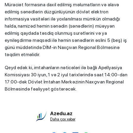
Müraciət formasına daxil edilmiş məlumatların və əlavə
edilmiş sənədlərin düzgünlüyünün dövlət elektron
informasiya vasitələri ilə yoxlanılması mümkün olmadığı
halda, namizəd həmin sənədin (sənədlərin) müəyyən
edilmiş qaydada təsdiq olunmuş surətlərini və ya
eyniləşdirmə məqsədi ilə həmin sənədlərin əslini 5 (beş) iş
günü müddətində DİM-in Naxçıvan Regional Bölməsinə
təqdim etməlidir.
Qeyd edək ki, imtahanların nəticələri ilə bağlı Apellyasiya
Komissiyası 30 iyun, 1 və 2 iyul tarixlərində saat 14:00-dan
17:00-dək Dövlət İmtahan Mərkəzinin Naxçıvan Regional
Bölməsində fəaliyyət göstərəcək.
Azedu.az
Daha çox xəbər