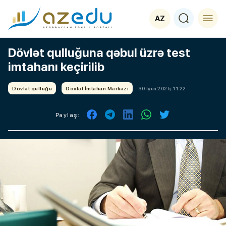
AZ
Dövlət qulluğuna qəbul üzrə test
imtahanı keçirilib
Dövlət qulluğu
Dövlət İmtahan Mərkəzi
30 İyun 2025, 11:22
Paylaş: