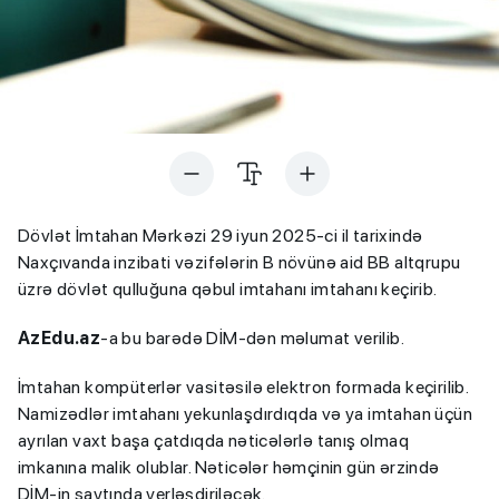
Dövlət İmtahan Mərkəzi 29 iyun 2025-ci il tarixində
Naxçıvanda inzibati vəzifələrin B növünə aid BB altqrupu
üzrə dövlət qulluğuna qəbul imtahanı imtahanı keçirib.
AzEdu.az
-a bu barədə DİM-dən məlumat verilib.
İmtahan kompüterlər vasitəsilə elektron formada keçirilib.
Namizədlər imtahanı yekunlaşdırdıqda və ya imtahan üçün
ayrılan vaxt başa çatdıqda nəticələrlə tanış olmaq
imkanına malik olublar. Nəticələr həmçinin gün ərzində
DİM-in saytında yerləşdiriləcək.