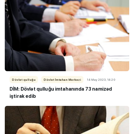
Dövlət qulluğu
Dövlət İmtahan Mərkəzi
14 May 2023, 14:20
DİM: Dövlət qulluğu imtahanında 73 namizəd
iştirak edib