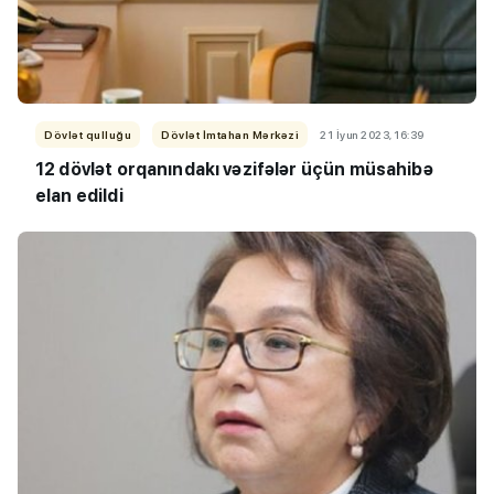
Dövlət qulluğu
Dövlət İmtahan Mərkəzi
21 İyun 2023, 16:39
12 dövlət orqanındakı vəzifələr üçün müsahibə
elan edildi