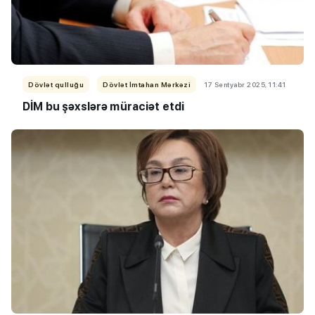
Dövlət qulluğu
Dövlət İmtahan Mərkəzi
17 Sentyabr 2025, 11:41
DİM bu şəxslərə müraciət etdi