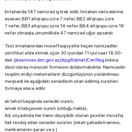
İmtahanda 147 namizəd iştirak edib. İmtahan nəticələrinə
əsasən, BB1 altqrupu üzrə 7 nəfər, BB2 altqrupu üzrə
7 nəfər, BB3 altqrupu üzrə 14 nəfər, BB4 altqrupu üzrə 19
nəfər olmaqla, ümumilikdə 47 namizəd uğur qazanıb.
Test imtahanından müvəffəqiyyətlə keçən namizədlər
sertifikat əldə etmək üçün 30 iyundan 11 iyul saat 18:00-
dək
//eservices.dim.gov.az/dqq/Xidmet/CertReg
linkinə
daxil olaraq müraciət formasını doldurmalıdırlar. Namizədin
təqdim etdiyi məlumatların düzgünlüyünün yoxlanılması
məqsədi ilə aşağıdakı sənədlərin skan edilmiş surətləri
formaya əlavə edilir:
ali təhsil haqqında sənədin surəti;
əmək kitabçasının surəti (olduğu halda);
Ad, soyadında hər hansı dəyişiklik olunan şəxslər müvafiq
halı təsdiq edən sənədin surətini (nikah şəhadətnaməsi,
məhkəmənin qərarı və s.).