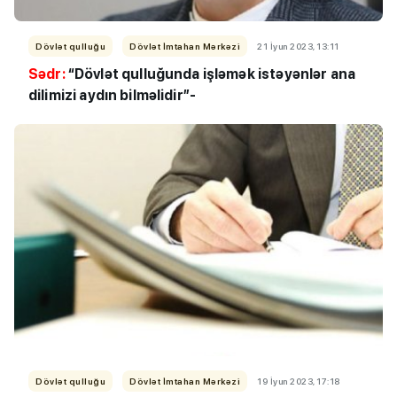
Dövlət qulluğu
Dövlət İmtahan Mərkəzi
21 İyun 2023, 13:11
Sədr:
“Dövlət qulluğunda işləmək istəyənlər ana
dilimizi aydın bilməlidir”-
Dövlət qulluğu
Dövlət İmtahan Mərkəzi
19 İyun 2023, 17:18