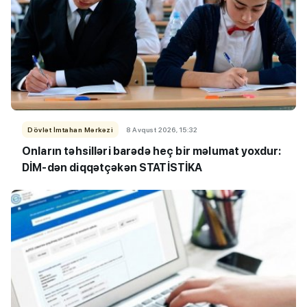
Dövlət İmtahan Mərkəzi
8 Avqust 2026, 15:32
Onların təhsilləri barədə heç bir məlumat yoxdur:
DİM-dən diqqətçəkən STATİSTİKA