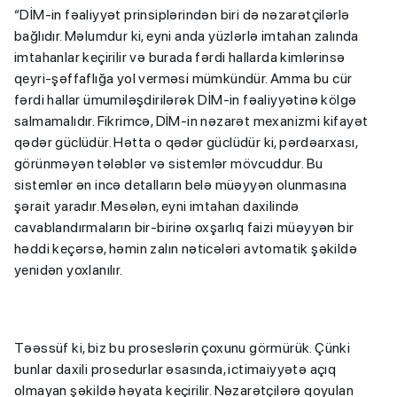
“DİM-in fəaliyyət prinsiplərindən biri də nəzarətçilərlə
bağlıdır. Məlumdur ki, eyni anda yüzlərlə imtahan zalında
imtahanlar keçirilir və burada fərdi hallarda kimlərinsə
qeyri-şəffaflığa yol verməsi mümkündür. Amma bu cür
fərdi hallar ümumiləşdirilərək DİM-in fəaliyyətinə kölgə
salmamalıdır. Fikrimcə, DİM-in nəzarət mexanizmi kifayət
qədər güclüdür. Hətta o qədər güclüdür ki, pərdəarxası,
görünməyən tələblər və sistemlər mövcuddur. Bu
sistemlər ən incə detalların belə müəyyən olunmasına
şərait yaradır. Məsələn, eyni imtahan daxilində
cavablandırmaların bir-birinə oxşarlıq faizi müəyyən bir
həddi keçərsə, həmin zalın nəticələri avtomatik şəkildə
yenidən yoxlanılır.
Təəssüf ki, biz bu proseslərin çoxunu görmürük. Çünki
bunlar daxili prosedurlar əsasında, ictimaiyyətə açıq
olmayan şəkildə həyata keçirilir. Nəzarətçilərə qoyulan