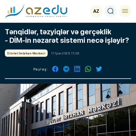
AZ
Tənqidlər, təzyiqlər və gerçəklik
- DİM-in nəzarət sistemi necə işləyir?
Dövlət İmtahan Mərkəzi
11 İyun 2025, 11:28
Paylaş: