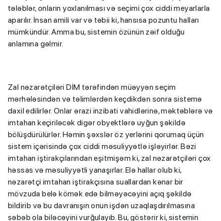
tələblər, onların yoxlanılması və seçimi çox ciddi meyarlarla
aparılır. İnsan amili var və təbii ki, hansısa pozuntu halları
mümkündür. Amma bu, sistemin özünün zəif olduğu
anlamına gəlmir.
Zal nəzarətçiləri DİM tərəfindən müəyyən seçim
mərhələsindən və təlimlərdən keçdikdən sonra sistemə
daxil edilirlər. Onlar ərazi inzibati vahidlərinə, məktəblərə və
imtahan keçiriləcək digər obyektlərə uyğun şəkildə
bölüşdürülürlər. Həmin şəxslər öz yerlərini qorumaq üçün
sistem içərisində çox ciddi məsuliyyətlə işləyirlər. Bəzi
imtahan iştirakçılarından eşitmişəm ki, zal nəzarətçiləri çox
həssas və məsuliyyətli yanaşırlar. Elə hallar olub ki,
nəzarətçi imtahan iştirakçısına suallardan kənar bir
mövzuda belə kömək edə bilməyəcəyini açıq şəkildə
bildirib və bu davranışın onun işdən uzaqlaşdırılmasına
səbəb ola biləcəyini vurğulayıb. Bu, göstərir ki, sistemin