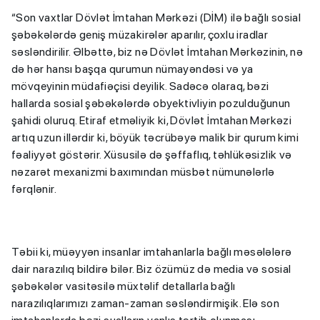
“Son vaxtlar Dövlət İmtahan Mərkəzi (DİM) ilə bağlı sosial
şəbəkələrdə geniş müzakirələr aparılır, çoxlu iradlar
səsləndirilir. Əlbəttə, biz nə Dövlət İmtahan Mərkəzinin, nə
də hər hansı başqa qurumun nümayəndəsi və ya
mövqeyinin müdafiəçisi deyilik. Sadəcə olaraq, bəzi
hallarda sosial şəbəkələrdə obyektivliyin pozulduğunun
şahidi oluruq. Etiraf etməliyik ki, Dövlət İmtahan Mərkəzi
artıq uzun illərdir ki, böyük təcrübəyə malik bir qurum kimi
fəaliyyət göstərir. Xüsusilə də şəffaflıq, təhlükəsizlik və
nəzarət mexanizmi baxımından müsbət nümunələrlə
fərqlənir.
Təbii ki, müəyyən insanlar imtahanlarla bağlı məsələlərə
dair narazılıq bildirə bilər. Biz özümüz də media və sosial
şəbəkələr vasitəsilə müxtəlif detallarla bağlı
narazılıqlarımızı zaman-zaman səsləndirmişik. Elə son