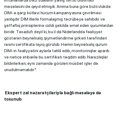
imtahanlarda bəzi sualların yanlış tərtib olunması
məsələsini də qeyd etmişik. Amma buna görə bütövlükdə
DİM-ə qarşı kütləvi hücum kampaniyasına çevrilməsi
yanlışdır. DİM illərlə formalaşmış təcrübəyə sahibdir və
şəffaflıq prinsiplərinə ciddi şəkildə əməl edən qurumlardan
biridir. Təsadüfi deyil ki, bu il də Niderlandda fəaliyyət
göstərən beynəlxalq qiymətləndirmə şirkəti tərəfindən
rəsmi sertifikata layiq görülüb. Həmin beynəlxalq qurum
DİM-in fəaliyyətini aylarla təhlil edib, monitorinqlər aparıb
və nəticə etibarilə bu sertifikatı təqdim edib. Narazılıqlar
bildirilərkən, eyni zamanda görülən müsbət işlər də
unudulmamalıdır".
Ekspert zal nəzarətçiləriylə bağlı məsələyə də
toxunub
: