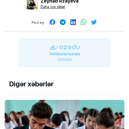
Zeynəb Rzayeva
Daha çox xəbər
Paylaş:
Reklamınız burada
320x100
Digər xəbərlər