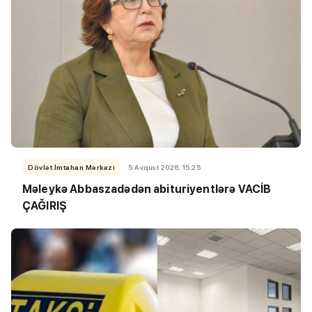
Dövlət İmtahan Mərkəzi
5 Avqust 2026, 15:25
Məleykə Abbaszadədən abituriyentlərə VACİB
ÇAĞIRIŞ