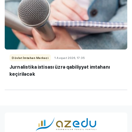
Dövlət İmtahan Mərkəzi
1 Avqust 2026, 17:35
Jurnalistika ixtisası üzrə qabiliyyət imtahanı
keçiriləcək