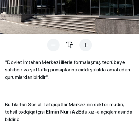
"Dövlət İmtahan Mərkəzi illərlə formalaşmış təcrübəyə
sahibdir və şəffaflıq prinsiplərinə ciddi şəkildə əməl edən
qurumlardan biridir".
Bu fikirləri Sosial Tətqiqatlar Mərkəzinin sektor müdiri,
təhsil tədqiqatçısı
Elmin Nuri AzEdu.az
-a açıqlamasında
bildirib: