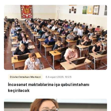
Dövlət İmtahan Mərkəzi
6 Avqust 2026, 10:25
İncəsənət məktəblərinə işə qəbul imtahanı
keçiriləcək