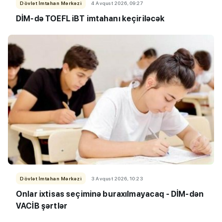
Dövlət İmtahan Mərkəzi
4 Avqust 2026, 09:27
DİM-də TOEFL iBT imtahanı keçiriləcək
Dövlət İmtahan Mərkəzi
3 Avqust 2026, 10:23
Onlar ixtisas seçiminə buraxılmayacaq - DİM-dən
VACİB şərtlər