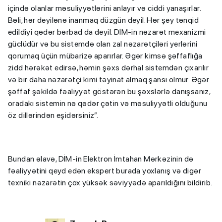
içində olanlar məsuliyyətlərini anlayır və ciddi yanaşırlar.
Bəli, hər deyilənə inanmaq düzgün deyil. Hər şey tənqid
edildiyi qədər bərbad da deyil. DİM-in nəzarət mexanizmi
güclüdür və bu sistemdə olan zal nəzarətçiləri yerlərini
qorumaq üçün mübarizə aparırlar. Əgər kimsə şəffaflığa
zidd hərəkət edirsə, həmin şəxs dərhal sistemdən çıxarılır
və bir daha nəzarətçi kimi təyinat almaq şansı olmur. Əgər
şəffaf şəkildə fəaliyyət göstərən bu şəxslərlə danışsanız,
oradakı sistemin nə qədər çətin və məsuliyyətli olduğunu
öz dillərindən eşidərsiniz”.
Bundan əlavə, DİM-in Elektron İmtahan Mərkəzinin də
fəaliyyətini qeyd edən ekspert burada yoxlanış və digər
texniki nəzarətin çox yüksək səviyyədə aparıldığını bildirib.