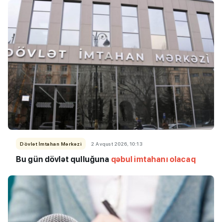
Dövlət İmtahan Mərkəzi
2 Avqust 2026, 10:13
Bu
gün dövlət qulluğuna
qəbul imtahanı olacaq