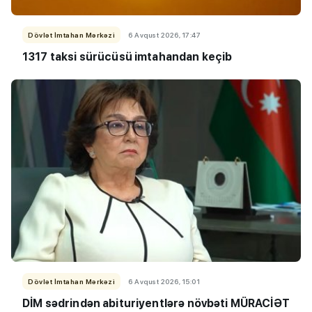
Dövlət İmtahan Mərkəzi
6 Avqust 2026, 17:47
1317 taksi sürücüsü imtahandan keçib
Dövlət İmtahan Mərkəzi
6 Avqust 2026, 15:01
DİM sədrindən abituriyent
​​​​​​​lərə
növbəti MÜRACİƏT