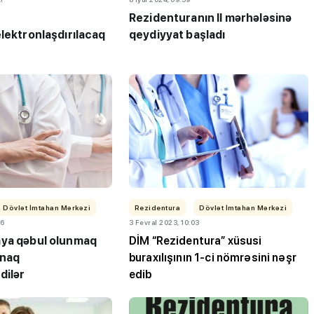
Rezidenturanın II mərhələsinə
lektronlaşdırılacaq
qeydiyyat başladı
ı”- MİQ,
"Həftənin təhsil icmalı": Qəbul
r və qəbul
marafonu başa çatdı,
müəllimlərin nəticələri dəyişdi..
Dövlət İmtahan Mərkəzi
Rezidentura
Dövlət İmtahan Mərkəzi
16
3 Fevral 2023, 10:03
ya qəbul olunmaq
DİM “Rezidentura” xüsusi
ınaq
buraxılışının 1-ci nömrəsini nəşr
dilər
edib