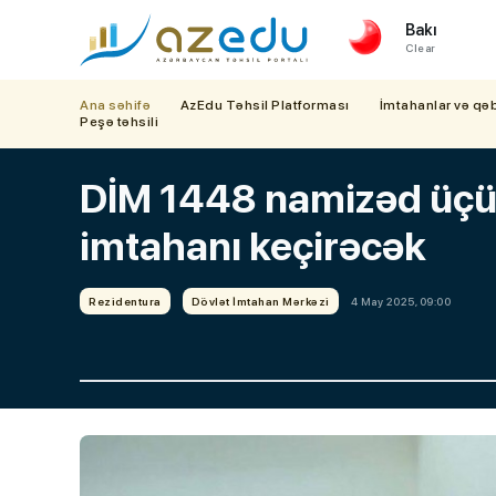
Bakı
Clear
Ana səhifə
AzEdu Təhsil Platforması
İmtahanlar və qə
Peşə təhsili
DİM 1448 namizəd üçü
imtahanı keçirəcək
Rezidentura
Dövlət İmtahan Mərkəzi
4 May 2025, 09:00