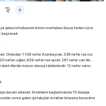
a qəbul imtahanının birinci mərhələsi (baza fənləri üzrə
) keçirəcək.
.
əcək. Onlardan 1 109 nəfər Azərbaycan, 339 nəfər isə rus
nəfəri oğlan, 828 nəfəri isə qızdır. 261 nəfər cari ilin,
vbəti illərdə məzun olacaq tələbələrdir. 12 nəfər xarici
k.
qiqə davam edəcək. İmtahanın başlanmasına 15 dəqiqə
Bundan sonra gələn iştirakçılar imtahan binasına buraxılmır.