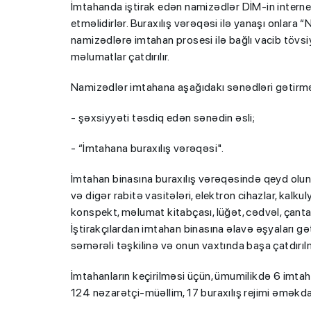
İmtahanda iştirak edən namizədlər DİM-in internet
etməlidirlər. Buraxılış vərəqəsi ilə yanaşı onlar
namizədlərə imtahan prosesi ilə bağlı vacib tövsiy
məlumatlar çatdırılır.
Namizədlər imtahana aşağıdakı sənədləri gətirməl
- şəxsiyyəti təsdiq edən sənədin əsli;
- “İmtahana buraxılış vərəqəsi".
İmtahan binasına buraxılış vərəqəsində qeyd olun
və digər rabitə vasitələri, elektron cihazlar, kalkul
konspekt, məlumat kitabçası, lüğət, cədvəl, çanta
İştirakçılardan imtahan binasına əlavə əşyaları gət
səmərəli təşkilinə və onun vaxtında başa çatdırıl
İmtahanların keçirilməsi üçün, ümumilikdə 6 imtah
124 nəzarətçi-müəllim, 17 buraxılış rejimi əməkd