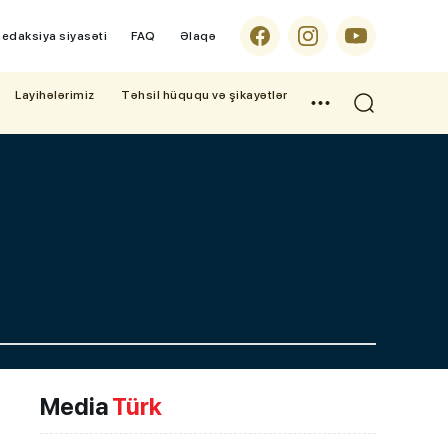
edaksiya siyasəti
FAQ
Əlaqə
Layihələrimiz
Təhsil hüququ və şikayətlər
Media
Türk