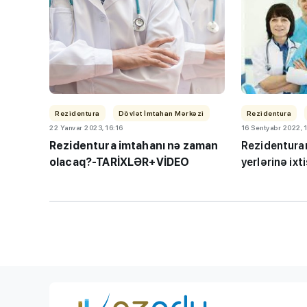
BMU-İNHA ikili d
Rezidentura
Dövlət İmtahan Mərkəzi
Rezidentura
22 Yanvar 2023, 16:16
16 Sentyabr 2022, 
proqramına qəbul
Rezidentura imtahanı nə zaman
Rezidenturan
keçirilib
olacaq?-TARİXLƏR+VİDEO
yerlərinə ixt