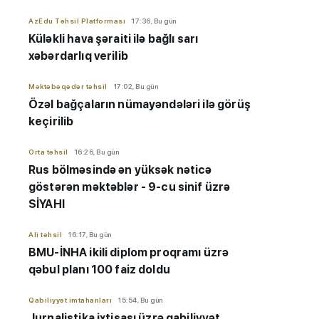
AzEdu Təhsil Platforması
17:36, Bu gün
Küləkli hava şəraiti ilə bağlı sarı
xəbərdarlıq verilib
Məktəbəqədər təhsil
17:02, Bu gün
Özəl bağçaların nümayəndələri ilə görüş
keçirilib
Orta təhsil
16:26, Bu gün
Rus bölməsində ən yüksək nəticə
göstərən məktəblər - 9-cu sinif üzrə
SİYAHI
Ali təhsil
16:17, Bu gün
BMU-İNHA ikili diplom proqramı üzrə
qəbul planı 100 faiz doldu
Qabiliyyət imtahanları
15:54, Bu gün
Jurnalistika ixtisası üzrə qabiliyyət