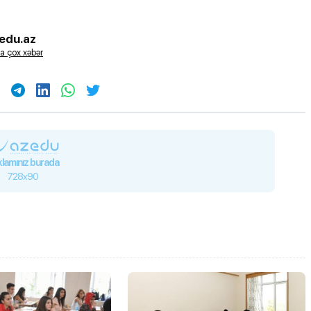
edu.az
a çox xəbər
lamınız burada
728x90