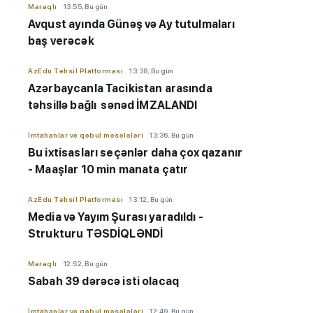
Maraqlı
13:55, Bu gün
Avqust ayında Günəş və Ay tutulmaları
baş verəcək
AzEdu Təhsil Platforması
13:38, Bu gün
Azərbaycanla Tacikistan arasında
təhsillə bağlı sənəd İMZALANDI
İmtahanlar və qəbul məsələləri
13:36, Bu gün
Bu ixtisasları seçənlər daha çox qazanır
- Maaşlar 10 min manata çatır
AzEdu Təhsil Platforması
13:12, Bu gün
Media və Yayım Şurası yaradıldı -
Strukturu TƏSDİQLƏNDİ
Maraqlı
12:52, Bu gün
Sabah 39 dərəcə isti olacaq
İmtahanlar və qəbul məsələləri
12:49, Bu gün