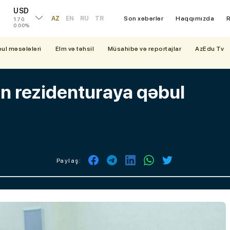
USD
AZ
EN
RU
TR
Son xəbərlər
Haqqımızda
R
1.70
0.00%
bul məsələləri
Elm və təhsil
Müsahibə və reportajlar
AzEdu Tv
n rezidenturaya qəbul
Paylaş: