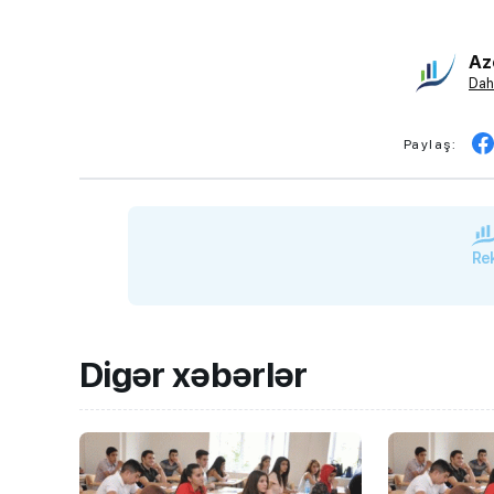
Az
Dah
Paylaş:
Rek
Digər xəbərlər