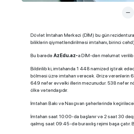
Dövlət İmtahan Mərkəzi (DİM) bu gün rezidenturay
biliklərin qiymətləndirilməsi imtahanı, birinci cəhd
Bu barədə
AzEdu.az-
a DİM-dən məlumat verilib
Bildirilib ki, imtahanda 1 448 namizəd iştirak ed
bölməsi üzrə imtahan verəcək. Ərizə verənlərin 620 
649 nəfər əvvəlki illərin məzunudur. 538 nəfər nö
ölkə vətəndaşıdır.
İmtahan Bakı və Naxçıvan şəhərlərində keçiriləcə
İmtahan saat 10:00-da başlanır və 2 saat 30 də
qalmış saat 09:45-də buraxılış rejimi başa çatır. 