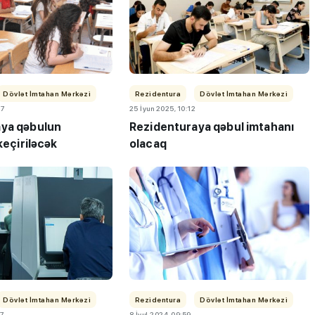
Dövlət İmtahan Mərkəzi
Rezidentura
Dövlət İmtahan Mərkəzi
27
25 İyun 2025, 10:12
ya qəbulun
Rezidenturaya qəbul imtahanı
 keçiriləcək
olacaq
Dövlət İmtahan Mərkəzi
Rezidentura
Dövlət İmtahan Mərkəzi
57
8 İyul 2024, 09:59