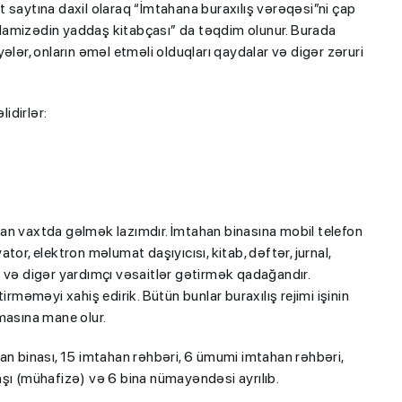
 saytına daxil olaraq “İmtahana buraxılış vərəqəsi”ni çap
a “Namizədin yaddaş kitabçası” da təqdim olunur. Burada
ələr, onların əməl etməli olduqları qaydalar və digər zəruri
idirlər:
an vaxtda gəlmək lazımdır. İmtahan binasına mobil telefon
yator, elektron məlumat daşıyıcısı, kitab, dəftər, jurnal,
 və digər yardımçı vəsaitlər gətirmək qadağandır.
irməməyi xahiş edirik. Bütün bunlar buraxılış rejimi işinin
masına mane olur.
an binası, 15 imtahan rəhbəri, 6 ümumi imtahan rəhbəri,
aşı (mühafizə) və 6 bina nümayəndəsi ayrılıb.