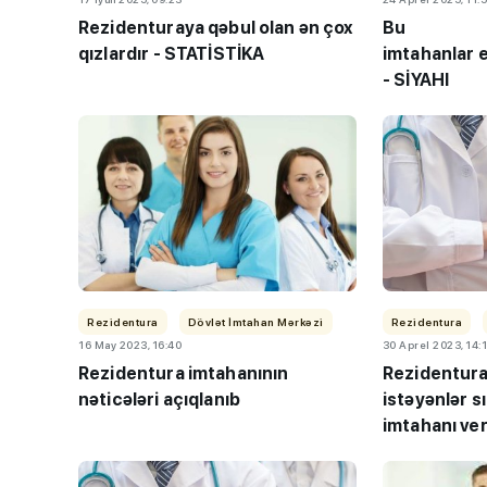
Rezidenturaya qəbul olan ən çox
Bu
qızlardır - STATİSTİKA
imtahanlar e
- SİYAHI
“Həftənin təhsil icmal
lisey seçimi, bağçala
imtahanları...
Rezidentura
Dövlət İmtahan Mərkəzi
Rezidentura
16 May 2023, 16:40
30 Aprel 2023, 14:
Rezidentura imtahanının
Rezidentura
nəticələri açıqlanıb
istəyənlər s
imtahanı ver