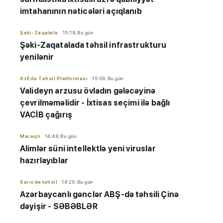
imtahanının nəticələri açıqlanıb
Şəki-Zaqatala
15:18, Bu gün
Şəki-Zaqatalada təhsil infrastrukturu
yenilənir
AzEdu Təhsil Platforması
15:09, Bu gün
Valideyn arzusu övladın gələcəyinə
çevrilməməlidir - İxtisas seçimi ilə bağlı
VACİB çağırış
Maraqlı
14:48, Bu gün
Alimlər süni intellektlə yeni viruslar
hazırlayıblar
Xaricdə təhsil
14:29, Bu gün
Azərbaycanlı gənclər ABŞ-də təhsili Çinə
dəyişir - SƏBƏBLƏR