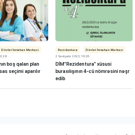
iplom
MİQ balına görə Bakı üzrə
Dövlət İmtahan Mərkəzi
Rezidentura
Dövlət İmtahan Mərkəzi
10:28
2 Sentyabr 2022, 16:05
 imtahanları
birinci, respublika üzrə beşi
ın boş qalan plan
DİM“Rezidentura” xüsusi
OLDU
isas seçimi aparılır
buraxılışının 4-cü nömrəsini nəşr
edib