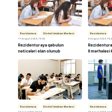
Rezidentura
Dövlət İmtahan Mərkəzi
Rezidentura
11 Avqust 2025, 15:00
4 Avqust 2025, 16:
Rezidenturaya qəbulun
Rezidentura
nəticələri elan olunub
II mərhələsi
Rezidentura
Dövlət İmtahan Mərkəzi
Rezidentura
17 İyun 2025, 09:23
24 Aprel 2025, 11: