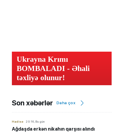
Ukrayna Krımı
BOMBALADI - Əhali
təxliyə olunur!
Son xəbərlər
Daha çox
Hadisə
20:16, Bu gün
Ağdaşda erkən nikahın qarşısı alındı