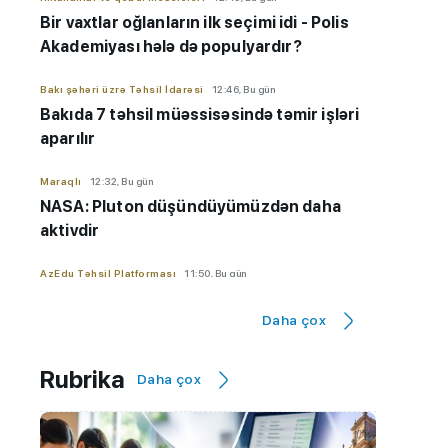
Bir vaxtlar oğlanların ilk seçimi idi - Polis
Akademiyası hələ də populyardır?
Bakı şəhəri üzrə Təhsil İdarəsi
12:46, Bu gün
Bakıda 7 təhsil müəssisəsində təmir işləri
aparılır
Maraqlı
12:32, Bu gün
NASA: Pluton düşündüyümüzdən daha
aktivdir
AzEdu Təhsil Platforması
11:50, Bu gün
BMU məzunu ABŞ-nin nüfuzlu
Daha çox
universitetində təhsilini davam
etdirəcək
Rubrika
Daha çox
AzEdu Təhsil Platforması
11:45, Bu gün
Naxçıvan məktəblərinə kompüter
paylanılıb