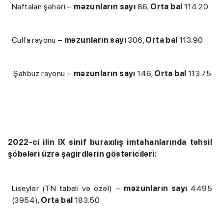
Naftalan şəhəri –
məzunların sayı
86,
Orta bal
114.20
Culfa rayonu –
məzunların sayı
306,
Orta bal
113.90
Şahbuz rayonu –
məzunların sayı
146,
Orta bal
113.75
2022-ci ilin IX sinif buraxılış imtahanlarında təhsil
şöbələri üzrə şagirdlərin göstəriciləri:
Liseylər (TN tabeli və özəl) –
məzunların sayı
4495
(3954),
Orta bal
183.50