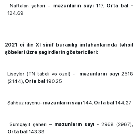
Naftalan şəhəri –
məzunların sayı
117,
Orta bal -
124.69
2021-ci ilin XI sinif buraxılış imtahanlarında təhsil
şöbələri üzrə şagirdlərin göstəriciləri:
Liseylər (TN tabeli və özəl) -
məzunların sayı
2518
(2144),
Orta bal
190.25
Şahbuz rayonu-
məzunların sayı
144,
Orta bal
144,27
Sumqayıt şəhəri –
məzunların sayı
- 2968 (2967),
Orta bal
143.38