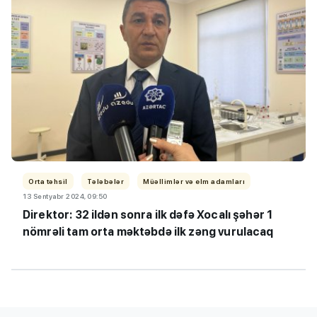
Orta təhsil
Tələbələr
Müəllimlər və elm adamları
13 Sentyabr 2024, 09:50
Direktor: 32 ildən sonra ilk dəfə Xocalı şəhər 1
nömrəli tam orta məktəbdə ilk zəng vurulacaq