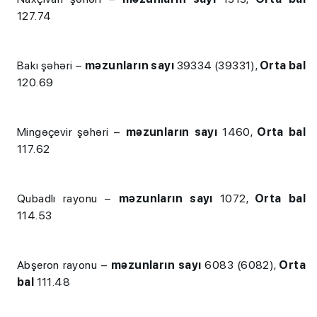
127.74
Bakı şəhəri –
məzunların sayı
39334 (39331),
Orta bal
120.69
Mingəçevir şəhəri –
məzunların sayı
1460,
Orta bal
117.62
Qubadlı rayonu –
məzunların sayı
1072,
Orta bal
114.53
Abşeron rayonu –
məzunların sayı
6083 (6082),
Orta
bal
111.48