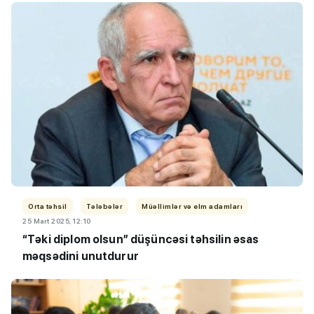
Orta təhsil
Tələbələr
Müəllimlər və elm adamları
25 Mart 2025, 12:10
“Təki diplom olsun” düşüncəsi təhsilin əsas
məqsədini unutdurur