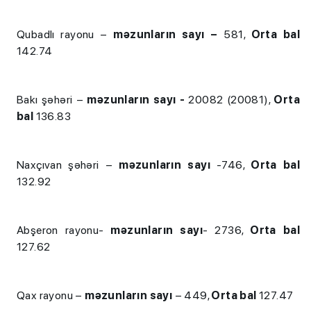
Qubadlı rayonu –
məzunların sayı –
581,
Orta bal
142.74
Bakı şəhəri –
məzunların sayı -
20082 (20081),
Orta
bal
136.83
Naxçıvan şəhəri –
məzunların sayı
-746,
Orta bal
132.92
Abşeron rayonu-
məzunların sayı
- 2736,
Orta bal
127.62
Qax rayonu –
məzunların sayı
– 449,
Orta bal
127.47