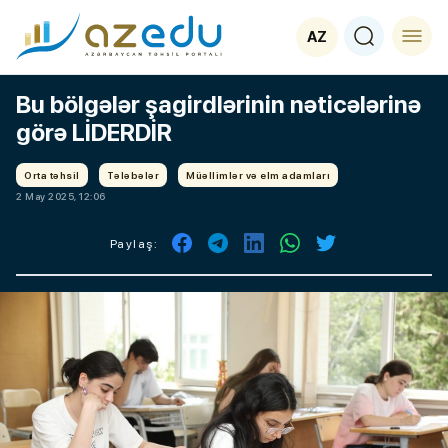
AZ
Bu bölgələr şagirdlərinin nəticələrinə
görə LİDERDİR
Orta təhsil
Tələbələr
Müəllimlər və elm adamları
2 May 2025, 12:06
Paylaş: