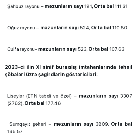
Şahbuz rayonu –
məzunların sayı
181,
Orta bal
111.31
Oğuz rayonu –
məzunların sayı
524,
Orta bal
110.80
Culfa rayonu-
məzunların sayı
523,
Orta bal
107.63
2023-ci ilin XI sinif buraxılış imtahanlarında təhsil
şöbələri üzrə şagirdlərin göstəriciləri:
Liseylər (ETN tabeli və özəl) –
məzunların sayı
3307
(2762),
Orta bal
177.46
Sumqayıt şəhəri –
məzunların sayı
3809,
Orta bal
135.57