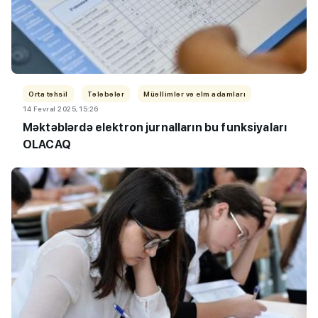
Orta təhsil
Tələbələr
Müəllimlər və elm adamları
14 Fevral 2025, 15:26
Məktəblərdə elektron jurnalların bu funksiyaları
OLACAQ