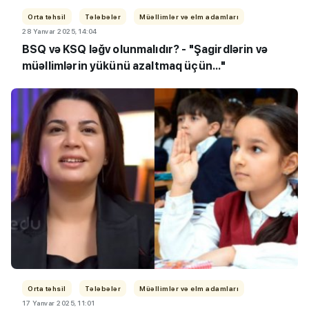
Orta təhsil
Tələbələr
Müəllimlər və elm adamları
28 Yanvar 2025, 14:04
BSQ və KSQ ləğv olunmalıdır? - "Şagirdlərin və
müəllimlərin yükünü azaltmaq üçün..."
Orta təhsil
Tələbələr
Müəllimlər və elm adamları
17 Yanvar 2025, 11:01