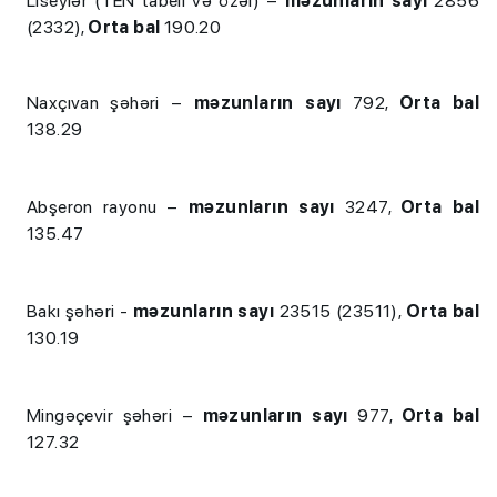
Liseylər (TEN tabeli və özəl) –
məzunların sayı
2856
(2332),
Orta bal
190.20
Naxçıvan şəhəri –
məzunların sayı
792,
Orta bal
138.29
Abşeron rayonu –
məzunların sayı
3247,
Orta bal
135.47
Bakı şəhəri -
məzunların sayı
23515 (23511),
Orta bal
130.19
Mingəçevir şəhəri –
məzunların sayı
977,
Orta bal
127.32