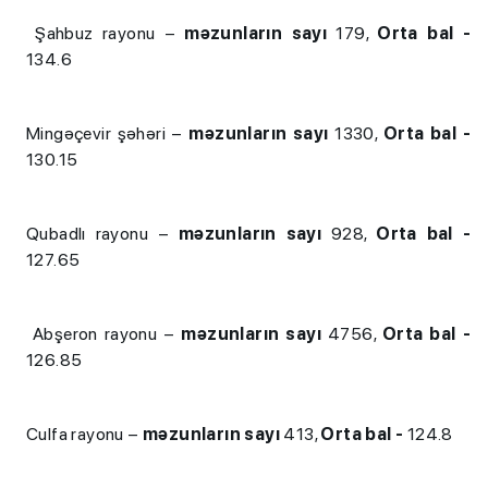
Şahbuz rayonu –
məzunların sayı
179,
Orta bal -
134.6
Mingəçevir şəhəri –
məzunların sayı
1330,
Orta bal -
130.15
Qubadlı rayonu –
məzunların sayı
928,
Orta bal -
127.65
Abşeron rayonu –
məzunların sayı
4756,
Orta bal -
126.85
Culfa rayonu –
məzunların sayı
413,
Orta bal -
124.8