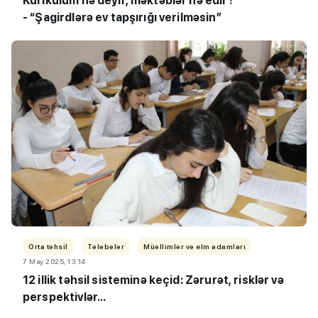
Kurikulum nə deyir, məktəblər nə edir?
- “Şagirdlərə ev tapşırığı verilməsin”
Orta təhsil
Tələbələr
Müəllimlər və elm adamları
7 May 2025, 13:14
12 illik təhsil sisteminə keçid: Zərurət, risklər və
perspektivlər...