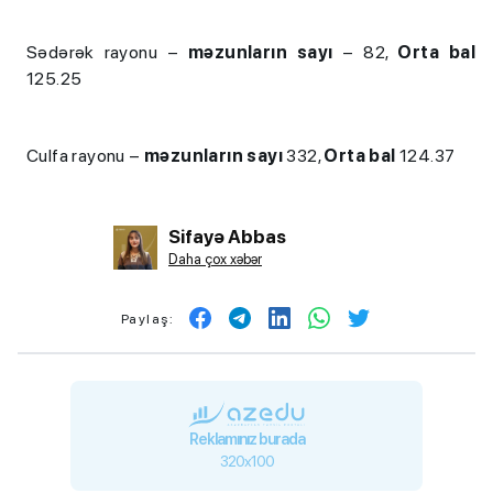
Sədərək rayonu –
məzunların sayı
– 82,
Orta bal
125.25
Culfa rayonu –
məzunların sayı
332,
Orta bal
124.37
Sifayə Abbas
Daha çox xəbər
Paylaş:
Reklamınız burada
320x100