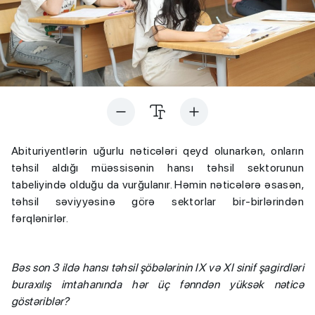
Abituriyentlərin uğurlu nəticələri qeyd olunarkən, onların
təhsil aldığı müəssisənin hansı təhsil sektorunun
tabeliyində olduğu da vurğulanır. Həmin nəticələrə əsasən,
təhsil səviyyəsinə görə sektorlar bir-birlərindən
fərqlənirlər.
Bəs son 3 ildə hansı təhsil şöbələrinin IX və XI sinif şagirdləri
buraxılış imtahanında hər üç fənndən yüksək nəticə
göstəriblər?