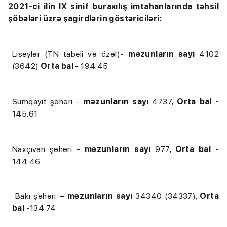
2021-ci ilin IX sinif buraxılış imtahanlarında təhsil
şöbələri üzrə şagirdlərin göstəriciləri:
Liseylər (TN tabeli və özəl)-
məzunların sayı
4102
(3642)
Orta bal -
194.45
Sumqayıt şəhəri -
məzunların sayı
4737,
Orta bal -
145.61
Naxçıvan şəhəri -
məzunların sayı
977,
Orta bal -
144.46
Bakı şəhəri –
məzunların sayı
34340 (34337),
Orta
bal -
134.74