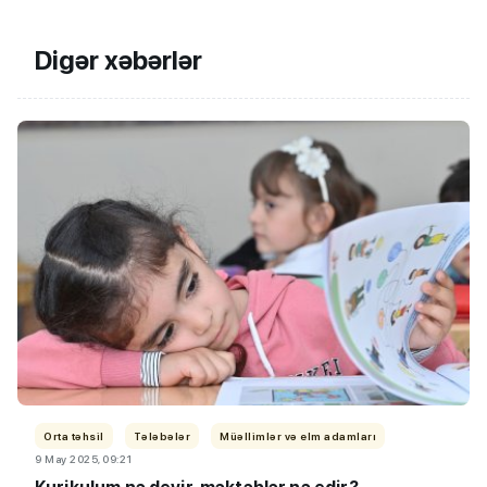
Digər xəbərlər
Orta təhsil
Tələbələr
Müəllimlər və elm adamları
9 May 2025, 09:21