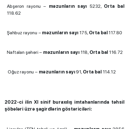
Abşeron rayonu –
məzunların sayı
5232,
Orta bal
118.62
Şahbuz rayonu –
məzunların sayı
175,
Orta bal
117.80
Naftalan şəhəri –
məzunların sayı
118,
Orta bal
116.72
Oğuz rayonu –
məzunların sayı
91,
Orta bal
114.12
2022-ci ilin XI sinif buraxılış imtahanlarında təhsil
şöbələri üzrə şagirdlərin göstəriciləri: