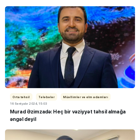
Orta təhsil
Tələbələr
Müəllimlər və elm adamları
16 Sentyabr 2024, 15:03
Murad Əzimzadə: Heç bir vəziyyət təhsil almağa
əngəl deyil