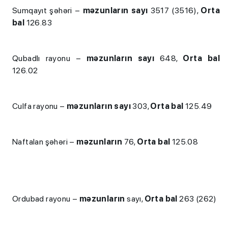
Sumqayıt şəhəri –
məzunların sayı
3517 (3516),
Orta
bal
126.83
Qubadlı rayonu –
məzunların sayı
648,
Orta bal
126.02
Culfa rayonu –
məzunların sayı
303,
Orta bal
125.49
Naftalan şəhəri –
məzunların
76,
Orta bal
125.08
Ordubad rayonu –
məzunların
sayı,
Orta bal
263 (262)