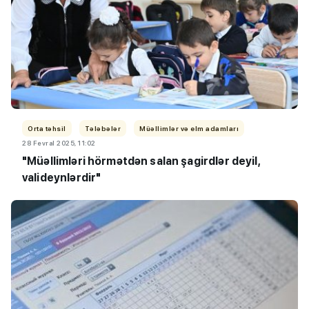
Orta təhsil
Tələbələr
Müəllimlər və elm adamları
28 Fevral 2025, 11:02
"Müəllimləri hörmətdən salan şagirdlər deyil,
valideynlərdir"