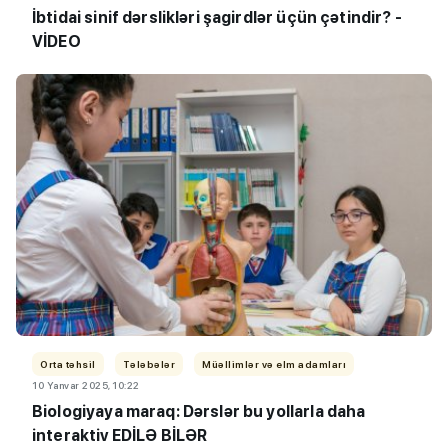
İbtidai sinif dərslikləri şagirdlər üçün çətindir? -
VİDEO
Orta təhsil
Tələbələr
Müəllimlər və elm adamları
10 Yanvar 2025, 10:22
Biologiyaya maraq: Dərslər bu yollarla daha
interaktiv EDİLƏ BİLƏR