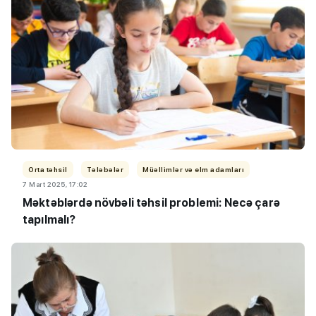
Orta təhsil
Tələbələr
Müəllimlər və elm adamları
7 Mart 2025, 17:02
Məktəblərdə növbəli təhsil problemi: Necə çarə
tapılmalı?