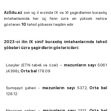
AzEdu.az
son üç il ərzində IX və XI şagirdlərinin buraxılış
imtahanlarında hər üç fənn üzrə ən yüksək nəticə
göstərən
10
təhsil şöbəsini təqdim edir.
2023-ci ilin IX sinif buraxılış imtahanlarında təhsil
şöbələri üzrə şagirdlərin göstəriciləri:
Liseylər (ETN tabeli və özəl) –
məzunların sayı
5061
(4398),
Orta bal
178.09
Sumqayıt şəhəri -
məzunların sayı
5372,
Orta bal
128.12
Naxçıvan şəhəri –
məzunların sayı
1313,
Orta bal