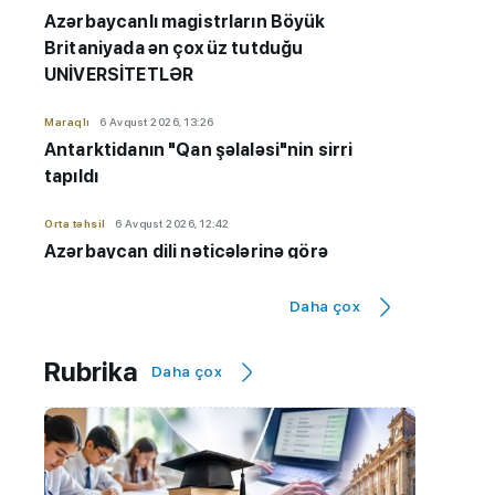
Azərbaycanlı magistrların Böyük
Britaniyada ən çox üz tutduğu
UNİVERSİTETLƏR
Maraqlı
6 Avqust 2026, 13:26
Antarktidanın "Qan şəlaləsi"nin sirri
tapıldı
Orta təhsil
6 Avqust 2026, 12:42
Azərbaycan dili nəticələrinə görə
bu bölgələr ÖNDƏDİR
Daha çox
Maraqlı
6 Avqust 2026, 12:38
Sabah 39 dərəcə isti olacaq
Rubrika
Daha çox
Maraqlı
6 Avqust 2026, 12:02
Alimlər Günəşin səthində nəhəng kosmik
burulğanlar müşahidə edib