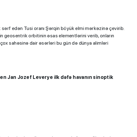
sərf edən Tusi oranı Şərqin böyük elmi mərkəzinə çevirib.
n geosentrik orbitinin əsas elementlərini verib, onların
r çox sahəsinə dair əsərləri bu gün də dünya alimləri
ben Jan Jozef Leverye ilk dəfə havanın sinoptik