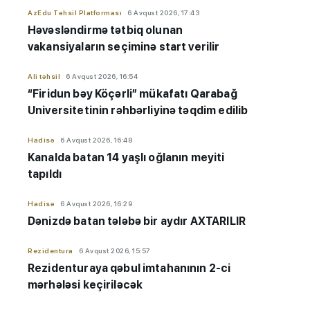
AzEdu Təhsil Platforması
6 Avqust 2026, 17:43
Həvəsləndirmə tətbiq olunan
vakansiyaların seçiminə start verilir
Ali təhsil
6 Avqust 2026, 16:54
“Firidun bəy Köçərli” mükafatı Qarabağ
Universitetinin rəhbərliyinə təqdim edilib
Hadisə
6 Avqust 2026, 16:48
Kanalda batan 14 yaşlı oğlanın meyiti
tapıldı
Hadisə
6 Avqust 2026, 16:29
Dənizdə batan tələbə bir aydır AXTARILIR
Rezidentura
6 Avqust 2026, 15:57
Rezidenturaya qəbul imtahanının 2-ci
mərhələsi keçiriləcək