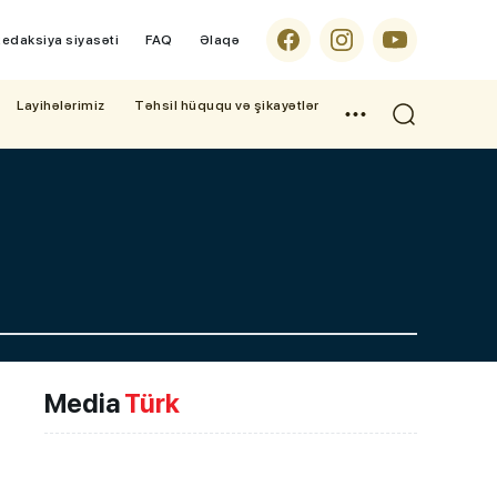
edaksiya siyasəti
FAQ
Əlaqə
Layihələrimiz
Təhsil hüququ və şikayətlər
Media
Türk