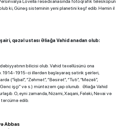
sinvalya Lovella rəsədxanasında fotoqrafik teleskopun
olub ki, Günəş sisteminin yeni planetini kəşf edib. Həmin il
şairi, qəzəl ustası Əliağa Vahid anadan olub:
ədəbiyyatının bilicisi olub. Vahid təxəllüsünü ona
 1914-1915-ci illərdən başlayaraq satirik şeirləri,
arda (“İqbal”, “Zəhmət”, “Bəsirət”, “Tuti”, “Məzəli”,
 “Gənc işçi” və s.) müntəzəm çap olunub. Əliağa Vahid
laşıb. O, eyni zamanda, Nizami, Xaqani, Fələki, Nəvai və
a tərcümə edib.
yə Abbas