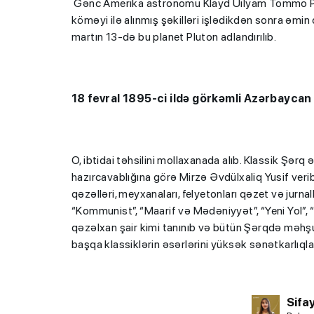
Gənc Amerika astronomu Klayd Uilyam Tommo Per
köməyi ilə alınmış şəkilləri işlədikdən sonra əmin 
martın 13-də bu planet Pluton adlandırılıb.
18 fevral 1895-ci ildə görkəmli Azərbaycan 
O, ibtidai təhsilini mollaxanada alıb. Klassik Şərq 
hazırcavablığına görə Mirzə Əvdülxaliq Yusif verib.
qəzəlləri, meyxanaları, felyetonları qəzet və jurnall
“Kommunist”, “Maarif və Mədəniyyət”, “Yeni Yol”,
qəzəlxan şair kimi tanınıb və bütün Şərqdə məhşur
başqa klassiklərin əsərlərini yüksək sənətkarlıql
Sifa