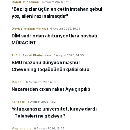
Qəbul imtahanları
6 Avqust 2026, 15:12
"Bəzi qızlar üçün ən çətin imtahan qəbul
yox, ailəni razı salmaqdır"
Dövlət İmtahan Mərkəzi
6 Avqust 2026, 15:01
DİM sədrindən abituriyent
​​​​​​​lərə
növbəti
MÜRACİƏT
AzEdu Təhsil Platforması
6 Avqust 2026, 14:55
BMU məzunu dünyaca məşhur
Chevening təqaüdünün qalibi olub
Maraqlı
6 Avqust 2026, 14:33
Nəzarətdən çıxan raket Aya çırpılıb
Ali təhsil
6 Avqust 2026, 14:21
Yataqxanasız universitet, kirayə dərdi
- Tələbələri nə gözləyir?
Magistratura
6 Avqust 2026, 13:54