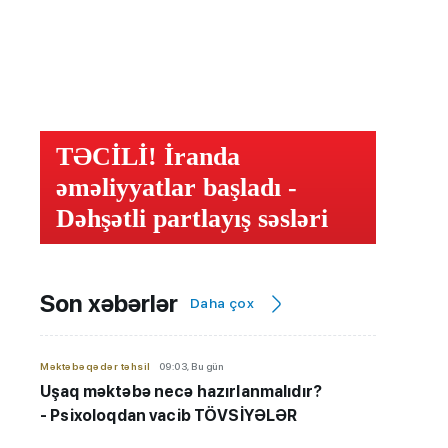
TƏCİLİ! İranda
əməliyyatlar başladı -
Dəhşətli partlayış səsləri
Son xəbərlər
Daha çox
Məktəbəqədər təhsil
09:03, Bu gün
Uşaq məktəbə necə hazırlanmalıdır?
- Psixoloqdan vacib TÖVSİYƏLƏR