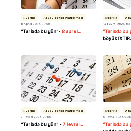
Rubrika
AzEdu Təhsil Platforması
Rubrika
AzE
8 Aprel 2025, 09:00
14 Fevral 2025, 08
“Tarixdə bu gün”-
8 aprel...
“Tarixdə bu
böyük İXTİR
“Həftənin təhsil icmal
lisey seçimi, bağçala
imtahanları...
Rubrika
AzEdu Təhsil Platforması
Rubrika
AzE
7 Fevral 2025, 08:59
6 Fevral 2025, 08:
“Tarixdə bu gün” -
7 fevral...
“Tarixdə bu