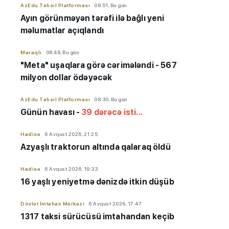
AzEdu Təhsil Platforması
08:51, Bu gün
Ayın görünməyən tərəfi ilə bağlı yeni
məlumatlar açıqlandı
Maraqlı
08:48, Bu gün
"Meta" uşaqlara görə cərimələndi - 567
milyon dollar ödəyəcək
AzEdu Təhsil Platforması
08:30, Bu gün
Günün havası -
39 dərəcə isti...
Hadisə
6 Avqust 2026, 21:25
Azyaşlı
traktorun altında qalaraq öldü
Hadisə
6 Avqust 2026, 19:33
16 yaşlı yeniyetmə dənizdə itkin düşüb
Dövlət İmtahan Mərkəzi
6 Avqust 2026, 17:47
1317 taksi sürücüsü imtahandan keçib