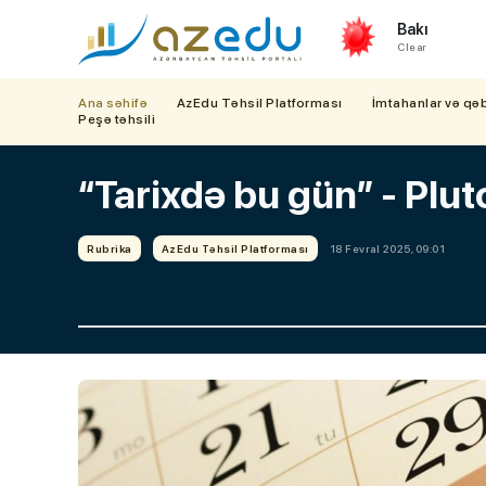
Bakı
Clear
Ana səhifə
AzEdu Təhsil Platforması
İmtahanlar və qə
Peşə təhsili
“Tarixdə bu gün” - Plut
Rubrika
AzEdu Təhsil Platforması
18 Fevral 2025, 09:01