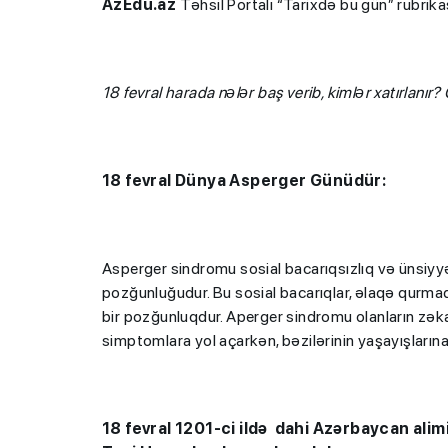
AzEdu.az
Təhsil Portalı “Tarixdə bu gün” rubrik
18 fevral harada nәlәr baş verib, kimlәr xatırlanır?
18 fevral Dünya Asperger Günüdür:
Asperger sindromu sosial bacarıqsızlıq və ünsiyy
pozğunluğudur. Bu sosial bacarıqlar, əlaqə qurma
bir pozğunluqdur. Aperger sindromu olanların zəkala
simptomlara yol açarkən, bəzilərinin yaşayışlarına 
18 fevral 1201-ci ildə
dahi Azərbaycan alimi