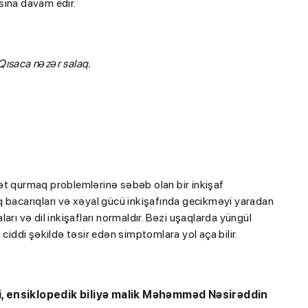
asına davam edir.
 Qısaca nәzәr salaq.
ət qurmaq problemlərinə səbəb olan bir inkişaf
q bacarıqları və xəyal gücü inkişafında gecikməyi yaradan
rı və dil inkişafları normaldır. Bəzi uşaqlarda yüngül
ciddi şəkildə təsir edən simptomlara yol aça bilir.
, ensiklopedik biliyə malik
Məhəmməd Nəsirəddin