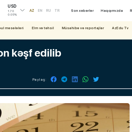
USD
AZ
EN
RU
TR
Son xəbərlər
Haqqımızda
R
1.70
0.05%
bul məsələləri
Elm və təhsil
Müsahibə və reportajlar
AzEdu Tv
on kəşf edilib
Paylaş: