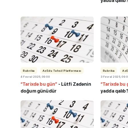
yadda qalıb
TİF “Maarifçi” tə
məzunlarla görüş
Rubrika
AzEdu Təhsil Platforması
Rubrika
AzE
4 Fevral 2025, 09:00
3 Fevral 2025, 09:
“Tarixdə bu gün”
-
Lütfi Zadənin
“Tarixdə bu
doğum günüdür
yadda qalıb