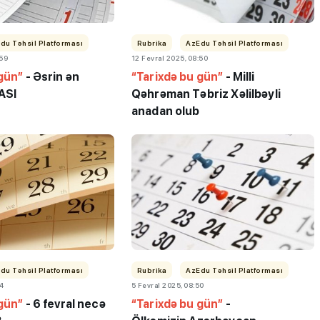
du Təhsil Platforması
Rubrika
AzEdu Təhsil Platforması
:59
12 Fevral 2025, 08:50
 gün”
- Əsrin ən
“Tarixdə bu gün”
-
Milli
ASI
Qəhrəman Təbriz Xəlilbəyli
ı”- MİQ,
"Həftənin təhsil icmalı": Qəbul
anadan olub
r və qəbul
marafonu başa çatdı,
müəllimlərin nəticələri dəyişdi..
du Təhsil Platforması
Rubrika
AzEdu Təhsil Platforması
54
5 Fevral 2025, 08:50
 gün”
- 6 fevral necə
“Tarixdə bu gün”
-