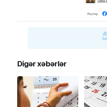
Daha ç
Paylaş:
Rek
Digər xəbərlər