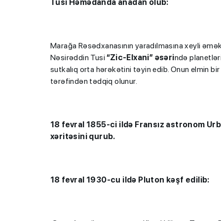
Tusi
Həmədanda anadan olub:
Marağa Rəsədxanasının yaradılmasına xeyli əmək 
Nəsirəddin Tusi
“Zic-Elxani” əsəri
ndə planetləri
sutkalıq orta hərəkətini təyin edib. Onun elmin bi
tərəfindən tədqiq olunur.
18 fevral 1855-ci ildə Fransız astronom Ur
xəritəsini qurub.
18 fevral 1930-cu ildə Pluton kəşf edilib: