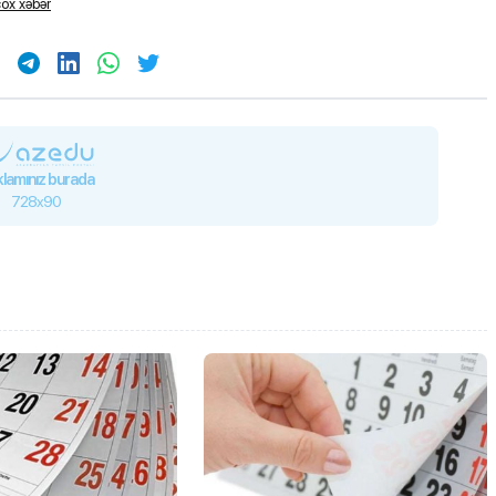
ox xəbər
lamınız burada
728x90