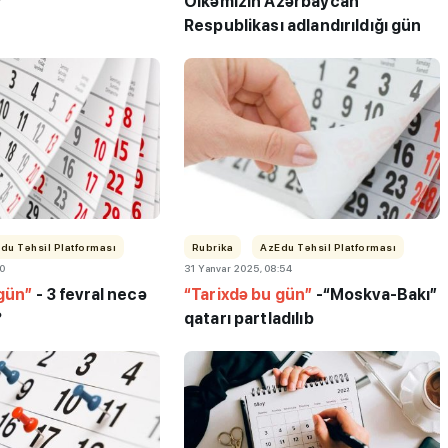
?
Ölkəmizin
Azərbaycan
Respublikası adlandırıldığı gün
"3-5 balı çatmadığı üçün
ləbə-
gələcəyin həkimi kimya
 keçirib
müəllimi olur"
du Təhsil Platforması
Rubrika
AzEdu Təhsil Platforması
00
31 Yanvar 2025, 08:54
 gün”
- 3 fevral necə
“Tarixdə bu gün”
-
“Moskva-Bakı”
?
qatarı partladılıb