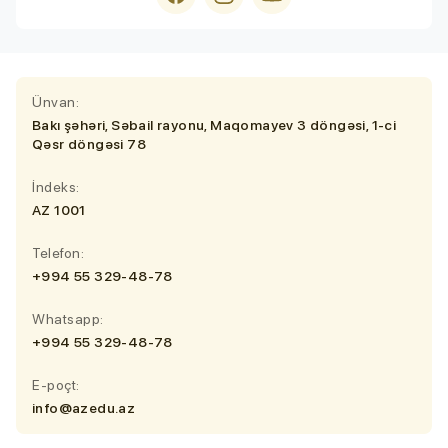
Ünvan:
Bakı şəhəri, Səbail rayonu, Maqomayev 3 döngəsi, 1-ci
Qəsr döngəsi 78
İndeks:
AZ 1001
Telefon:
+994 55 329-48-78
Whatsapp:
+994 55 329-48-78
E-poçt:
info@azedu.az