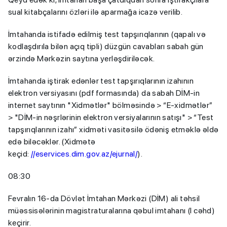
sual kitabçalarını özləri ilə aparmağa icazə verilib.
İmtahanda istifadə edilmiş test tapşırıqlarının (qapalı və
kodlaşdırıla bilən açıq tipli) düzgün cavabları sabah gün
ərzində Mərkəzin saytına yerləşdiriləcək.
İmtahanda iştirak edənlər test tapşırıqlarının izahının
elektron versiyasını (pdf formasında) da sabah DİM-in
internet saytının "Xidmətlər" bölməsində > “E-xidmətlər”
> "DİM-in nəşrlərinin elektron versiyalarının satışı" > “Test
tapşırıqlarının izahı” xidməti vasitəsilə ödəniş etməklə əldə
edə biləcəklər. (Xidmətə
keçid:
//eservices.dim.gov.az/ejurnal/
).
08:30
Fevralın 16-da Dövlət İmtahan Mərkəzi (DİM) ali təhsil
müəssisələrinin magistraturalarına qəbul imtahanı (I cəhd)
keçirir.