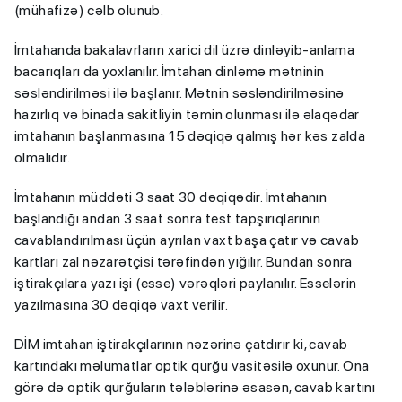
(mühafizə) cəlb olunub.
İmtahanda bakalavrların xarici dil üzrə dinləyib-anlama
bacarıqları da yoxlanılır. İmtahan dinləmə mətninin
səsləndirilməsi ilə başlanır. Mətnin səsləndirilməsinə
hazırlıq və binada sakitliyin təmin olunması ilə əlaqədar
imtahanın başlanmasına 15 dəqiqə qalmış hər kəs zalda
olmalıdır.
İmtahanın müddəti 3 saat 30 dəqiqədir. İmtahanın
başlandığı andan 3 saat sonra test tapşırıqlarının
cavablandırılması üçün ayrılan vaxt başa çatır və cavab
kartları zal nəzarətçisi tərəfindən yığılır. Bundan sonra
iştirakçılara yazı işi (esse) vərəqləri paylanılır. Esselərin
yazılmasına 30 dəqiqə vaxt verilir.
DİM imtahan iştirakçılarının nəzərinə çatdırır ki, cavab
kartındakı məlumatlar optik qurğu vasitəsilə oxunur. Ona
görə də optik qurğuların tələblərinə əsasən, cavab kartını