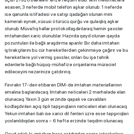
əsasən, 3 nəfərdə mobil telefon aşkar olunub. 1 nəfərdə
isə qanunla istifadəsi və satışı qadağan olunan mini
kameralı eynək, xüsusi ötürücü qurğu və qulaqlıq aşkar
olunub. Müvafiq hallar protokollaşdırılaraq həmin şəxslər
imtahandan xaric olunublar. Hazırda qeyd olunan qayda
pozuntuları ilə bağlı araşdırma aparılır. Bir daha imtahan
iştirakçılarını bu cür hərəkətlərdən çəkinməyə çağırır və bu
hərəkətlərə yol vermiş şəxslər, onları bu işə təhrik
edənlərlə bağlı hüquq-mühafizə orqanlarına müraciət
ediləcəyini nəzərinizə çatdırırıq.
Fevralın 17-dən etibarən DİM-də imtahan materiallarının
emalına başlanılacaq. İmtahan nəticələri 2 mərhələdə elan
olunacaq. Yaxın 3 gün ərzində qapalı və cavabları
kodlaşdırılan açıq tipli tapşırıqların nəticələri elan olunacaq.
Yekun imtahan balı isə xarici dil fənləri üzrə esse tapşırıqları
yoxlanıldıqdan sonra – 6 həftə ərzində təqdim olunacaq.
Qeyd edək ki, imtahan başa çatdıqdan sonra iştirakçılara