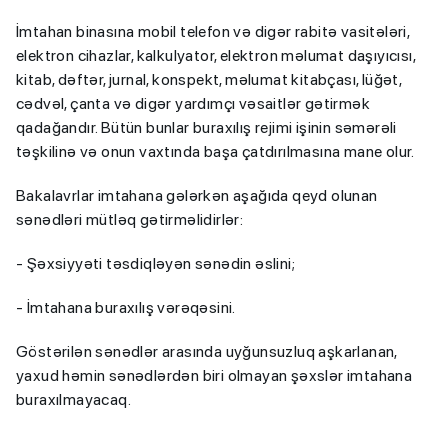
İmtahan binasına mobil telefon və digər rabitə vasitələri,
elektron cihazlar, kalkulyator, elektron məlumat daşıyıcısı,
kitab, dəftər, jurnal, konspekt, məlumat kitabçası, lüğət,
cədvəl, çanta və digər yardımçı vəsaitlər gətirmək
qadağandır. Bütün bunlar buraxılış rejimi işinin səmərəli
təşkilinə və onun vaxtında başa çatdırılmasına mane olur.
Bakalavrlar imtahana gələrkən aşağıda qeyd olunan
sənədləri mütləq gətirməlidirlər:
- Şəxsiyyəti təsdiqləyən sənədin əslini;
- İmtahana buraxılış vərəqəsini.
Göstərilən sənədlər arasında uyğunsuzluq aşkarlanan,
yaxud həmin sənədlərdən biri olmayan şəxslər imtahana
buraxılmayacaq.