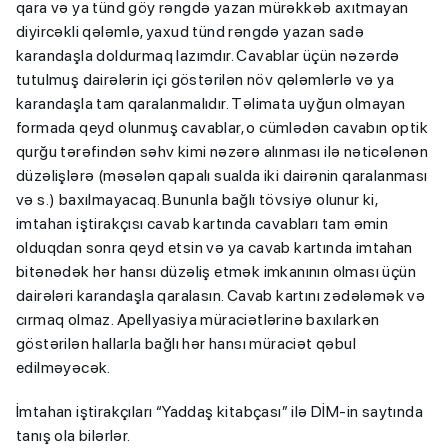
qara və ya tünd göy rəngdə yazan mürəkkəb axıtmayan
diyircəkli qələmlə, yaxud tünd rəngdə yazan sadə
karandaşla doldurmaq lazımdır. Cavablar üçün nəzərdə
tutulmuş dairələrin içi göstərilən növ qələmlərlə və ya
karandaşla tam qaralanmalıdır. Təlimata uyğun olmayan
formada qeyd olunmuş cavablar, o cümlədən cavabın optik
qurğu tərəfindən səhv kimi nəzərə alınması ilə nəticələnən
düzəlişlərə (məsələn qapalı sualda iki dairənin qaralanması
və s.) baxılmayacaq. Bununla bağlı tövsiyə olunur ki,
imtahan iştirakçısı cavab kartında cavabları tam əmin
olduqdan sonra qeyd etsin və ya cavab kartında imtahan
bitənədək hər hansı düzəliş etmək imkanının olması üçün
dairələri karandaşla qaralasın. Cavab kartını zədələmək və
cırmaq olmaz. Apellyasiya müraciətlərinə baxılarkən
göstərilən hallarla bağlı hər hansı müraciət qəbul
edilməyəcək.
İmtahan iştirakçıları “Yaddaş kitabçası” ilə DİM-in saytında
tanış ola bilərlər.