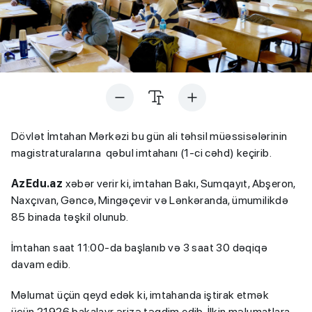
Dövlət İmtahan Mərkəzi bu gün ali təhsil müəssisələrinin
magistraturalarına qəbul imtahanı (1-ci cəhd) keçirib.
AzEdu.az
xəbər verir ki, imtahan Bakı, Sumqayıt, Abşeron,
Naxçıvan, Gəncə, Mingəçevir və Lənkəranda, ümumilikdə
85 binada təşkil olunub.
İmtahan saat 11:00-da başlanıb və 3 saat 30 dəqiqə
davam edib.
Məlumat üçün qeyd edək ki, imtahanda iştirak etmək
üçün 21926 bakalavr ərizə təqdim edib. İlkin məlumatlara