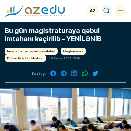
AZ
Bu gün magistraturaya qəbul
imtahanı keçirilib - YENİLƏNİB
İmtahanlar və qəbul məsələləri
Magistratura
Dövlət İmtahan Mərkəzi
16 Fevral 2025, 15:10
Paylaş: