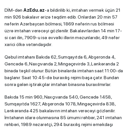
DİM-dən
AzEdu.az
-a bildirilib ki, imtahan vermək üçün 21
min 926 bakalavr ərizə təqdim edib. Onlardan 20 min 57
nəfərin Azərbaycan bölməsi, 1869 nəfərin rus bölməsi
üzrə imtahan verəcəyi gözlənilir. Bakalavrlardan 14 min 17-
si cari ilin, 7909-u isə əvvəlki illərin məzunlarıdır, 49 nəfər
xarici ölkə vətəndaşıdır.
Qəbul imtahanı Bakıda 62, Sumqayıtda 6, Abşeronda 4,
Gəncədə 6, Naxçıvanda 2, Mingəçevirdə 3, Lənkəranda 2
binada təşkil olunur. Bütün binalarda imtahan saat 11:00-da
başlanır. Saat 10:45-də buraxılış rejimi başa çatır. Bundan
sonra gələn iştirakçılar imtahan binasına buraxılmırlar.
Bakıda 15 min 960, Naxçıvanda 540, Gəncədə 1458,
Sumqayıtda 1627, Abşeronda 1078, Mingəçevirdə 838,
Lənkəranda 425 bakalavrın imtahan verəcəyi gözlənilir.
İmtahanın idarə olunmasına 85 ümumi rəhbər, 241 imtahan
rəhbəri, 1989 nəzarətçi, 294 buraxılış rejimi əməkdaşı