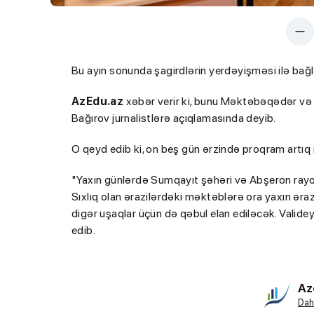
Bu ayın sonunda şagirdlərin yerdəyişməsi ilə bağl
AzEdu.az
xəbər verir ki, bunu Məktəbəqədər və 
Bağırov jurnalistlərə açıqlamasında deyib.
O qeyd edib ki, on beş gün ərzində proqram artıq 
"Yaxın günlərdə Sumqayıt şəhəri və Abşeron rayon
Sıxlıq olan ərazilərdəki məktəblərə ora yaxın ər
digər uşaqlar üçün də qəbul elan ediləcək. Valide
edib.
Az
Dah