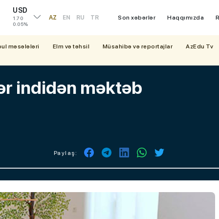
USD
AZ
EN
RU
TR
Son xəbərlər
Haqqımızda
R
1.70
0.05%
bul məsələləri
Elm və təhsil
Müsahibə və reportajlar
AzEdu Tv
lər indidən məktəb
Paylaş: