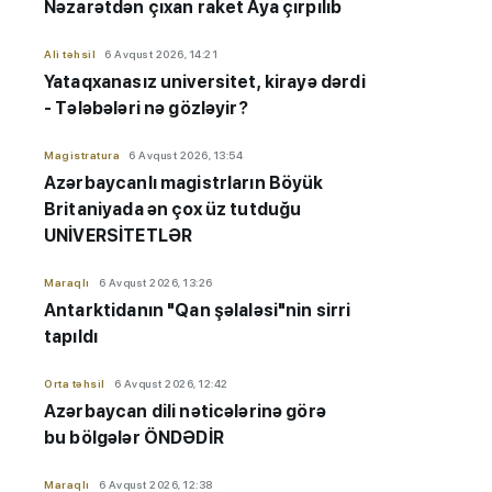
Nəzarətdən çıxan raket Aya çırpılıb
Ali təhsil
6 Avqust 2026, 14:21
Yataqxanasız universitet, kirayə dərdi
- Tələbələri nə gözləyir?
Magistratura
6 Avqust 2026, 13:54
Azərbaycanlı magistrların Böyük
Britaniyada ən çox üz tutduğu
UNİVERSİTETLƏR
Maraqlı
6 Avqust 2026, 13:26
Antarktidanın "Qan şəlaləsi"nin sirri
tapıldı
Orta təhsil
6 Avqust 2026, 12:42
Azərbaycan dili nəticələrinə görə
bu bölgələr ÖNDƏDİR
Maraqlı
6 Avqust 2026, 12:38