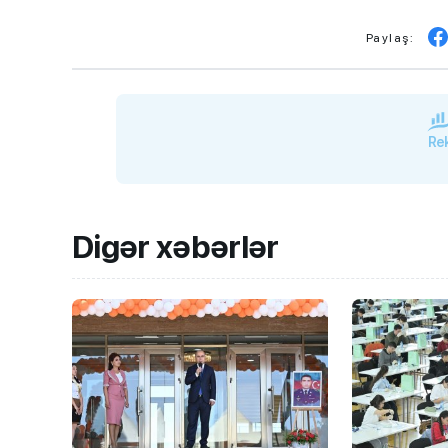
Paylaş:
Rek
Digər xəbərlər