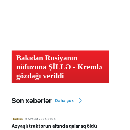
Bakıdan Rusiyanın
nüfuzuna ŞİLLƏ - Kremlə
gözdağı verildi
Son xəbərlər
Daha çox
Hadisə
6 Avqust 2026, 21:25
Azyaşlı
traktorun altında qalaraq öldü