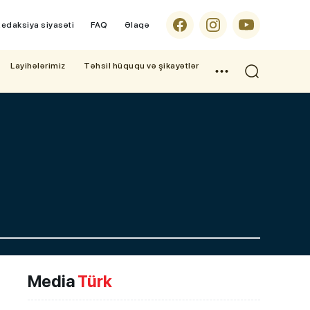
edaksiya siyasəti
FAQ
Əlaqə
Layihələrimiz
Təhsil hüququ və şikayətlər
Media
Türk