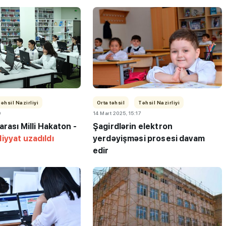
əhsil Nazirliyi
Orta təhsil
Təhsil Nazirliyi
0
14 Mart 2025, 15:17
arası Milli Hakaton -
Şagirdlərin elektron
iyyat uzadıldı
yerdəyişməsi prosesi davam
edir