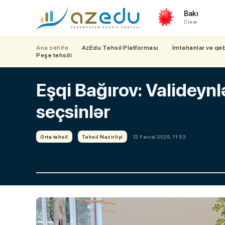
Bakı
Clear
Ana səhifə
AzEdu Təhsil Platforması
İmtahanlar və qə
Peşə təhsili
Eşqi Bağırov: Valideyn
seçsinlər
Orta təhsil
Təhsil Nazirliyi
12 Fevral 2025, 11:53