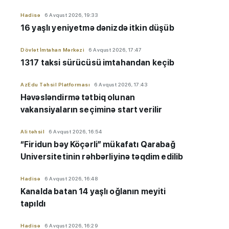
Hadisə
6 Avqust 2026, 19:33
16 yaşlı yeniyetmə dənizdə itkin düşüb
Dövlət İmtahan Mərkəzi
6 Avqust 2026, 17:47
1317 taksi sürücüsü imtahandan keçib
AzEdu Təhsil Platforması
6 Avqust 2026, 17:43
Həvəsləndirmə tətbiq olunan
vakansiyaların seçiminə start verilir
Ali təhsil
6 Avqust 2026, 16:54
“Firidun bəy Köçərli” mükafatı Qarabağ
Universitetinin rəhbərliyinə təqdim edilib
Hadisə
6 Avqust 2026, 16:48
Kanalda batan 14 yaşlı oğlanın meyiti
tapıldı
Hadisə
6 Avqust 2026, 16:29