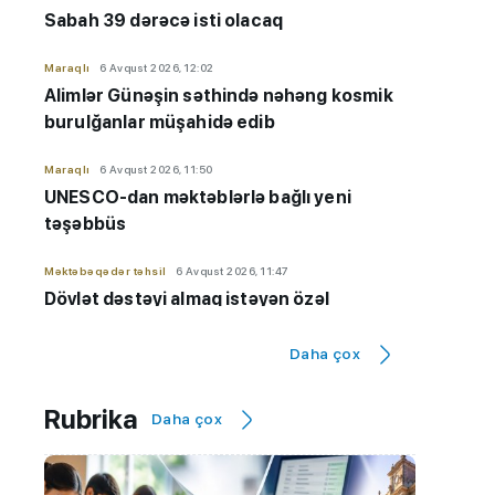
Sabah 39 dərəcə isti olacaq
Maraqlı
6 Avqust 2026, 12:02
Alimlər Günəşin səthində nəhəng kosmik
burulğanlar müşahidə edib
Maraqlı
6 Avqust 2026, 11:50
UNESCO-dan məktəblərlə bağlı yeni
təşəbbüs
Məktəbəqədər təhsil
6 Avqust 2026, 11:47
Dövlət dəstəyi almaq istəyən özəl
bağçaların kameraları olmalıdır
Daha çox
İmtahanlar və qəbul məsələləri
6 Avqust 2026, 11:32
Qiyabi təhsil "risk zonası"ndadır? - "Yeni
Rubrika
Daha çox
qaydaların tətbiqinə ehtiyac var"
Hadisə
6 Avqust 2026, 11:20