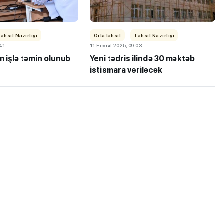
əhsil Nazirliyi
Orta təhsil
Təhsil Nazirliyi
:41
11 Fevral 2025, 09:03
m işlə təmin olunub
Yeni tədris ilində 30 məktəb
istismara veriləcək
ı”- MİQ,
"Həftənin təhsil icmalı": Qəbul
r və qəbul
marafonu başa çatdı,
müəllimlərin nəticələri dəyişdi..