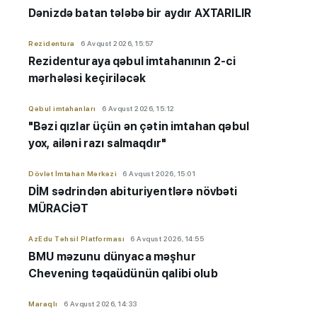
Dənizdə batan tələbə bir aydır AXTARILIR
Rezidentura
6 Avqust 2026, 15:57
Rezidenturaya qəbul imtahanının 2-ci
mərhələsi keçiriləcək
Qəbul imtahanları
6 Avqust 2026, 15:12
"Bəzi qızlar üçün ən çətin imtahan qəbul
yox, ailəni razı salmaqdır"
Dövlət İmtahan Mərkəzi
6 Avqust 2026, 15:01
DİM sədrindən abituriyent
​​​​​​​lərə
növbəti
MÜRACİƏT
AzEdu Təhsil Platforması
6 Avqust 2026, 14:55
BMU məzunu dünyaca məşhur
Chevening təqaüdünün qalibi olub
Maraqlı
6 Avqust 2026, 14:33