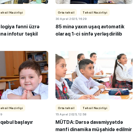
əhsil Nazirliyi
Orta təhsil
Təhsil Nazirliyi
30 Aprel 2025, 16:29
logiya fənni üzrə
85 minə yaxın uşaq avtomatik
na infotur təşkil
olaraq 1-ci sinfə yerləşdirilib
əhsil Nazirliyi
Orta təhsil
Təhsil Nazirliyi
29
15 Aprel 2025, 12:58
 qəbul başlayır
MÜTDA: Dərsə davamiyyətdə
mənfi dinamika müşahidə edilmir