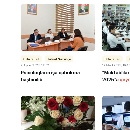
Orta təhsil
Təhsil Nazirliyi
Orta təhsil
T
7 Aprel 2025, 12:32
19 Mart 2025, 16:4
Psixoloqların işə qəbuluna
“Məktəblilər
başlanılıb
2025”ə
qeyd