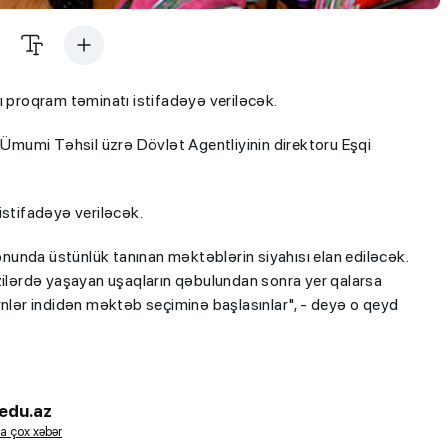
ı proqram təminatı istifadəyə veriləcək.
Ümumi Təhsil üzrə Dövlət Agentliyinin direktoru Eşqi
istifadəyə veriləcək.
unda üstünlük tanınan məktəblərin siyahısı elan ediləcək.
azilərdə yaşayan uşaqların qəbulundan sonra yer qalarsa
ynlər indidən məktəb seçiminə başlasınlar", - deyə o qeyd
edu.az
a çox xəbər