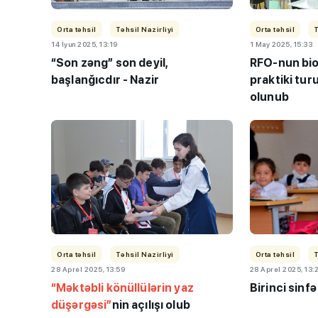
Orta təhsil
Təhsil Nazirliyi
Orta təhsil
T
14 İyun 2025, 13:19
1 May 2025, 15:33
“Son zəng” son deyil,
RFO-nun bio
başlanğıcdır - Nazir
praktiki turu
olunub
Orta təhsil
Təhsil Nazirliyi
Orta təhsil
T
28 Aprel 2025, 13:59
28 Aprel 2025, 13:
“Məktəbli könüllülərin yaz
Birinci sinfə
düşərgəsi”
nin açılışı olub