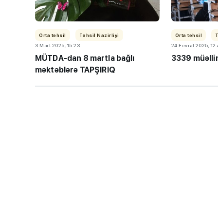
Orta təhsil
Təhsil Nazirliyi
Orta təhsil
T
3 Mart 2025, 15:23
24 Fevral 2025, 12
MÜTDA-dan 8 martla bağlı
3339 müəlli
məktəblərə TAPŞIRIQ
“Həftənin təhsil icmal
lisey seçimi, bağçala
imtahanları...