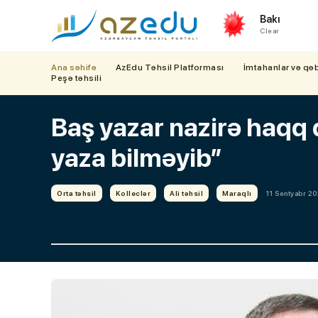
Bakı
Clear
Ana səhifə
AzEdu Təhsil Platforması
İmtahanlar və qə
Peşə təhsili
Baş yazar nazirə haqq q
yaza bilməyib”
Orta təhsil
Kolleclər
Ali təhsil
Maraqlı
11 Sentyabr 20