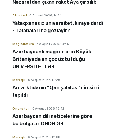
Nəzarətdən çıxan raket Aya çırpılıb
Ali təhsil
6 Avqust 2026, 14:21
Yataqxanasız universitet, kirayə dərdi
- Tələbələri nə gözləyir?
Magistratura
6 Avqust 2026, 13:54
Azərbaycanlı magistrların Böyük
Britaniyada ən çox üz tutduğu
UNİVERSİTETLƏR
Maraqlı
6 Avqust 2026, 13:26
Antarktidanın "Qan şəlaləsi"nin sirri
tapıldı
Orta təhsil
6 Avqust 2026, 12:42
Azərbaycan dili nəticələrinə görə
bu bölgələr ÖNDƏDİR
Maraqlı
6 Avqust 2026, 12:38