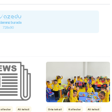
lamınız burada
728x90
olleclər
Ali təhsil
Orta təhsil
Kolleclər
Ali təhsil