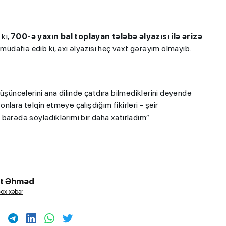
 ki,
700-ə yaxın bal toplayan tələbə əlyazısı ilə ərizə
üdafiə edib ki, axı əlyazısı heç vaxt gərəyim olmayıb.
üşüncələrini ana dilində çatdıra bilmədiklərini deyəndə
lara təlqin etməyə çalışdığım fikirləri - şeir
barədə söylədiklərimi bir daha xatırladım”.
t Əhməd
ox xəbər