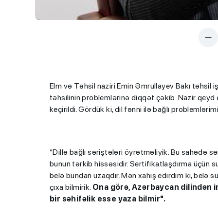
Elm və Təhsil naziri Emin Əmrullayev Bakı təhsil i
təhsilinin problemlərinə diqqət çəkib. Nazir qeyd
keçirildi. Gördük ki, dil fənni ilə bağlı problemlərimi
“Dillə bağlı səriştələri öyrətməliyik. Bu sahədə sə
bunun tərkib hissəsidir. Sertifikatlaşdırma üçün 
belə bundan uzaqdır. Mən xahiş edirdim ki, belə 
çıxa bilmirik.
Ona görə, Azərbaycan dilindən 
bir səhifəlik esse yaza bilmir".