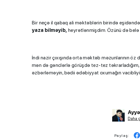
Bir neçə il qabaq ali məktəblərin birində eşidəndə
yaza bilməyib,
heyrətlənmişdim. Özünü də belə m
İndi nazir çıxışında orta məktəb məzunlarının öz d
mən də gənclərlə görüşdə tez-tez təkrarladığım, on
əzbərləməyin, bədii ədəbiyyat oxumağın vacibliyi 
Ayyə
Daha ç
Paylaş: