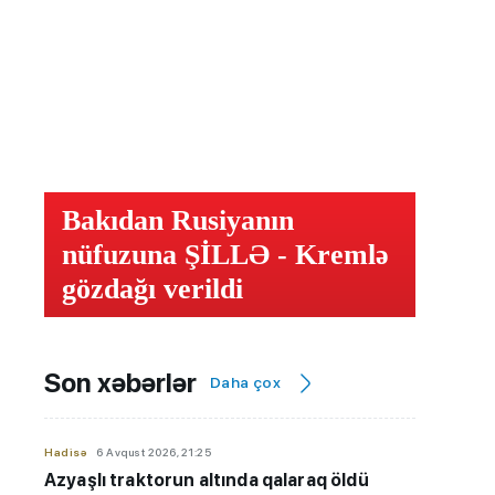
Bakıdan Rusiyanın
nüfuzuna ŞİLLƏ - Kremlə
gözdağı verildi
Son xəbərlər
Daha çox
Hadisə
6 Avqust 2026, 21:25
Azyaşlı
traktorun altında qalaraq öldü