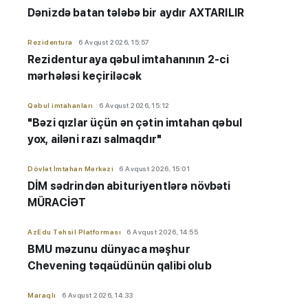
Dənizdə batan tələbə bir aydır AXTARILIR
Rezidentura
6 Avqust 2026, 15:57
Rezidenturaya qəbul imtahanının 2-ci
mərhələsi keçiriləcək
Qəbul imtahanları
6 Avqust 2026, 15:12
"Bəzi qızlar üçün ən çətin imtahan qəbul
yox, ailəni razı salmaqdır"
Dövlət İmtahan Mərkəzi
6 Avqust 2026, 15:01
DİM sədrindən abituriyent
​​​​​​​lərə
növbəti
MÜRACİƏT
AzEdu Təhsil Platforması
6 Avqust 2026, 14:55
BMU məzunu dünyaca məşhur
Chevening təqaüdünün qalibi olub
Maraqlı
6 Avqust 2026, 14:33