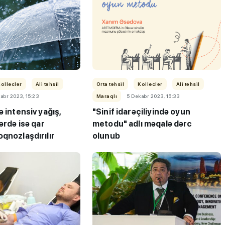
"3-5 balı çatmadığı üçün
olleclər
Ali təhsil
Orta təhsil
Kolleclər
Ali təhsil
abr 2023, 15:23
Maraqlı
5 Dekabr 2023, 15:33
ləbə-
gələcəyin həkimi kimya
ə intensiv yağış,
"Sinif idarəçiliyində oyun
 keçirib
müəllimi olur"
lərdə isə qar
metodu" adlı məqalə dərc
qnozlaşdırılır
olunub