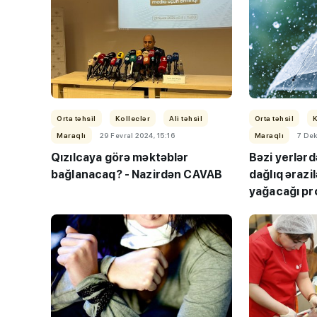
Orta təhsil
Kolleclər
Ali təhsil
Orta təhsil
K
Maraqlı
29 Fevral 2024, 15:16
Maraqlı
7 Dek
TİF “Maarifçi” tə
Qızılcaya görə məktəblər
Bəzi yerlərd
məzunlarla görüş
bağlanacaq? - Nazirdən CAVAB
dağlıq ərazi
yağacağı pro