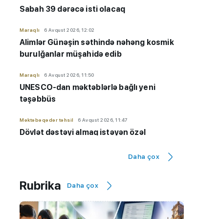
Sabah 39 dərəcə isti olacaq
Maraqlı
6 Avqust 2026, 12:02
Alimlər Günəşin səthində nəhəng kosmik
burulğanlar müşahidə edib
Maraqlı
6 Avqust 2026, 11:50
UNESCO-dan məktəblərlə bağlı yeni
təşəbbüs
Məktəbəqədər təhsil
6 Avqust 2026, 11:47
Dövlət dəstəyi almaq istəyən özəl
bağçaların kameraları olmalıdır
Daha çox
İmtahanlar və qəbul məsələləri
6 Avqust 2026, 11:32
Qiyabi təhsil "risk zonası"ndadır? - "Yeni
Rubrika
Daha çox
qaydaların tətbiqinə ehtiyac var"
Hadisə
6 Avqust 2026, 11:20