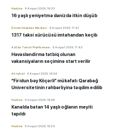
Hadisə
6 Avqust 2026, 19:33
16 yaşlı yeniyetmə dənizdə itkin düşüb
Dövlət İmtahan Mərkəzi
6 Avqust 2026, 17:47
1317 taksi sürücüsü imtahandan keçib
AzEdu Təhsil Platforması
6 Avqust 2026, 17:43
Həvəsləndirmə tətbiq olunan
vakansiyaların seçiminə start verilir
Ali təhsil
6 Avqust 2026, 16:54
“Firidun bəy Köçərli” mükafatı Qarabağ
Universitetinin rəhbərliyinə təqdim edilib
Hadisə
6 Avqust 2026, 16:48
Kanalda batan 14 yaşlı oğlanın meyiti
tapıldı
Hadisə
6 Avqust 2026, 16:29