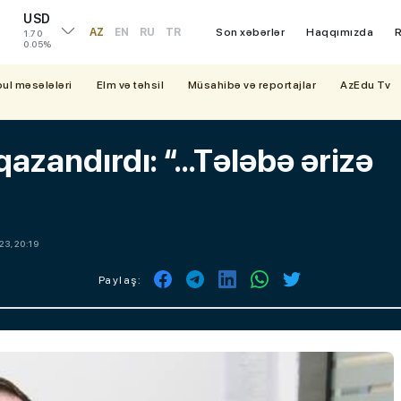
USD
AZ
EN
RU
TR
Son xəbərlər
Haqqımızda
R
1.70
0.05%
bul məsələləri
Elm və təhsil
Müsahibə və reportajlar
AzEdu Tv
azandırdı: “...Tələbə ərizə
23, 20:19
Paylaş: