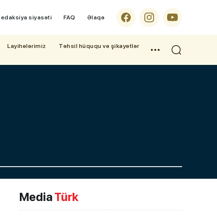
edaksiya siyasəti
FAQ
Əlaqə
Layihələrimiz
Təhsil hüququ və şikayətlər
Media
Türk