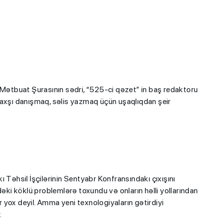
 Mətbuat Şurasının sədri, “525-ci qəzet” in baş redaktoru
 yaxşı danışmaq, səlis yazmaq üçün uşaqlıqdan şeir
 Təhsil İşçilərinin Sentyabr Konfransındakı çıxışını
dəki köklü problemlərə toxundu və onların həlli yollarından
yox deyil. Amma yeni texnologiyaların gətirdiyi
.