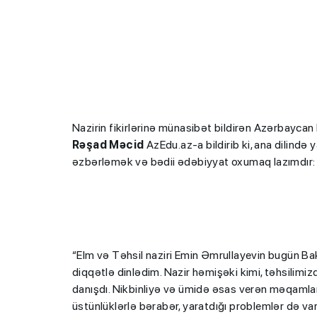
Nazirin fikirlərinə münasibət bildirən Azərbaycan
Rəşad Məcid
AzEdu.az-a bildirib ki, ana dilində
əzbərləmək və bədii ədəbiyyat oxumaq lazımdır:
“Elm və Təhsil naziri Emin Əmrullayevin bugün Bakı
diqqətlə dinlədim. Nazir həmişəki kimi, təhsilimiz
danışdı. Nikbinliyə və ümidə əsas verən məqamlar 
üstünlüklərlə bərabər, yaratdığı problemlər də var