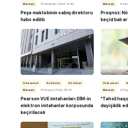
Maraqlı
10 Sentyabr 2024, 12:42
Maraqlı
4 Sen
Peşə məktəbinin sabiq direktoru
Proqnoz: Növ
həbs edilib
keçid balı ar
“Həftənin təhsil icmal
lisey seçimi, bağçala
imtahanları...
Orta təhsil
Kolleclər
Ali təhsil
Orta təhsil
K
Maraqlı
13 Avqust 2024, 09:14
Maraqlı
24 Ap
Pearson VUE imtahanları DİM-in
“Təhsil haq
elektron imtahanlar korpusunda
dəyişiklik e
keçiriləcək