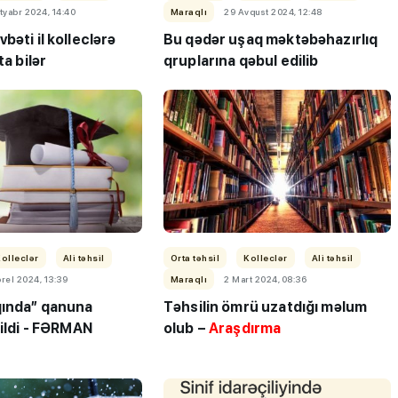
tyabr 2024, 14:40
Maraqlı
29 Avqust 2024, 12:48
bəti il kolleclərə
Bu qədər uşaq məktəbəhazırlıq
ta bilər
qruplarına qəbul edilib
ı”- MİQ,
"Həftənin təhsil icmalı": Qəbul
r və qəbul
marafonu başa çatdı,
müəllimlərin nəticələri dəyişdi..
olleclər
Ali təhsil
Orta təhsil
Kolleclər
Ali təhsil
rel 2024, 13:39
Maraqlı
2 Mart 2024, 08:36
qında” qanuna
Təhsilin ömrü uzatdığı məlum
dildi - FƏRMAN
olub –
Araşdırma