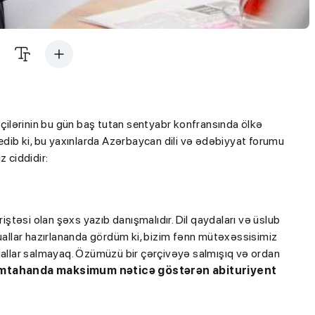
şçilərinin bu gün baş tutan sentyabr konfransında ölkə
 edib ki, bu yaxınlarda Azərbaycan dili və ədəbiyyat forumu
z ciddidir:
riştəsi olan şəxs yazıb danışmalıdır. Dil qaydaları və üslub
suallar hazırlananda gördüm ki, bizim fənn mütəxəssisimiz
suallar salmayaq. Özümüzü bir çərçivəyə salmışıq və ordan
imtahanda maksimum nəticə göstərən abituriyent