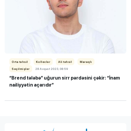
Orta təhsil
Kolleclər
Ali təhsil
Maraqlı
Seçilmişlər
28 Avqust 2023, 08:59
“Brend tələbə” uğurun sirr pərdəsini çəkir: “İnam
nailiyyətin açarıdır”