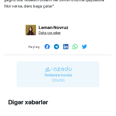
fikir versə, dərs başa çatar”.
Ləman Novruz
Daha çox xəbər
Paylaş:
Reklamınız burada
320x100
Digər xəbərlər