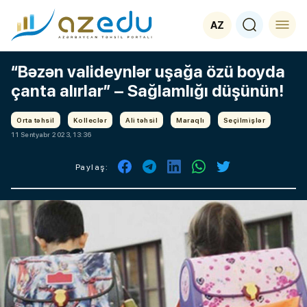
AZ
“Bəzən valideynlər uşağa özü boyda
çanta alırlar” – Sağlamlığı düşünün!
Orta təhsil
Kolleclər
Ali təhsil
Maraqlı
Seçilmişlər
11 Sentyabr 2023, 13:36
Paylaş: