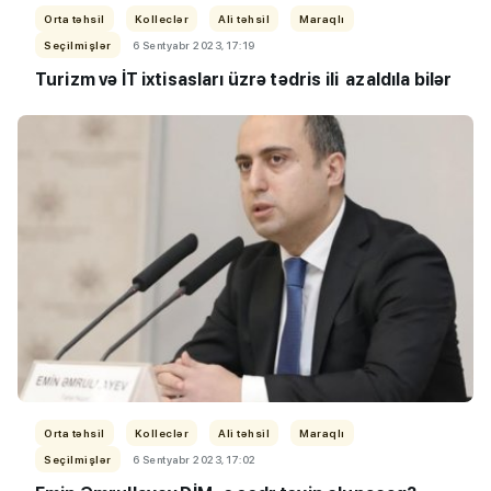
Orta təhsil
Kolleclər
Ali təhsil
Maraqlı
Seçilmişlər
6 Sentyabr 2023, 17:19
Turizm və İT ixtisasları üzrə tədris ili azaldıla bilər
Orta təhsil
Kolleclər
Ali təhsil
Maraqlı
Seçilmişlər
6 Sentyabr 2023, 17:02