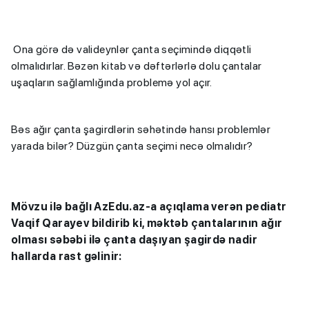
Ona görə də valideynlər çanta seçimində diqqətli
olmalıdırlar. Bəzən kitab və dəftərlərlə dolu çantalar
uşaqların sağlamlığında problemə yol açır.
Bəs ağır çanta şagirdlərin səhətində hansı problemlər
yarada bilər? Düzgün çanta seçimi necə olmalıdır?
Mövzu ilə bağlı AzEdu.az-a açıqlama verən pediatr
Vaqif Qarayev bildirib ki, məktəb çantalarının ağır
olması səbəbi ilə çanta daşıyan şagirdə nadir
hallarda rast gəlinir: