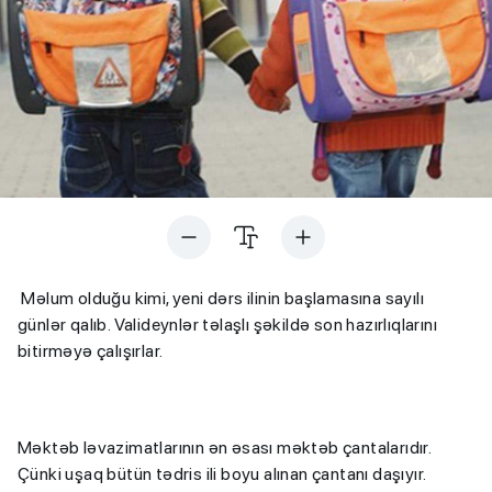
Məlum olduğu kimi, yeni dərs ilinin başlamasına sayılı
günlər qalıb. Valideynlər təlaşlı şəkildə son hazırlıqlarını
bitirməyə çalışırlar.
Məktəb ləvazimatlarının ən əsası məktəb çantalarıdır.
Çünki uşaq bütün tədris ili boyu alınan çantanı daşıyır.