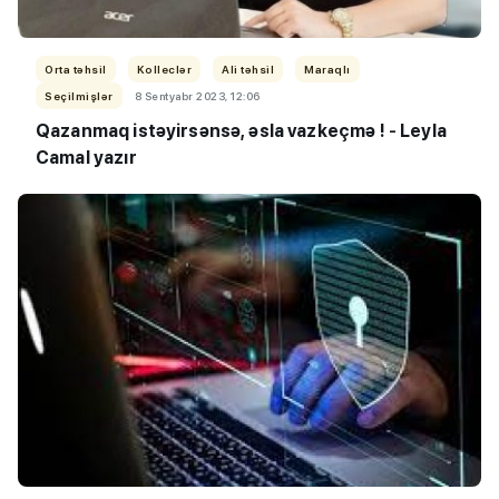
Orta təhsil
Kolleclər
Ali təhsil
Maraqlı
Seçilmişlər
8 Sentyabr 2023, 12:06
Qazanmaq istəyirsənsə, əsla vazkeçmə !
-
Leyla
Camal yazır