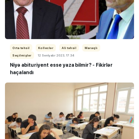
Orta təhsil
Kolleclər
Ali təhsil
Maraqlı
Seçilmişlər
12 Sentyabr 2023, 17:34
Niyə abituriyent esse yaza bilmir?
-
Fikirlər
haçalandı