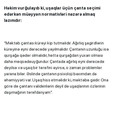
Həkim vurğulayıb ki, uşaqlar üçün çanta seçimi
edərkən müəyyən normativləri nəzərə almaq
lazımdır:
“Məktəb çantası kürəyi kip tutmalıdır. Ağırlıq şagirdlərin
kürəyinə eyni dərəcədə yayılmalıdır. Çantanın uzunluğu isə
qurşağa qədər olmalıdır, hətta qurşağdan yuxarı olması
daha məqsədəuyğundur. Çantada ağırlıq eyni dərəcədə
deyilsə və uşaq bir tərəfini əyirsə, o zaman problemlər
yarana bilər. Əslində çantanın psixoloji baxımdan da
əhəmiyyəti var. Uşaq hiss etməlidir ki, məktəbə gedir. Ona
görə də çantanı validenlərin deyil də uşaqlarının özlərinin
daşımağının tərəfdarıyam”.