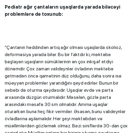
Pediatr ağır çantaların uşaqlarda yarada biləcəyi
problemlərə də toxunub:
“Çantanın həddindən artıq ağır olması uşaqlarda skolioz,
deformasiya yarada bilər. Bu bir faktdır ki, məktəbə
başlayan uşaqların sümüklərinin ən çox inkişaf etdiyi
dönəmdir. Çox zaman valideynlər övladının məktəbə
getmədən öncə qamətinin düz olduğunu, daha sonra isə
müəyyən problemlər yarandığını qeyd edirlər. Bunun bir
səbəbi də oturma qaydasıdır. Uşaqlar evdə və parta
arxasında düzgün oturmalıdır. Məsələn, gözlə parta
arasındakı məsafə 30 sm olmalıdır. Amma uşaqlar
oturarkən buna heç fikir vermilər. Əsasən, bunu valideynlər
övladlarına aşılamalıdır. Hər şeyi məktəbdən və
müəllimlərdən gözləmək olmaz. Bəzi siniflərdə 30-dan çox
şagird olur. Müəllim onların hər birinin oturma qaydasına