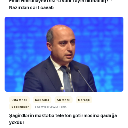
Emin Əmrullayev DİM -ə sədr təyin olunacaq? -
Nazirdən sərt cavab
Orta təhsil
Kolleclər
Ali təhsil
Maraqlı
Seçilmişlər
6 Sentyabr 2023, 16:54
Şagirdlərin məktəbə telefon gətirməsinə qadağa
yoxdur