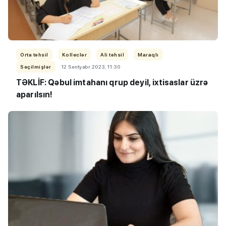
Orta təhsil
Kolleclər
Ali təhsil
Maraqlı
Seçilmişlər
12 Sentyabr 2023, 11:30
TƏKLİF: Qəbul imtahanı qrup deyil, ixtisaslar üzrə
aparılsın!