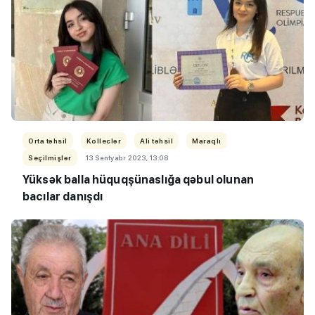
Orta təhsil
Kolleclər
Ali təhsil
Maraqlı
Seçilmişlər
13 Sentyabr 2023, 13:08
Yüksək balla hüquqşünaslığa qəbul olunan
bacılar danışdı