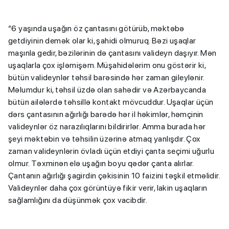
“6 yaşında uşağın öz çantasını götürüb, məktəbə
getdiyinin demək olar ki, şahidi olmuruq. Bəzi uşaqlar
maşınla gedir, bəzilərinin də çantasını valideyn daşıyır. Mən
uşaqlarla çox işləmişəm. Müşahidələrim onu göstərir ki,
bütün valideynlər təhsil barəsində hər zaman gileylənir.
Məlumdur ki, təhsil üzdə olan sahədir və Azərbaycanda
bütün ailələrdə təhsillə kontakt mövcuddur. Uşaqlar üçün
dərs çantasının ağırlığı barədə hər il həkimlər, həmçinin
valideynlər öz narazılıqlarını bildirirlər. Amma burada hər
şeyi məktəbin və təhsilin üzərinə atmaq yanlışdır. Çox
zaman valideynlərin övladı üçün etdiyi çanta seçimi uğurlu
olmur. Təxminən elə uşağın boyu qədər çanta alırlar.
Çantanın ağırlığı şagirdin çəkisinin 10 faizini təşkil etməlidir.
Valideynlər daha çox görüntüyə fikir verir, lakin uşaqların
sağlamlığını da düşünmək çox vacibdir.