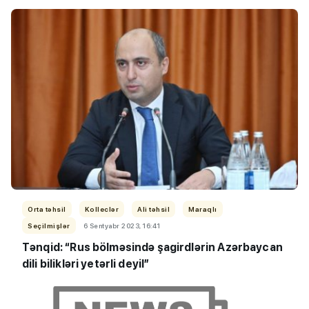
Orta təhsil
Kolleclər
Ali təhsil
Maraqlı
Seçilmişlər
6 Sentyabr 2023, 16:41
Tənqid: “Rus bölməsində şagirdlərin Azərbaycan
dili bilikləri yetərli deyil”