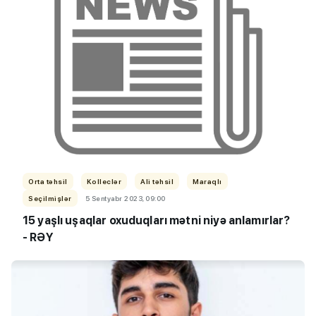
Orta təhsil
Kolleclər
Ali təhsil
Maraqlı
Seçilmişlər
5 Sentyabr 2023, 09:00
15 yaş
lı
uşaqlar oxudu
qları mətni niyə anlamırlar?
- RƏY