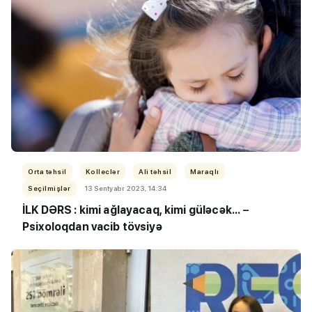
Orta təhsil
Kolleclər
Ali təhsil
Maraqlı
Seçilmişlər
13 Sentyabr 2023, 14:34
İLK DƏRS :
kimi ağlayacaq, kimi güləcək...
–
Psixoloqdan vacib tövsiyə