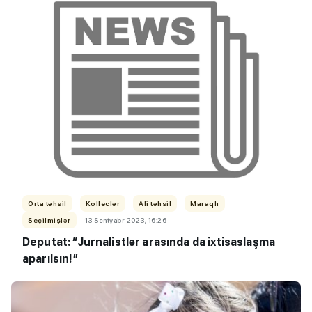
Orta təhsil
Kolleclər
Ali təhsil
Maraqlı
Seçilmişlər
13 Sentyabr 2023, 16:26
Deputat: “Jurnalistlər arasında da ixtisaslaşma
aparılsın!”