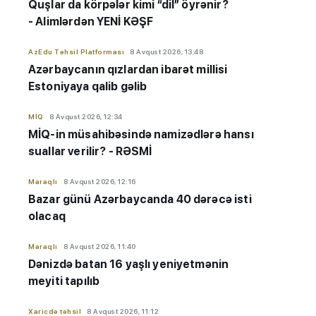
Quşlar da körpələr kimi “dil” öyrənir?
- Alimlərdən YENİ KƏŞF
AzEdu Təhsil Platforması
8 Avqust 2026, 13:48
Azərbaycanın qızlardan ibarət millisi
Estoniyaya qalib gəlib
MİQ
8 Avqust 2026, 12:34
MİQ-in müsahibəsində namizədlərə hansı
suallar verilir? - RƏSMİ
Maraqlı
8 Avqust 2026, 12:16
Bazar günü Azərbaycanda 40 dərəcə isti
olacaq
Maraqlı
8 Avqust 2026, 11:40
Dənizdə batan 16 yaşlı yeniyetmənin
meyiti tapılıb
Xaricdə təhsil
8 Avqust 2026, 11:12