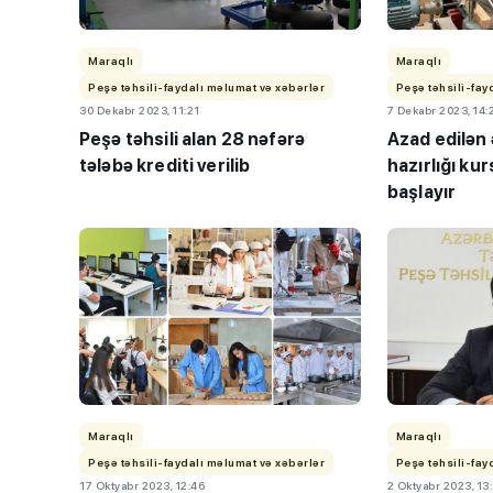
Maraqlı
Maraqlı
Peşə təhsili-faydalı məlumat və xəbərlər
Peşə təhsili-fay
30 Dekabr 2023, 11:21
7 Dekabr 2023, 14:
Peşə təhsili alan 28 nəfərə
Azad edilən 
tələbə krediti verilib
hazırlığı kur
başlayır
“Həftənin təhsil icmal
lisey seçimi, bağçala
imtahanları...
Maraqlı
Maraqlı
Peşə təhsili-faydalı məlumat və xəbərlər
Peşə təhsili-fay
17 Oktyabr 2023, 12:46
2 Oktyabr 2023, 13