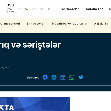
USD
AZ
EN
RU
TR
Son xəbərlər
Haqqımızda
R
1.70
0.00%
bul məsələləri
Elm və təhsil
Müsahibə və reportajlar
AzEdu Tv
ıq və səriştələr
23, 12:30
Paylaş: