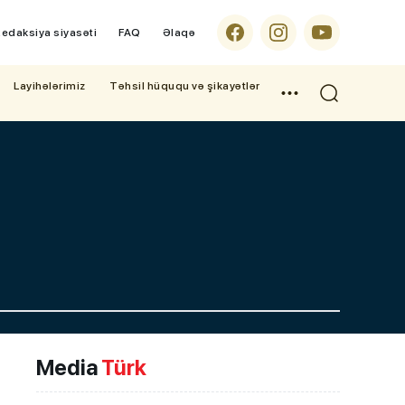
edaksiya siyasəti
FAQ
Əlaqə
Layihələrimiz
Təhsil hüququ və şikayətlər
Media
Türk