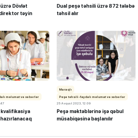
 üzrə Dövlət
Dual peşə təhsili üzrə 872 tələbə
direktor təyin
təhsil alır
iplom
MİQ balına görə Bakı üzrə
 imtahanları
birinci, respublika üzrə beşi
OLDU
Maraqlı
dalı məlumat və xəbərlər
Peşə təhsili-faydalı məlumat və xəbərlər
:47
25 Avqust 2023, 12:09
 kvalifikasiya
Peşə məktəblərinə işə qəbul
 hazırlanacaq
müsabiqəsinə başlanılır