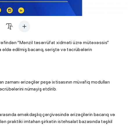
rəfindən “Mənzil təsərrüfat xidməti üzrə mütəxəssis”
a əldə edilmiş bacarıq, səriştə və təcrübələrin
tahan zamanı ərizəçilər peşə ixtisasının müvafiq modulları
əcrübələrini nümayiş etdirib.
rasında əməkdaşlıq çərçivəsində ərizəçilərin bacarıq və
lən praktiki imtahan şirkətin istehsalat bazasında təşkil