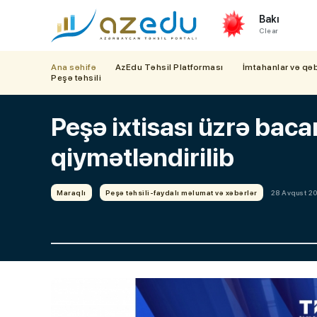
Bakı
Clear
Ana səhifə
AzEdu Təhsil Platforması
İmtahanlar və qə
Peşə təhsili
Peşə ixtisası üzrə bacar
qiymətləndirilib
Maraqlı
Peşə təhsili-faydalı məlumat və xəbərlər
28 Avqust 20