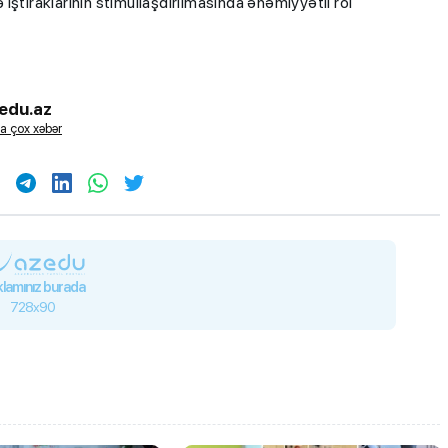
ştiraklarının stimullaşdırılmasında əhəmiyyətli rol
edu.az
a çox xəbər
lamınız burada
728x90