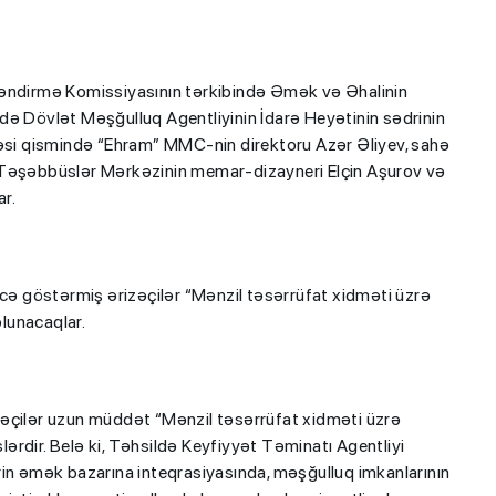
ləndirmə Komissiyasının tərkibində Əmək və Əhalinin
də Dövlət Məşğulluq Agentliyinin İdarə Heyətinin sədrinin
i qismində “Ehram” MMC-nin direktoru Azər Əliyev, sahə
 Təşəbbüslər Mərkəzinin memar-dizayneri Elçin Aşurov və
r.
 göstərmiş ərizəçilər “Mənzil təsərrüfat xidməti üzrə
olunacaqlar.
zəçilər uzun müddət “Mənzil təsərrüfat xidməti üzrə
rdir. Belə ki, Təhsildə Keyfiyyət Təminatı Agentliyi
rin əmək bazarına inteqrasiyasında, məşğulluq imkanlarının