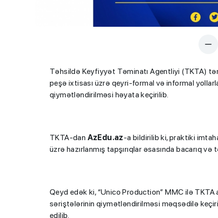
Təhsildə Keyfiyyət Təminatı Agentliyi (TKTA) tə
peşə ixtisası üzrə qeyri-formal və informal yollarl
qiymətləndirilməsi həyata keçirilib.
TKTA-dan
AzEdu.az
-a bildirilib ki, praktiki im
üzrə hazırlanmış tapşırıqlar əsasında bacarıq və t
Qeyd edək ki, “Unico Production” MMC ilə TKTA a
səriştələrinin qiymətləndirilməsi məqsədilə keçiri
edilib.