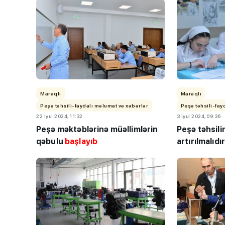
Maraqlı
Maraqlı
Peşə təhsili-faydalı məlumat və xəbərlər
Peşə təhsili-fay
22 İyul 2024, 11:32
3 İyul 2024, 09:36
Peşə məktəblərinə müəllimlərin
Peşə təhsil
qəbulu
başlayıb
artırılmalıdı