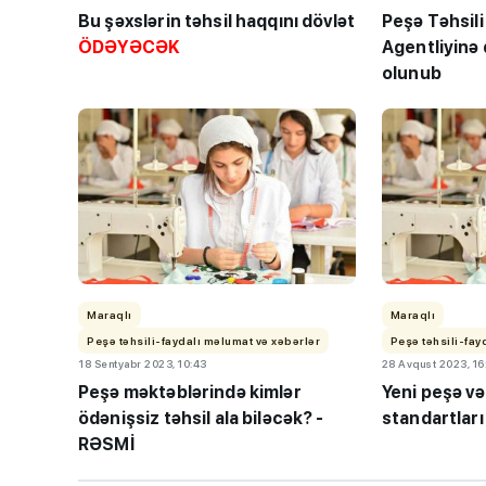
Bu şəxslərin təhsil haqqını dövlət
Peşə Təhsili
ÖDƏYƏCƏK
Agentliyinə 
olunub
BMU-İNHA ikili d
proqramına qəbul
keçirilib
Maraqlı
Maraqlı
Peşə təhsili-faydalı məlumat və xəbərlər
Peşə təhsili-fay
18 Sentyabr 2023, 10:43
28 Avqust 2023, 16
Peşə məktəblərində kimlər
Yeni peşə və
ödənişsiz təhsil ala biləcək? -
standartları
RƏSMİ