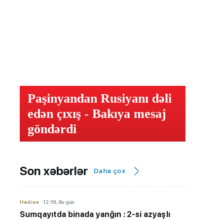
Paşinyandan Rusiyanı dəli
edən çıxış - Bakıya mesaj
göndərdi
Son xəbərlər
Daha çox
Hadisə
12:56, Bu gün
Sumqayıtda binada yanğın : 2-si azyaşlı