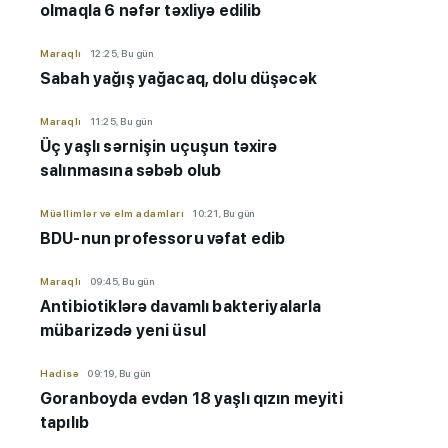
olmaqla 6 nəfər təxliyə edilib
Maraqlı
12:25, Bu gün
Sabah yağış yağacaq, dolu düşəcək
Maraqlı
11:25, Bu gün
Üç yaşlı sərnişin uçuşun təxirə
salınmasına səbəb olub
Müəllimlər və elm adamları
10:21, Bu gün
BDU-nun professoru vəfat edib
Maraqlı
09:45, Bu gün
Antibiotiklərə davamlı bakteriyalarla
mübarizədə yeni üsul
Hadisə
09:19, Bu gün
Goranboyda evdən 18 yaşlı qızın meyiti
tapılıb