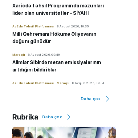
Xaricdə Təhsil Proqramında məzunları
lider olan universitetlər - SİYAHI
AzEdu Təhsil Platforması
8 Avqust 2026, 10:35
Milli Qəhrəmanı Hökumə Əliyevanın
doğum günüdür
Maraqlı
8 Avqust 2026, 09:49
Alimlər Sibirdə metan emissiyalarının
artdığını bildiriblər
AzEdu Təhsil Platforması
Maraqlı
8 Avqust 2026, 09:34
Uşaqların allergiyası üçün riskli meyvələr
-
alma,nar,şaftalı...
Daha çox
MİQ
8 Avqust 2026, 09:03
Rubrika
Daha çox
Həvəsləndirmə tətbiq olunan
məktəblərə vakansiya seçimi BAŞLAYIR