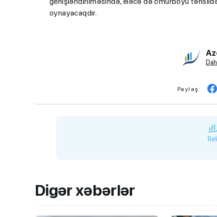
genişləndirilməsində, eləcə də ömürboyu təhsildə i
oynayacaqdır.
Az
Dah
Paylaş:
Rek
Digər xəbərlər