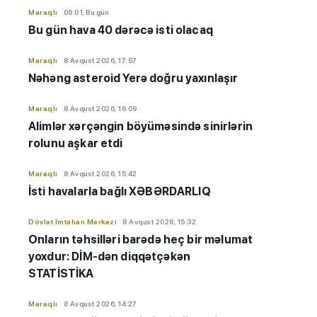
Maraqlı
09:01, Bu gün
Bu gün hava 40 dərəcə isti olacaq
Maraqlı
8 Avqust 2026, 17:57
Nəhəng asteroid Yerə doğru yaxınlaşır
Maraqlı
8 Avqust 2026, 16:09
Alimlər xərçəngin böyüməsində sinirlərin
rolunu aşkar etdi
Maraqlı
8 Avqust 2026, 15:42
İsti havalarla bağlı XƏBƏRDARLIQ
Dövlət İmtahan Mərkəzi
8 Avqust 2026, 15:32
Onların təhsilləri barədə heç bir məlumat
yoxdur: DİM-dən diqqətçəkən
STATİSTİKA
Maraqlı
8 Avqust 2026, 14:27