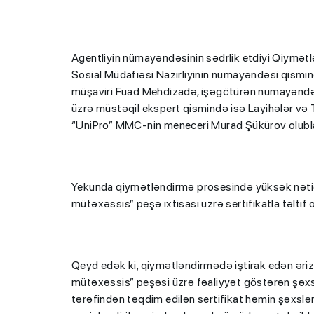
Agentliyin nümayəndəsinin sədrlik etdiyi Qiymət
Sosial Müdafiəsi Nazirliyinin nümayəndəsi qismin
müşaviri Fuad Mehdizadə, işəgötürən nümayəndəs
üzrə müstəqil ekspert qismində isə Layihələr və
“UniPro” MMC-nin meneceri Murad Şükürov olubla
Yekunda qiymətləndirmə prosesində yüksək nəticə
mütəxəssis” peşə ixtisası üzrə sertifikatla təltif 
Qeyd edək ki, qiymətləndirmədə iştirak edən əri
mütəxəssis” peşəsi üzrə fəaliyyət göstərən şəxslə
tərəfindən təqdim edilən sertifikat həmin şəxslə