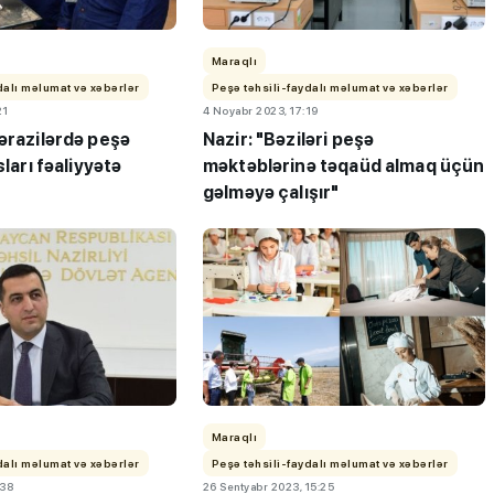
Maraqlı
dalı məlumat və xəbərlər
Peşə təhsili-faydalı məlumat və xəbərlər
21
4 Noyabr 2023, 17:19
ərazilərdə peşə
Nazir: "Bəziləri peşə
sları fəaliyyətə
məktəblərinə təqaüd almaq üçün
gəlməyə çalışır"
ı”- MİQ,
"Həftənin təhsil icmalı": Qəbul
r və qəbul
marafonu başa çatdı,
müəllimlərin nəticələri dəyişdi..
Maraqlı
dalı məlumat və xəbərlər
Peşə təhsili-faydalı məlumat və xəbərlər
:38
26 Sentyabr 2023, 15:25