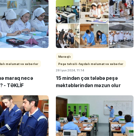
Maraqlı
dalı məlumat və xəbərlər
Peşə təhsili-faydalı məlumat və xəbərlər
28 İyun 2024, 11:14
inə maraq necə
15 mindən çox tələbə peşə
r? - TƏKLİF
məktəblərindən məzun olur