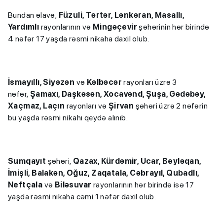
Bundan əlavə,
Füzuli, Tərtər, Lənkəran, Masallı,
Yardımlı
rayonlarının və
Mingəçevir
şəhərinin hər birində
4 nəfər 17 yaşda rəsmi nikaha daxil olub.
İsmayıllı, Siyəzən
və
Kəlbəcər
rayonları üzrə 3
nəfər,
Şamaxı, Daşkəsən, Xocavənd, Şuşa, Gədəbəy,
Xaçmaz, Laçın
rayonları və
Şirvan
şəhəri üzrə 2 nəfərin
bu yaşda rəsmi nikahı qeydə alınıb.
Sumqayıt
şəhəri,
Qazax, Kürdəmir, Ucar, Beyləqan,
İmişli, Balakən, Oğuz, Zaqatala, Cəbrayıl, Qubadlı,
Neftçala
və
Biləsuvar
rayonlarının hər birində isə 17
yaşda rəsmi nikaha cəmi 1 nəfər daxil olub.