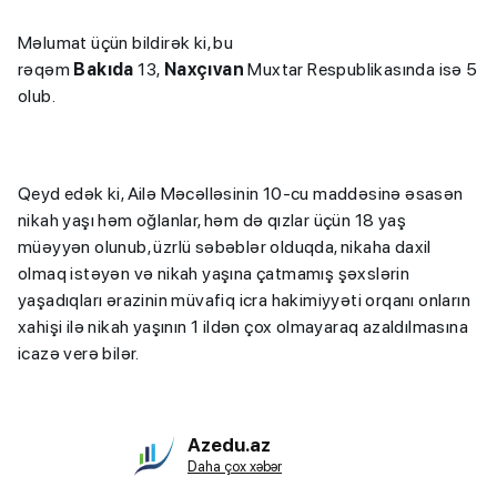
Məlumat üçün bildirək ki, bu
rəqəm
Bakıda
13,
Naxçıvan
Muxtar Respublikasında isə 5
olub.
Qeyd edək ki, Ailə Məcəlləsinin 10-cu maddəsinə əsasən
nikah yaşı həm oğlanlar, həm də qızlar üçün 18 yaş
müəyyən olunub, üzrlü səbəblər olduqda, nikaha daxil
olmaq istəyən və nikah yaşına çatmamış şəxslərin
yaşadıqları ərazinin müvafiq icra hakimiyyəti orqanı onların
xahişi ilə nikah yaşının 1 ildən çox olmayaraq azaldılmasına
icazə verə bilər.
Azedu.az
Daha çox xəbər