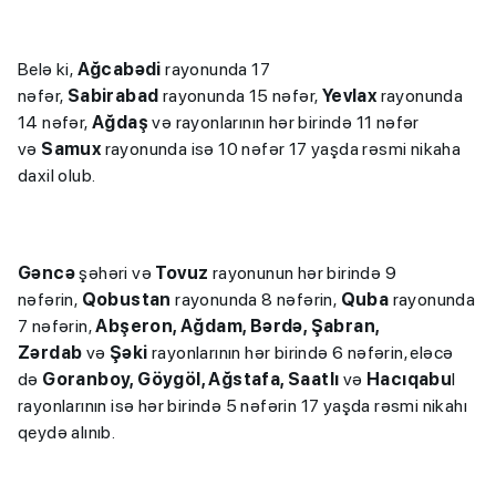
Belə ki,
Ağcabədi
rayonunda 17
nəfər,
Sabirabad
rayonunda 15 nəfər,
Yevlax
rayonunda
14 nəfər,
Ağdaş
və rayonlarının hər birində 11 nəfər
və
Samux
rayonunda isə 10 nəfər 17 yaşda rəsmi nikaha
daxil olub.
Gəncə
şəhəri və
Tovuz
rayonunun hər birində 9
nəfərin,
Qobustan
rayonunda 8 nəfərin,
Quba
rayonunda
7 nəfərin,
Abşeron, Ağdam, Bərdə, Şabran,
Zərdab
və
Şəki
rayonlarının hər birində 6 nəfərin, eləcə
də
Goranboy, Göygöl, Ağstafa, Saatlı
və
Hacıqabu
l
rayonlarının isə hər birində 5 nəfərin 17 yaşda rəsmi nikahı
qeydə alınıb.