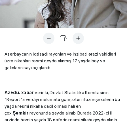
Azərbaycanın iqtisadi rayonları və inzibati ərazi vahidləri
üzrə nikahları rəsmi qeydə alınmış 17 yaşda bəy və
gəlinlərin sayı açıqlanıb.
AzEdu. xəbər
verir ki, Dövlət Statistika Komitəsinin
"Report"a verdiyi məlumata görə, ötən il üzrə şəxslərin bu
yaşda rəsmi nikaha daxil olması halı ən
çox
Şəmkir
rayonunda qeydə alınıb. Burada 2022-ci il
ərzində həmin yaşda 18 nəfərin rəsmi nikahı qeydə alınıb.