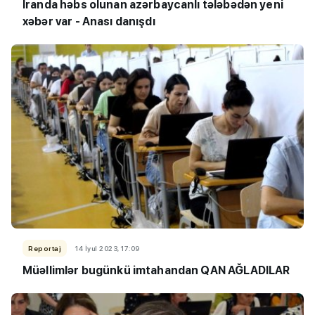
İranda həbs olunan azərbaycanlı tələbədən yeni
xəbər var -
Anası danışdı
Reportaj
14 İyul 2023, 17:09
Müəllimlər bugünkü imtahandan QAN AĞLADILAR