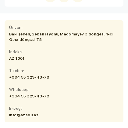
Ünvan:
Bakı şəhəri, Səbail rayonu, Maqomayev 3 döngəsi, 1-ci
Qəsr döngəsi 78
İndeks:
AZ 1001
Telefon:
+994 55 329-48-78
Whatsapp:
+994 55 329-48-78
E-poçt:
info@azedu.az