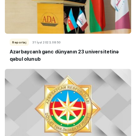
Reportaj
31 İyul 2023, 08:50
Azərbaycanlı gənc dünyanın 23 universitetinə
qəbul olunub