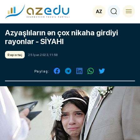
AZ
Azyaşlıların ən çox nikaha girdiyi
rayonlar - SİYAHI
Reportaj
25 İyun 2023, 11:58
Paylaş: