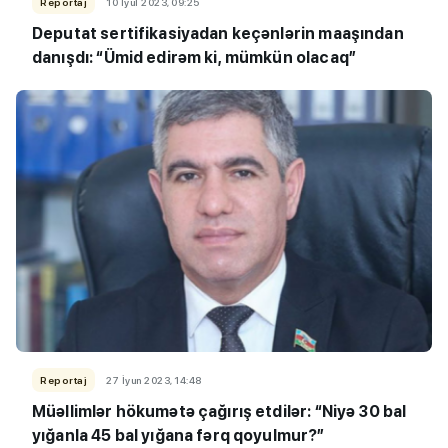
Reportaj
10 İyul 2023, 09:25
Deputat sertifikasiyadan keçənlərin maaşından
danışdı: “Ümid edirəm ki, mümkün olacaq”
Reportaj
27 İyun 2023, 14:48
Müəllimlər hökumətə çağırış etdilər: “Niyə 30 bal
yığanla 45 bal yığana fərq qoyulmur?”