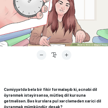
Cəmiyyətdə belə bir fikir formalaşıb ki, əcnəbi dil
öyrənmək istəyirsənsə, mütləq dil kursuna
getməlisən. Bəs kurslara pul xərcləmədən xarici dil
öyrənmək mümkündür desək?