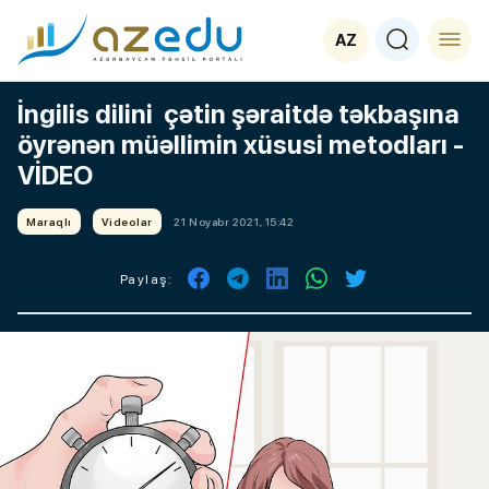
AZ
İngilis dilini çətin şəraitdə təkbaşına
öyrənən müəllimin xüsusi metodları -
VİDEO
Maraqlı
Videolar
21 Noyabr 2021, 15:42
Paylaş: