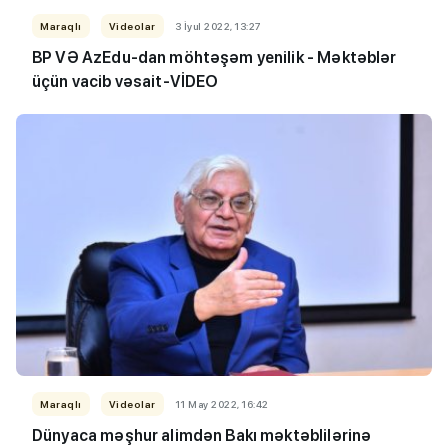
Maraqlı
Videolar
3 İyul 2022, 13:27
BP VƏ AzEdu-dan möhtəşəm yenilik - Məktəblər
üçün vacib vəsait-VİDEO
Maraqlı
Videolar
11 May 2022, 16:42
Dünyaca məşhur alimdən Bakı məktəblilərinə