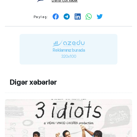
Daha çox xəbər
Paylaş:
Reklamınız burada
320x100
Digər xəbərlər