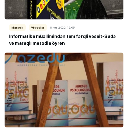
Maraqlı
Videolar
8 İyul 2022, 16:05
İnformatika müəllimindən tam fərqli vəsait-Sadə
və maraqlı metodla öyrən