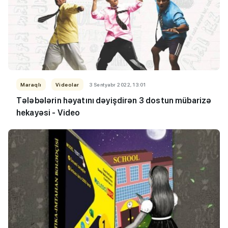
Maraqlı
Videolar
3 Sentyabr 2022, 13:01
Tələbələrin həyatını dəyişdirən 3 dostun mübarizə
hekayəsi - Video