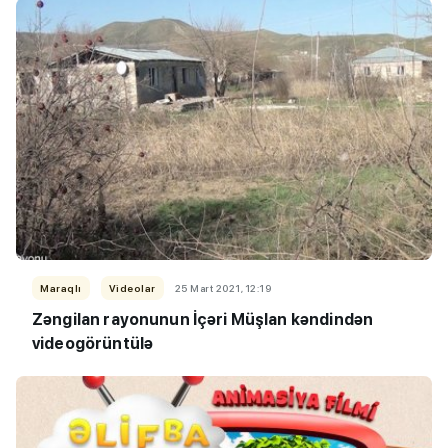
Maraqlı
Videolar
25 Mart 2021, 12:19
Zəngilan rayonunun İçəri Müşlan kəndindən
videogörüntülə