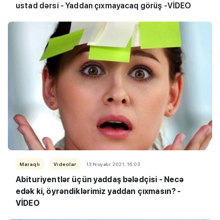
ustad dərsi - Yaddan çıxmayacaq görüş -VİDEO
Maraqlı
Videolar
13 Noyabr 2021, 16:03
Abituriyentlər üçün yaddaş bələdçisi - Necə
edək ki, öyrəndiklərimiz yaddan çıxmasın? -
VİDEO