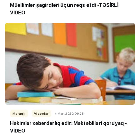
Müəllimlər şagirdləri üçün rəqs etdi -TƏSİRLİ
VİDEO
Maraqlı
Videolar
4 Mart 2020, 09:28
Həkimlər xəbərdarlıq edir: Məktəbliləri qoruyaq -
VİDEO