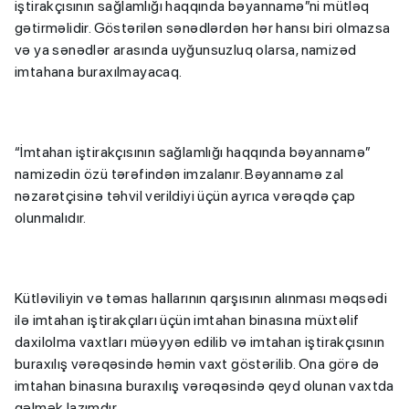
iştirakçısının sağlamlığı haqqında bəyannamə”ni mütləq
gətirməlidir. Göstərilən sənədlərdən hər hansı biri olmazsa
və ya sənədlər arasında uyğunsuzluq olarsa, namizəd
imtahana buraxılmayacaq.
“İmtahan iştirakçısının sağlamlığı haqqında bəyannamə”
namizədin özü tərəfindən imzalanır. Bəyannamə zal
nəzarətçisinə təhvil verildiyi üçün ayrıca vərəqdə çap
olunmalıdır.
Kütləviliyin və təmas hallarının qarşısının alınması məqsədi
ilə imtahan iştirakçıları üçün imtahan binasına müxtəlif
daxilolma vaxtları müəyyən edilib və imtahan iştirakçısının
buraxılış vərəqəsində həmin vaxt göstərilib. Ona görə də
imtahan binasına buraxılış vərəqəsində qeyd olunan vaxtda
gəlmək lazımdır.