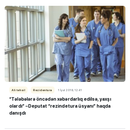
Ali təhsil
Rezidentura
1 İyul 2018, 12:41
“Tələbələrə öncədən xəbərdarlıq edilsə, yaxşı
olardı” –Deputat “rezindetura üsyanı” haqda
danışdı