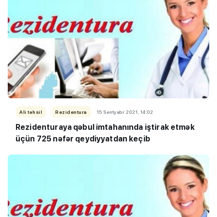
Ali təhsil
Rezidentura
15 Sentyabr 2021, 14:02
Rezidenturaya qəbul imtahanında iştirak etmək
üçün 725 nəfər qeydiyyatdan keçib