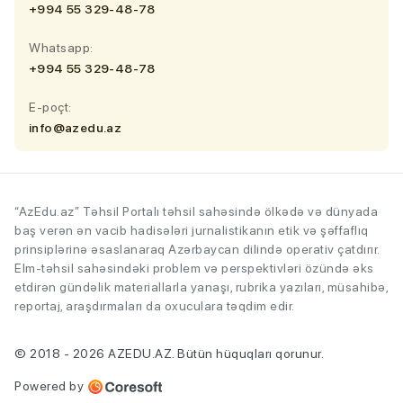
+994 55 329-48-78
Whatsapp:
+994 55 329-48-78
E-poçt:
info@azedu.az
“AzEdu.az” Təhsil Portalı təhsil sahəsində ölkədə və dünyada
baş verən ən vacib hadisələri jurnalistikanın etik və şəffaflıq
prinsiplərinə əsaslanaraq Azərbaycan dilində operativ çatdırır.
Elm-təhsil sahəsindəki problem və perspektivləri özündə əks
etdirən gündəlik materiallarla yanaşı, rubrika yazıları, müsahibə,
reportaj, araşdırmaları da oxuculara təqdim edir.
© 2018 - 2026 AZEDU.AZ. Bütün hüquqları qorunur.
Powered by