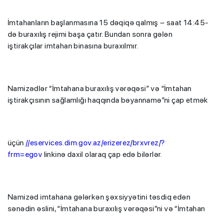
İmtahanların başlanmasına 15 dəqiqə qalmış – saat 14:45-
də buraxılış rejimi başa çatır. Bundan sonra gələn
iştirakçılar imtahan binasına buraxılmır.
Namizədlər “İmtahana buraxılış vərəqəsi” və “İmtahan
iştirakçısının sağlamlığı haqqında bəyannamə”ni çap etmək
üçün
//eservices.dim.gov.az/erizerez/brxvrez/?
frm=egov
linkinə daxil olaraq çap edə bilərlər.
Namizəd imtahana gələrkən şəxsiyyətini təsdiq edən
sənədin əslini, “İmtahana buraxılış vərəqəsi”ni və “İmtahan