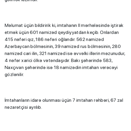
Məlumat üçün bildiririk ki, imtahanın II mərhələsində iştirak
etmək üçün 601 namizəd qeydiyyatdan keçib. Onlardan
415 nəfəri qız, 186 nəfəri oğlandır. 562 namizəd
Azərbaycan bölməsinin, 39 namizəd rus bölməsinin, 280
namizəd cari ilin, 321 namizəd isə əvvəlki illərin məzunudur,
4 nəfər xarici ölkə vətəndaşıdır. Bakı şəhərində 583,
Naxçıvan şəhərində isə 18 namizədin imtahan verəcəyi
gözlənilir.
İmtahanların idarə olunması üçün 7 imtahan rəhbəri, 67 zal
nəzarətçisi ayrılıb.