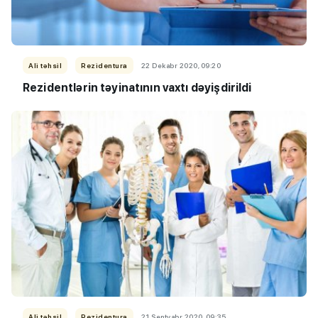
Ali təhsil
Rezidentura
22 Dekabr 2020, 09:20
Rezidentlərin təyinatının vaxtı dəyişdirildi
Ali təhsil
Rezidentura
21 Sentyabr 2020, 09:35