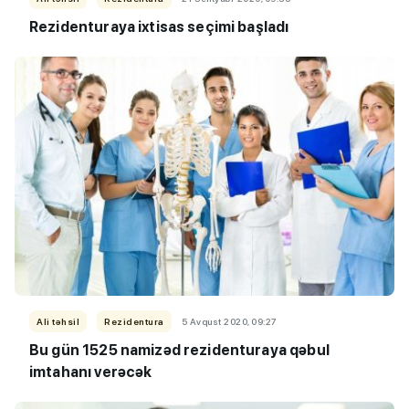
Rezidenturaya ixtisas seçimi başladı
Ali təhsil
Rezidentura
5 Avqust 2020, 09:27
Bu gün 1525 namizəd rezidenturaya qəbul
imtahanı verəcək