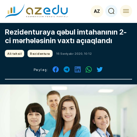
AZ
Rezidenturaya qəbul imtahanının 2-
ci mərhələsinin vaxtı açıaqlandı
Ali təhsil
Rezidentura
16 Sentyabr 2020, 10:12
Paylaş: