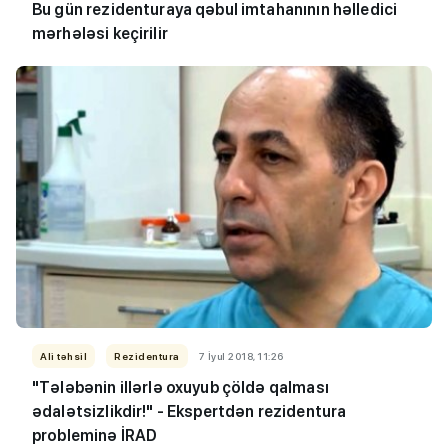
Bu gün rezidenturaya qəbul imtahanının həlledici
mərhələsi keçirilir
Ali təhsil
Rezidentura
7 İyul 2018, 11:26
"Tələbənin illərlə oxuyub çöldə qalması
ədalətsizlikdir!" - Ekspertdən rezidentura
probleminə İRAD