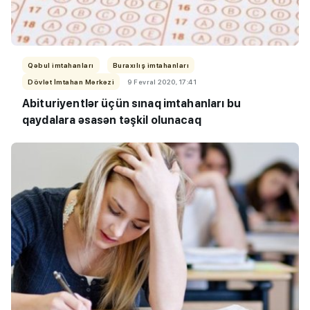
Qəbul imtahanları
Buraxılış imtahanları
Dövlət İmtahan Mərkəzi
9 Fevral 2020, 17:41
Abituriyentlər üçün sınaq imtahanları bu
qaydalara əsasən təşkil olunacaq