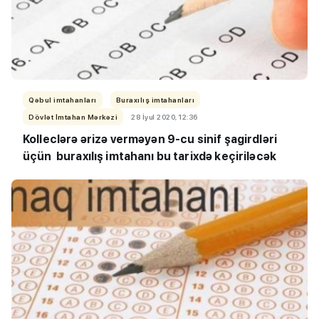
Qəbul imtahanları
Buraxılış imtahanları
Dövlət İmtahan Mərkəzi
28 İyul 2020, 12:36
Kolleclərə ərizə verməyən 9-cu sinif şagirdləri
üçün buraxılış imtahanı bu tarixdə keçiriləcək