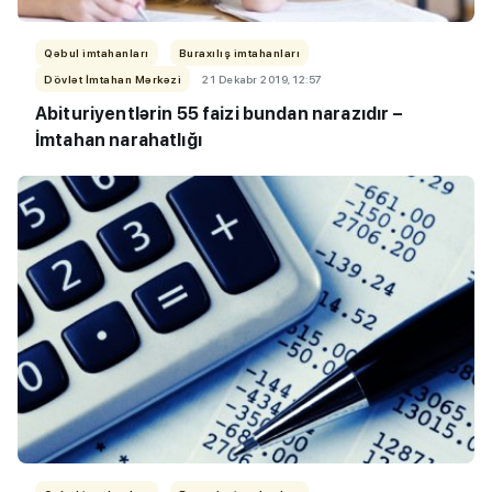
Qəbul imtahanları
Buraxılış imtahanları
Dövlət İmtahan Mərkəzi
21 Dekabr 2019, 12:57
Abituriyentlərin 55 faizi bundan narazıdır –
İmtahan narahatlığı