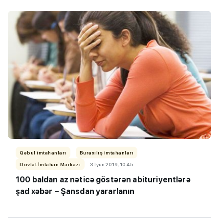
Qəbul imtahanları
Buraxılış imtahanları
Dövlət İmtahan Mərkəzi
3 İyun 2019, 10:45
100 baldan az nəticə göstərən abituriyentlərə
şad xəbər – Şansdan yararlanın