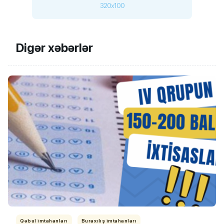
320x100
Digər xəbərlər
Qəbul imtahanları
Buraxılış imtahanları