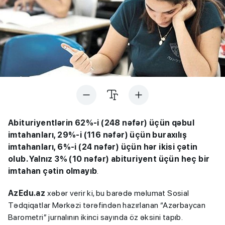
Abituriyentlərin 62%-i (248 nəfər) üçün qəbul
imtahanları, 29%-i (116 nəfər) üçün buraxılış
imtahanları, 6%-i (24 nəfər) üçün hər ikisi çətin
olub. Yalnız 3% (10 nəfər) abituriyent üçün heç bir
imtahan çətin olmayıb
.
AzEdu.az
xəbər verir ki, bu barədə məlumat Sosial
Tədqiqatlar Mərkəzi tərəfindən hazırlanan “Azərbaycan
Barometri” jurnalının ikinci sayında öz əksini tapıb.