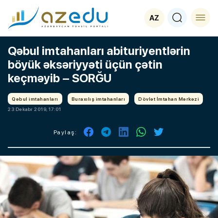
AZ
Qəbul imtahanları abituriyentlərin
böyük əksəriyyəti üçün çətin
keçməyib – SORĞU
Qəbul imtahanları
Buraxılış imtahanları
Dövlət İmtahan Mərkəzi
23 Dekabr 2019, 17:01
Paylaş: