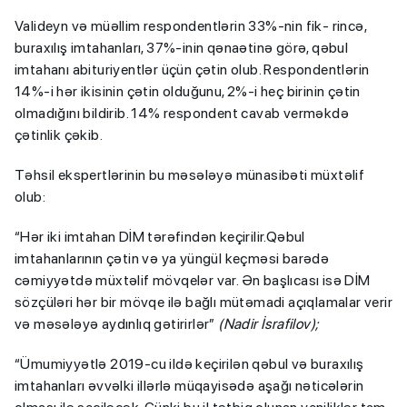
Valideyn və müəllim respondentlərin 33%-nin fik- rincə,
buraxılış imtahanları, 37%-inin qənaətinə görə, qəbul
imtahanı abituriyentlər üçün çətin olub. Respondentlərin
14%-i hər ikisinin çətin olduğunu, 2%-i heç birinin çətin
olmadığını bildirib. 14% respondent cavab verməkdə
çətinlik çəkib.
Təhsil ekspertlərinin bu məsələyə münasibəti müxtəlif
olub:
“Hər iki imtahan DİM tərəfindən keçirilir.Qəbul
imtahanlarının çətin və ya yüngül keçməsi barədə
cəmiyyətdə müxtəlif mövqelər var. Ən başlıcası isə DİM
sözçüləri hər bir mövqe ilə bağlı mütəmadi açıqlamalar verir
və məsələyə aydınlıq gətirirlər”
(Nadir İsrafilov);
“Ümumiyyətlə 2019-cu ildə keçirilən qəbul və buraxılış
imtahanları əvvəlki illərlə müqayisədə aşağı nəticələrin