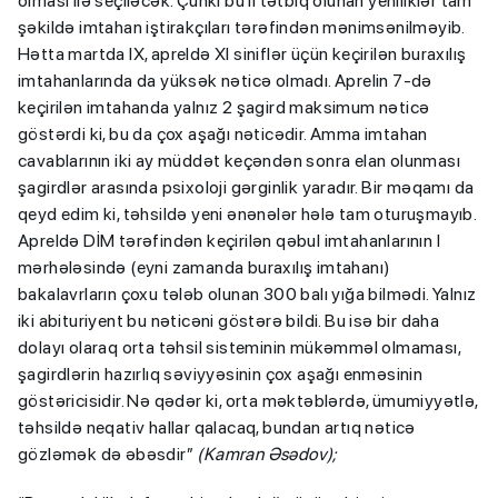
olması ilə seçiləcək. Çünki bu il tətbiq olunan yeniliklər tam
şəkildə imtahan iştirakçıları tərəfindən mənimsənilməyib.
Hətta martda IX, apreldə XI siniflər üçün keçirilən buraxılış
imtahanlarında da yüksək nəticə olmadı. Aprelin 7-də
keçirilən imtahanda yalnız 2 şagird maksimum nəticə
göstərdi ki, bu da çox aşağı nəticədir. Amma imtahan
cavablarının iki ay müddət keçəndən sonra elan olunması
şagirdlər arasında psixoloji gərginlik yaradır. Bir məqamı da
qeyd edim ki, təhsildə yeni ənənələr hələ tam oturuşmayıb.
Apreldə DİM tərəfindən keçirilən qəbul imtahanlarının I
mərhələsində (eyni zamanda buraxılış imtahanı)
bakalavrların çoxu tələb olunan 300 balı yığa bilmədi. Yalnız
iki abituriyent bu nəticəni göstərə bildi. Bu isə bir daha
dolayı olaraq orta təhsil sisteminin mükəmməl olmaması,
şagirdlərin hazırlıq səviyyəsinin çox aşağı enməsinin
göstəricisidir. Nə qədər ki, orta məktəblərdə, ümumiyyətlə,
təhsildə neqativ hallar qalacaq, bundan artıq nəticə
gözləmək də əbəsdir”
(Kamran Əsədov);