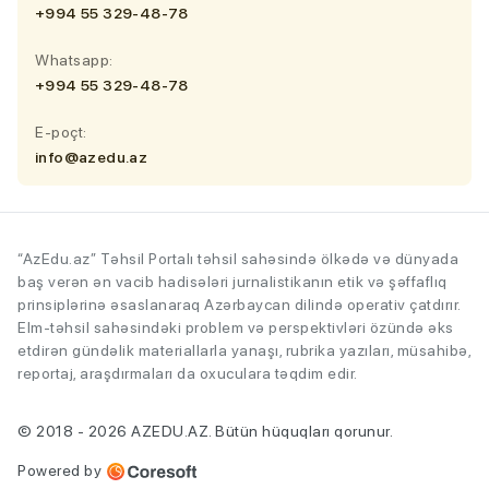
+994 55 329-48-78
Whatsapp:
+994 55 329-48-78
E-poçt:
info@azedu.az
“AzEdu.az” Təhsil Portalı təhsil sahəsində ölkədə və dünyada
baş verən ən vacib hadisələri jurnalistikanın etik və şəffaflıq
prinsiplərinə əsaslanaraq Azərbaycan dilində operativ çatdırır.
Elm-təhsil sahəsindəki problem və perspektivləri özündə əks
etdirən gündəlik materiallarla yanaşı, rubrika yazıları, müsahibə,
reportaj, araşdırmaları da oxuculara təqdim edir.
© 2018 - 2026 AZEDU.AZ. Bütün hüquqları qorunur.
Powered by