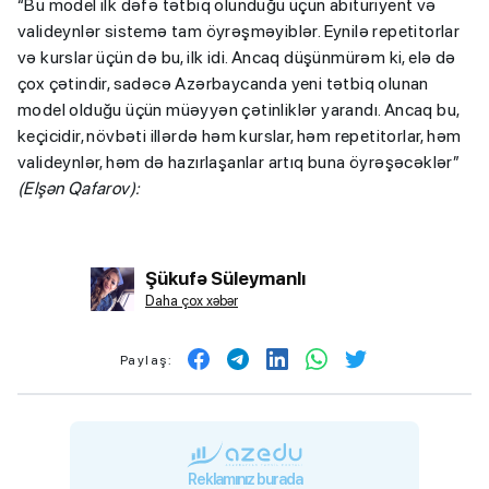
“Bu model ilk dəfə tətbiq olunduğu üçün abituriyent və
valideynlər sistemə tam öyrəşməyiblər. Eynilə repetitorlar
və kurslar üçün də bu, ilk idi. Ancaq düşünmürəm ki, elə də
çox çətindir, sadəcə Azərbaycanda yeni tətbiq olunan
model olduğu üçün müəyyən çətinliklər yarandı. Ancaq bu,
keçicidir, növbəti illərdə həm kurslar, həm repetitorlar, həm
valideynlər, həm də hazırlaşanlar artıq buna öyrəşəcəklər”
(Elşən Qafarov):
Şükufə Süleymanlı
Daha çox xəbər
Paylaş:
Reklamınız burada