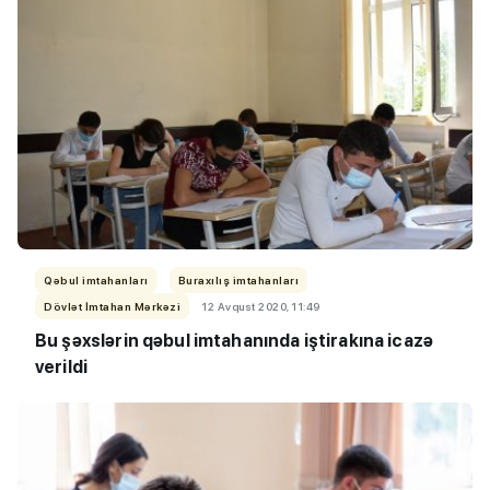
Qəbul imtahanları
Buraxılış imtahanları
Dövlət İmtahan Mərkəzi
12 Avqust 2020, 11:49
Bu şəxslərin qəbul imtahanında iştirakına icazə
verildi