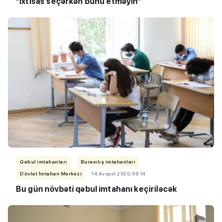
“İxtisas seçərkən bunu etməyin”
Qəbul imtahanları
Buraxılış imtahanları
Dövlət İmtahan Mərkəzi
14 Avqust 2020, 09:14
Bu gün növbəti qəbul imtahanı keçiriləcək