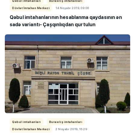
Qəbul imtahanları
Buraxılış imtahanları
Dövlət İmtahan Mərkəzi
14 Noyabr 2019, 09:00
Qəbul imtahanlarının hesablanma qaydasının ən
sadə variantı- Çaşqınlıqdan qurtulun
Qəbul imtahanları
Buraxılış imtahanları
Dövlət İmtahan Mərkəzi
2 Noyabr 2019, 15:29