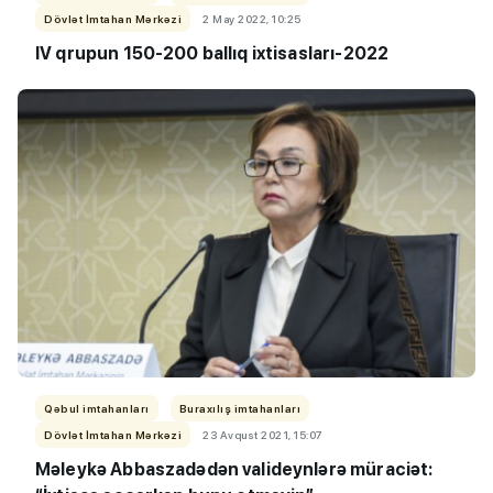
Dövlət İmtahan Mərkəzi
2 May 2022, 10:25
IV qrupun 150-200 ballıq ixtisasları-2022
Qəbul imtahanları
Buraxılış imtahanları
Dövlət İmtahan Mərkəzi
23 Avqust 2021, 15:07
Məleykə Abbaszadədən valideynlərə müraciət: