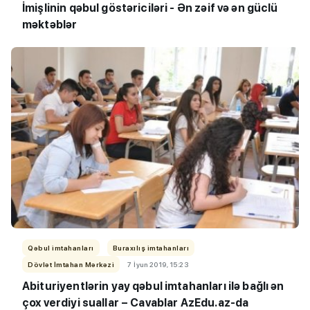
İmişlinin qəbul göstəriciləri - Ən zəif və ən güclü
məktəblər
Qəbul imtahanları
Buraxılış imtahanları
Dövlət İmtahan Mərkəzi
7 İyun 2019, 15:23
Abituriyentlərin yay qəbul imtahanları ilə bağlı ən
çox verdiyi suallar – Cavablar AzEdu.az-da