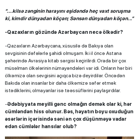
“....kilsə zənginin harayını eşidəndə heç vaxt soruşma
ki, kimdir dünyadan köçən; Sənsən dünyadan köçən...”
-Qazaxların gözündə Azərbaycan necə ölkədir?
-Qazaxların Azərbaycana, xüsusilə də Bakıya olan
sevgisinin dəfələrlə şahidi olmuşam. İki il öncə Astana
şəhərində Avrasiya kitab sərgisi keçirilirdi. Orada bir çox
müsəlman ölkələrinin nümayəndələri var idi. Onların hər biri
ölkəmizə olan sevgisini açıqca bizə deyirdilər. Öncədən
Bakıda olan insanlar bir daha ölkəmizə səfər etmək
istədiklərini, olmayanlar isə təəssüflərini paylaşırdılar.
-
Ədəbiyyata meyilli gənc olmağın demək olar ki, hər
cümləndən hiss olunur. Bəs, həyatın boyu oxuduğun
əsərlərin içərisində səni ən çox düşünməyə vadar
edən cümlələr hansılar olub?