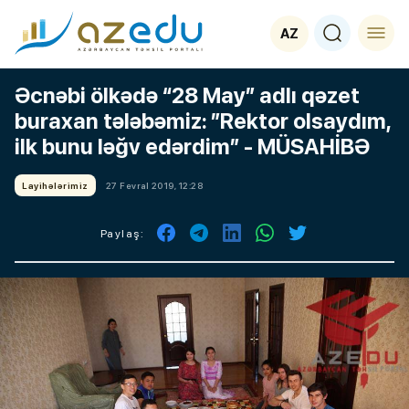
AZ
Əcnəbi ölkədə “28 May” adlı qəzet
buraxan tələbəmiz: ”Rektor olsaydım,
ilk bunu ləğv edərdim” - MÜSAHİBƏ
Layihələrimiz
27 Fevral 2019, 12:28
Paylaş: