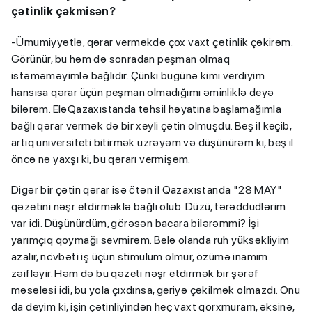
çətinlik çəkmisən?
-Ümumiyyətlə, qərar verməkdə çox vaxt çətinlik çəkirəm.
Görünür, bu həm də sonradan peşman olmaq
istəməməyimlə bağlıdır. Çünki bugünə kimi verdiyim
hansısa qərar üçün peşman olmadığımı əminliklə deyə
bilərəm. EləQazaxıstanda təhsil həyatına başlamağımla
bağlı qərar vermək də bir xeyli çətin olmuşdu. Beş il keçib,
artıq universiteti bitirmək üzrəyəm və düşünürəm ki, beş il
öncə nə yaxşı ki, bu qərarı vermişəm.
Digər bir çətin qərar isə ötən il Qazaxıstanda "28 MAY"
qəzetini nəşr etdirməklə bağlı olub. Düzü, tərəddüdlərim
var idi. Düşünürdüm, görəsən bacara bilərəmmi? İşi
yarımçıq qoymağı sevmirəm. Belə olanda ruh yüksəkliyim
azalır, növbəti iş üçün stimulum olmur, özümə inamım
zəifləyir. Həm də bu qəzeti nəşr etdirmək bir şərəf
məsələsi idi, bu yola çıxdınsa, geriyə çəkilmək olmazdı. Onu
da deyim ki, işin çətinliyindən heç vaxt qorxmuram, əksinə,