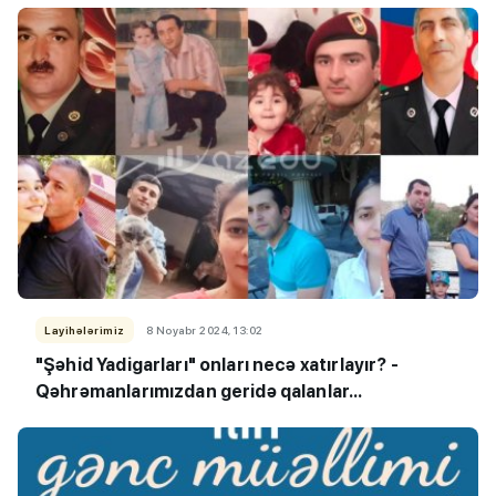
Layihələrimiz
8 Noyabr 2024, 13:02
"Şəhid Yadigarları" onları necə xatırlayır? -
Qəhrəmanlarımızdan geridə qalanlar...