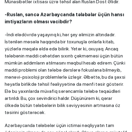
Münasibətlər ixtisası üzrə təhsil alan Ruslan Dost Əlidir.
-Ruslan, səncə Azərbaycanda tələbələr üçün hansı
imtiyazların olması vacibdir?
-İndi elədövrdə yaşayırıq ki, hər şey əlimizin altındadır.
İstənilən məsələ haqqında bir toxunuşla onlarla kitab,
yüzlərlə məqalə əldə edə bilirik. Yetər ki, oxuyaq. Ancaq
tələbənin maddi cəhətdən sıxıntı çəkməməsi üçün bütün
mümkün addımların atılmasını məqbul hesab edirəm. Çünki
maddi problemi olan tələbə dərslərə fokuslana bilməyib,
mənəvi-psixoloji problemlərlə üzləşir. Əlbəttə, bu da şəxsi
həyatla birlikdə təhsil fəaliyyətinə da mənfi təsir göstərir.
Elə bu yaxınlarda müvafiq sərəncamla tələbə təqaüdləri
artırıldı. Bu, çox sevindirici haldır. Düşünürəm ki, qərar
ölkədə bütün tələbələrin bilik səviyyəsinin artmasına öz
təsirini göstərəcək.
Azərbaycanda tələbələr üçün ictimai nəqliyyatın tam