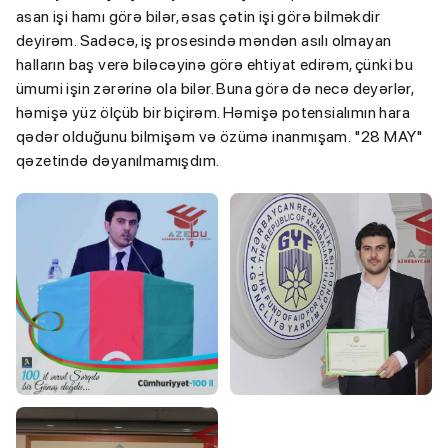
asan işi hamı görə bilər, əsas çətin işi görə bilməkdir
deyirəm. Sadəcə, iş prosesində məndən asılı olmayan
halların baş verə biləcəyinə görə ehtiyat edirəm, çünki bu
ümumi işin zərərinə ola bilər. Buna görə də necə deyərlər,
həmişə yüz ölçüb bir biçirəm. Həmişə potensialımın hara
qədər olduğunu bilmişəm və özümə inanmışam. "28 MAY"
qəzetində dəyanılmamışdım.