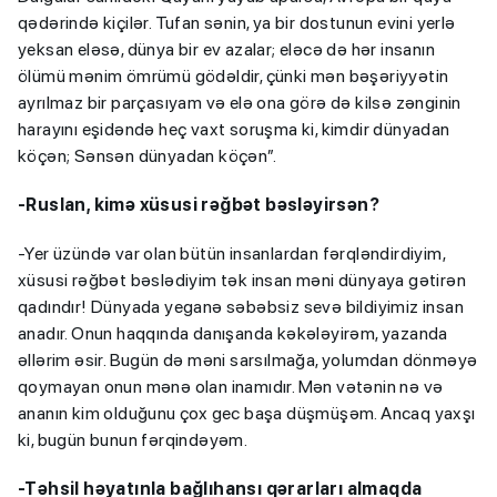
qədərində kiçilər. Tufan sənin, ya bir dostunun evini yerlə
yeksan eləsə, dünya bir ev azalar; eləcə də hər insanın
ölümü mənim ömrümü gödəldir, çünki mən bəşəriyyətin
ayrılmaz bir parçasıyam və elə ona görə də kilsə zənginin
harayını eşidəndə heç vaxt soruşma ki, kimdir dünyadan
köçən; Sənsən dünyadan köçən”.
-Ruslan, kimə xüsusi rəğbət bəsləyirsən?
-Yer üzündə var olan bütün insanlardan fərqləndirdiyim,
xüsusi rəğbət bəslədiyim tək insan məni dünyaya gətirən
qadındır! Dünyada yeganə səbəbsiz sevə bildiyimiz insan
anadır. Onun haqqında danışanda kəkələyirəm, yazanda
əllərim əsir. Bugün də məni sarsılmağa, yolumdan dönməyə
qoymayan onun mənə olan inamıdır. Mən vətənin nə və
ananın kim olduğunu çox gec başa düşmüşəm. Ancaq yaxşı
ki, bugün bunun fərqindəyəm.
-Təhsil həyatınla bağlıhansı qərarları almaqda