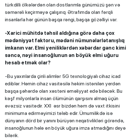
türkdilli ölkələrdən olan dostlarımla günümüzü şən və
səmərəli keçirməyə çalışırıq. Ətrafımda olan fərqli
insanlarla hər günün başqa rəngi, başqa gözəlliyi var.
-Xarici mühitdə təhsil aldığına görə daha çox
mədəniyyət faktoru, mədəni nümunələrlətanışlıq
imkanın var. Elmi yeniliklərdən xəbərdar gənc kimi
səncə, nəyi insanoğlunun ən böyük elmi uğuru
hesab etmək olar?
-Bu yaxınlarda çinli alimlər 5G texnologiyalı cihaz icad
ediblər. Həmin cihaz vasitəsilə həkim istənilən yerdən
başqa şəhərdə olan xəstəni əməliyyat edə biləcək. Bu
kəşf milyonlarla insan ölümünün qarşısını almaq üçün
əvəzsiz vasitədir. XXI əsr bizdən həm də vaxt itkisini
minimuma edirməyimizi tələb edir. Ümumilikdə isə
dünyanın dörd bir yanını bürüyən neqativlikləri görəndə,
insanoğlunun hələ ən böyük uğura imza atmadığını deyə
bilərik.