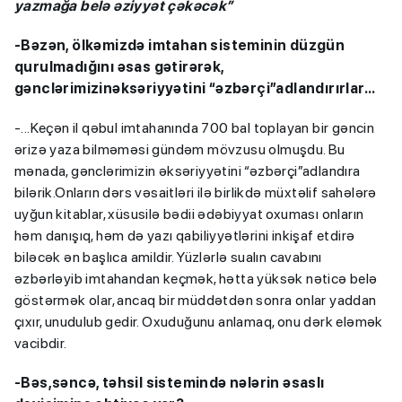
yazmağa belə əziyyət çəkəcək”
-Bəzən, ölkəmizdə imtahan sisteminin düzgün
qurulmadığını əsas gətirərək,
gənclərimizinəksəriyyətini “əzbərçi”adlandırırlar...
-...Keçən il qəbul imtahanında 700 bal toplayan bir gəncin
ərizə yaza bilməməsi gündəm mövzusu olmuşdu. Bu
mənada, gənclərimizin əksəriyyətini “əzbərçi”adlandıra
bilərik.Onların dərs vəsaitləri ilə birlikdə müxtəlif sahələrə
uyğun kitablar, xüsusilə bədii ədəbiyyat oxuması onların
həm danışıq, həm də yazı qabiliyyətlərini inkişaf etdirə
biləcək ən başlıca amildir. Yüzlərlə sualın cavabını
əzbərləyib imtahandan keçmək, hətta yüksək nəticə belə
göstərmək olar, ancaq bir müddətdən sonra onlar yaddan
çıxır, unudulub gedir. Oxuduğunu anlamaq, onu dərk eləmək
vacibdir.
-Bəs,səncə, təhsil sistemində nələrin əsaslı