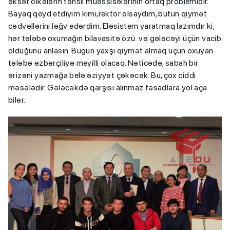
əksər ölkələrin təhsil müəssisələrinin ortaq problemidir.
Bayaq qeyd etdiyim kimi,rektor olsaydım, bütün qiymət
cədvəllərini ləğv edərdim. Eləsistem yaratmaq lazımdır ki,
hər tələbə oxumağın bilavasitə özü və gələcəyi üçün vacib
olduğunu anlasın. Bugün yaxşı qiymət almaq üçün oxuyan
tələbə əzbərçiliyə meyilli olacaq. Nəticədə, sabah bir
ərizəni yazmağa belə əziyyət çəkəcək. Bu, çox ciddi
məsələdir. Gələcəkdə qarşısı alınmaz fəsadlara yol aça
bilər.