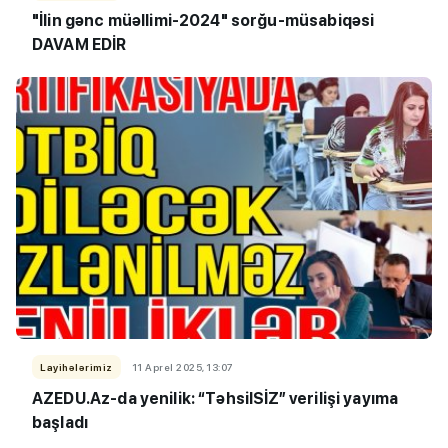
"İlin gənc müəllimi-2024" sorğu-müsabiqəsi
DAVAM EDİR
Layihələrimiz
11 Aprel 2025, 13:07
AZEDU.Az-da yenilik: “TəhsilSİZ” verilişi yayıma
başladı