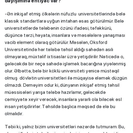
dəyişiminə ehtiyac var?
-Ən inkişaf etmiş ölkələrin nüfuzlu universitetlərində belə
klassik standartlara uyğun imtahan əsas götürülmür. Belə
universitetlərdə tələbənin özünü ifadəsi, təfəkkürü,
düşüncə tərzi, həyata, insanlara və məsələlərə yanaşması
vacib element olaraq götürülür. Məsələn, Oksford
Universitetində hər tələbə təhsil aldığı sahədən asılı
olmayaraq, müxtəlif ixtisaslar üzrə yetişdirilir. Nəticədə o,
gələcəkdə bir neçə sahədə işləmək bacarığına yiyələnmiş
olur. Əlbəttə, belə bir köklü universiteti yenicə müstəqil
olmuş dövlətin universitetləri ilə müqayisə eləmək düzgün
olmazdı. Deməyim odur ki, dünyanın inkişaf etmiş təhsil
müəssisələri yarışa tələbə hazırlamır, gələcəkdə
cəmiyyətə xeyir verəcək, insanlara yararlı ola biləcək əsl
insan yetişdirirlər. Təhsildə başlıca məqsəd də elə bu
olmalıdır.
Təbii ki, yalnız bizim universitetləri nəzərdə tutmuram. Bu,