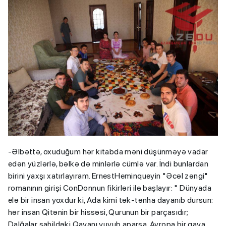
-Əlbəttə, oxuduğum hər kitabda məni düşünməyə vadar
edən yüzlərlə, bəlkə də minlərlə cümlə var. İndi bunlardan
birini yaxşı xatırlayıram. ErnestHeminqueyin "Əcəl zəngi"
romanının girişi ConDonnun fikirləri ilə başlayır: " Dünyada
elə bir insan yoxdur ki, Ada kimi tək-tənha dayanıb dursun:
hər insan Qitənin bir hissəsi, Qurunun bir parçasıdır;
Dalğalar sahildəki Qayanı yuyub aparsa, Avropa bir qaya