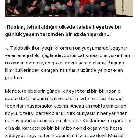
-Ruslan, təhsil aldığın ölkədə tələbə həyatıvə bir
günlük yaşam tərzindən bir az danışardın...
-...Tələbəlik illəri yəqin ki, ömrün ən yaxşı, maraqlı, qaynar
və en enerji dolu çağlarıdır; bütün çatışmazlıqları, sıxıntıları
ilə ömrün əvəzsiz, ən gözəl dövrü hesab olunur. Bugünə
kimi buillərindən danışan insanların üzündə yalnız fərəh
gördüm.
Məncə, tələbələrin gündəlik həyat tərzi bir-birindən o
qədər də fərqlənmir. Universitetimizdə tez-tez maraqlı
tədbirlər, müsabiqələr keçirilir. Ancaq ali məktəbimizinən
böyük özəlliyi demək olar ki, türk dünyasının hər yerindən
gəlmiş gənclərlə bir arada olmaqdır. Köklərimiz nə qədər bir
olsa da, xaraktercə bir-birimizə nəinki oxşamırıq, hətta
ziddiyyət təşkil edən məqamlarımız da az deyil. Müxtəlif