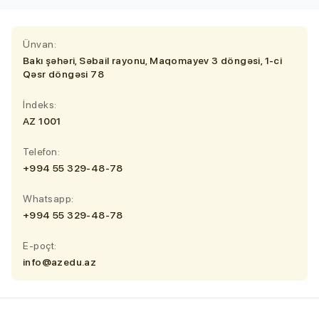
Ünvan:
Bakı şəhəri, Səbail rayonu, Maqomayev 3 döngəsi, 1-ci
Qəsr döngəsi 78
İndeks:
AZ 1001
Telefon:
+994 55 329-48-78
Whatsapp:
+994 55 329-48-78
E-poçt:
info@azedu.az