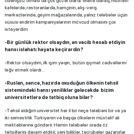
ödənişsiz olması da çox gözəl olardı. Əlavə olaraq, müxtəlif
kafelərdə, restoranlarda, həmçinin, alış-veriş
mərkəzlərində, geyim mağazalarında, yalnız tələbələr üçün
xüsusi endirim kampaniyalarının mövcud olmasını çox
istəyərdim.
-Bir günlük rektor olsaydın, ən vacib hesab etdiyin
hansı islahatı həyata keçirərdin?
-Rektor olsaydım, ilk işim yəqin, bütün qiymət cədvəllərini
ləğv etmək olardı...
-Ruslan, səncə, hazırda oxuduğun ölkənin təhsil
sistemindəki hansı yeniliklər gələcəkdə bizim
universitetlərə də tətbiq oluna bilər?
-Təhsil aldığım universitet hər il bir neçə tələbəni bir və ya
iki semestrlik Türkiyənin və başqa ölkələrin müxtəlif ali
məktəblərinə göndərir. Həmin tələbələr orada öz
təhsillərini davam etdirir, yeni biliklər, təcrübələr qazanırlar.