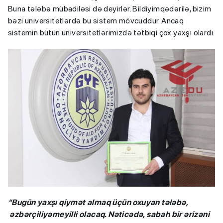
Buna tələbə mübadiləsi də deyirlər. Bildiyimqədərilə, bizim
bəzi universitetlərdə bu sistem mövcuddur. Ancaq
sistemin bütün universitetlərimizdə tətbiqi çox yaxşı olardı.
“Bugün yaxşı qiymət almaq üçün oxuyan tələbə,
əzbərçiliyəmeyilli olacaq. Nəticədə, sabah bir ərizəni