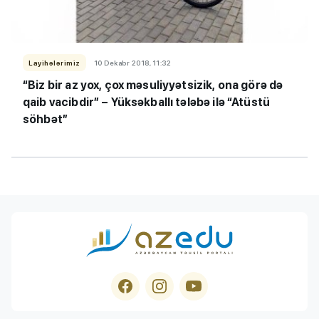
Layihələrimiz
10 Dekabr 2018, 11:32
“Biz bir az yox, çox məsuliyyətsizik, ona görə də
qaib vacibdir” – Yüksəkballı tələbə ilə “Atüstü
söhbət”