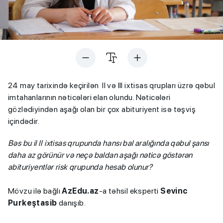
24 may tarixində keçirilən II və III ixtisas qrupları üzrə qəbul
imtahanlarının nəticələri elan olundu. Nəticələri
gözlədiyindən aşağı olan bir çox abituriyent isə təşviş
içindədir.
Bəs bu il II ixtisas qrupunda hansı bal aralığında qəbul şansı
daha az görünür və neçə baldan aşağı nəticə göstərən
abituriyentlər risk qrupunda hesab olunur?
Mövzu ilə bağlı
AzEdu.az
-a təhsil eksperti
Sevinc
Purkeştasib
danışıb.