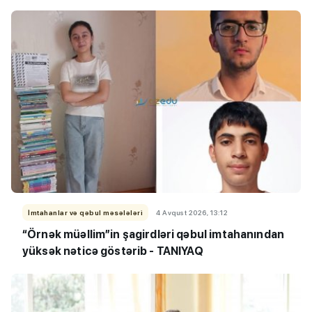
İmtahanlar və qəbul məsələləri
4 Avqust 2026, 13:12
“Örnək müəllim”in şagirdləri qəbul imtahanından
yüksək nəticə göstərib - TANIYAQ