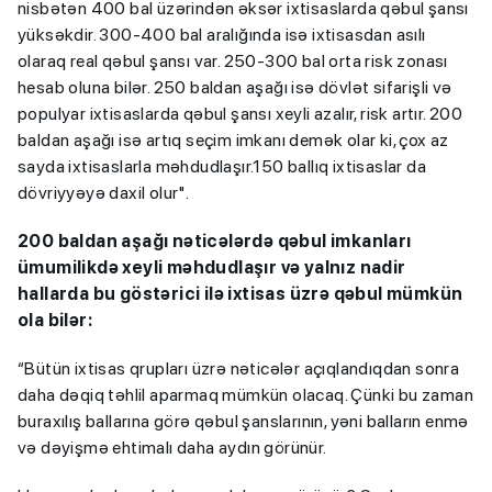
nisbətən 400 bal üzərindən əksər ixtisaslarda qəbul şansı
yüksəkdir. 300-400 bal aralığında isə ixtisasdan asılı
olaraq real qəbul şansı var. 250-300 bal orta risk zonası
hesab oluna bilər. 250 baldan aşağı isə dövlət sifarişli və
populyar ixtisaslarda qəbul şansı xeyli azalır, risk artır. 200
baldan aşağı isə artıq seçim imkanı demək olar ki, çox az
sayda ixtisaslarla məhdudlaşır.150 ballıq ixtisaslar da
dövriyyəyə daxil olur".
200 baldan aşağı nəticələrdə qəbul imkanları
ümumilikdə xeyli məhdudlaşır və yalnız nadir
hallarda bu göstərici ilə ixtisas üzrə qəbul mümkün
ola bilər:
“Bütün ixtisas qrupları üzrə nəticələr açıqlandıqdan sonra
daha dəqiq təhlil aparmaq mümkün olacaq. Çünki bu zaman
buraxılış ballarına görə qəbul şanslarının, yəni balların enmə
və dəyişmə ehtimalı daha aydın görünür.