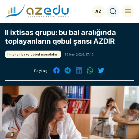
AZ
II ixtisas qrupu: bu bal aralığında
toplayanların qəbul şansı AZDIR
İmtahanlar və qəbul məsələləri
19 İyun 2026, 17:16
Paylaş: