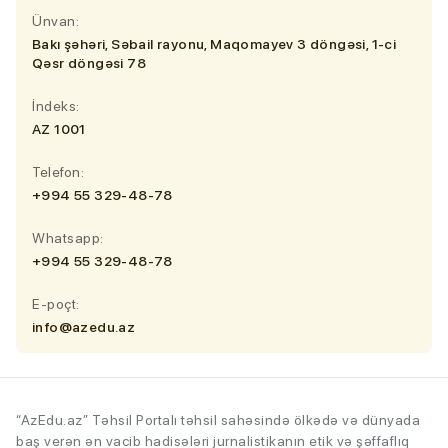
Ünvan:
Bakı şəhəri, Səbail rayonu, Maqomayev 3 döngəsi, 1-ci
Qəsr döngəsi 78
İndeks:
AZ 1001
Telefon:
+994 55 329-48-78
Whatsapp:
+994 55 329-48-78
E-poçt:
info@azedu.az
“AzEdu.az” Təhsil Portalı təhsil sahəsində ölkədə və dünyada
baş verən ən vacib hadisələri jurnalistikanın etik və şəffaflıq