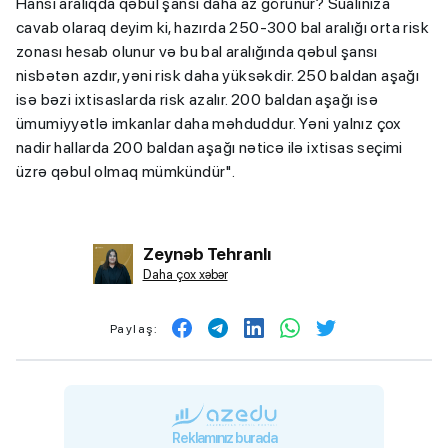
Hansı aralıqda qəbul şansı daha az görünür? Sualınıza
cavab olaraq deyim ki, hazırda 250-300 bal aralığı orta risk
zonası hesab olunur və bu bal aralığında qəbul şansı
nisbətən azdır, yəni risk daha yüksəkdir. 250 baldan aşağı
isə bəzi ixtisaslarda risk azalır. 200 baldan aşağı isə
ümumiyyətlə imkanlar daha məhduddur. Yəni yalnız çox
nadir hallarda 200 baldan aşağı nəticə ilə ixtisas seçimi
üzrə qəbul olmaq mümkündür".
Zeynəb Tehranlı
Daha çox xəbər
Paylaş:
Reklamınız burada