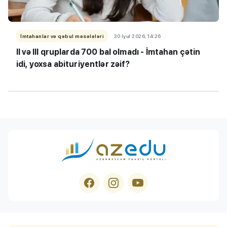
İmtahanlar və qəbul məsələləri
30 İyul 2026, 14:26
II və III qruplarda 700 bal olmadı - İmtahan çətin
idi, yoxsa abituriyentlər zəif?