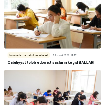
İmtahanlar və qəbul məsələləri
3 Avqust 2026, 11:47
Qabiliyyət tələb edən ixtisasların keçid BALLARI