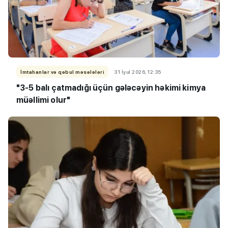
İmtahanlar və qəbul məsələləri
31 İyul 2026, 12:35
"3-5 balı çatmadığı üçün gələcəyin həkimi kimya
müəllimi olur"