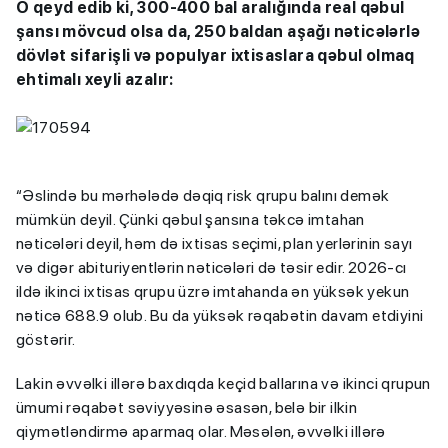
O qeyd edib ki, 300-400 bal aralığında real qəbul
şansı mövcud olsa da, 250 baldan aşağı nəticələrlə
dövlət sifarişli və populyar ixtisaslara qəbul olmaq
ehtimalı xeyli azalır:
“Əslində bu mərhələdə dəqiq risk qrupu balını demək
mümkün deyil. Çünki qəbul şansına təkcə imtahan
nəticələri deyil, həm də ixtisas seçimi, plan yerlərinin sayı
və digər abituriyentlərin nəticələri də təsir edir. 2026-cı
ildə ikinci ixtisas qrupu üzrə imtahanda ən yüksək yekun
nəticə 688.9 olub. Bu da yüksək rəqabətin davam etdiyini
göstərir.
Lakin əvvəlki illərə baxdıqda keçid ballarına və ikinci qrupun
ümumi rəqabət səviyyəsinə əsasən, belə bir ilkin
qiymətləndirmə aparmaq olar. Məsələn, əvvəlki illərə