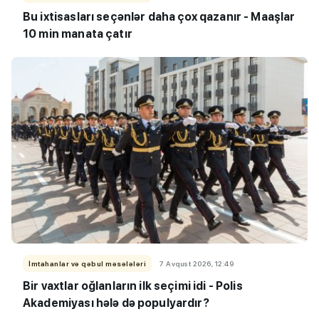
Bu ixtisasları seçənlər daha çox qazanır - Maaşlar
10 min manata çatır
İmtahanlar və qəbul məsələləri
7 Avqust 2026, 12:49
Bir vaxtlar oğlanların ilk seçimi idi - Polis
Akademiyası hələ də populyardır?