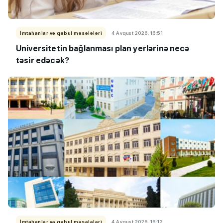
İmtahanlar və qəbul məsələləri
4 Avqust 2026, 16:51
Universitetin bağlanması plan yerlərinə necə
təsir edəcək?
İmtahanlar və qəbul məsələləri
4 Avqust 2026, 16:12