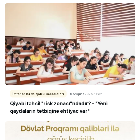
İmtahanlar və qəbul məsələləri
6 Avqust 2026, 11:32
Qiyabi təhsil "risk zonası"ndadır? - "Yeni
qaydaların tətbiqinə ehtiyac var"