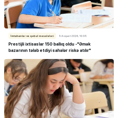
İmtahanlar və qəbul məsələləri
5 Avqust 2026, 10:05
Prestijli ixtisaslar 150 ballıq oldu -
"Əmək
bazarının tələb etdiyi sahələr riskə atılır"