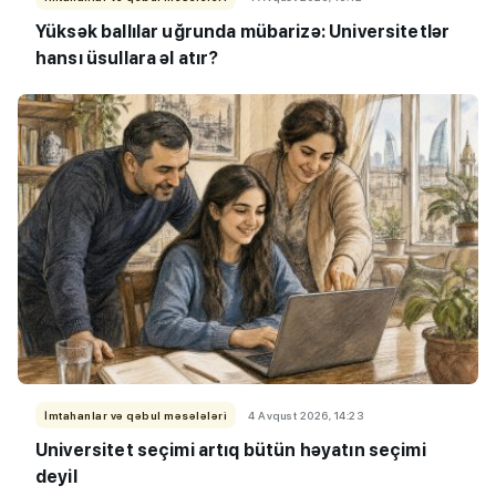
Yüksək ballılar uğrunda mübarizə: Universitetlər
hansı üsullara əl atır?
İmtahanlar və qəbul məsələləri
4 Avqust 2026, 14:23
Universitet seçimi artıq bütün həyatın seçimi
deyil