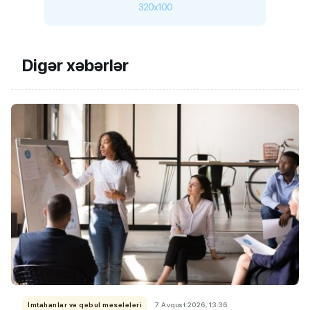
320x100
Digər xəbərlər
İmtahanlar və qəbul məsələləri
7 Avqust 2026, 13:36