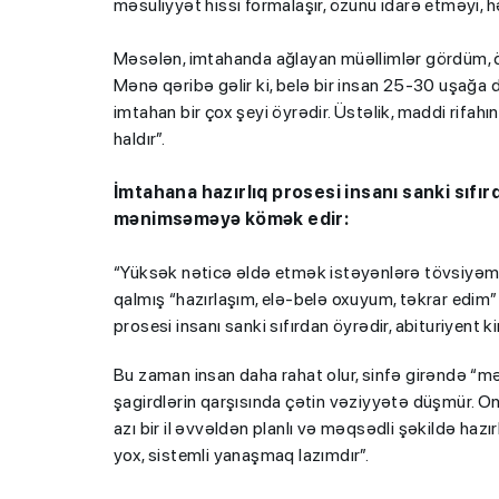
məsuliyyət hissi formalaşır, özünü idarə etməyi, 
Məsələn, imtahanda ağlayan müəllimlər gördüm, özlər
Mənə qəribə gəlir ki, belə bir insan 25-30 uşağa
imtahan bir çox şeyi öyrədir. Üstəlik, maddi rifah
haldır”.
İmtahana hazırlıq prosesi insanı sanki sıfırd
mənimsəməyə kömək edir:
“Yüksək nəticə əldə etmək istəyənlərə tövsiyəm o
qalmış “hazırlaşım, elə-belə oxuyum, təkrar edim” 
prosesi insanı sanki sıfırdan öyrədir, abituriyent
Bu zaman insan daha rahat olur, sinfə girəndə “
şagirdlərin qarşısında çətin vəziyyətə düşmür. O
azı bir il əvvəldən planlı və məqsədli şəkildə haz
yox, sistemli yanaşmaq lazımdır”.