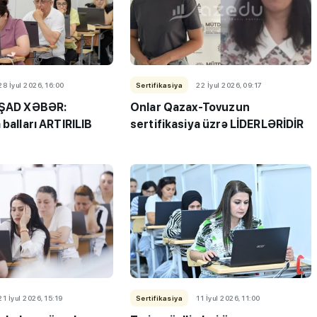
28 İyul 2026, 16:00
Sertifikasiya
22 İyul 2026, 09:17
 ŞAD XƏBƏR:
Onlar Qazax-Tovuzun
 balları ARTIRILIB
sertifikasiya üzrə LİDERLƏRİDİR
ı”- MİQ,
"Həftənin təhsil icmalı": Qəbul
r və qəbul
marafonu başa çatdı,
müəllimlərin nəticələri dəyişdi..
21 İyul 2026, 15:19
Sertifikasiya
11 İyul 2026, 11:00