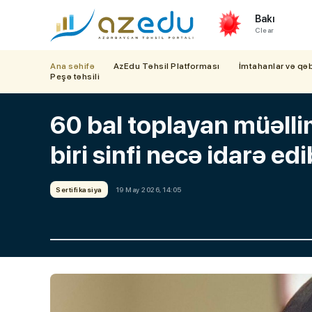
Bakı
Clear
Ana səhifə
AzEdu Təhsil Platforması
İmtahanlar və qə
Peşə təhsili
60 bal toplayan müəll
biri sinfi necə idarə ed
Sertifikasiya
19 May 2026, 14:05