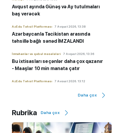
Avqust ayında Günəş və Ay tutulmaları
baş verəcək
AzEdu Təhsil Platforması
7 Avqust 2026, 13:38
Azərbaycanla Tacikistan arasında
təhsillə bağlı sənəd İMZALANDI
İmtahanlar və qəbul məsələləri
7 Avqust 2026, 13:36
Bu ixtisasları seçənlər daha çox qazanır
- Maaşlar 10 min manata çatır
AzEdu Təhsil Platforması
7 Avqust 2026, 13:12
Media və Yayım Şurası yaradıldı -
Daha çox
Strukturu TƏSDİQLƏNDİ
Maraqlı
7 Avqust 2026, 12:52
Rubrika
Daha çox
Sabah 39 dərəcə isti olacaq
İmtahanlar və qəbul məsələləri
7 Avqust 2026, 12:49