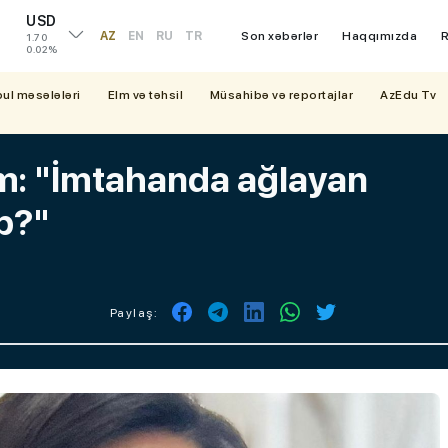
USD
AZ
EN
RU
TR
Son xəbərlər
Haqqımızda
R
1.70
0.02%
bul məsələləri
Elm və təhsil
Müsahibə və reportajlar
AzEdu Tv
im: "İmtahanda ağlayan
ib?"
Paylaş: