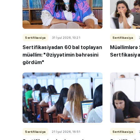
Sertifikasiya
31 İyul 2026, 10:21
Sertifikasiya
Sertifikasiyadan 60 bal toplayan
Müəllimlərə
müəllim: "Əziyyətimin bəhrəsini
Sertfikasiya
“Həftənin təhsil icmal
gördüm"
lisey seçimi, bağçala
imtahanları...
Sertifikasiya
21 İyul 2026, 16:51
Sertifikasiya