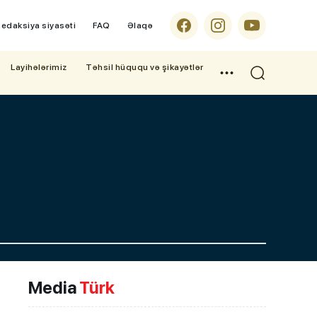
edaksiya siyasəti
FAQ
Əlaqə
Layihələrimiz
Təhsil hüququ və şikayətlər
Media
Türk