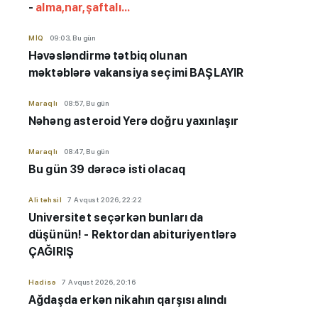
-
alma,nar,şaftalı...
MİQ
09:03, Bu gün
Həvəsləndirmə tətbiq olunan
məktəblərə vakansiya seçimi BAŞLAYIR
Maraqlı
08:57, Bu gün
Nəhəng asteroid Yerə doğru yaxınlaşır
Maraqlı
08:47, Bu gün
Bu gün 39 dərəcə isti olacaq
Ali təhsil
7 Avqust 2026, 22:22
Universitet seçərkən bunları da
düşünün! - Rektordan abituriyentlərə
ÇAĞIRIŞ
Hadisə
7 Avqust 2026, 20:16
Ağdaşda erkən nikahın qarşısı alındı