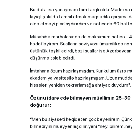
Bu dəfə isə yanaşmam tam fərqli oldu. Maddi və 
layiqli şəkildə təmsil etmək məqsədilə qarşıma
əldə etməyi planlaşdırırdım və nəticədə 60 bal t
Müsahibə mərhələsində də maksimum nəticə - 40
hədəfləyirəm. Sualların səviyyəsi ümumilikdə normal
üstünlük təşkil edirdi, bəzi suallar isə Azərbaycan
düşünmə tələb edirdi.
İmtahana özüm hazırlaşmışdım. Kurikulum üzrə müs
akademiya vasitəsilə hazırlaşmışam. Uzun müddə
hissələri yenidən təkrarlamağa ehtiyac duydum".
Özünü idarə edə bilməyən müəllimin 25-30 ş
doğurur:
“Mən bu siyasəti həqiqətən çox bəyənirəm. Çünki mü
bilmədiyini müəyyənləşdirir, yəni “nəyi bilirəm, nə