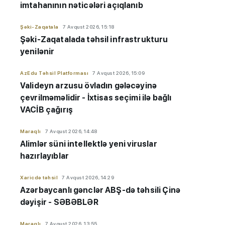
imtahanının nəticələri açıqlanıb
Şəki-Zaqatala
7 Avqust 2026, 15:18
Şəki-Zaqatalada təhsil infrastrukturu
yenilənir
AzEdu Təhsil Platforması
7 Avqust 2026, 15:09
Valideyn arzusu övladın gələcəyinə
çevrilməməlidir - İxtisas seçimi ilə bağlı
VACİB çağırış
Maraqlı
7 Avqust 2026, 14:48
Alimlər süni intellektlə yeni viruslar
hazırlayıblar
Xaricdə təhsil
7 Avqust 2026, 14:29
Azərbaycanlı gənclər ABŞ-də təhsili Çinə
dəyişir - SƏBƏBLƏR
Maraqlı
7 Avqust 2026, 13:55