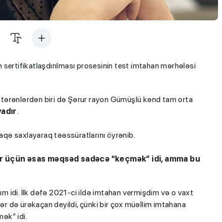
sertifikatlaşdırılması prosesinin test imtahan mərhələsi
tərənlərdən biri də Şərur rayon Gümüşlü kənd tam orta
adır
.
aqə saxlayaraq təəssüratlarını öyrənib.
lər üçün əsas məqsəd sadəcə “keçmək” idi, amma bu
kım idi. İlk dəfə 2021-ci ildə imtahan vermişdim və o vaxt
r də ürəkaçan deyildi, çünki bir çox müəllim imtahana
ək” idi.