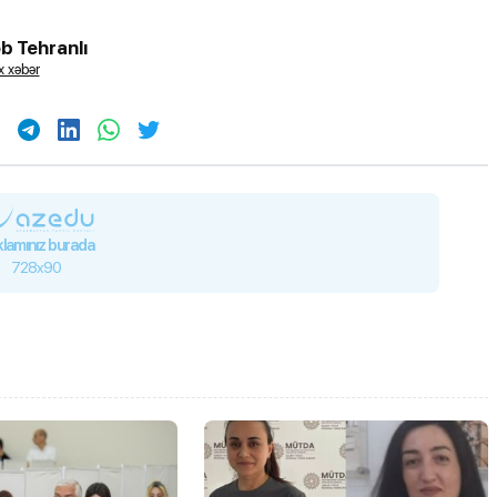
b Tehranlı
 xəbər
lamınız burada
728x90