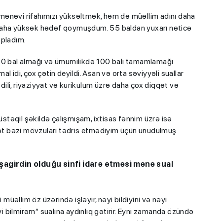
mənəvi rifahımızı yüksəltmək, həm də müəllim adını daha
 daha yüksək hədəf qoymuşdum. 55 baldan yuxarı nəticə
opladım.
 bal almağı və ümumilikdə 100 balı tamamlamağı
 idi, çox çətin deyildi. Asan və orta səviyyəli suallar
 dili, riyaziyyat və kurikulum üzrə daha çox diqqət və
təqil şəkildə çalışmışam, ixtisas fənnim üzrə isə
t bəzi mövzuları tədris etmədiyim üçün unudulmuş
agirdin olduğu sinfi idarə etməsi mənə sual
əllim öz üzərində işləyir, nəyi bildiyini və nəyi
yi bilmirəm” sualına aydınlıq gətirir. Eyni zamanda özündə