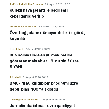
AzEdu Təhsil Platforması
7 Avqust 2026, 17:36
Küləkli hava şəraiti ilə bağlı sarı
xəbərdarlıq verilib
Məktəbəqədər təhsil
7 Avqust 2026, 17:02
Özəl bağçaların nümayəndələri ilə görüş
keçirilib
Orta təhsil
7 Avqust 2026, 16:26
Rus bölməsində ən yüksək nəticə
göstərən məktəblər - 9-cu sinif üzrə
SİYAHI
Ali təhsil
7 Avqust 2026, 16:17
BMU-İNHA ikili diplom proqramı üzrə
qəbul planı 100 faiz doldu
Qabiliyyət imtahanları
7 Avqust 2026, 15:54
Jurnalistika ixtisası üzrə qabiliyyət