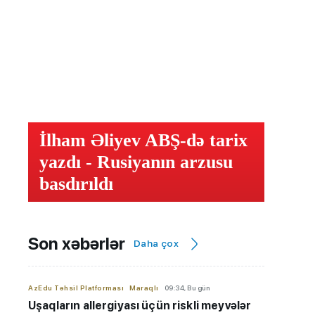
İlham Əliyev ABŞ-də tarix
yazdı - Rusiyanın arzusu
basdırıldı
Son xəbərlər
Daha çox
AzEdu Təhsil Platforması
Maraqlı
09:34, Bu gün
Uşaqların allergiyası üçün riskli meyvələr