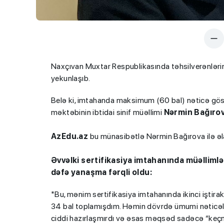
Naxçıvan Muxtar Respublikasında təhsilverənlərin 
yekunlaşıb.
Belə ki, imtahanda maksimum (60 bal) nəticə gös
məktəbinin ibtidai sinif müəllimi
Nərmin Bağırov
AzEdu.az
bu münasibətlə Nərmin Bağırova ilə əl
Əvvəlki sertifikasiya imtahanında müəllim
dəfə yanaşma fərqli oldu:
"Bu, mənim sertifikasiya imtahanında ikinci iştira
34 bal toplamışdım. Həmin dövrdə ümumi nəticələ
ciddi hazırlaşmırdı və əsas məqsəd sadəcə “keçm