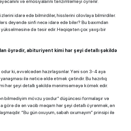
həyəcanını və emosiyalarını tənzimləməyi öyrənir.
ini idarə edə bilmirdilər, hisslərini cilovlaya bilmirdilər.
 dərs deyəndə sinfi necə idarə edə bilər? Bu baxımdan
ın yüksəlməsinə də təsir edir. Həqiqətən çox yaxşı bir
an öyrədir, abituriyent kimi hər şeyi detallı şəkildə
dur ki, əvvəlcədən hazırlaşsınlar. Yəni son 3-4 aya
yanaşması ilə nəticə əldə etmək çətindir. Bu hazırlıq
 kimi hər şeyi detallı şəkildə mənimsəməyə kömək edir.
mən bilmədiyim mövzu yoxdur” düşüncəsi formalaşır və
na görə də ən vacib məqam hər şeyi detallı öyrənmək, ən
ırlaşmaqdır. “Bu gün oxuyum, sabah oxumayım” prinsipi ilə