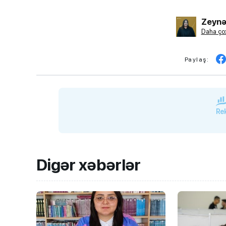
Zeynə
Daha çox
Paylaş:
Rek
Digər xəbərlər