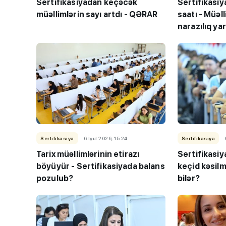
Sertifikasiyadan keçəcək
Sertifikasiy
müəllimlərin sayı artdı - QƏRAR
saatı - Müəl
narazılıq ya
Dünyanın ən yax
sistemləri: uşaq
daha xoşbəxt b
Sertifikasiya
6 İyul 2026, 15:24
Sertifikasiya
Tarix müəllimlərinin etirazı
Sertifikasiy
böyüyür - Sertifikasiyada balans
keçid kəsilm
pozulub?
bilər?