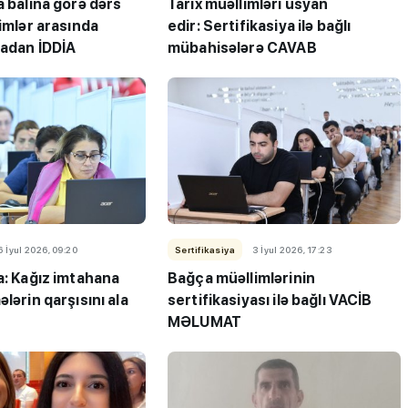
a balına görə dərs
Tarix müəllimləri üsyan
limlər arasında
edir: Sertifikasiya ilə bağlı
radan İDDİA
mübahisələrə CAVAB
şı bağça
MİQ balına görə Bakı üzrə
lar harada
birinci, respublika üzrə beşi
öyüyür?
OLDU
6 İyul 2026, 09:20
Sertifikasiya
3 İyul 2026, 17:23
a: Kağız imtahana
Bağça müəllimlərinin
ələrin qarşısını ala
sertifikasiyası ilə bağlı VACİB
MƏLUMAT